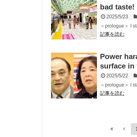
bad taste!
2025/5/23
＜prologue＞ I sta
記事を読む
Power har
surface in
2025/5/22
＜prologue＞ I sta
記事を読む