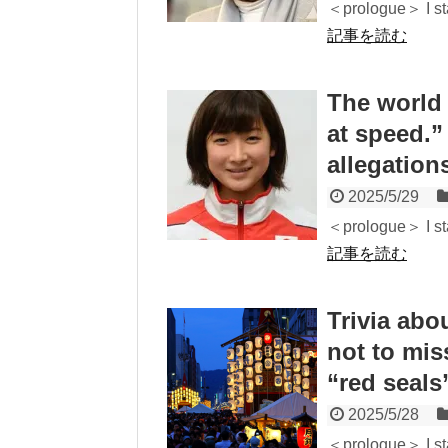
＜prologue＞ I sta
記事を読む
The world 
at speed.”
allegation
2025/5/29
＜prologue＞ I sta
記事を読む
Trivia abo
not to miss
“red seals
2025/5/28
＜prologue＞ I sta