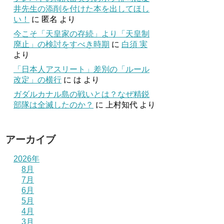
井先生の添削を付けた本を出してほし
い！
に
匿名
より
今こそ「天皇家の存続」より「天皇制
廃止」の検討をすべき時期
に
白須 実
より
「日本人アスリート」差別の「ルール
改定」の横行
に
は
より
ガダルカナル島の戦いとは？なぜ精鋭
部隊は全滅したのか？
に
上村知代
より
アーカイブ
2026年
8月
7月
6月
5月
4月
3月