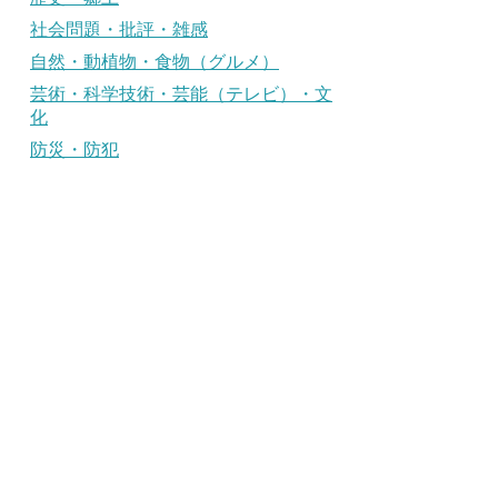
社会問題・批評・雑感
自然・動植物・食物（グルメ）
芸術・科学技術・芸能（テレビ）・文
化
防災・防犯