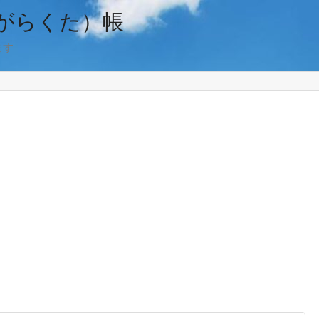
がらくた）帳
ます