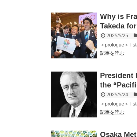
Why is Fr
Takeda for
2025/5/25
＜prologue＞ I sta
記事を読む
President 
the “Pacif
2025/5/24
＜prologue＞ I sta
記事を読む
Osaka Metr