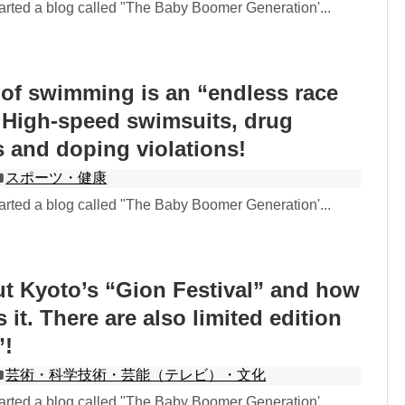
rted a blog called "The Baby Boomer Generation'...
of swimming is an “endless race
 High-speed swimsuits, drug
s and doping violations!
スポーツ・健康
rted a blog called "The Baby Boomer Generation'...
ut Kyoto’s “Gion Festival” and how
 it. There are also limited edition
”!
芸術・科学技術・芸能（テレビ）・文化
rted a blog called "The Baby Boomer Generation'...