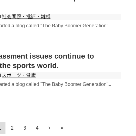
社会問題・批評・雑感
rted a blog called "The Baby Boomer Generation'...
assment issues continue to
 the sports world.
スポーツ・健康
rted a blog called "The Baby Boomer Generation'...
1
2
3
4