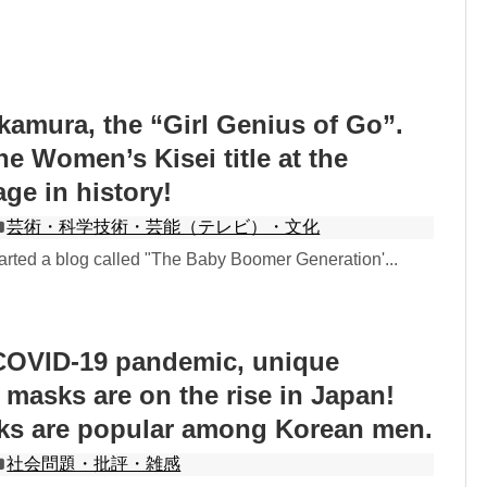
amura, the “Girl Genius of Go”.
e Women’s Kisei title at the
ge in history!
芸術・科学技術・芸能（テレビ）・文化
rted a blog called "The Baby Boomer Generation'...
COVID-19 pandemic, unique
asks are on the rise in Japan!
ks are popular among Korean men.
社会問題・批評・雑感