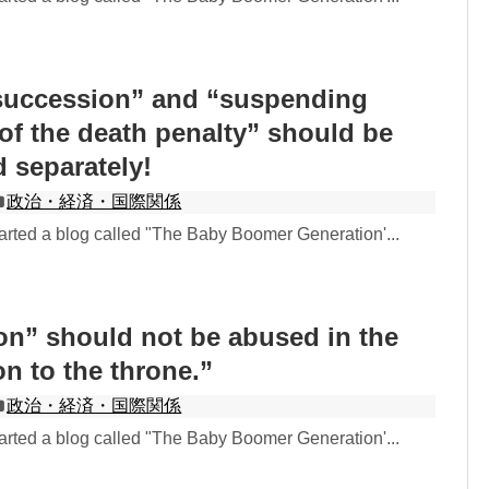
 succession” and “suspending
of the death penalty” should be
 separately!
政治・経済・国際関係
rted a blog called "The Baby Boomer Generation'...
on” should not be abused in the
n to the throne.”
政治・経済・国際関係
rted a blog called "The Baby Boomer Generation'...