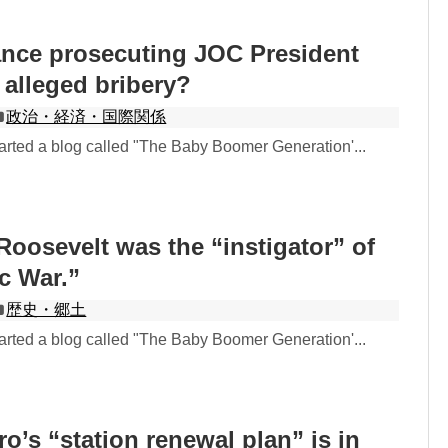
ance prosecuting JOC President
 alleged bribery?
政治・経済・国際関係
rted a blog called "The Baby Boomer Generation'...
Roosevelt was the “instigator” of
ic War.”
歴史・郷土
rted a blog called "The Baby Boomer Generation'...
o’s “station renewal plan” is in