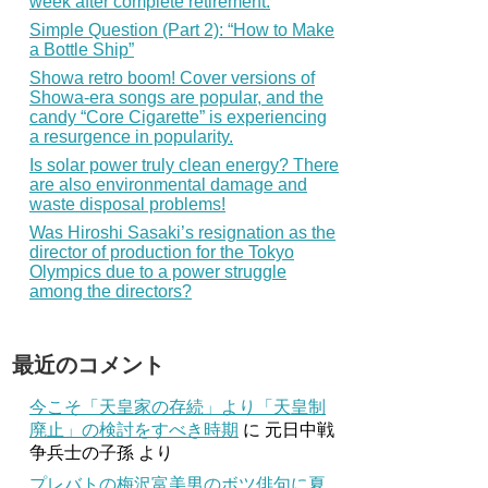
week after complete retirement.
Simple Question (Part 2): “How to Make
a Bottle Ship”
Showa retro boom! Cover versions of
Showa-era songs are popular, and the
candy “Core Cigarette” is experiencing
a resurgence in popularity.
Is solar power truly clean energy? There
are also environmental damage and
waste disposal problems!
Was Hiroshi Sasaki’s resignation as the
director of production for the Tokyo
Olympics due to a power struggle
among the directors?
最近のコメント
今こそ「天皇家の存続」より「天皇制
廃止」の検討をすべき時期
に
元日中戦
争兵士の子孫
より
プレバトの梅沢富美男のボツ俳句に夏