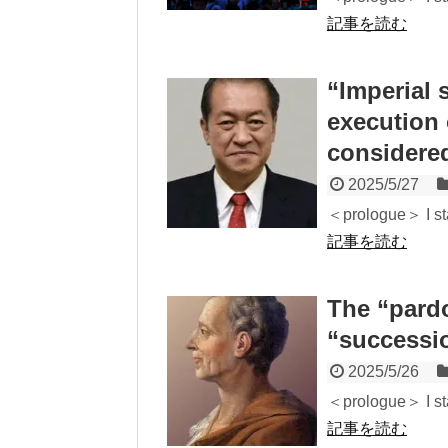
記事を読む
“Imperial
execution 
considered
2025/5/27
＜prologue＞ I sta
記事を読む
The “pard
“successio
2025/5/26
＜prologue＞ I sta
記事を読む