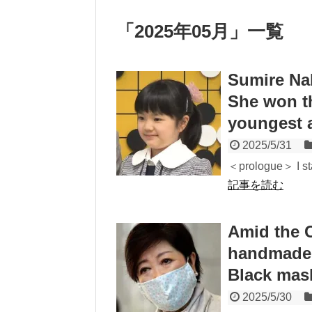
「
2025年05月
」
一覧
Sumire Nak
She won th
youngest a
2025/5/31
＜prologue＞ I sta
記事を読む
Amid the 
handmade m
Black mas
2025/5/30