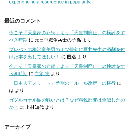
experiencing a resurgence in popularity.
最近のコメント
今こそ「天皇家の存続」より「天皇制廃止」の検討をす
べき時期
に
元日中戦争兵士の子孫
より
プレバトの梅沢富美男のボツ俳句に夏井先生の添削を付
けた本を出してほしい！
に
匿名
より
今こそ「天皇家の存続」より「天皇制廃止」の検討をす
べき時期
に
白須 実
より
「日本人アスリート」差別の「ルール改定」の横行
に
は
より
ガダルカナル島の戦いとは？なぜ精鋭部隊は全滅したの
か？
に
上村知代
より
アーカイブ