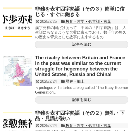
非難を表す四字熟語（その３）簡単に信
じる・すぐに飽きる
2025/2/25
教育・哲学・処世訓・言葉
漢字発祥の国だけあって、中国の「四字熟語」は、人
生訓にもなるような含蓄に富んでおり、数千年の悠久
の歴史を背景とした故事に由来するもの...
記事を読む
The rivalry between Britain and France
in the past was similar to the current
struggle for hegemony between the
United States, Russia and China!
2025/2/24
歴史・郷土
＜prologue＞ I started a blog called "The Baby Boomer
Generation'...
記事を読む
非難を表す四字熟語（その２）無礼・下
品・見識が狭い
2025/2/24
教育・哲学・処世訓・言葉