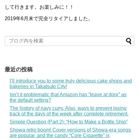
して行きます。お楽しみに！！
2019年6月末で完全リタイアしました。
最近の投稿
I’ll introduce you to some truly delicious cake shops and
bakeries in Takatsuki City!
Isn’t it problematic that Amazon has “leave at door” as
the default setting?
The history of navy curry. Also, ways to prevent losing
track of the days of the week after complete retirement.
Simple Question (Part 2): “How to Make a Bottle Ship”
Showa retro boom! Cover versions of Showa-era songs
are popular, and the candy “Core Cigarette” is