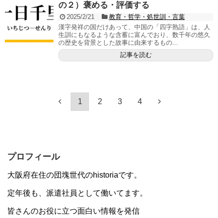
の２）褒める・評価する
2025/2/21
教育・哲学・処世訓・言葉
漢字発祥の国だけあって、中国の「四字熟語」は、人
生訓にもなるような含蓄に富んでおり、数千年の悠久
の歴史を背景とした故事に由来するもの...
記事を読む
1
2
3
4
プロフィール
大阪府在住の団塊世代のhistoriaです。
定年後も、派遣社員として働いてます。
皆さんのお役に立つ面白い情報を発信