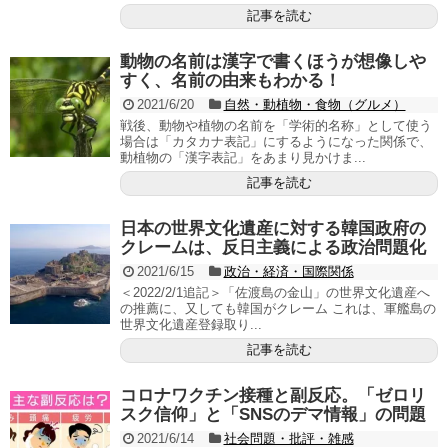
記事を読む
動物の名前は漢字で書くほうが想像しや
すく、名前の由来もわかる！
2021/6/20
自然・動植物・食物（グルメ）
戦後、動物や植物の名前を「学術的名称」として使う
場合は「カタカナ表記」にするようになった関係で、
動植物の「漢字表記」をあまり見かけま...
記事を読む
日本の世界文化遺産に対する韓国政府の
クレームは、反日主義による政治問題化
2021/6/15
政治・経済・国際関係
＜2022/2/1追記＞「佐渡島の金山」の世界文化遺産へ
の推薦に、又しても韓国がクレーム これは、軍艦島の
世界文化遺産登録取り...
記事を読む
コロナワクチン接種と副反応。「ゼロリ
スク信仰」と「SNSのデマ情報」の問題
2021/6/14
社会問題・批評・雑感