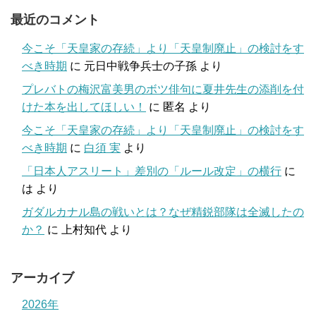
最近のコメント
今こそ「天皇家の存続」より「天皇制廃止」の検討をす
べき時期
に
元日中戦争兵士の子孫
より
プレバトの梅沢富美男のボツ俳句に夏井先生の添削を付
けた本を出してほしい！
に
匿名
より
今こそ「天皇家の存続」より「天皇制廃止」の検討をす
べき時期
に
白須 実
より
「日本人アスリート」差別の「ルール改定」の横行
に
は
より
ガダルカナル島の戦いとは？なぜ精鋭部隊は全滅したの
か？
に
上村知代
より
アーカイブ
2026年