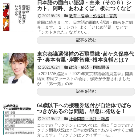
日本語の面白い語源・由来（その６）シ
カト、阿吽、あわよくば、板につくなど
2021/6/28
教育・哲学・処世訓・言葉
前回に続きまして、日本語の面白い語源・由来をご紹
介します。 １．シカト よく「いじめ問題」などで
「シカトされた」などとい...
記事を読む
東京都議選候補の石飛香織･茜ケ久保嘉代
子･奥本有里･岸野智康･根本良輔とは？
2021/6/24
政治・経済・国際関係
＜2021/7/5追記＞「2021年東京都議会議員選挙」開票
結果 都民ファーストの会は、惨敗が予想されました
が、「第一党」の座...
記事を読む
64歳以下への接種券送付が自治体でばら
つきがあるのは問題。早急に発送を！
2021/6/22
社会問題・批評・雑感
コロナの「ワクチン」については、前に「コロナのワ
クチン開発状況は？日本の対応は？わかりやすくご紹
介します」「ワクチンはファイザー・モ...