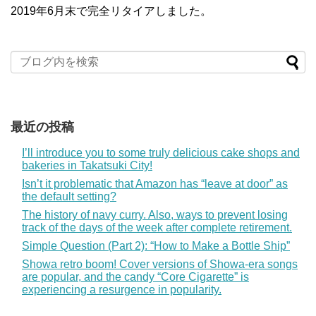
2019年6月末で完全リタイアしました。
最近の投稿
I’ll introduce you to some truly delicious cake shops and
bakeries in Takatsuki City!
Isn’t it problematic that Amazon has “leave at door” as
the default setting?
The history of navy curry. Also, ways to prevent losing
track of the days of the week after complete retirement.
Simple Question (Part 2): “How to Make a Bottle Ship”
Showa retro boom! Cover versions of Showa-era songs
are popular, and the candy “Core Cigarette” is
experiencing a resurgence in popularity.