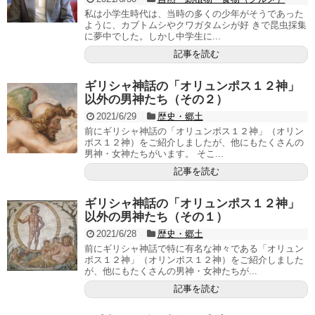
私は小学生時代は、当時の多くの少年がそうであった
ように、カブトムシやクワガタムシが好 きで昆虫採集
に夢中でした。しかし中学生に...
記事を読む
ギリシャ神話の「オリュンポス１２神」
以外の男神たち（その２）
2021/6/29
歴史・郷土
前にギリシャ神話の「オリュンポス１２神」（オリン
ポス１２神）をご紹介しましたが、他にもたくさんの
男神・女神たちがいます。 そこ...
記事を読む
ギリシャ神話の「オリュンポス１２神」
以外の男神たち（その１）
2021/6/28
歴史・郷土
前にギリシャ神話で特に有名な神々である「オリュン
ポス１２神」（オリンポス１２神）をご紹介しました
が、他にもたくさんの男神・女神たちが...
記事を読む