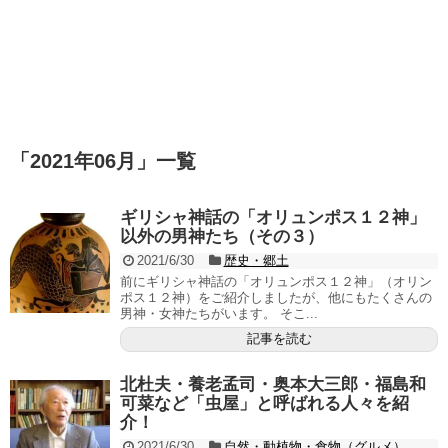
「
2021年06月
」
一覧
ギリシャ神話の「オリュンポス１２神」
以外の男神たち（その３）
2021/6/30
歴史・郷土
前にギリシャ神話の「オリュンポス１２神」（オリン
ポス１２神）をご紹介しましたが、他にもたくさんの
男神・女神たちがいます。 そこ...
記事を読む
北杜夫・養老孟司・奥本大三郎・福島和
可菜など「虫屋」と呼ばれる人々を紹
介！
2021/6/30
自然・動植物・食物（グルメ）