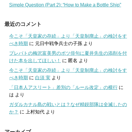
Simple Question (Part 2): “How to Make a Bottle Ship”
最近のコメント
今こそ「天皇家の存続」より「天皇制廃止」の検討をす
べき時期
に
元日中戦争兵士の子孫
より
プレバトの梅沢富美男のボツ俳句に夏井先生の添削を付
けた本を出してほしい！
に
匿名
より
今こそ「天皇家の存続」より「天皇制廃止」の検討をす
べき時期
に
白須 実
より
「日本人アスリート」差別の「ルール改定」の横行
に
は
より
ガダルカナル島の戦いとは？なぜ精鋭部隊は全滅したの
か？
に
上村知代
より
アーカイブ