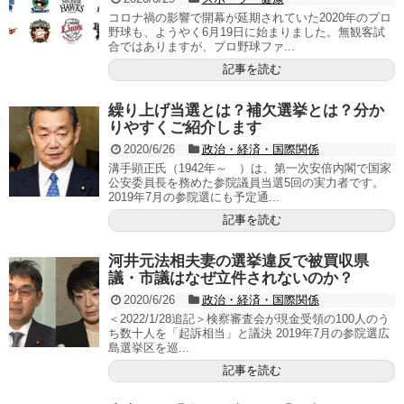
コロナ禍の影響で開幕が延期されていた2020年のプロ
野球も、ようやく6月19日に始まりました。無観客試
合ではありますが、プロ野球ファ...
記事を読む
繰り上げ当選とは？補欠選挙とは？分か
りやすくご紹介します
2020/6/26
政治・経済・国際関係
溝手顕正氏（1942年～ ）は、第一次安倍内閣で国家
公安委員長を務めた参院議員当選5回の実力者です。
2019年7月の参院選にも予定通...
記事を読む
河井元法相夫妻の選挙違反で被買収県
議・市議はなぜ立件されないのか？
2020/6/26
政治・経済・国際関係
＜2022/1/28追記＞検察審査会が現金受領の100人のう
ち数十人を「起訴相当」と議決 2019年7月の参院選広
島選挙区を巡...
記事を読む