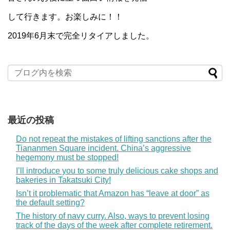
して行きます。お楽しみに！！
2019年6月末で完全リタイアしました。
最近の投稿
Do not repeat the mistakes of lifting sanctions after the
Tiananmen Square incident. China’s aggressive
hegemony must be stopped!
I’ll introduce you to some truly delicious cake shops and
bakeries in Takatsuki City!
Isn’t it problematic that Amazon has “leave at door” as
the default setting?
The history of navy curry. Also, ways to prevent losing
track of the days of the week after complete retirement.