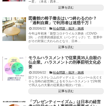
ー君」（本名：西本...
記事を読む
図書館の椅子撤去はいつ終わるのか？
「過剰自粛」で利用者は迷惑千万！
2020/6/22
社会問題・批評・雑感
今年は年初来「新型コロナウイルス肺炎（COVID-
19）」の世界的感染拡大（パンデミック）で、世界中
がその対策に大わらわとなり、日本...
記事を読む
モラルハラスメントで従業員35人自殺の
仏企業。ハラスメントの刑事罰明文化必
要
2020/6/22
社会問題・批評・雑感
旧フランステレコムのディディエ・ロンバール元ＣＥ
Ｏら当時の経営陣によるモラルハラスメントで2年間
で35人もの大量の従業員が相次いで自...
記事を読む
「プレゼンティーイズム」は日本の経営