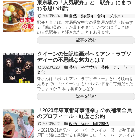
東京駅の「人気駅弁」と「駅弁」にまつ
わる思い出話
2020/6/24
自然・動植物・食物（グルメ）
駅弁と言えば、群馬県安中市の荻野屋が製造・販売す
る「峠の釜めし」が最も有名で、かつては「日本随一
の人気駅弁」と評されたこともあります...
記事を読む
クイーンの伝記映画ボヘミアン・ラプソ
ディーの不思議な魅力とは？
2020/6/23
芸術・科学技術・芸能（テレビ）・
文化
皆さんは「ボヘミアン・ラプソディー」という映画を
見るまでに「クイーン」というバンドをご存知だった
でしょうか？ 私は恥ずかしなが...
記事を読む
「2020年東京都知事選挙」の候補者全員
のプロフィール・経歴と公約
2020/6/22
政治・経済・国際関係
＜2021/2/21追記＞「スーパークレイジー君」が埼玉県
戸田市議に当選するも異議申し出 「スーパークレイジ