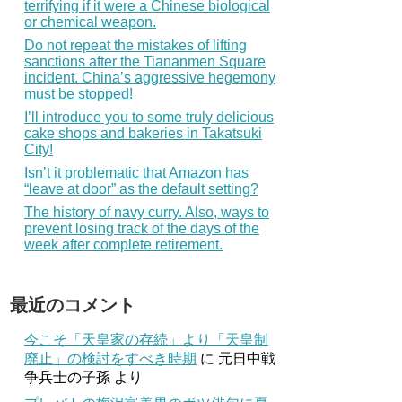
terrifying if it were a Chinese biological
or chemical weapon.
Do not repeat the mistakes of lifting
sanctions after the Tiananmen Square
incident. China’s aggressive hegemony
must be stopped!
I’ll introduce you to some truly delicious
cake shops and bakeries in Takatsuki
City!
Isn’t it problematic that Amazon has
“leave at door” as the default setting?
The history of navy curry. Also, ways to
prevent losing track of the days of the
week after complete retirement.
最近のコメント
今こそ「天皇家の存続」より「天皇制
廃止」の検討をすべき時期
に
元日中戦
争兵士の子孫
より