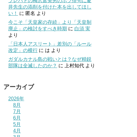
プレバトの梅沢富美男のボツ俳句に夏
井先生の添削を付けた本を出してほし
い！
に
匿名
より
今こそ「天皇家の存続」より「天皇制
廃止」の検討をすべき時期
に
白須 実
より
「日本人アスリート」差別の「ルール
改定」の横行
に
は
より
ガダルカナル島の戦いとは？なぜ精鋭
部隊は全滅したのか？
に
上村知代
より
アーカイブ
2026年
8月
7月
6月
5月
4月