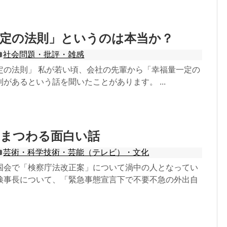
一定の法則」というのは本当か？
社会問題・批評・雑感
定の法則」 私が若い頃、会社の先輩から「幸福量一定の
があるという話を聞いたことがあります。 ...
にまつわる面白い話
芸術・科学技術・芸能（テレビ）・文化
国会で「検察庁法改正案」について渦中の人となってい
検事長について、「緊急事態宣言下で不要不急の外出自