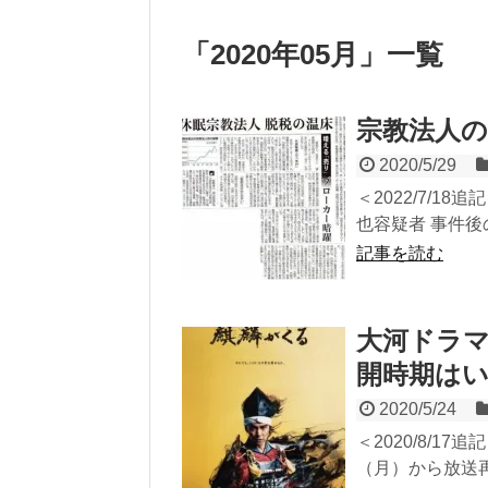
「
2020年05月
」
一覧
宗教法人
2020/5/29
＜2022/7/
也容疑者 事件後
記事を読む
大河ドラ
開時期は
2020/5/24
＜2020/8/1
（月）から放送再