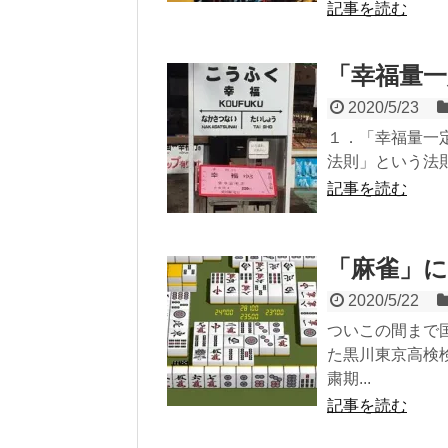
記事を読む
「幸福量
2020/5/23
１．「幸福量一
法則」という法則
記事を読む
「麻雀」
2020/5/22
ついこの間まで
た黒川東京高検
粛期...
記事を読む