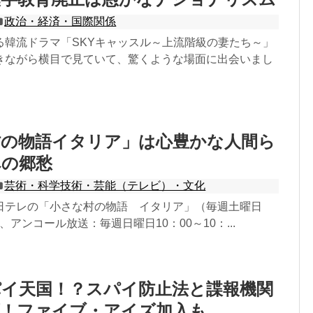
政治・経済・国際関係
る韓流ドラマ「SKYキャッスル～上流階級の妻たち～」
きながら横目で見ていて、驚くような場面に出会いまし
村の物語イタリア」は心豊かな人間ら
への郷愁
芸術・科学技術・芸能（テレビ）・文化
日テレの「小さな村の物語 イタリア」（毎週土曜日
54、アンコール放送：毎週日曜日10：00～10：...
パイ天国！？スパイ防止法と諜報機関
須！ファイブ・アイズ加入も