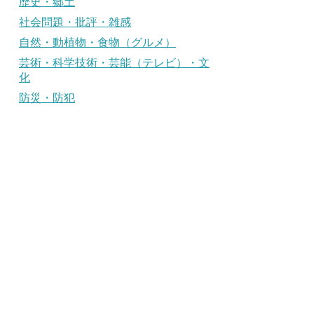
歴史・郷土
社会問題・批評・雑感
自然・動植物・食物（グルメ）
芸術・科学技術・芸能（テレビ）・文
化
防災・防犯