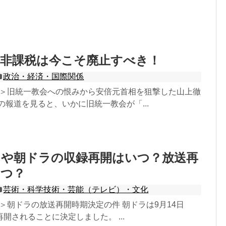
の非課税は今こそ廃止すべき！
政治・経済・国際関係
18追記＞旧統一教会への恨みから安倍元首相を狙撃した山上徹
の報道を見ると、いかに旧統一教会が「...
マや朝ドラの収録再開はいつ？放送再
いつ？
芸術・科学技術・芸能（テレビ）・文化
7追記＞朝ドラの放送再開時期決定の件 朝ドラは9月14日
開されることに決定しました。 ...