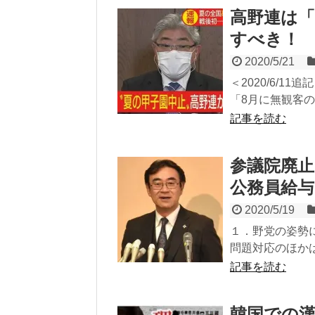
高野連は「
すべき！
2020/5/21
＜2020/6/
「8月に無観客の
記事を読む
参議院廃止
公務員給
2020/5/19
１．野党の姿勢に
問題対応のほかは
記事を読む
韓国での