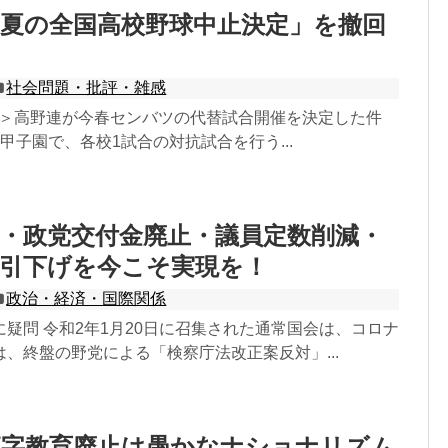
夏の全国高校野球中止決定」を撤回
社会問題・批評・雑感
11追記＞高野連が今春センバツの代替試合開催を決定した件
甲子園で、各校1試合の対抗試合を行う...
・政党交付金廃止・議員定数削減・
与引下げを今こそ実現を！
政治・経済・国際関係
疑問 令和2年1月20日に召集された通常国会は、コロナ
、終盤の野党による「検察庁法改正案反対」...
漢字教育廃止は愚かなナショナリズム