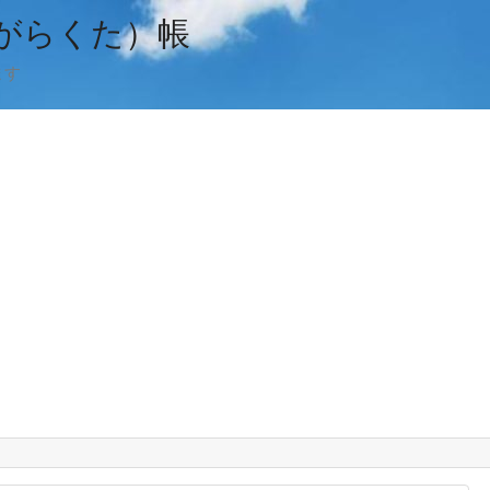
がらくた）帳
ます