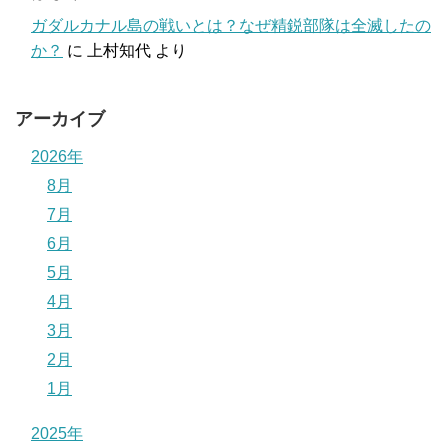
ガダルカナル島の戦いとは？なぜ精鋭部隊は全滅したの
か？
に
上村知代
より
アーカイブ
2026年
8月
7月
6月
5月
4月
3月
2月
1月
2025年