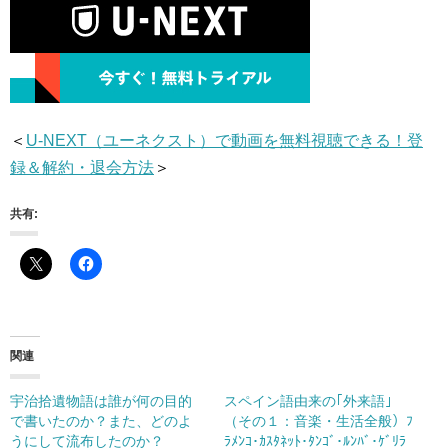
＜
U-NEXT（ユーネクスト）で動画を無料視聴できる！登
録＆解約・退会方法
＞
共有:
関連
宇治拾遺物語は誰が何の目的
スペイン語由来の｢外来語｣
で書いたのか？また、どのよ
（その１：音楽・生活全般）ﾌ
うにして流布したのか？
ﾗﾒﾝｺ･ｶｽﾀﾈｯﾄ･ﾀﾝｺﾞ･ﾙﾝﾊﾞ･ｹﾞﾘﾗ