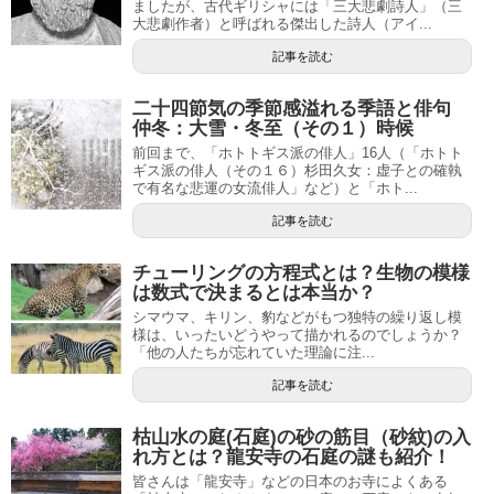
ましたが、古代ギリシャには「三大悲劇詩人」（三
大悲劇作者）と呼ばれる傑出した詩人（アイ...
記事を読む
二十四節気の季節感溢れる季語と俳句
仲冬：大雪・冬至（その１）時候
前回まで、「ホトトギス派の俳人」16人（「ホトト
ギス派の俳人（その１６）杉田久女：虚子との確執
で有名な悲運の女流俳人」など）と「ホト...
記事を読む
チューリングの方程式とは？生物の模様
は数式で決まるとは本当か？
シマウマ、キリン、豹などがもつ独特の繰り返し模
様は、いったいどうやって描かれるのでしょうか？
「他の人たちが忘れていた理論に注...
記事を読む
枯山水の庭(石庭)の砂の筋目（砂紋)の入
れ方とは？龍安寺の石庭の謎も紹介！
皆さんは「龍安寺」などの日本のお寺によくある