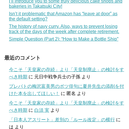
I’ll introduce you to some truly delicious cake shops and
bakeries in Takatsuki City!
Isn’t it problematic that Amazon has “leave at door” as
the default setting?
The history of navy curry. Also, ways to prevent losing
track of the days of the week after complete retirement.
Simple Question (Part 2): “How to Make a Bottle Ship”
最近のコメント
今こそ「天皇家の存続」より「天皇制廃止」の検討をす
べき時期
に
元日中戦争兵士の子孫
より
プレバトの梅沢富美男のボツ俳句に夏井先生の添削を付
けた本を出してほしい！
に
匿名
より
今こそ「天皇家の存続」より「天皇制廃止」の検討をす
べき時期
に
白須 実
より
「日本人アスリート」差別の「ルール改定」の横行
に
は
より