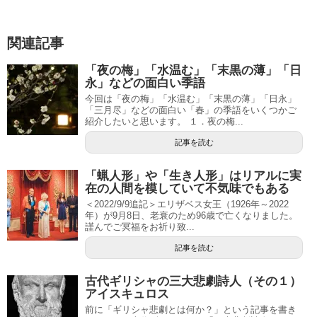
関連記事
「夜の梅」「水温む」「末黒の薄」「日
永」などの面白い季語
今回は「夜の梅」「水温む」「末黒の薄」「日永」
「三月尽」などの面白い「春」の季語をいくつかご
紹介したいと思います。 １．夜の梅...
記事を読む
「蝋人形」や「生き人形」はリアルに実
在の人間を模していて不気味でもある
＜2022/9/9追記＞エリザベス女王（1926年～2022
年）が9月8日、老衰のため96歳で亡くなりました。
謹んでご冥福をお祈り致...
記事を読む
古代ギリシャの三大悲劇詩人（その１）
アイスキュロス
前に「ギリシャ悲劇とは何か？」という記事を書き