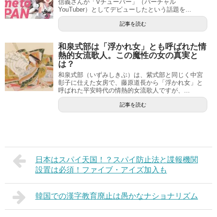
信義さんが「Vチューバー」（バーチャル
YouTuber）としてデビューしたという話題を...
記事を読む
和泉式部は「浮かれ女」とも呼ばれた情
熱的女流歌人。この魔性の女の真実と
は？
和泉式部（いずみしきぶ）は、紫式部と同じく中宮
彰子に仕えた女房で、藤原道長から「浮かれ女」と
呼ばれた平安時代の情熱的女流歌人ですが、...
記事を読む
日本はスパイ天国！？スパイ防止法と諜報機関
設置は必須！ファイブ・アイズ加入も
韓国での漢字教育廃止は愚かなナショナリズム