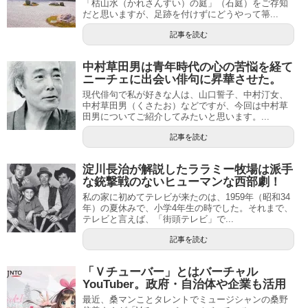
「枯山水（かれさんすい）の庭」（石庭）をご存知
だと思いますが、足跡を付けずにどうやって箒...
記事を読む
中村草田男は青年時代の心の苦悩を経て
ニーチェに出会い俳句に昇華させた。
現代俳句で私が好きな人は、山口誓子、中村汀女、
中村草田男（くさたお）などですが、今回は中村草
田男についてご紹介してみたいと思います。...
記事を読む
淀川長治が解説したララミー牧場は派手
な銃撃戦のないヒューマンな西部劇！
私の家に初めてテレビが来たのは、1959年（昭和34
年）の夏休みで、小学4年生の時でした。それまで、
テレビと言えば、「街頭テレビ」で...
記事を読む
「Ｖチューバー」とはバーチャル
YouTuber。政府・自治体や企業も活用
最近、桑マンことタレントでミュージシャンの桑野