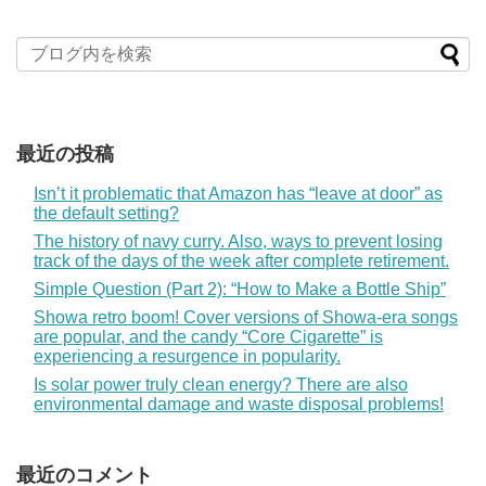
最近の投稿
Isn’t it problematic that Amazon has “leave at door” as
the default setting?
The history of navy curry. Also, ways to prevent losing
track of the days of the week after complete retirement.
Simple Question (Part 2): “How to Make a Bottle Ship”
Showa retro boom! Cover versions of Showa-era songs
are popular, and the candy “Core Cigarette” is
experiencing a resurgence in popularity.
Is solar power truly clean energy? There are also
environmental damage and waste disposal problems!
最近のコメント