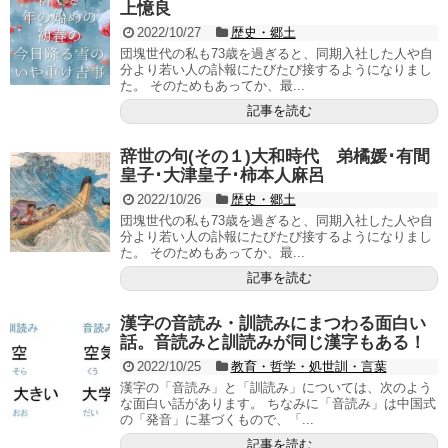
上憶良
2022/10/27
歴史・郷土
団塊世代の私も73歳を過ぎると、同期入社した人や自
分より若い人の訃報にたびたび接するようになりまし
た。 そのためもあってか、最...
記事を読む
辞世の句(その１)大和時代 弟橘媛･有間
皇子･大津皇子･柿本人麻呂
2022/10/26
歴史・郷土
団塊世代の私も73歳を過ぎると、同期入社した人や自
分より若い人の訃報にたびたび接するようになりまし
た。 そのためもあってか、最...
記事を読む
漢字の音読み・訓読みにまつわる面白い
話。音読みと訓読みが同じ漢字もある！
2022/10/25
教育・哲学・処世訓・言葉
漢字の「音読み」と「訓読み」については、次のよう
な面白い話があります。 ちなみに「音読み」は中国式
の「発音」に基づくもので、「...
記事を読む