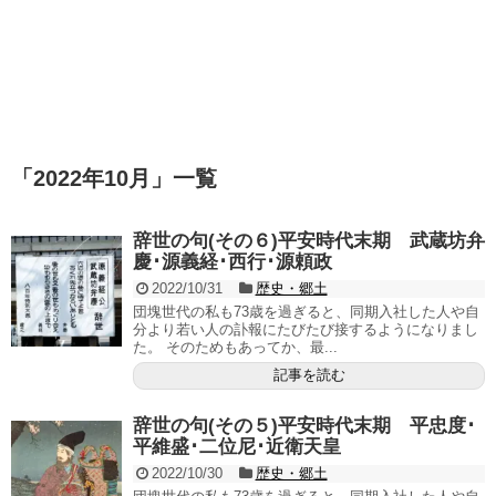
「
2022年10月
」
一覧
辞世の句(その６)平安時代末期 武蔵坊弁
慶･源義経･西行･源頼政
2022/10/31
歴史・郷土
団塊世代の私も73歳を過ぎると、同期入社した人や自
分より若い人の訃報にたびたび接するようになりまし
た。 そのためもあってか、最...
記事を読む
辞世の句(その５)平安時代末期 平忠度･
平維盛･二位尼･近衛天皇
2022/10/30
歴史・郷土