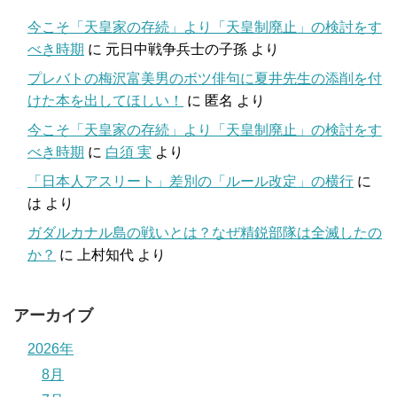
今こそ「天皇家の存続」より「天皇制廃止」の検討をす
べき時期
に
元日中戦争兵士の子孫
より
プレバトの梅沢富美男のボツ俳句に夏井先生の添削を付
けた本を出してほしい！
に
匿名
より
今こそ「天皇家の存続」より「天皇制廃止」の検討をす
べき時期
に
白須 実
より
「日本人アスリート」差別の「ルール改定」の横行
に
は
より
ガダルカナル島の戦いとは？なぜ精鋭部隊は全滅したの
か？
に
上村知代
より
アーカイブ
2026年
8月