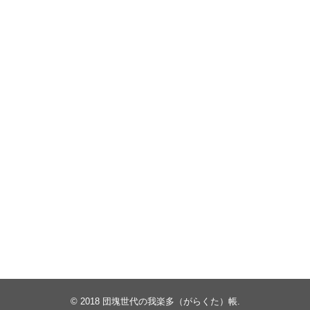
© 2018
団塊世代の我楽多（がらくた）帳
.