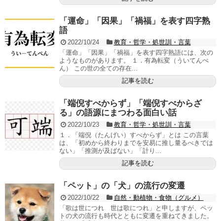
「運命」「因果」「禍福」を表す四字熟
語
2022/10/24
教育・哲学・処世訓・言葉
「運命」「因果」「禍福」を表す四字熟語には、次の
ようなものがあります。 １．有為転変（ういてんぺ
ん） この世の全ての存在...
記事を読む
「端倪すべからず」「端倪すべからざ
る」の語源にまつわる面白い話
2022/10/23
教育・哲学・処世訓・言葉
１．「端倪（たんげい）すべからず」とは この言葉
は、「初めから終わりまでを安易に推し量るべきでは
ない」「推測が及ばない」「計り...
記事を読む
「ペット」の「犬」の流行の変遷
2022/10/22
自然・動植物・食物（グルメ）
「歌は世につれ 世は歌につれ」と申しますが、ペッ
トの犬の流行も時代とともに変遷を重ねてきました。