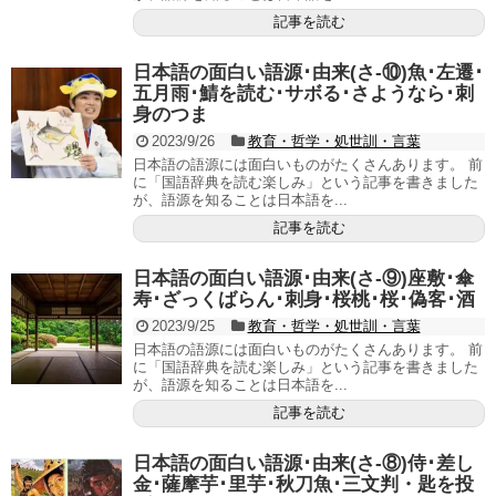
記事を読む
日本語の面白い語源･由来(さ-⑩)魚･左遷･
五月雨･鯖を読む･サボる･さようなら･刺
身のつま
2023/9/26
教育・哲学・処世訓・言葉
日本語の語源には面白いものがたくさんあります。 前
に「国語辞典を読む楽しみ」という記事を書きました
が、語源を知ることは日本語を...
記事を読む
日本語の面白い語源･由来(さ-⑨)座敷･傘
寿･ざっくばらん･刺身･桜桃･桜･偽客･酒
2023/9/25
教育・哲学・処世訓・言葉
日本語の語源には面白いものがたくさんあります。 前
に「国語辞典を読む楽しみ」という記事を書きました
が、語源を知ることは日本語を...
記事を読む
日本語の面白い語源･由来(さ-⑧)侍･差し
金･薩摩芋･里芋･秋刀魚･三文判・匙を投