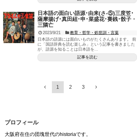
日本語の面白い語源･由来(さ-⑤)三度笠･
薩摩揚げ･真田紐･申･菜盛花･賽銭･骰子・
三隣亡
2023/9/21
教育・哲学・処世訓・言葉
日本語の語源には面白いものがたくさんあります。 前
に「国語辞典を読む楽しみ」という記事を書きました
が、語源を知ることは日本語を...
記事を読む
1
2
3
プロフィール
大阪府在住の団塊世代のhistoriaです。