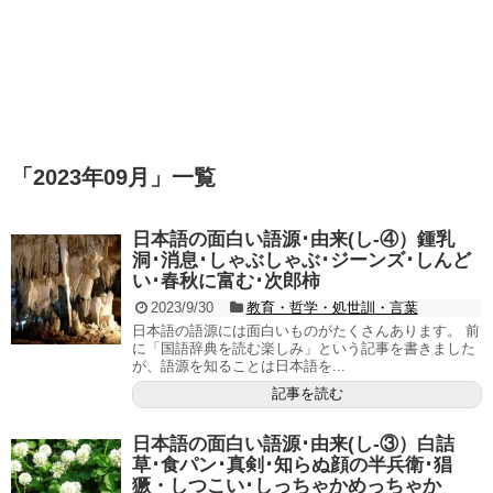
「
2023年09月
」
一覧
日本語の面白い語源･由来(し-④）鍾乳
洞･消息･しゃぶしゃぶ･ジーンズ･しんど
い･春秋に富む･次郎柿
2023/9/30
教育・哲学・処世訓・言葉
日本語の語源には面白いものがたくさんあります。 前
に「国語辞典を読む楽しみ」という記事を書きました
が、語源を知ることは日本語を...
記事を読む
日本語の面白い語源･由来(し-③）白詰
草･食パン･真剣･知らぬ顔の半兵衛･猖
獗・しつこい･しっちゃかめっちゃか