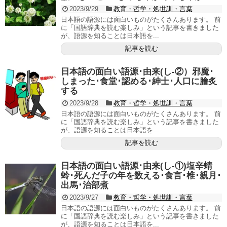
2023/9/29
教育・哲学・処世訓・言葉
日本語の語源には面白いものがたくさんあります。 前
に「国語辞典を読む楽しみ」という記事を書きました
が、語源を知ることは日本語を...
記事を読む
日本語の面白い語源･由来(し-②）邪魔･
しまった･食堂･認める･紳士･人口に膾炙
する
2023/9/28
教育・哲学・処世訓・言葉
日本語の語源には面白いものがたくさんあります。 前
に「国語辞典を読む楽しみ」という記事を書きました
が、語源を知ることは日本語を...
記事を読む
日本語の面白い語源･由来(し-①)塩辛蜻
蛉･死んだ子の年を数える･食言･椎･親月･
出馬･治部煮
2023/9/27
教育・哲学・処世訓・言葉
日本語の語源には面白いものがたくさんあります。 前
に「国語辞典を読む楽しみ」という記事を書きました
が、語源を知ることは日本語を...