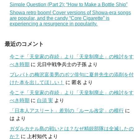
Simple Question (Part 2): “How to Make a Bottle Ship”
Showa retro boom! Cover versions of Showa-era songs
are popular, and the candy “Core Cigarette” is
experiencing a resurgence in popularity.
最近のコメント
今こそ「天皇家の存続」より「天皇制廃止」の検討をす
べき時期
に
元日中戦争兵士の子孫
より
プレバトの梅沢富美男のボツ俳句に夏井先生の添削を付
けた本を出してほしい！
に
匿名
より
今こそ「天皇家の存続」より「天皇制廃止」の検討をす
べき時期
に
白須 実
より
「日本人アスリート」差別の「ルール改定」の横行
に
は
より
ガダルカナル島の戦いとは？なぜ精鋭部隊は全滅したの
か？
に
上村知代
より