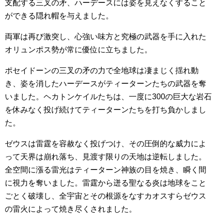
支配する三叉の矛、ハーデースには姿を見えなくすること
ができる隠れ帽を与えました。
両軍は再び激突し、心強い味方と究極の武器を手に入れた
オリュンポス勢が常に優位に立ちました。
ポセイドーンの三叉の矛の力で全地球は凄まじく揺れ動
き、姿を消したハーデースがティーターンたちの武器を奪
いました。ヘカトンケイルたちは、一度に300の巨大な岩石
を休みなく投げ続けてティーターンたちを打ち負かしまし
た。
ゼウスは雷霆を容赦なく投げつけ、その圧倒的な威力によ
って天界は崩れ落ち、見渡す限りの天地は逆転しました。
全空間に漲る雷光はティーターン神族の目を焼き、瞬く間
に視力を奪いました。雷霆から迸る聖なる炎は地球をこと
ごとく破壊し、全宇宙とその根源をなすカオスすらゼウス
の雷火によって焼き尽くされました。