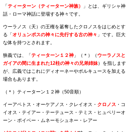
「
ティーターン（ティーターン神族）
」とは、ギリシャ神
話・ローマ神話に登場する神々です。
ウーラノス（天）の王権を簒奪したクロノスをはじめとす
る「
オリュンポスの神々に先行する古の神々
」です。巨大
な体を持つとされます。
狭義では、「
ティーターン１２神
」（＊）（
ウーラノスと
ガイアの間に生まれた12柱の神々の兄弟姉妹
）を指します
が、広義ではこれにディオーネーやポルキュースを加える
場合もあります。
（＊）ティーターン１２神（50音順）
イーアペトス・オーケアノス・クレイオス・
クロノス
・コ
イオス・テイアー・テーテュース・テミス・ヒュペリーオ
ーン・ポイベー・ムネーモシュネー・レアー