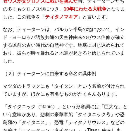
ゼウスが父クロノスに戦いを挑んだ
時、ティーターンたち
の多くもクロノス側につき、
10年にわたる大戦争
となりま
した。この戦争を「
ティタノマキア
」と言います。
なお、ティーターンは、バルカン半島の地において、イン
ド・ヨーロッパ語族共通の天空神由来のゼウス信仰が確立
する以前の古い時代の自然神です。地底に封じ込められて
おり、彼らが時々暴れると地震が起きると信じられていま
した。
（２）ティーターンに由来する命名の具体例
マツダのトラックにも「タイタン」という名前が付けられ
ていますが、ほかにも有名なものがたくさんあります。
「タイタニック（titanic）」という形容詞には「巨大な」と
いう意味があり、悲劇の豪華客船「タイタニック号」や恐
鳥類の「タイタニス」、恐竜「ティタノサウルス」などの
名前は「ティーターン（タイタン）」（Titan）由来しま