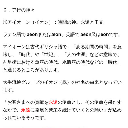
２．ア行の神々
①アイオーン（イオン）：時間の神。永遠と干支
ラテン語で
aeon
または
æon
、英語で
aeon
又は
eon
です。
アイオーンは古代ギリシャ語で、「ある期間の時間」を意
味し、「時代」や「世紀」、「人の生涯」などの意味で、
占星術における魚座の時代、水瓶座の時代などの「時代」
と通じるところがあります。
大手流通グループのイオン（株）の社名の由来となってい
ます。
「お客さまへの貢献を
永遠
の使命とし、その使命を果たす
なかで、
永遠
に発展と繁栄を続けていくとの願い」が込め
られているそうです。