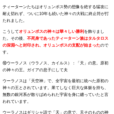
ティーターンたちはオリュンポス勢の想像を絶する猛攻に
耐え切れず、ついに10年も続いた神々の大戦に終止符が打
たれました。
こうして
オリュンポスの神々は華々しい勝利
を飾りまし
た。その後、
不死身であったティーターン族はタルタロス
の深淵へと封印され、オリュンポスの支配が始まった
ので
す。
⑩ウーラノス（ウラノス、カイルス）：「天」の意。原初
の神々の王。ガイアの息子にして夫
ウーラノスは「天空神」で、全宇宙を最初に統べた原初の
神々の王とされています。果てしなく巨大な体躯を持ち、
無数の銀河系が散りばめられた宇宙を身に纏っていたと言
われています。
ウーラノスはギリシャ語で「天」の意で、天そのものの神