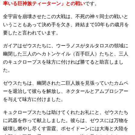
率いる巨神族ティーターン」との戦い
です。
全宇宙を崩壊させたこの大戦は、不死の神々同士の戦いと
いうこともあって決め手を欠き、終結まで10年もの歳月を
要したと言われています。
ガイアはゼウスたちに、ウーラノスがタルタロスの領域に
幽閉した三人のヘカトンケイル（百手巨人）たちと、三人
のキュクロープスを味方に付ければ勝てると助言しまし
た。
ゼウスたちは、幽閉された二巨人族を見張っていたカムペ
ーを退治して彼らを解放し、ネクタールとアムブロシアー
を与えて味方に付けました。
キュクロープスたちは助けてくれたお礼にと、ゼウスたち
に武器を作って献上しました。彼らは、ゼウスには万物を
破壊し燃やし尽くす雷霆、ポセイドーンには大海と大陸を