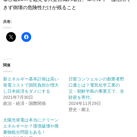
きず倒壊の危険性だけが残ること
共有:
関連
新エネルギー基本計画は高い
日窒コンツェルンの創業者野
発電コストで国民負担が増大
口遵とは？電気化学工業の
し日本経済をダメにする
父・朝鮮半島の事業王で、全
2021年7月30日
財産を寄付。
政治・経済・国際関係
2024年11月29日
歴史・郷土
太陽光発電は本当にクリーン
エネルギーか？環境破壊や廃
棄物処分問題もある！