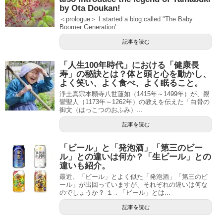
by Ota Doukan!
＜prologue＞ I started a blog called "The Baby
Boomer Generation'...
記事を読む
「人生100年時代」における「健康長
寿」の秘訣とは？体と頭と心を動かし、
よく笑い、よく食べ、よく眠ること。
浄土真宗本願寺八世蓮如（1415年～1499年）が、親
鸞聖人（1173年～1262年）の教えを伝えた「白骨の
御文（はっこつのおふみ）...
記事を読む
「ビール」と「発泡酒」「第三のビー
ル」との違いは何か？「生ビール」との
違いも紹介。
最近、「ビール」とよく似た「発泡酒」「第三のビ
ール」が出回っていますが、それぞれの違いは何な
のでしょうか？ １．「ビール」とは...
記事を読む