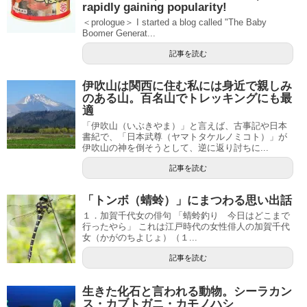
rapidly gaining popularity!
＜prologue＞ I started a blog called "The Baby
Boomer Generat...
記事を読む
伊吹山は関西に住む私には身近で親しみ
のある山。百名山でトレッキングにも最
適
「伊吹山（いぶきやま）」と言えば、古事記や日本
書紀で、「日本武尊（ヤマトタケルノミコト）」が
伊吹山の神を倒そうとして、逆に返り討ちに...
記事を読む
「トンボ（蜻蛉）」にまつわる思い出話
１．加賀千代女の俳句 「蜻蛉釣り 今日はどこまで
行ったやら」 これは江戸時代の女性俳人の加賀千代
女（かがのちよじょ）（１...
記事を読む
生きた化石と言われる動物。シーラカン
ス・カブトガニ・カモノハシ