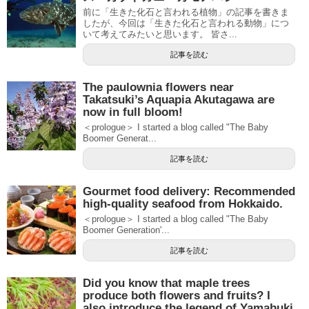
前に「生きた化石と言われる植物」の記事を書きま
したが、今回は「生きた化石と言われる動物」につ
いて考えてみたいと思います。 皆さ...
記事を読む
The paulownia flowers near
Takatsuki’s Aquapia Akutagawa are
now in full bloom!
＜prologue＞ I started a blog called "The Baby
Boomer Generat...
記事を読む
Gourmet food delivery: Recommended
high-quality seafood from Hokkaido.
＜prologue＞ I started a blog called "The Baby
Boomer Generation'...
記事を読む
Did you know that maple trees
produce both flowers and fruits? I
also introduce the legend of Yamabuki