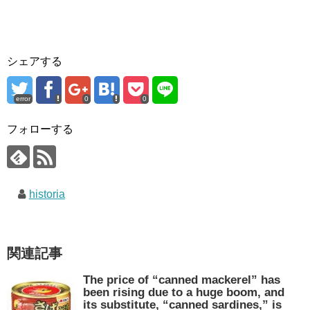
シェアする
error
0
0
フォローする
historia
関連記事
The price of “canned mackerel” has
been rising due to a huge boom, and
its substitute, “canned sardines,” is