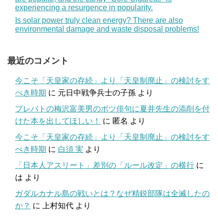
experiencing a resurgence in popularity.
Is solar power truly clean energy? There are also
environmental damage and waste disposal problems!
最近のコメント
今こそ「天皇家の存続」より「天皇制廃止」の検討をす
べき時期
に
元日中戦争兵士の子孫
より
プレバトの梅沢富美男のボツ俳句に夏井先生の添削を付
けた本を出してほしい！
に
匿名
より
今こそ「天皇家の存続」より「天皇制廃止」の検討をす
べき時期
に
白須 実
より
「日本人アスリート」差別の「ルール改定」の横行
に
は
より
ガダルカナル島の戦いとは？なぜ精鋭部隊は全滅したの
か？
に
上村知代
より