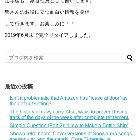
定年後も、派遣社員として働いてます。
皆さんのお役に立つ面白い情報を発信
して行きます。お楽しみに！！
2019年6月末で完全リタイアしました。
最近の投稿
Isn’t it problematic that Amazon has “leave at door” as
the default setting?
The history of navy curry. Also, ways to prevent losing
track of the days of the week after complete retirement.
Simple Question (Part 2): “How to Make a Bottle Ship”
Showa retro boom! Cover versions of Showa-era songs
are popular, and the candy “Core Cigarette” is