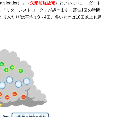
art leader）」（
矢形前駆放電
）といいます。「ダート
た「リターンストローク」が起きます。落雷
1
回の時間
たり来たり
”
は平均で
3
～
4
回、多いときは
10
回以上も起