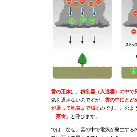
雷の正体
は、
積乱雲（入道雲）の中で
気を通さないのですが、
雲の中にとど
が通って地表まで届く
のです。このよ
「
落雷
」と呼びます。
では、なぜ、雲の中で電気が発生する