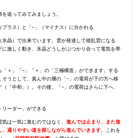
順を追ってみてみましょう。
（プラス）と「
−
」（マイナス）に分かれる
（氷晶）で出来ています
。雲が発達して積乱雲になる
下に激しく動き、氷晶どうしがぶつかり合って電気を帯
ら「＋」「
−
」「＋」の「三極構造」ができます。する
くそうとして、真ん中の層の「
−
」の電荷が下の方へ移
す（「中和」）。その後、「
−
」の電荷はさらに下へ、
トリーダー」ができる
電気は一気に進むのではなく、
進んでは止まり、また進
し、通りやすい道を探しながら進んでいきます
。これを