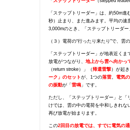
「
ステップトリーダー
（
stepped leade
「ステップトリーダー」は、約
50m
進
秒）止まり、また進みます。平均の速
3,000m
のとき、「ステップトリーダー
（３）電荷の
“
行ったり来たり
”
で、雲
「ステップトリーダー」が地表近くま
放電がつながり、
地上から雲へ向かっ
（return stroke）」（
帰還雷撃
）が起き
ーク」のセット
が、
1
つの
落雷
。
電気の
の振動
が「
雷鳴
」です。
ただし、「ステップトリーダー」と「
けでは、雲の中の電荷を中和しきれな
再び放電が始まります。
この
2
回目の放電では、すでに電気の通