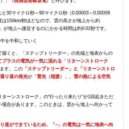
r
）」（
段階型前駆放電
）と呼びます。
むと
30
マイクロ秒～
90
マイクロ秒（
0.00003
～
0.00009
度は
150km/
秒ほどなので、雲の高さが地上から約
」が地上へ接近するのにかかる時間は約
0.02
秒です。
の中を中和していく
で届くと、「ステップトリーダー」の先端と地表からの
てプラスの電気が一気に流れる
「
リターンストローク
ます。この
「ステップトリーダー」と「リターンストロ
通り道の発光
が「
雷光
（
稲妻
）」、
雷の熱による空気
リターンストローク」の
“
行ったり来たり
”
が
1
回起きただ
い場合があります。このときは、雲から地上へ向かって
り道ができているため、「−」の電気は一気に地表へ向