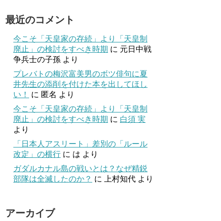
最近のコメント
今こそ「天皇家の存続」より「天皇制
廃止」の検討をすべき時期
に
元日中戦
争兵士の子孫
より
プレバトの梅沢富美男のボツ俳句に夏
井先生の添削を付けた本を出してほし
い！
に
匿名
より
今こそ「天皇家の存続」より「天皇制
廃止」の検討をすべき時期
に
白須 実
より
「日本人アスリート」差別の「ルール
改定」の横行
に
は
より
ガダルカナル島の戦いとは？なぜ精鋭
部隊は全滅したのか？
に
上村知代
より
アーカイブ