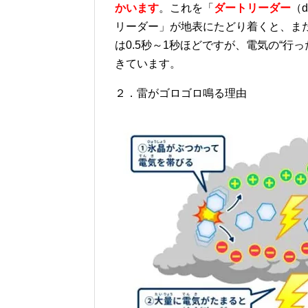
かいます
。これを「
ダートリーダー
（d
リーダー」が地表にたどり着くと、ま
は
0.5秒
～
1
秒ほどですが、電気の
“
行っ
きています。
２．雷がゴロゴロ鳴る理由