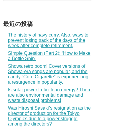
最近の投稿
The history of navy curry. Also, ways to
prevent losing track of the days of the
week after complete retirement.
Simple Question (Part 2): “How to Make
a Bottle Ship”
Showa retro boom! Cover versions of
Showa-era songs are popular, and the
candy “Core Cigarette” is experiencing
a resurgence in popularity.
Is solar power truly clean energy? There
are also environmental damage and
waste disposal problems!
Was Hiroshi Sasaki’s resignation as the
director of production for the Tokyo
Olympics due to a power struggle
among the directors?