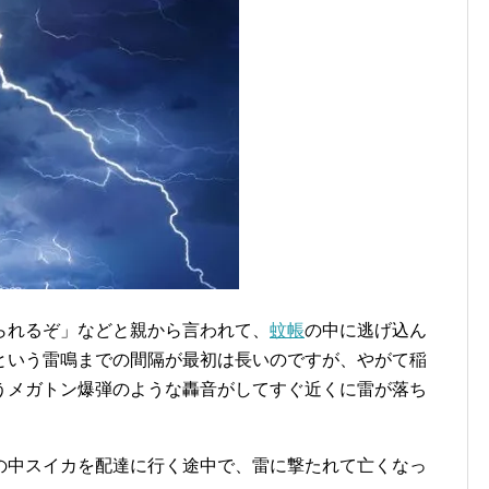
られるぞ」などと親から言われて、
蚊帳
の中に逃げ込ん
という雷鳴までの間隔が最初は長いのですが、やがて稲
うメガトン爆弾のような轟音がしてすぐ近くに雷が落ち
の中スイカを配達に行く途中で、雷に撃たれて亡くなっ