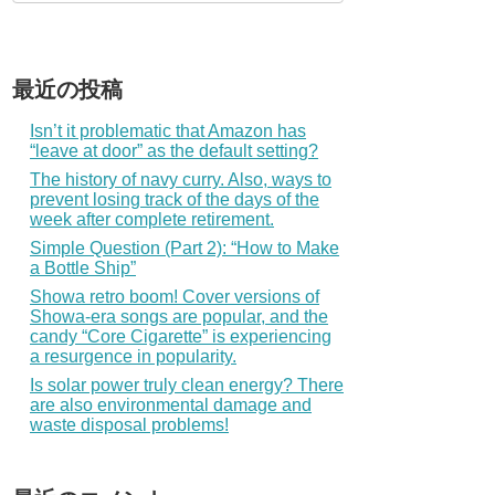
最近の投稿
Isn’t it problematic that Amazon has
“leave at door” as the default setting?
The history of navy curry. Also, ways to
prevent losing track of the days of the
week after complete retirement.
Simple Question (Part 2): “How to Make
a Bottle Ship”
Showa retro boom! Cover versions of
Showa-era songs are popular, and the
candy “Core Cigarette” is experiencing
a resurgence in popularity.
Is solar power truly clean energy? There
are also environmental damage and
waste disposal problems!