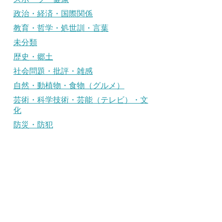
政治・経済・国際関係
教育・哲学・処世訓・言葉
未分類
歴史・郷土
社会問題・批評・雑感
自然・動植物・食物（グルメ）
芸術・科学技術・芸能（テレビ）・文
化
防災・防犯