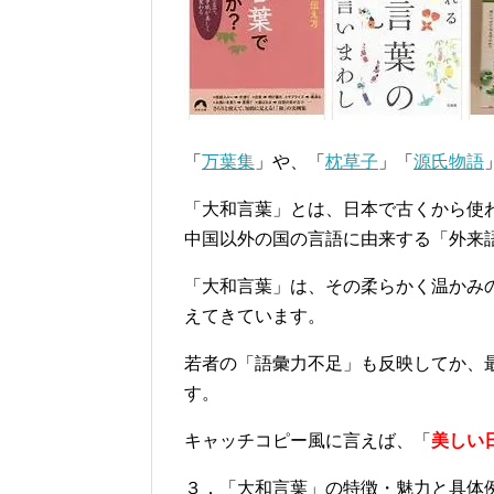
「
万葉集
」や、「
枕草子
」「
源氏物語
「大和言葉」とは、日本で古くから使
中国以外の国の言語に由来する「外来
「大和言葉」は、その柔らかく温かみ
えてきています。
若者の「語彙力不足」も反映してか、
す。
キャッチコピー風に言えば、「
美しい
３．「大和言葉」の特徴・魅力と具体