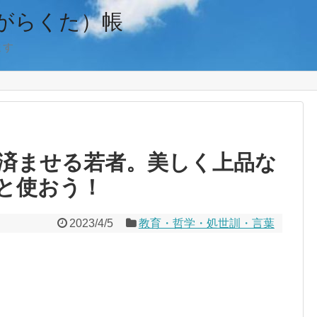
がらくた）帳
ます
済ませる若者。美しく上品な
と使おう！
2023/4/5
教育・哲学・処世訓・言葉