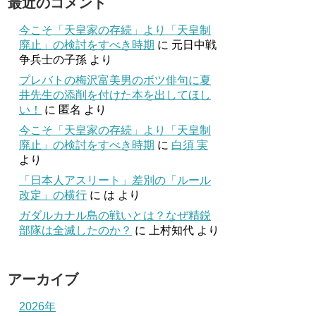
最近のコメント
今こそ「天皇家の存続」より「天皇制
廃止」の検討をすべき時期
に
元日中戦
争兵士の子孫
より
プレバトの梅沢富美男のボツ俳句に夏
井先生の添削を付けた本を出してほし
い！
に
匿名
より
今こそ「天皇家の存続」より「天皇制
廃止」の検討をすべき時期
に
白須 実
より
「日本人アスリート」差別の「ルール
改定」の横行
に
は
より
ガダルカナル島の戦いとは？なぜ精鋭
部隊は全滅したのか？
に
上村知代
より
アーカイブ
2026年