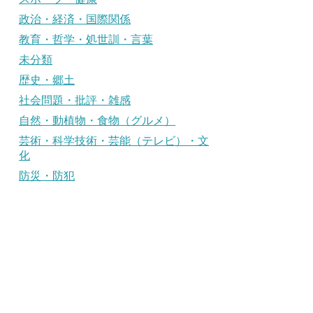
政治・経済・国際関係
教育・哲学・処世訓・言葉
未分類
歴史・郷土
社会問題・批評・雑感
自然・動植物・食物（グルメ）
芸術・科学技術・芸能（テレビ）・文
化
防災・防犯