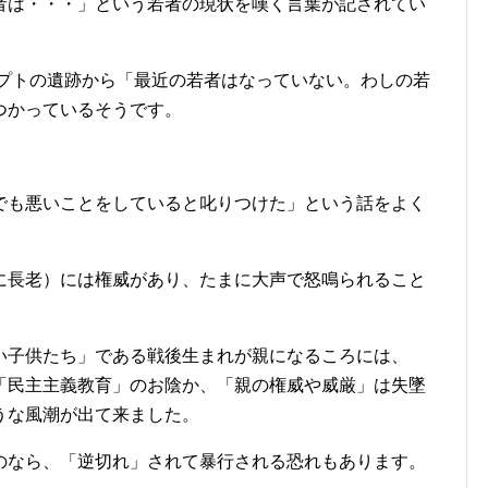
者は・・・」という若者の現状を嘆く言葉が記されてい
ジプトの遺跡から「最近の若者はなっていない。わしの若
つかっているそうです。
でも悪いことをしていると叱りつけた」という話をよく
に長老）には権威があり、たまに大声で怒鳴られること
い子供たち」である戦後生まれが親になるころには、
「民主主義教育」のお陰か、「親の権威や威厳」は失墜
うな風潮が出て来ました。
のなら、「逆切れ」されて暴行される恐れもあります。