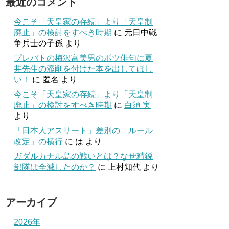
最近のコメント
今こそ「天皇家の存続」より「天皇制
廃止」の検討をすべき時期
に
元日中戦
争兵士の子孫
より
プレバトの梅沢富美男のボツ俳句に夏
井先生の添削を付けた本を出してほし
い！
に
匿名
より
今こそ「天皇家の存続」より「天皇制
廃止」の検討をすべき時期
に
白須 実
より
「日本人アスリート」差別の「ルール
改定」の横行
に
は
より
ガダルカナル島の戦いとは？なぜ精鋭
部隊は全滅したのか？
に
上村知代
より
アーカイブ
2026年