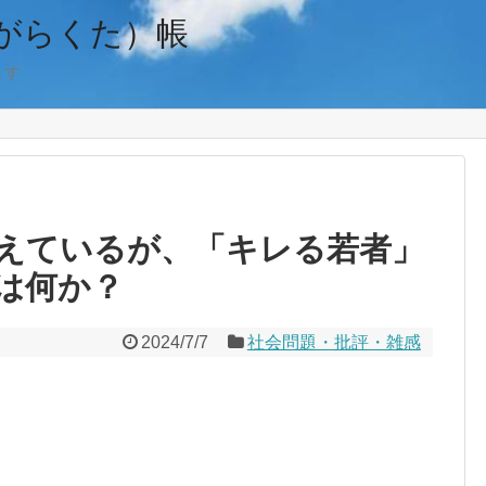
がらくた）帳
ます
えているが、「キレる若者」
は何か？
2024/7/7
社会問題・批評・雑感