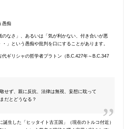
う愚痴
概のなさ」、あるいは「気が利かない、付き合いが悪
・・」という愚痴や批判を口にすることがあります。
リシャの哲学者プラトン（B.C.427年～B.C.347
敬せず、親に反抗、法律は無視、妄想に耽って
まだとどうなる？
ろに誕生した「ヒッタイト古王国」（現在のトルコ付近）