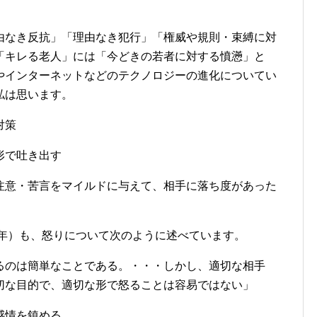
由なき反抗」「理由なき犯行」「権威や規則・束縛に対
「キレる老人」には「今どきの若者に対する憤懣」と
やインターネットなどのテクノロジーの進化についてい
私は思います。
対策
形で吐き出す
注意・苦言をマイルドに与えて、相手に落ち度があった
。
.322年）も、怒りについて次のように述べています。
るのは簡単なことである。・・・しかし、適切な相手
切な目的で、適切な形で怒ることは容易ではない」
感情を鎮める