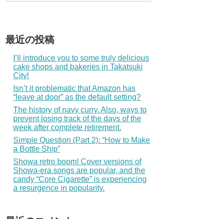
最近の投稿
I’ll introduce you to some truly delicious
cake shops and bakeries in Takatsuki
City!
Isn’t it problematic that Amazon has
“leave at door” as the default setting?
The history of navy curry. Also, ways to
prevent losing track of the days of the
week after complete retirement.
Simple Question (Part 2): “How to Make
a Bottle Ship”
Showa retro boom! Cover versions of
Showa-era songs are popular, and the
candy “Core Cigarette” is experiencing
a resurgence in popularity.