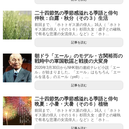
二十四節気の季節感溢れる季語と俳句
仲秋：白露・秋分（その３）生活
前回まで、「ホトトギス派の俳人」16人（「ホトト
ギス派の俳人（その１６）杉田久女：虚子との確執
で有名な悲運の女流俳人」など）と「ホト...
記事を読む
朝ドラ「エール」のモデル・古関裕而の
戦時中の軍国歌謡と戦後の大変身
2020年3月30日からNHK朝の連続テレビ小説「エー
ル」が始まりました。「エール」はもちろん「エー
ルを送る」のエール（yell）、...
記事を読む
二十四節気の季節感溢れる季語と俳句
晩夏：小暑・大暑（その６）植物
前回まで、「ホトトギス派の俳人」16人（「ホトト
ギス派の俳人（その１６）杉田久女：虚子との確執
で有名な悲運の女流俳人」など）と「ホト...
記事を読む