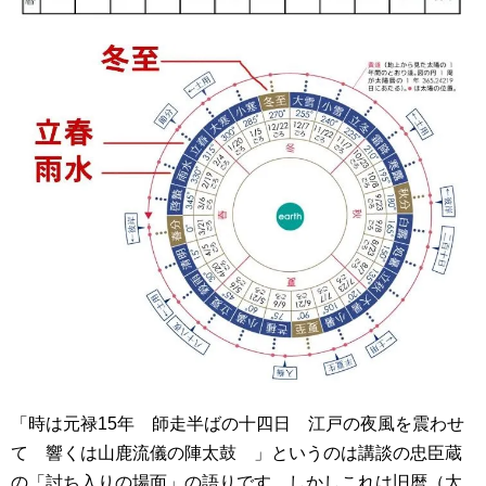
「時は元禄15年 師走半ばの十四日 江戸の夜風を震わせ
て 響くは山鹿流儀の陣太鼓 」というのは講談の忠臣蔵
の「討ち入りの場面」の語りです。しかしこれは旧暦（太