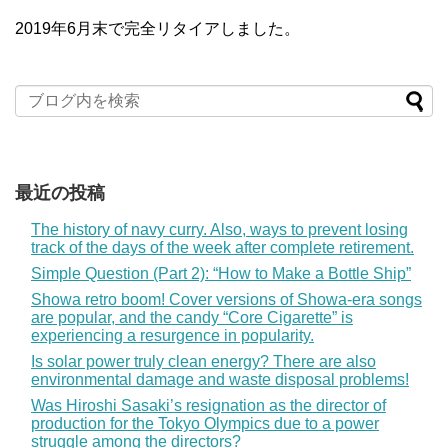
2019年6月末で完全リタイアしました。
最近の投稿
The history of navy curry. Also, ways to prevent losing
track of the days of the week after complete retirement.
Simple Question (Part 2): “How to Make a Bottle Ship”
Showa retro boom! Cover versions of Showa-era songs
are popular, and the candy “Core Cigarette” is
experiencing a resurgence in popularity.
Is solar power truly clean energy? There are also
environmental damage and waste disposal problems!
Was Hiroshi Sasaki’s resignation as the director of
production for the Tokyo Olympics due to a power
struggle among the directors?