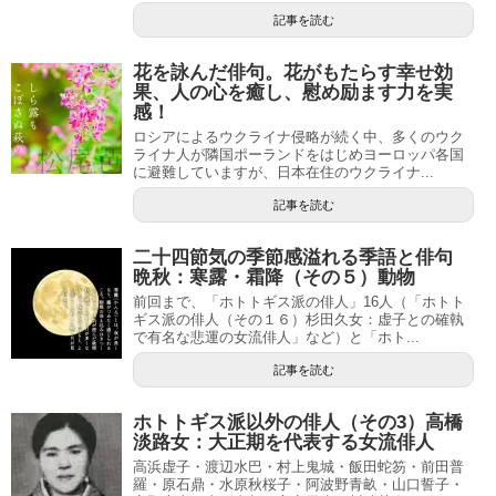
記事を読む
花を詠んだ俳句。花がもたらす幸せ効
果、人の心を癒し、慰め励ます力を実
感！
ロシアによるウクライナ侵略が続く中、多くのウク
ライナ人が隣国ポーランドをはじめヨーロッパ各国
に避難していますが、日本在住のウクライナ...
記事を読む
二十四節気の季節感溢れる季語と俳句
晩秋：寒露・霜降（その５）動物
前回まで、「ホトトギス派の俳人」16人（「ホトト
ギス派の俳人（その１６）杉田久女：虚子との確執
で有名な悲運の女流俳人」など）と「ホト...
記事を読む
ホトトギス派以外の俳人（その3）高橋
淡路女：大正期を代表する女流俳人
高浜虚子・渡辺水巴・村上鬼城・飯田蛇笏・前田普
羅・原石鼎・水原秋桜子・阿波野青畝・山口誓子・