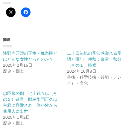
関連
浅野内匠頭の正室・瑤泉院と
二十四節気の季節感溢れる季
はどんな女性だったのか？
語と俳句 仲秋：白露・秋分
2025年2月16日
（その１）時候
歴史・郷土
2024年10月9日
芸術・科学技術・芸能（テレ
ビ）・文化
忠臣蔵の四十七士銘々伝（そ
の２）礒貝十郎左衛門正久は
主君に寵愛され、側小姓から
側用人に出世
2025年1月2日
歴史・郷土