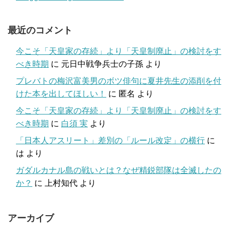
最近のコメント
今こそ「天皇家の存続」より「天皇制廃止」の検討をす
べき時期
に
元日中戦争兵士の子孫
より
プレバトの梅沢富美男のボツ俳句に夏井先生の添削を付
けた本を出してほしい！
に
匿名
より
今こそ「天皇家の存続」より「天皇制廃止」の検討をす
べき時期
に
白須 実
より
「日本人アスリート」差別の「ルール改定」の横行
に
は
より
ガダルカナル島の戦いとは？なぜ精鋭部隊は全滅したの
か？
に
上村知代
より
アーカイブ