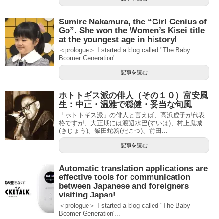
Sumire Nakamura, the “Girl Genius of
Go”. She won the Women’s Kisei title
at the youngest age in history!
＜prologue＞ I started a blog called "The Baby
Boomer Generation'...
記事を読む
ホトトギス派の俳人（その１０）富安風
生：中正・温雅で穏健・妥当な句風
「ホトトギス派」の俳人と言えば、高浜虚子が代表
格ですが、大正期には渡辺水巴(すいは)、村上鬼城
(きじょう)、飯田蛇笏(だこつ)、前田...
記事を読む
Automatic translation applications are
effective tools for communication
between Japanese and foreigners
visiting Japan!
＜prologue＞ I started a blog called "The Baby
Boomer Generation'...