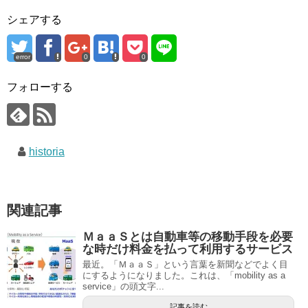
シェアする
error
0
0
フォローする
historia
関連記事
ＭａａＳとは自動車等の移動手段を必要
な時だけ料金を払って利用するサービス
最近。「ＭａａＳ」という言葉を新聞などでよく目
にするようになりました。これは、「mobility as a
service」の頭文字...
記事を読む