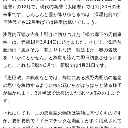
陰暦）の12月で、現代の新暦（太陽暦）では1月30日の出
来事です。しんしんと雪が降り積もるのは、温暖化前の江
戸時代でも12月半ばでは確率は低いでしょう。
浅野内匠頭が吉良上野介に切りつけた「松の廊下の刃傷事
件」は、元禄14年3月14日に起きました。そして、浅野内
匠頭は「風さそふ 花よりもなほ 我はまた 春の名残
を いかにとかせん」と辞世を詠んで即日切腹させられま
した。これも旧暦の3月で、新暦では4月21日です。
「忠臣蔵」の映画などでは、辞世にある浅野内匠頭の無念
の思いを象徴するように桜の花びらがはらはらと散る様子
が描かれます。3月半ばでは桜はまだ固いつぼみのままで
す。
それにしても、この忠臣蔵の物語は実話に基づくものです
が、要所要所で「ドラマチックな場面」が多く用意されて