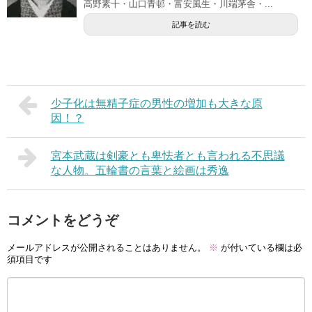
高野素十・山口青邨・富安風生・川端茅舎・...
記事を読む
少子化は無精子症の男性の増加も大きな原
因！？
宮本武蔵は剣豪とも卑怯者とも言われる不思議
な人物。五輪書の言葉と絵画は秀逸
コメントをどうぞ
メールアドレスが公開されることはありません。
※
が付いている欄は必
須項目です