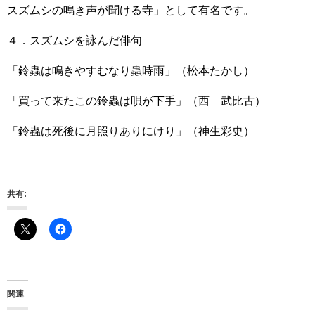
スズムシの鳴き声が聞ける寺」として有名です。
４．スズムシを詠んだ俳句
「鈴蟲は鳴きやすむなり蟲時雨」（松本たかし）
「買って来たこの鈴蟲は唄が下手」（西 武比古）
「鈴蟲は死後に月照りありにけり」（神生彩史）
共有:
関連