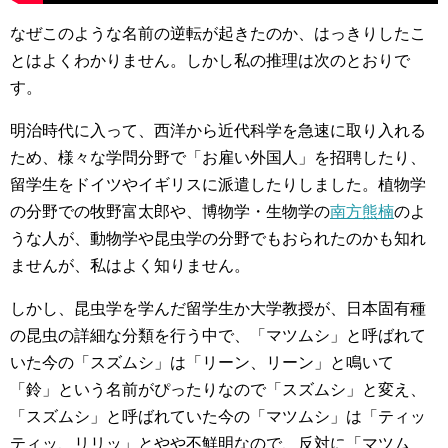
なぜこのような名前の逆転が起きたのか、はっきりしたこ
とはよくわかりません。しかし私の推理は次のとおりで
す。
明治時代に入って、西洋から近代科学を急速に取り入れる
ため、様々な学問分野で「お雇い外国人」を招聘したり、
留学生をドイツやイギリスに派遣したりしました。植物学
の分野での牧野富太郎や、博物学・生物学の
南方熊楠
のよ
うな人が、動物学や昆虫学の分野でもおられたのかも知れ
ませんが、私はよく知りません。
しかし、昆虫学を学んだ留学生か大学教授が、日本固有種
の昆虫の詳細な分類を行う中で、「マツムシ」と呼ばれて
いた今の「スズムシ」は「リーン、リーン」と鳴いて
「鈴」という名前がぴったりなので「スズムシ」と変え、
「スズムシ」と呼ばれていた今の「マツムシ」は「ティッ
ティッ、リリッ」とやや不鮮明なので、反対に「マツム