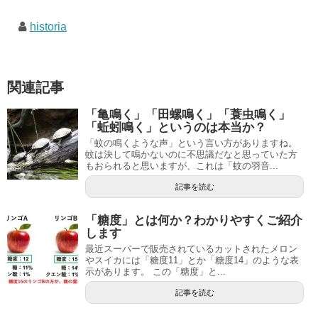
historia
関連記事
「亀鳴く」「田螺鳴く」「蓑虫鳴く」
「蚯蚓鳴く」というのは本当か？
「蚊の鳴くような声」という言い方がありますね。
蚊は決して鳴かないのに不思議だなと思っていた方
もおられると思いますが、これは「蚊の羽音...
記事を読む
「糖度」とは何か？わかりやすくご紹介
します
最近スーパーで販売されているカットされたメロン
やスイカには「糖度11」とか「糖度14」のような表
示があります。 この「糖度」と...
記事を読む