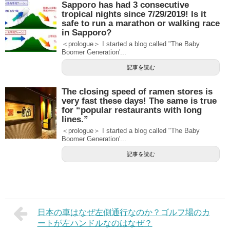
Sapporo has had 3 consecutive
tropical nights since 7/29/2019! Is it
safe to run a marathon or walking race
in Sapporo?
＜prologue＞ I started a blog called "The Baby
Boomer Generation'...
記事を読む
The closing speed of ramen stores is
very fast these days! The same is true
for “popular restaurants with long
lines.”
＜prologue＞ I started a blog called "The Baby
Boomer Generation'...
記事を読む
日本の車はなぜ左側通行なのか？ゴルフ場のカ
ートが左ハンドルなのはなぜ？