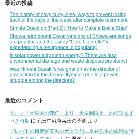
最近の投稿
The history of navy curry. Also, ways to prevent losing
track of the days of the week after complete retirement.
Simple Question (Part 2): “How to Make a Bottle Ship”
Showa retro boom! Cover versions of Showa-era songs
are popular, and the candy “Core Cigarette” is
experiencing a resurgence in popularity.
Is solar power truly clean energy? There are also
environmental damage and waste disposal problems!
Was Hiroshi Sasaki’s resignation as the director of
production for the Tokyo Olympics due to a power
struggle among the directors?
最近のコメント
今こそ「天皇家の存続」より「天皇制廃止」の検討をす
べき時期
に
元日中戦争兵士の子孫
より
プレバトの梅沢富美男のボツ俳句に夏井先生の添削を付
けた本を出してほしい！
に
匿名
より