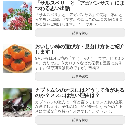
「サルスベリ」と「アガパンサス」にま
つわる思い出話
「サルスベリ」と「アガパンサス」の花は、私にと
って思い出深い花です。今回はこの二つの花にまつ
わる話をご紹介します。 １．サルス...
記事を読む
おいしい柿の選び方・見分け方をご紹介
します！
9月から11月は柿の「旬（しゅん）」です。ビタミン
Ｃ、カリウム、β-カロチンなどの栄養も豊富にあり
ます。保存期間は長めですが、熟成ス...
記事を読む
カブトムシのオスにはどうして角がある
のか？メスには無い理由は？
カブトムシの魅力は、何と言ってもオスのあの立派
な角でしょう。子供の頃、私が夢中になったのもま
さに立派な角を持ったオスでした。そういう...
記事を読む