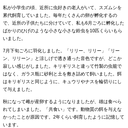
私が小学生の頃、近所に虫好きの老人がいて、スズムシを
累代飼育していました。毎年たくさんの卵が孵化するの
で、近所の子供たちに分けていて、私も6月ごろに孵化した
ばかりのひげのような小さな小さな鈴虫を10匹くらいもら
いました。
7月下旬ごろに羽化しました。「リリー、リリー」「リー
ン、リリーン」と涼しげで透き通った音色ですが、どこか
寂しい感じがしました。キリギリスと違って竹製の虫籠で
はなく、ガラス瓶に砂利と土を敷き詰めて飼いました。餌
はキリギリスと同じように、キュウリやナスを輪切りにし
て与えました。
秋になって雌が産卵するようになりましたが、雄は食べら
れてしまいました。「共食い」です。動物質の餌を与えな
かったことが原因です。2年くらい飼育したように記憶して
います。