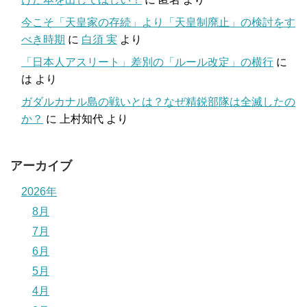
今こそ「天皇家の存続」より「天皇制廃止」の検討をす
べき時期
に
白須 実
より
「日本人アスリート」差別の「ルール改定」の横行
に
は
より
ガダルカナル島の戦いとは？なぜ精鋭部隊は全滅したの
か？
に
上村知代
より
アーカイブ
2026年
8月
7月
6月
5月
4月