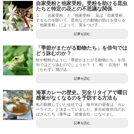
自家受粉と他家受粉。受粉を助ける昆虫
たちと特定の花との不思議な関係
１．「自家受粉」と「他家受粉」 花は「自家受粉」
するものを除いて、昆虫などの動物の助けを借りる
「他家受粉」によって、実をつけ子...
記事を読む
「季節がまたがる動物たち」を俳句では
どう詠むのか？
蛙や蜻蛉のように「季節がまたがる動物たち」を俳
句ではどう詠むのでしょうか？ １．蛙 ・古池や 蛙
（かわず）飛び込...
記事を読む
海軍カレーの歴史。完全リタイアで曜日
感覚がなくなるのを予防する方法も
私の勤務していた会社では、毎月末の昼食は「カレ
ーライス」と決まっていました。多分給食担当のお
ばさんたち（後年は「給食会社」になりまし...
記事を読む