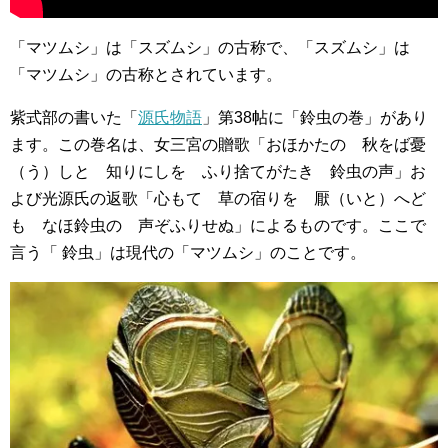
「マツムシ」は「スズムシ」の古称で、「スズムシ」は
「マツムシ」の古称とされています。
紫式部の書いた「
源氏物語
」第38帖に「鈴虫の巻」があり
ます。この巻名は、女三宮の贈歌「おほかたの 秋をば憂
（う）しと 知りにしを ふり捨てがたき 鈴虫の声」お
よび光源氏の返歌「心もて 草の宿りを 厭（いと）へど
も なほ鈴虫の 声ぞふりせぬ」によるものです。ここで
言う「 鈴虫」は現代の「マツムシ」のことです。