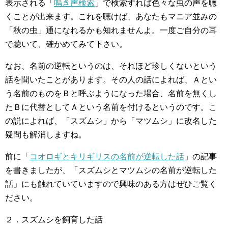
表示される「
鳴き声検索
」で検索すれば色々な虫の声を聴
くことが出来ます。これを聴けば、あなたもマニア並みの
「秋の虫」通になれるかも知れませんよ。一度ご自分の耳
で聴いて、確かめてみて下さい。
なお、名前の逆転というのは、それほど珍しくないという
話を聞いたことがあります。その人の話によれば、Ａとい
う名前のものをＢと呼ぶようになった場合、名前を無くし
たＢに代替としてＡという名前を付けるというのです。こ
の説によれば、「スズムシ」から「マツムシ」に改名した
疑問も解消しますね。
前に「
コオロギとキリギリスの名前が逆転した話
」の記事
を書きましたが、「スズムシとマツムシの名前が逆転した
話」にも触れていていますので興味のある方はぜひご覧く
ださい。
２．スズムシを飼育した話