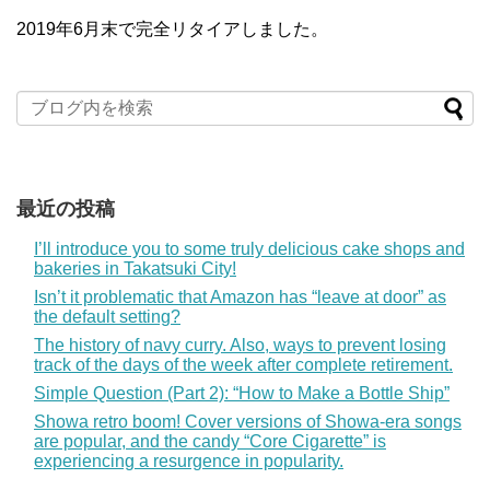
2019年6月末で完全リタイアしました。
最近の投稿
I’ll introduce you to some truly delicious cake shops and
bakeries in Takatsuki City!
Isn’t it problematic that Amazon has “leave at door” as
the default setting?
The history of navy curry. Also, ways to prevent losing
track of the days of the week after complete retirement.
Simple Question (Part 2): “How to Make a Bottle Ship”
Showa retro boom! Cover versions of Showa-era songs
are popular, and the candy “Core Cigarette” is
experiencing a resurgence in popularity.