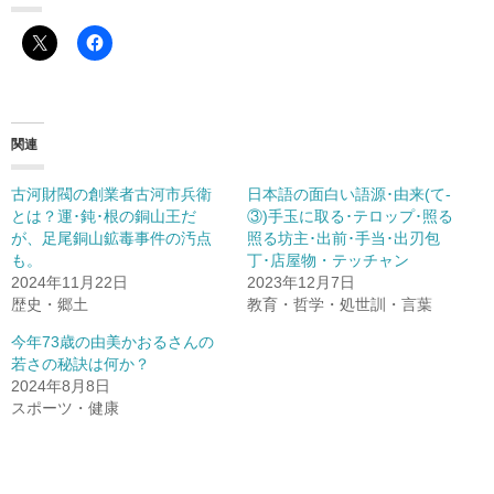
関連
古河財閥の創業者古河市兵衛
日本語の面白い語源･由来(て-
とは？運･鈍･根の銅山王だ
③)手玉に取る･テロップ･照る
が、足尾銅山鉱毒事件の汚点
照る坊主･出前･手当･出刃包
も。
丁･店屋物・テッチャン
2024年11月22日
2023年12月7日
歴史・郷土
教育・哲学・処世訓・言葉
今年73歳の由美かおるさんの
若さの秘訣は何か？
2024年8月8日
スポーツ・健康