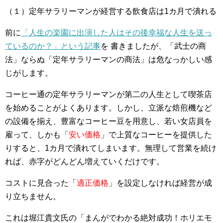
（１）定年サラリーマンが経営する飲食店は1カ月で潰れる
前に
「人生の楽園に出演した人はその後幸福な人生を送っ
ているのか？」という記事
を 書きましたが、「武士の商
法」ならぬ「定年サラリーマンの商法」は危なっかしい感
じがします。
コーヒー通の定年サラリーマンが第二の人生として喫茶店
を始めることがよくあります。しかし、立派な焙煎機など
の設備を揃え、豊富なコーヒー豆を用意し、若い女店員を
雇って、しかも「
安い価格
」で上質なコーヒーを提供した
りすると、1カ月で潰れてしまいます。無理して営業を続け
れば、赤字がどんどん増えていくだけです。
コストに見合った「
適正価格
」を設定しなければ経営が成
り立ちません。
これは堀江貴文氏の「まんがでわかる絶対成功！ホリエモ