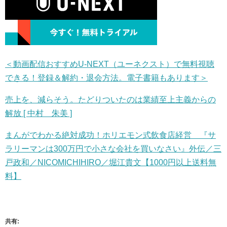
＜動画配信おすすめU-NEXT（ユーネクスト）で無料視聴
できる！登録＆解約・退会方法。電子書籍もあります＞
売上を、減らそう。たどりついたのは業績至上主義からの
解放 [ 中村 朱美 ]
まんがでわかる絶対成功！ホリエモン式飲食店経営 『サ
ラリーマンは300万円で小さな会社を買いなさい』外伝／三
戸政和／NICOMICHIHIRO／堀江貴文【1000円以上送料無
料】
共有: