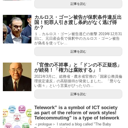
記事を読む
カルロス・ゴーン被告が保釈条件違反出
国！犯罪人引き渡し条約がなく逃げ得
か？
１．カルロス・ゴーン被告逃亡の衝撃 2019年12月31
日に、元日産会長で保釈中のカルロス・ゴーン被告
が偽名を使ってレ...
記事を読む
「官僚の不祥事」と「ドンの不正疑惑」
が続発！「権力は腐敗する」！
2021年3月に、総務省・農水省官僚の「国家公務員倫
理規定違反」の高額接待が発覚しました。 「懲りな
い面々」という言葉がぴったりの...
記事を読む
Telework” is a symbol of ICT society
as part of the reform of work styles!
Telecommuting” is a type of telework
＜prologue＞ I started a blog called "The Baby