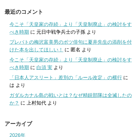
最近のコメント
今こそ「天皇家の存続」より「天皇制廃止」の検討をす
べき時期
に
元日中戦争兵士の子孫
より
プレバトの梅沢富美男のボツ俳句に夏井先生の添削を付
けた本を出してほしい！
に
匿名
より
今こそ「天皇家の存続」より「天皇制廃止」の検討をす
べき時期
に
白須 実
より
「日本人アスリート」差別の「ルール改定」の横行
に
は
より
ガダルカナル島の戦いとは？なぜ精鋭部隊は全滅したの
か？
に
上村知代
より
アーカイブ
2026年