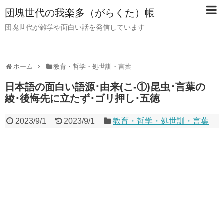
団塊世代の我楽多（がらくた）帳
団塊世代が雑学や面白い話を発信しています
ホーム
教育・哲学・処世訓・言葉
日本語の面白い語源･由来(こ-①)昆虫･言葉の
綾･後悔先に立たず･ゴリ押し･五徳
2023/9/1
2023/9/1
教育・哲学・処世訓・言葉