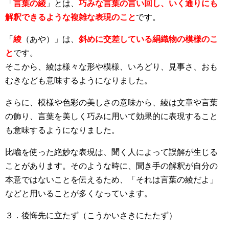
「
言葉の綾
」とは、
巧みな言葉の言い回し、いく通りにも
解釈できるような複雑な表現のこと
です。
「
綾
（あや）」は、
斜めに交差している絹織物の模様のこ
と
です。
そこから、綾は様々な形や模様、いろどり、見事さ、おも
むきなども意味するようになりました。
さらに、模様や色彩の美しさの意味から、綾は文章や言葉
の飾り、言葉を美しく巧みに用いて効果的に表現すること
も意味するようになりました。
比喩を使った絶妙な表現は、聞く人によって誤解が生じる
ことがあります。そのような時に、聞き手の解釈が自分の
本意ではないことを伝えるため、「それは言葉の綾だよ」
などと用いることが多くなっています。
３．後悔先に立たず（こうかいさきにたたず）