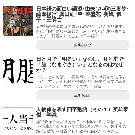
日本語の面白い語源･由来(さ-⑤)三度笠･
薩摩揚げ･真田紐･申･菜盛花･賽銭･骰
子・三隣亡
日本語の語源には面白いものがたくさんあります。
前に「国語辞典を読む楽しみ」という記事を書きま
したが、語源を知ることは日本語を...
記事を読む
日と月で「明るい」なのに、月と星で
「腥（なまぐさ）い」となるのはなぜ
か？
「月」といえば、「花鳥風月」という言葉があるよ
うに、古くから和歌や俳句など伝統的な韻文に詠ま
れるメインテーマの一つです。 太陽...
記事を読む
人物像を表す四字熟語（その１）英雄豪
傑・学識
漢字発祥の国だけあって、中国の「四字熟語」は、
人生訓にもなるような含蓄に富んでおり、数千年の
悠久の歴史を背景とした故事に由来するもの...