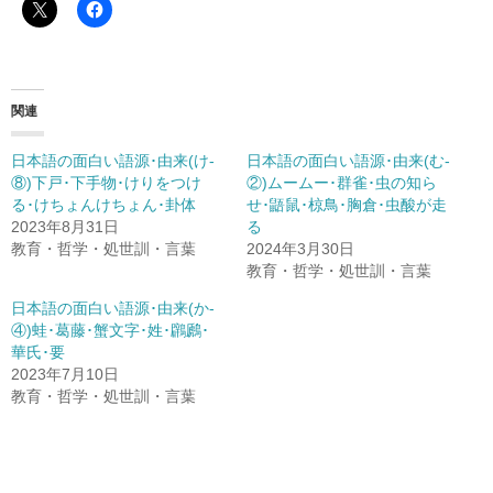
関連
日本語の面白い語源･由来(け-
日本語の面白い語源･由来(む-
⑧)下戸･下手物･けりをつけ
②)ムームー･群雀･虫の知ら
る･けちょんけちょん･卦体
せ･鼯鼠･椋鳥･胸倉･虫酸が走
2023年8月31日
る
教育・哲学・処世訓・言葉
2024年3月30日
教育・哲学・処世訓・言葉
日本語の面白い語源･由来(か-
④)蛙･葛藤･蟹文字･姓･鸊鷉･
華氏･要
2023年7月10日
教育・哲学・処世訓・言葉