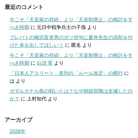
最近のコメント
今こそ「天皇家の存続」より「天皇制廃止」の検討をす
べき時期
に
元日中戦争兵士の子孫
より
プレバトの梅沢富美男のボツ俳句に夏井先生の添削を付
けた本を出してほしい！
に
匿名
より
今こそ「天皇家の存続」より「天皇制廃止」の検討をす
べき時期
に
白須 実
より
「日本人アスリート」差別の「ルール改定」の横行
に
は
より
ガダルカナル島の戦いとは？なぜ精鋭部隊は全滅したの
か？
に
上村知代
より
アーカイブ
2026年