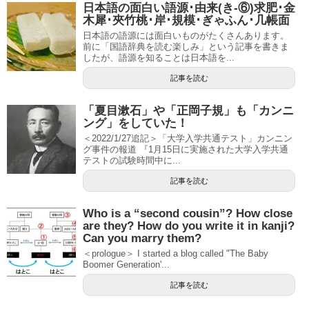
日本語の面白い語源･由来(き-⑥)求肥･金
木犀･夾竹桃･岸･規模･ぎゃふん･几帳面
日本語の語源には面白いものがたくさんあります。
前に「国語辞典を読む楽しみ」という記事を書きま
したが、語源を知ることは日本語を...
記事を読む
「夏目漱石」や「正岡子規」も「カンニ
ング」をしていた！
＜2022/1/27追記＞「大学入学共通テスト」カンニン
グ事件の報道 『1月15日に実施された大学入学共通
テストの試験時間中に...
記事を読む
Who is a “second cousin”? How close
are they? How do you write it in kanji?
Can you marry them?
＜prologue＞ I started a blog called "The Baby
Boomer Generation'...
記事を読む