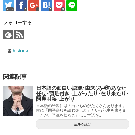
error
0
0
フォローする
historia
関連記事
日本語の面白い語源･由来(あ-⑥)あなた
任せ･顎足付き･上がったり･在り来たり･
阿鼻叫喚･上がり
日本語の語源には面白いものがたくさんあります。
前に「国語辞典を読む楽しみ」という記事を書きま
したが、語源を知ることは日本語を...
記事を読む