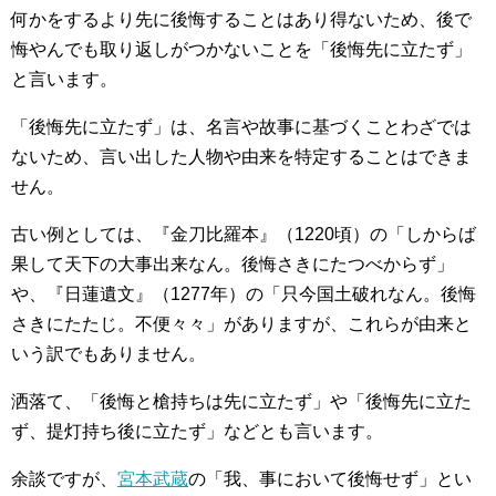
何かをするより先に後悔することはあり得ないため、後で
悔やんでも取り返しがつかないことを「後悔先に立たず」
と言います。
「後悔先に立たず」は、名言や故事に基づくことわざでは
ないため、言い出した人物や由来を特定することはできま
せん。
古い例としては、『金刀比羅本』（1220頃）の「しからば
果して天下の大事出来なん。後悔さきにたつべからず」
や、『日蓮遺文』（1277年）の「只今国土破れなん。後悔
さきにたたじ。不便々々」がありますが、これらが由来と
いう訳でもありません。
洒落て、「後悔と槍持ちは先に立たず」や「後悔先に立た
ず、提灯持ち後に立たず」などとも言います。
余談ですが、
宮本武蔵
の「我、事において後悔せず」とい