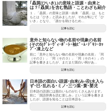
｢贔屓(ひいき)｣の意味と語源・由来と
は？｢贔屓｣を含む熟語・ことわざも紹介
１．「贔屓」の意味と語源・由来 「贔屓」は、もと
もとは「ひき」と読みましたが、それが転じて「ひ
いき」となり、「誰かを助けるため...
記事を読む
意外と知らない物の名前や現象の名前
(その5)ｸﾞﾚｰｳﾞｨｰﾎﾞｰﾄ･袖ﾋﾞｰﾑ･ﾃﾞｷｼｰｶｯ
ﾌﾟ･凍上など
前に「意外と知らない物の名前や現象の名前」「同
（その２）」「同（その３）」「同（その４）」の
記事を書きましたが、まだまだ面白い例があ...
記事を読む
日本語の面白い語源･由来(み-④)水入ら
ず･巳･乱れる･ミノ･三つ葉･蓑･嬰児
日本語の語源には面白いものがたくさんあります。
前に「国語辞典を読む楽しみ」という記事を書きま
したが、語源を知ることは日本語を...
記事を読む