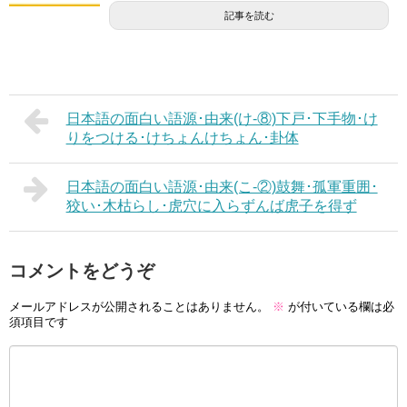
記事を読む
日本語の面白い語源･由来(け-⑧)下戸･下手物･け
りをつける･けちょんけちょん･卦体
日本語の面白い語源･由来(こ-②)鼓舞･孤軍重囲･
狡い･木枯らし･虎穴に入らずんば虎子を得ず
コメントをどうぞ
メールアドレスが公開されることはありません。
※
が付いている欄は必
須項目です