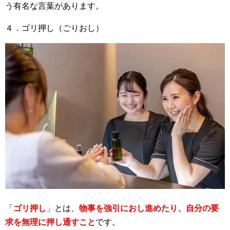
う有名な言葉があります。
４．ゴリ押し（ごりおし）
「
ゴリ押し
」とは、
物事を強引におし進めたり、自分の要
求を無理に押し通すこと
です。