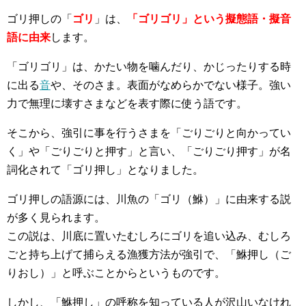
ゴリ押しの「
ゴリ
」は、
「ゴリゴリ」という擬態語・擬音
語に由来
します。
「ゴリゴリ」は、かたい物を噛んだり、かじったりする時
に出る
音
や、そのさま。表面がなめらかでない様子。強い
力で無理に壊すさまなどを表す際に使う語です。
そこから、強引に事を行うさまを「ごりごりと向かってい
く」や「ごりごりと押す」と言い、「ごりごり押す」が名
詞化されて「ゴリ押し」となりました。
ゴリ押しの語源には、川魚の「ゴリ（鮴）」に由来する説
が多く見られます。
この説は、川底に置いたむしろにゴリを追い込み、むしろ
ごと持ち上げて捕らえる漁獲方法が強引で、「鮴押し（ご
りおし）」と呼ぶことからというものです。
しかし、「鮴押し」の呼称を知っている人が沢山いなけれ