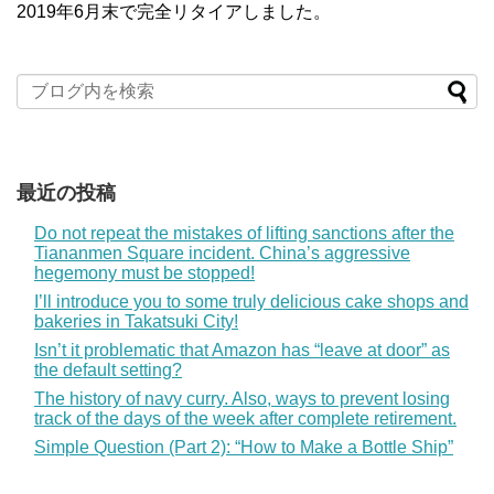
2019年6月末で完全リタイアしました。
最近の投稿
Do not repeat the mistakes of lifting sanctions after the
Tiananmen Square incident. China’s aggressive
hegemony must be stopped!
I’ll introduce you to some truly delicious cake shops and
bakeries in Takatsuki City!
Isn’t it problematic that Amazon has “leave at door” as
the default setting?
The history of navy curry. Also, ways to prevent losing
track of the days of the week after complete retirement.
Simple Question (Part 2): “How to Make a Bottle Ship”