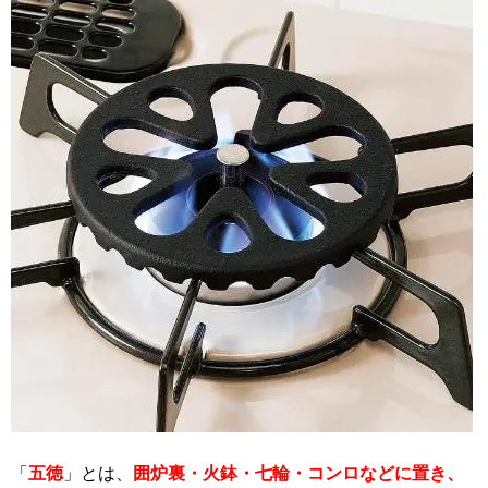
「
五徳
」とは、
囲炉裏・火鉢・七輪・コンロなどに置き、