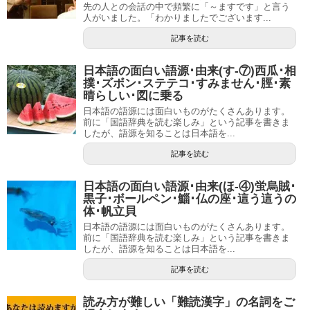
先の人との会話の中で頻繁に「～ますです」と言う
人がいました。「わかりましたでございます...
記事を読む
日本語の面白い語源･由来(す-⑦)西瓜･相
撲･ズボン･ステテコ･すみません･脛･素
晴らしい･図に乗る
日本語の語源には面白いものがたくさんあります。
前に「国語辞典を読む楽しみ」という記事を書きま
したが、語源を知ることは日本語を...
記事を読む
日本語の面白い語源･由来(ほ-④)蛍烏賊･
黒子･ボールペン･鯔･仏の座･這う這うの
体･帆立貝
日本語の語源には面白いものがたくさんあります。
前に「国語辞典を読む楽しみ」という記事を書きま
したが、語源を知ることは日本語を...
記事を読む
読み方が難しい「難読漢字」の名詞をご