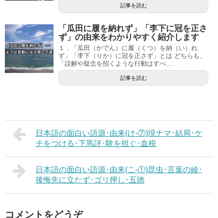
記事を読む
「瓜田に履を納れず」「李下に冠を正さ
ず」の由来をわかりやすく紹介します
１．「瓜田（かでん）に履（くつ）を納（い）れ
ず」「李下（りか）に冠を正さず」とは どちらも、
「誤解や疑念を招くような行動はすべ...
記事を読む
日本語の面白い語源･由来(け-⑦)現ナマ･結局･ケ
チをつける･下馬評･験を担ぐ･血税
日本語の面白い語源･由来(こ-①)昆虫･言葉の綾･
後悔先に立たず･ゴリ押し･五徳
コメントをどうぞ