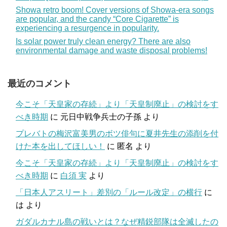
Showa retro boom! Cover versions of Showa-era songs
are popular, and the candy “Core Cigarette” is
experiencing a resurgence in popularity.
Is solar power truly clean energy? There are also
environmental damage and waste disposal problems!
最近のコメント
今こそ「天皇家の存続」より「天皇制廃止」の検討をす
べき時期
に
元日中戦争兵士の子孫
より
プレバトの梅沢富美男のボツ俳句に夏井先生の添削を付
けた本を出してほしい！
に
匿名
より
今こそ「天皇家の存続」より「天皇制廃止」の検討をす
べき時期
に
白須 実
より
「日本人アスリート」差別の「ルール改定」の横行
に
は
より
ガダルカナル島の戦いとは？なぜ精鋭部隊は全滅したの