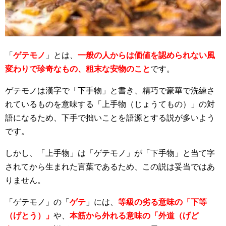
「
ゲテモノ
」とは、
一般の人からは価値を認められない風
変わりで珍奇なもの、粗末な安物のこと
です。
ゲテモノは漢字で「下手物」と書き、精巧で豪華で洗練さ
れているものを意味する「上手物（じょうてもの）」の対
語になるため、下手で拙いことを語源とする説が多いよう
です。
しかし、「上手物」は「ゲテモノ」が「下手物」と当て字
されてから生まれた言葉であるため、この説は妥当ではあ
りません。
「ゲテモノ」の「
ゲテ
」には、
等級の劣る意味の「下等
（げとう）」
や、
本筋から外れる意味の「外道（げど