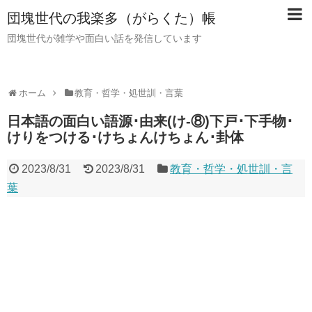
団塊世代の我楽多（がらくた）帳
団塊世代が雑学や面白い話を発信しています
ホーム
教育・哲学・処世訓・言葉
日本語の面白い語源･由来(け-⑧)下戸･下手物･
けりをつける･けちょんけちょん･卦体
2023/8/31
2023/8/31
教育・哲学・処世訓・言
葉