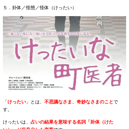
５．卦体／怪態／怪体（けったい）
「
けったい
」とは、
不思議なさま、奇妙なさまのこと
で
す。
けったいは、
占いの結果を意味する名詞「卦体（けた