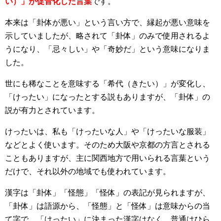
い）」が促音化した言葉
です。
本来は「卦体が悪い」という言い方で、縁起が悪い意味を
示していましたが、略されて「卦体」のみで使用されるよ
うになり、「忌々しい」や「奇妙だ」という意味になりま
した。
世にも稀なことを意味する「希代（きたい）」が変化し、
「けったい」になったとする説もありますが、「卦体」の
説が有力とされています。
けったいは、私も「けったいな人」や「けったいな服装」
などとよく使います。そのため大阪や京都の方言とされる
こともありますが、主に関西地方で用いられる言葉という
だけで、それ以外の地域でも使われています。
漢字は「卦体」「怪態」「怪体」の表記が見られますが、
「卦体」は語源から、「怪態」と「怪体」は意味からの当
て字で、「けったい」に決まった漢字はなく、普通はひら