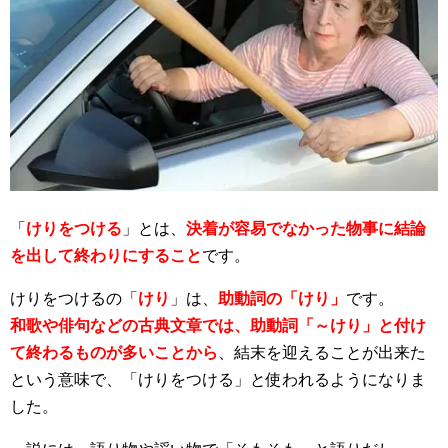
「
けりをつける
」とは、
決着が容易でなかった物事に結論
を出して終わりにすること
です。
けりをつけるの「
けり
」は、
助動詞の「けり」
です。
和歌や俳句などの古典文章では、助動詞「～けり」と付け
て終わるものが多いことから
、結末を迎えることが出来た
という意味で、「けりをつける」と使われるようになりま
した。