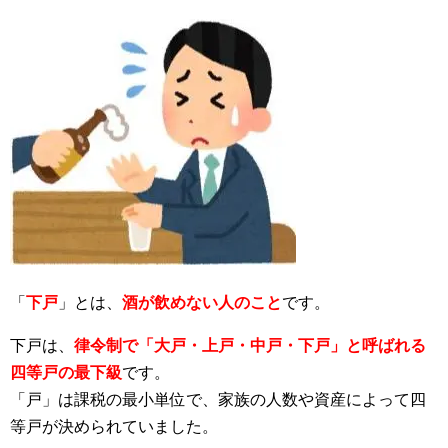
「
下戸
」とは、
酒が飲めない人のこと
です。
下戸は、
律令制で「大戸・上戸・中戸・下戸」と呼ばれる
四等戸の最下級
です。
「戸」は課税の最小単位で、家族の人数や資産によって四
等戸が決められていました。