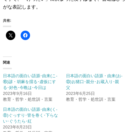
がな表記します。
共有:
関連
日本語の面白い語源･由来(こ-
日本語の面白い語源・由来(お-
⑯)諺・胡麻を擂る･虚仮にす
⑬)お猪口･親分･お蔵入り･親
る･好色･今晩は･今日は
父
2023年9月16日
2023年6月25日
教育・哲学・処世訓・言葉
教育・哲学・処世訓・言葉
日本語の面白い語源･由来(く-
⑧)ぐっすり･管を巻く･下らな
い･ぐうたら･紅
2023年8月23日