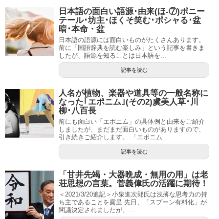
日本語の面白い語源･由来(ほ-⑦)ポニー
テール･坊主･ほくそ笑む･ポシャる･盆
暗･本命・盆
日本語の語源には面白いものがたくさんあります。
前に「国語辞典を読む楽しみ」という記事を書きま
したが、語源を知ることは日本語を...
記事を読む
人名が植物、楽器や道具等の一般名称に
なった｢エポニム｣(その2)虞美人草･川
柳･八百長
前にも面白い「エポニム」の具体例と由来をご紹介
しましたが、まだまだ面白いものがありますので、
引き続きご紹介します。 「エポニム...
記事を読む
「甘井先竭・大器晩成・無用の用」は老
荘思想の言葉。菅義偉氏の活躍に期待！
＜2021/3/20追記＞小泉進次郎氏は浅薄な思考力の持
ち主であることを露呈 先日、「スプーン有料化」が
閣議決定されましたが、...