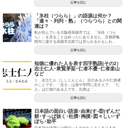
記事を読む
「氷柱（つらら）」の語源は何か？
「連々・列列・熟」（つらつら）との関
連は？
私が住んでいる大阪府高槻市では、「氷柱（つら
ら）」を見ることはめったにありません。京都府亀
岡市に接する高槻市北部では見られるかもしれ...
記事を読む
知徳に優れた人を表す四字熟語(その2）
志士仁人･衆賢茅茹･仁者不憂･仁者楽山
など
１．志士仁人（ししじんじん） 志のある人や仁徳者
のことです。「志士」は道や学問に志す人で、「仁
人」は仁徳のある人です。出典は「...
記事を読む
日本語の面白い語源･由来(す-⑧)ずんだ
餅･すっぱ抜く･杜撰･掏摸･図々しい･ず
ぼら･助平
日本語の語源には面白いものがたくさんあります。