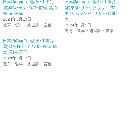
日本語の面白い語源･由来(ま-
日本語の面白い語源･由来(り-
②)真似･全く･丸で･前頭･真魚
③)栗鼠･リュックサック･立
鰹･前･麻雀
派･リムジン･リヤカー･領袖･
2024年3月13日
力士
教育・哲学・処世訓・言葉
2024年5月4日
教育・哲学・処世訓・言葉
日本語の面白い語源･由来(ま-
⑥)満を持す･学ぶ･斑･饅頭･舞
茸･幕内･幕下
2024年3月17日
教育・哲学・処世訓・言葉