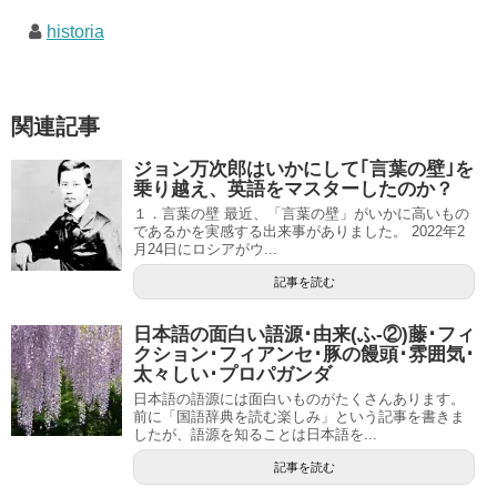
historia
関連記事
ジョン万次郎はいかにして｢言葉の壁｣を
乗り越え、英語をマスターしたのか？
１．言葉の壁 最近、「言葉の壁」がいかに高いもの
であるかを実感する出来事がありました。 2022年2
月24日にロシアがウ...
記事を読む
日本語の面白い語源･由来(ふ-②)藤･フィ
クション･フィアンセ･豚の饅頭･雰囲気･
太々しい･プロパガンダ
日本語の語源には面白いものがたくさんあります。
前に「国語辞典を読む楽しみ」という記事を書きま
したが、語源を知ることは日本語を...
記事を読む