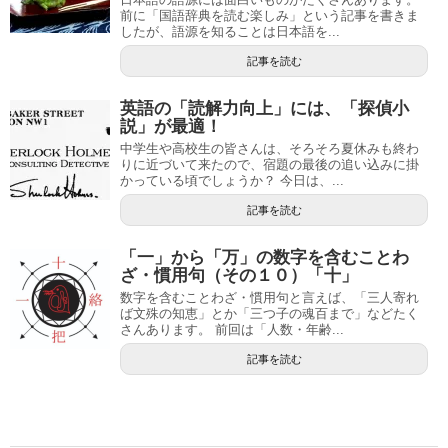
前に「国語辞典を読む楽しみ」という記事を書きま
したが、語源を知ることは日本語を...
記事を読む
英語の「読解力向上」には、「探偵小
説」が最適！
中学生や高校生の皆さんは、そろそろ夏休みも終わ
りに近づいて来たので、宿題の最後の追い込みに掛
かっている頃でしょうか？ 今日は、...
記事を読む
「一」から「万」の数字を含むことわ
ざ・慣用句（その１０）「十」
数字を含むことわざ・慣用句と言えば、「三人寄れ
ば文殊の知恵」とか「三つ子の魂百まで」などたく
さんあります。 前回は「人数・年齢...
記事を読む