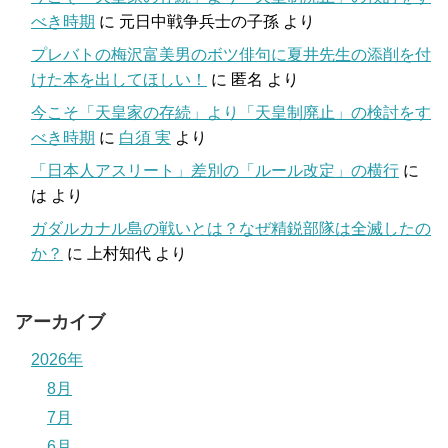
べき時期
に
元日中戦争兵士の子孫
より
プレバトの梅沢富美男のボツ俳句に夏井先生の添削を付
けた本を出してほしい！
に
匿名
より
今こそ「天皇家の存続」より「天皇制廃止」の検討をす
べき時期
に
白須 実
より
「日本人アスリート」差別の「ルール改定」の横行
に
は
より
ガダルカナル島の戦いとは？なぜ精鋭部隊は全滅したの
か？
に
上村知代
より
アーカイブ
2026年
8月
7月
6月