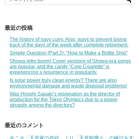
最近の投稿
The history of navy curry. Also, ways to prevent losing
track of the days of the week after complete retirement.
Simple Question (Part 2): “How to Make a Bottle Ship”
Showa retro boom! Cover versions of Showa-era songs
are popular, and the candy “Core Cigarette” is
experiencing a resurgence in popularity.
Is solar power truly clean energy? There are also
environmental damage and waste disposal problems!
Was Hiroshi Sasaki’s resignation as the director of
production for the Tokyo Olympics due to a power
struggle among the directors?
最近のコメント
今こそ「天皇家の存続」より「天皇制廃止」の検討をす