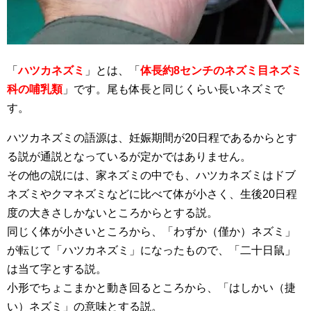
「
ハツカネズミ
」とは、「
体長約8センチのネズミ目ネズミ
科の哺乳類
」です。尾も体長と同じくらい長いネズミで
す。
ハツカネズミの語源は、妊娠期間が20日程であるからとす
る説が通説となっているが定かではありません。
その他の説には、家ネズミの中でも、ハツカネズミはドブ
ネズミやクマネズミなどに比べて体が小さく、生後20日程
度の大きさしかないところからとする説。
同じく体が小さいところから、「わずか（僅か）ネズミ」
が転じて「ハツカネズミ」になったもので、「二十日鼠」
は当て字とする説。
小形でちょこまかと動き回るところから、「はしかい（捷
い）ネズミ」の意味とする説。