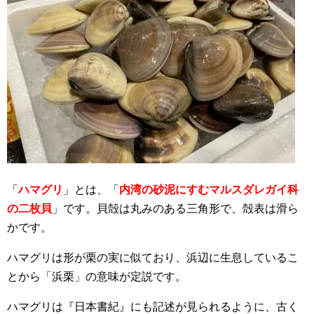
「
ハマグリ
」とは、「
内湾の砂泥にすむマルスダレガイ科
の二枚貝
」です。貝殻は丸みのある三角形で、殻表は滑ら
かです。
ハマグリは形が栗の実に似ており、浜辺に生息しているこ
とから「浜栗」の意味が定説です。
ハマグリは『日本書紀』にも記述が見られるように、古く