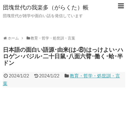
団塊世代の我楽多（がらくた）帳
団塊世代が雑学や面白い話を発信しています
ホーム
教育・哲学・処世訓・言葉
日本語の面白い語源･由来(は-⑧)はっけよい･ハ
ロゲン･バジル･二十日鼠･八面六臂･働く･蛤･半
ドン
2024/1/22
2024/1/22
教育・哲学・処世訓・言
葉