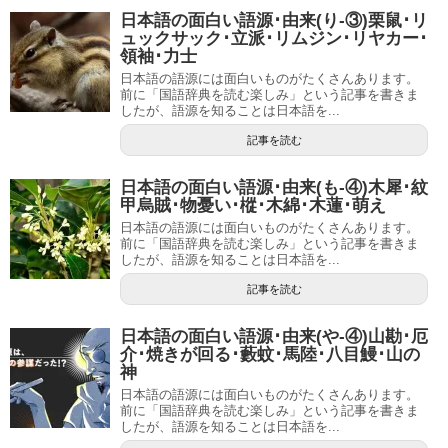
日本語の面白い語源･由来(り-③)栗鼠･リ
ュックサック･立派･リムジン･リヤカー･
領袖･力士
日本語の語源には面白いものがたくさんあります。
前に「国語辞典を読む楽しみ」という記事を書きま
したが、語源を知ることは日本語を...
記事を読む
日本語の面白い語源･由来(も-④)木犀･紋
甲烏賊･物憂い･樅･木綿･木蓮･萌え
日本語の語源には面白いものがたくさんあります。
前に「国語辞典を読む楽しみ」という記事を書きま
したが、語源を知ることは日本語を...
記事を読む
日本語の面白い語源･由来(や-④)山勘･厄
介･焼きが回る･藪蚊･馬陸･八目鰻･山の
神
日本語の語源には面白いものがたくさんあります。
前に「国語辞典を読む楽しみ」という記事を書きま
したが、語源を知ることは日本語を...