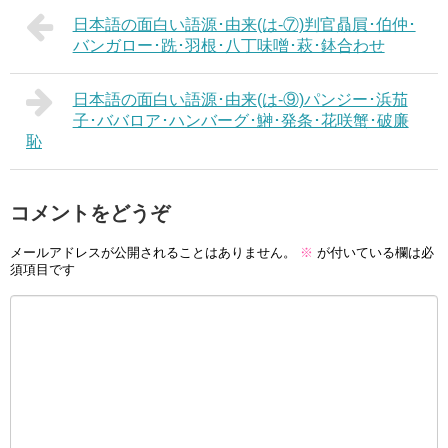
日本語の面白い語源･由来(は-⑦)判官贔屓･伯仲･
バンガロー･跣･羽根･八丁味噌･萩･鉢合わせ
日本語の面白い語源･由来(は-⑨)パンジー･浜茄
子･ババロア･ハンバーグ･鰰･発条･花咲蟹･破廉
恥
コメントをどうぞ
メールアドレスが公開されることはありません。
※
が付いている欄は必
須項目です