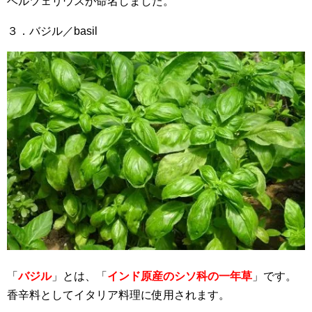
ベルツェリウスが命名しました。
３．バジル／basil
「
バジル
」とは、「
インド原産のシソ科の一年草
」です。
香辛料としてイタリア料理に使用されます。