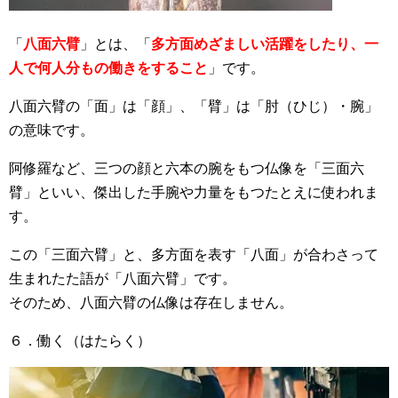
「
八面六臂
」とは、「
多方面めざましい活躍をしたり、一
人で何人分もの働きをすること
」です。
八面六臂の「面」は「顔」、「臂」は「肘（ひじ）・腕」
の意味です。
阿修羅など、三つの顔と六本の腕をもつ仏像を「三面六
臂」といい、傑出した手腕や力量をもつたとえに使われま
す。
この「三面六臂」と、多方面を表す「八面」が合わさって
生まれたた語が「八面六臂」です。
そのため、八面六臂の仏像は存在しません。
６．働く（はたらく）