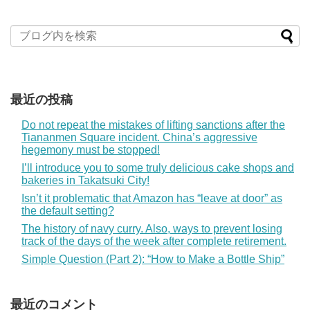
最近の投稿
Do not repeat the mistakes of lifting sanctions after the
Tiananmen Square incident. China’s aggressive
hegemony must be stopped!
I’ll introduce you to some truly delicious cake shops and
bakeries in Takatsuki City!
Isn’t it problematic that Amazon has “leave at door” as
the default setting?
The history of navy curry. Also, ways to prevent losing
track of the days of the week after complete retirement.
Simple Question (Part 2): “How to Make a Bottle Ship”
最近のコメント