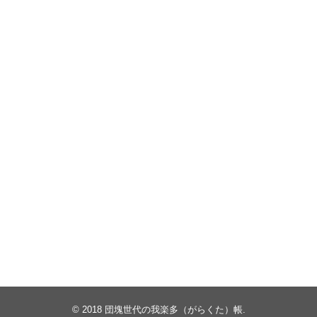
© 2018
団塊世代の我楽多（がらくた）帳
.