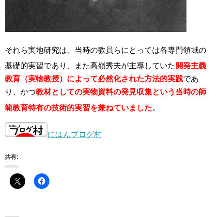
それら実地研究は、当時の教員らにとっては各専門領域の
基礎的実習であり
、また高嶺秀夫が主導していた
開発主義
教育（実物教授）によって必然化された方法的実践
であ
り、かつ
教材としての実物資料の発見収集という当時の師
範教育特有の技術的実習
を兼ねていました
。
にほんブログ村
共有: