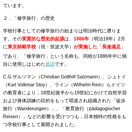
ています。
２．「修学旅行」の歴史
学校行事としての修学旅行の始まりは明治時代に遡りま
す。その
実質的な歴史的起源
は、
1886年
（明治19年）2月
に
東京師範学校
（現・筑波大学）
が実施した
「
長途遠足
」
であり、「修学旅行」という名称
も、同校が1886年中に独
自に使用しはじめた
造語
です。
C.G.ザルツマン（Christian Gotthilf Salzmann）、シュトイ
（Karl Volkmar Stoy）、ライン（Wilhelm Rein）らドイツ
の教育者により，18世紀後半から19世紀にかけて自然学習
および身体訓練の目的をもって唱道され組織された「徒歩
旅行（Wanderungen）」、「教育旅行（pädagogischer
Reisen）」などの影響を受けつつも，日本独特の性格をも
つ学校行事として展開されました。