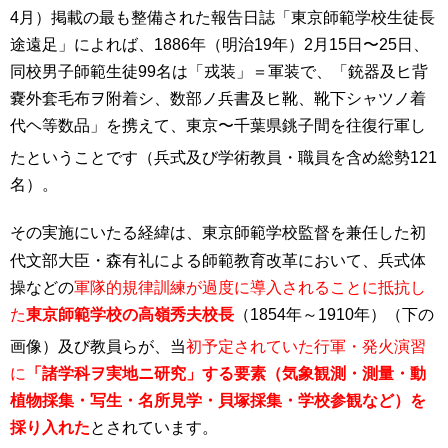
4月）掲載の最も整備された報告日誌「東京師範学校生徒長
途遠足」によれば、1886年（明治19年）2月15日〜25日、
同校男子師範生徒99名は「戎装」＝軍装で、「銃器及ヒ背
嚢外套毛布ヲ附着シ、数部ノ兵書及ヒ靴、靴下シャツノ着
代ヘ等数品」を携えて、東京〜千葉県銚子間を往復行軍し
たということです（兵式及び学術教員
・職員を含め総勢121
名）。
その実施にいたる経緯は
、東京師範学校監督を兼任した初
代文部大臣・森有礼による師範教育改革において、兵式体
操などの
軍隊的規律訓練が過度に導入されることに抵抗し
た
東京師範学校の
高嶺秀夫校長
（1854年～1910年）（下の
画像）及び教員らが、当
初予定されていた行軍・発火演習
に
「諸学科ヲ実地ニ研究」する要素（気象観測・測量・動
植物採集・写生・名所見学・貝塚採集・学校参観など）を
採り入れた
とされています。