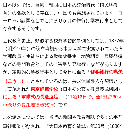
日本以外では、台湾、韓国に日本の統治時代（植民地教
育）の名残として存在し、中国でも実施されています。ヨ
ーロッパ諸国などでも泊まりがけの旅行は学校行事として
存在するそうです。
近代教育史上、類似する校外学習的事例としては、1877年
（明治10年）の設立当初から東京大学で実施されていた各
学部教員・生徒らによる動植物採集・地質調査・貝塚発掘
などの専門教育としての「実地研究旅行」などがあります
が、定期的な学校行事として今日に至る「
修学旅行の嚆矢
（こうし）
」
とされているのは、兵式体操導入
を契機とし
て実施された
東京師範学校
（日本初の官立教員養成機関）
による
「
軍隊式の長途遠足
」（
11泊12日で、全行程260ｋ
ｍ余りの長距離徒歩旅行
）です。
この遠足については、当時の新聞や教育雑誌で多くの事前
事後報道がなされ
、『大日本教育会雑誌』第30号（1886年