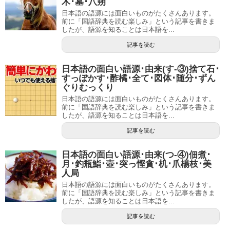
木･墓･八朔
日本語の語源には面白いものがたくさんあります。
前に「国語辞典を読む楽しみ」という記事を書きま
したが、語源を知ることは日本語を...
記事を読む
日本語の面白い語源･由来(す-③)捨て石･
すっぽかす･酢橘･全て･図体･随分･ずん
ぐりむっくり
日本語の語源には面白いものがたくさんあります。
前に「国語辞典を読む楽しみ」という記事を書きま
したが、語源を知ることは日本語を...
記事を読む
日本語の面白い語源･由来(つ-④)佃煮･
月･釣瓶鮨･壺･突っ慳貪･机･爪楊枝･美
人局
日本語の語源には面白いものがたくさんあります。
前に「国語辞典を読む楽しみ」という記事を書きま
したが、語源を知ることは日本語を...
記事を読む