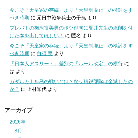
今こそ「天皇家の存続」より「天皇制廃止」の検討をす
べき時期
に
元日中戦争兵士の子孫
より
プレバトの梅沢富美男のボツ俳句に夏井先生の添削を付
けた本を出してほしい！
に
匿名
より
今こそ「天皇家の存続」より「天皇制廃止」の検討をす
べき時期
に
白須 実
より
「日本人アスリート」差別の「ルール改定」の横行
に
は
より
ガダルカナル島の戦いとは？なぜ精鋭部隊は全滅したの
か？
に
上村知代
より
アーカイブ
2026年
8月