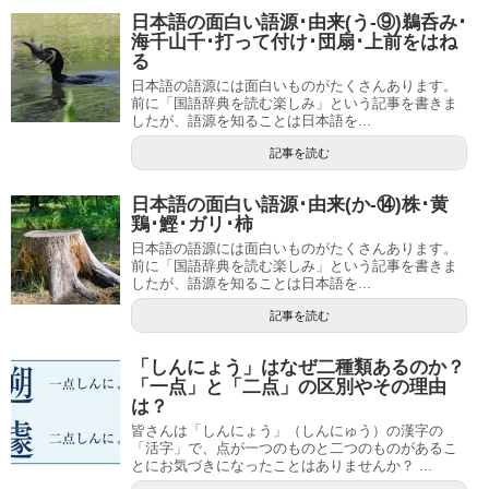
日本語の面白い語源･由来(う-⑨)鵜呑み･
海千山千･打って付け･団扇･上前をはね
る
日本語の語源には面白いものがたくさんあります。
前に「国語辞典を読む楽しみ」という記事を書きま
したが、語源を知ることは日本語を...
記事を読む
日本語の面白い語源･由来(か-⑭)株･黄
鶏･鰹･ガリ･柿
日本語の語源には面白いものがたくさんあります。
前に「国語辞典を読む楽しみ」という記事を書きま
したが、語源を知ることは日本語を...
記事を読む
「しんにょう」はなぜ二種類あるのか？
「一点」と「二点」の区別やその理由
は？
皆さんは「しんにょう」（しんにゅう）の漢字の
「活字」で、点が一つのものと二つのものがあるこ
とにお気づきになったことはありませんか？ ...