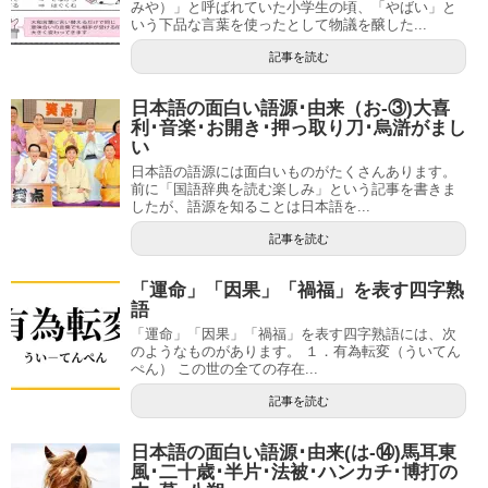
みや）」と呼ばれていた小学生の頃、「やばい」と
いう下品な言葉を使ったとして物議を醸した...
記事を読む
日本語の面白い語源･由来（お-③)大喜
利･音楽･お開き･押っ取り刀･烏滸がまし
い
日本語の語源には面白いものがたくさんあります。
前に「国語辞典を読む楽しみ」という記事を書きま
したが、語源を知ることは日本語を...
記事を読む
「運命」「因果」「禍福」を表す四字熟
語
「運命」「因果」「禍福」を表す四字熟語には、次
のようなものがあります。 １．有為転変（ういてん
ぺん） この世の全ての存在...
記事を読む
日本語の面白い語源･由来(は-⑭)馬耳東
風･二十歳･半片･法被･ハンカチ･博打の