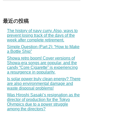
最近の投稿
The history of navy curry. Also, ways to
prevent losing track of the days of the
week after complete retirement.
Simple Question (Part 2): “How to Make
a Bottle Ship”
Showa retro boom! Cover versions of
Showa-era songs are popular, and the
candy “Core Cigarette” is experiencing
a resurgence in popularity.
Is solar power truly clean energy? There
are also environmental damage and
waste disposal problems!
Was Hiroshi Sasaki’s resignation as the
director of production for the Tokyo
Olympics due to a power struggle
among the directors?