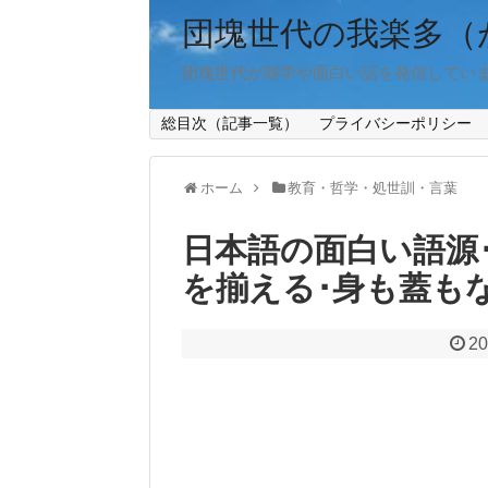
団塊世代の我楽多（
団塊世代が雑学や面白い話を発信してい
総目次（記事一覧）
プライバシーポリシー
ホーム
教育・哲学・処世訓・言葉
日本語の面白い語源･由
を揃える･身も蓋もな
20