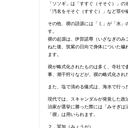
「ソソギ」は「すすぐ（そそぐ）」の
「汚名をそそぐ（すすぐ）」など罪や
その他、禊の語源には「ミ」が「水」
す。
禊の起源は、伊弉諾尊（いざなぎのみ
ねた後、筑紫の日向で身体についた穢
ます。
禊が略式化されたものは多く、寺社で
事、潮干狩りなどが、禊の略式化され
また、塩で清める儀式は、海水で行っ
現代では、スキャンダルが発覚した政
治家が選挙に勝った際には「みそぎは
「禊」は用いられます。
２．冥加（みょうが）