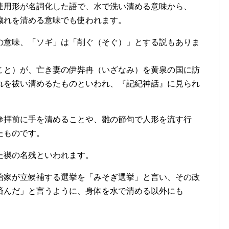
連用形が名詞化した語で、水で洗い清める意味から、
穢れを清める意味でも使われます。
の意味、「ソギ」は「削ぐ（そぐ）」とする説もありま
こと）が、亡き妻の伊弉冉（いざなみ）を黄泉の国に訪
れを祓い清めるたものといわれ、『記紀神話』に見られ
参拝前に手を清めることや、雛の節句で人形を流す行
たものです。
た禊の名残といわれます。
治家が立候補する選挙を「みそぎ選挙」と言い、その政
済んだ」と言うように、身体を水で清める以外にも