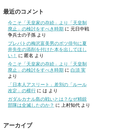
最近のコメント
今こそ「天皇家の存続」より「天皇制
廃止」の検討をすべき時期
に
元日中戦
争兵士の子孫
より
プレバトの梅沢富美男のボツ俳句に夏
井先生の添削を付けた本を出してほし
い！
に
匿名
より
今こそ「天皇家の存続」より「天皇制
廃止」の検討をすべき時期
に
白須 実
より
「日本人アスリート」差別の「ルール
改定」の横行
に
は
より
ガダルカナル島の戦いとは？なぜ精鋭
部隊は全滅したのか？
に
上村知代
より
アーカイブ