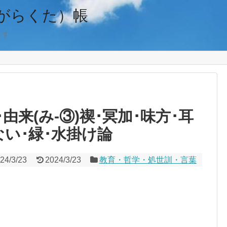
がらくた）帳
ます
来(み-③)禊･冥加･味方･耳
い･緑･水掛け論
24/3/23
2024/3/23
教育・哲学・処世訓・言葉