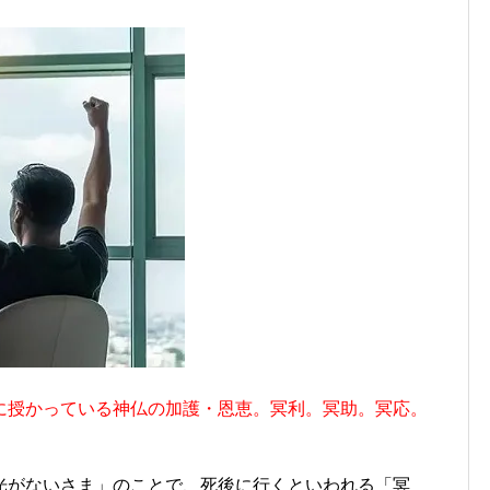
に授かっている神仏の加護・恩恵。冥利。冥助。冥応。
。
光がないさま」のことで、死後に行くといわれる「冥