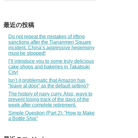
最近の投稿
Do not repeat the mistakes of lifting
sanctions after the Tiananmen Square
incident. China’s aggressive hegemony
must be stopped!
I’ll introduce you to some truly delicious
cake shops and bakeries in Takatsuki
City!
Isn’t it problematic that Amazon has
“leave at door” as the default setting?
The history of navy curry. Also, ways to
prevent losing track of the days of the
week after complete retirement.
Simple Question (Part 2): “How to Make
a Bottle Ship”