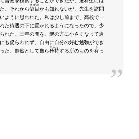
て書物を検索することができたが、選科生には
ひがめ
た。それから
僻目
かも知れないが、先生を訪問
いように思われた。私は少し前まで、高校で一
れた待遇の下に置かれるようになったので、少
られた。三年の間を、隅の方に小さくなって過
にも促らわれず、自由に自分の好む勉強ができ
きんじ
も
った。超然として自ら
矜持
する所のものを
有
っ