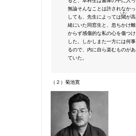
ると、本科生は書庫の中に入っ
無論そんなことは許されなかっ
しきい
しても、先生によっては
閾
が高
緒にいた同窓生と、忽ちかけ離
からず感傷的な私の心を傷つけ
した。しかしまた一方には何事
るので、内に自ら楽むものがあ
ていた。
（２）菊池寛