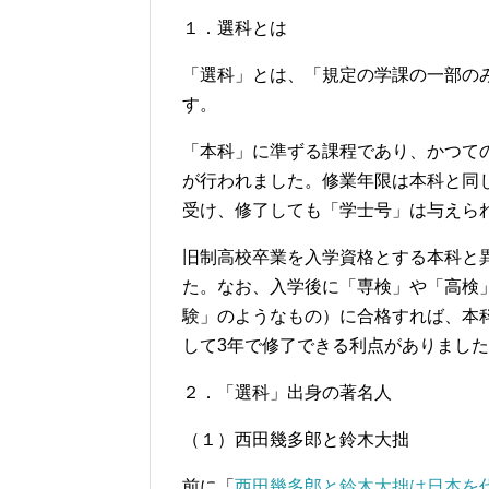
１．選科とは
「選科」とは、「規定の学課の一部の
す。
「本科」に準ずる課程であり、かつて
が行われました。修業年限は本科と同
受け、修了しても「学士号」は与えら
旧制高校卒業を入学資格とする本科と
た。なお、入学後に「専検」や「高検
験」のようなもの）に合格すれば、本
して3年で修了できる利点がありまし
２．「選科」出身の著名人
（１）西田幾多郎と鈴木大拙
前に「
西田幾多郎と鈴木大拙は日本を