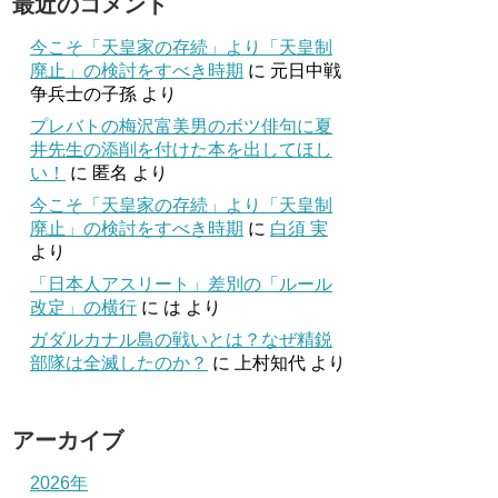
最近のコメント
今こそ「天皇家の存続」より「天皇制
廃止」の検討をすべき時期
に
元日中戦
争兵士の子孫
より
プレバトの梅沢富美男のボツ俳句に夏
井先生の添削を付けた本を出してほし
い！
に
匿名
より
今こそ「天皇家の存続」より「天皇制
廃止」の検討をすべき時期
に
白須 実
より
「日本人アスリート」差別の「ルール
改定」の横行
に
は
より
ガダルカナル島の戦いとは？なぜ精鋭
部隊は全滅したのか？
に
上村知代
より
アーカイブ
2026年