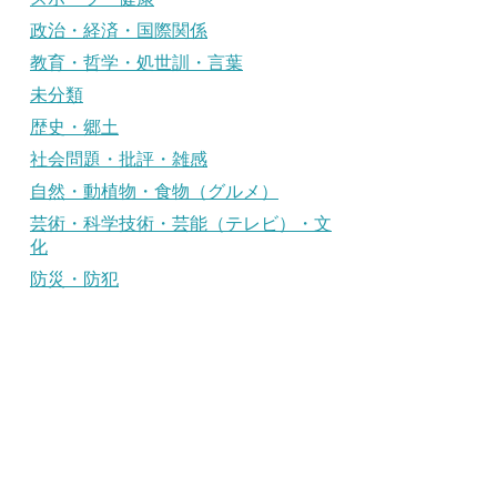
政治・経済・国際関係
教育・哲学・処世訓・言葉
未分類
歴史・郷土
社会問題・批評・雑感
自然・動植物・食物（グルメ）
芸術・科学技術・芸能（テレビ）・文
化
防災・防犯