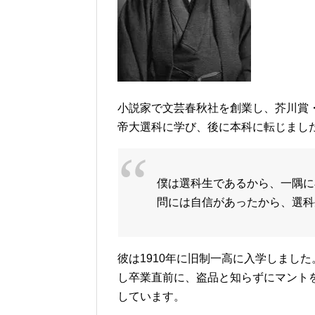
小説家で文芸春秋社を創業し、芥川賞・直
帝大選科に学び、後に本科に転じまし
僕は選科生であるから、一隅に
問には自信があったから、選科
彼は1910年に旧制一高に入学しまし
し卒業直前に、盗品と知らずにマント
しています。