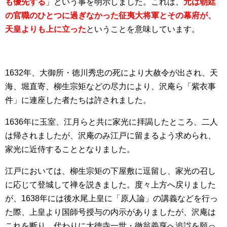
も優先する
」という事を明示しました。これは、
元は朝廷
の官職のひとつに過ぎなかった征夷大将軍とその幕府が、
天皇よりも上に立った
ということを意味しています。
1632年、大御所・徳川秀忠の死により大赦令が出され、天
海、堀直寄、柳生宗矩などの尽力により、沢庵ら「紫衣事
件」に連座した者たちは許されました。
1636年に玉室、江月らと共に家光に拝謁したところ、二人
は帰されましたが、沢庵のみ江戸に留まるよう求められ、
家光に近侍することとなりました。
江戸においては、柳生宗矩の下屋敷に逗留し、家光の召し
に応じて登城して禅を説きました。度々上方へ戻りました
が、1638年には後水尾上皇に「原人論」の講義などを行っ
た際、上皇より国師号授与の内示がありましたが、沢庵は
これを断り、代わりに大徳寺一世・徹翁義亨へ追諡を願っ