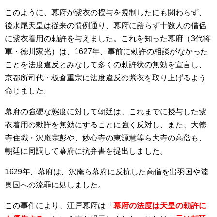
このように、幕府が紫衣の授与を規制したにも関わらず、
後水尾天皇は従来の慣例通り、幕府に諮らず十数人の僧侶
に紫衣着用の勅許を与えました。これを知った幕府（3代将
軍・徳川家光）は、1627年、事前に勅許の相談がなかった
ことを法度違反とみなして多くの勅許状の無効を宣言し、
京都所司代・板倉重宗に法度違反の紫衣を取り上げるよう
命じました。
幕府の強硬な態度に対して朝廷は、これまでに授与した紫
衣着用の勅許を無効にすることに強く反対し、また、大徳
寺住職・沢庵宗彭や、妙心寺の東源慧等ら大寺の高僧も、
朝廷に同調して幕府に抗弁書を提出しました。
1629年、幕府は、沢庵ら幕府に反抗した高僧を出羽国や陸
奥国への流罪に処しました。
この事件により、江戸幕府は「
幕府の法度は天皇の勅許に