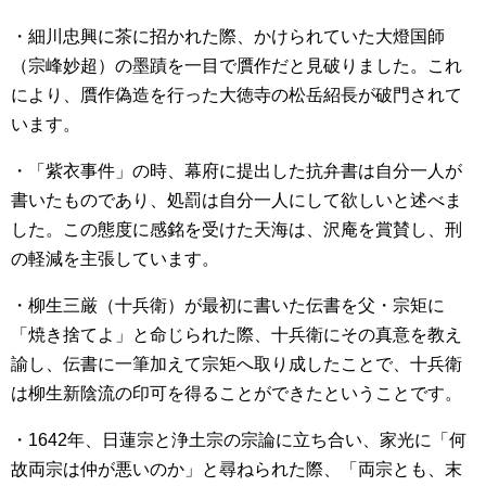
・細川忠興に茶に招かれた際、かけられていた大燈国師
（宗峰妙超）の墨蹟を一目で贋作だと見破りました。これ
により、贋作偽造を行った大徳寺の松岳紹長が破門されて
います。
・「紫衣事件」の時、幕府に提出した抗弁書は自分一人が
書いたものであり、処罰は自分一人にして欲しいと述べま
した。この態度に感銘を受けた天海は、沢庵を賞賛し、刑
の軽減を主張しています。
・柳生三厳（十兵衛）が最初に書いた伝書を父・宗矩に
「焼き捨てよ」と命じられた際、十兵衛にその真意を教え
諭し、伝書に一筆加えて宗矩へ取り成したことで、十兵衛
は柳生新陰流の印可を得ることができたということです。
・1642年、日蓮宗と浄土宗の宗論に立ち合い、家光に「何
故両宗は仲が悪いのか」と尋ねられた際、「両宗とも、末