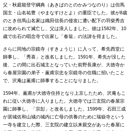
父・秋庭能登守綱典（あきばのとのかみつなのり）は但馬
国主・山名祐豊（やまなすけとよ）の重臣でした。彼が8歳
のとき但馬山名家は織田信長の侵攻に遭い配下の羽柴秀吉
に攻められて滅亡し、父は浪人しました。彼は1582年、10
歳で出石の唱念寺で出家し「春翁」の法諱を得ました。
さらに同地の宗鏡寺（すきょうじ）に入って、希先西堂に
師事し、「秀喜」と改名しました。1591年、希先が没した
後、この間に出石城主となっていた前野長康が、大徳寺か
ら春屋宗園の弟子・薫甫宗忠を宗鏡寺の住職に招いたこと
で、沢庵は薫甫に師事することになりました。
1594年、薫甫が大徳寺住持となり上京したため、沢庵もこ
れに従い大徳寺に入りました。大徳寺では三玄院の春屋宗
園に師事し、「宗彭」と改名しました。1599年、石田三成
が居城佐和山城の城内に亡母の供養のために瑞嶽寺という
一寺を建立した際、三玄院の建立以来親交があった春屋に