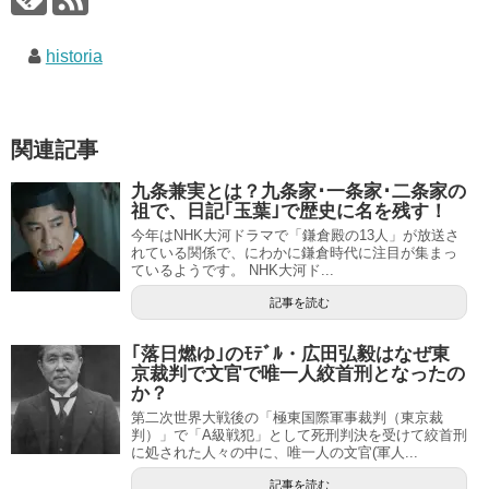
historia
関連記事
九条兼実とは？九条家･一条家･二条家の
祖で、日記｢玉葉｣で歴史に名を残す！
今年はNHK大河ドラマで「鎌倉殿の13人」が放送さ
れている関係で、にわかに鎌倉時代に注目が集まっ
ているようです。 NHK大河ド...
記事を読む
｢落日燃ゆ｣のﾓﾃﾞﾙ・広田弘毅はなぜ東
京裁判で文官で唯一人絞首刑となったの
か？
第二次世界大戦後の「極東国際軍事裁判（東京裁
判）」で「A級戦犯」として死刑判決を受けて絞首刑
に処された人々の中に、唯一人の文官(軍人...
記事を読む