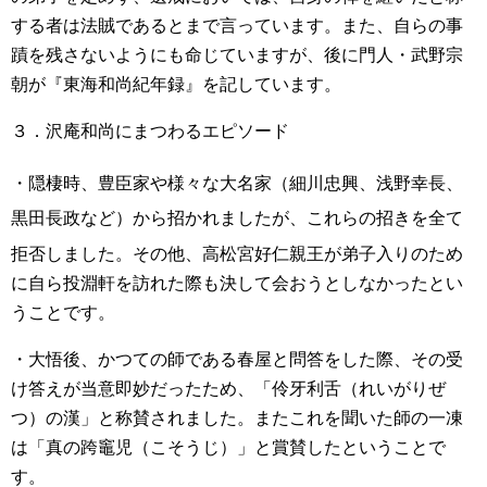
する者は法賊であるとまで言っています。また、自らの事
蹟を残さないようにも命じていますが、後に門人・武野宗
朝が『東海和尚紀年録』を記しています。
３．沢庵和尚にまつわるエピソード
・隠棲時、豊臣家
や様々な大名家（細川忠興
、浅野幸長
、
黒田長政
など）から招かれましたが、これらの招きを全て
拒否しました
。その他、高松宮好仁親王が弟子入りのため
に自ら投淵軒を訪れた際も決して会おうとしなかったとい
うことです。
・大悟後、かつての師である春屋と問答をした際、その受
け答えが当意即妙だったため、「伶牙利舌（れいがりぜ
つ）の漢」と称賛されました。またこれを聞いた師の一凍
は「真の跨竈児（こそうじ）」と賞賛したということで
す。