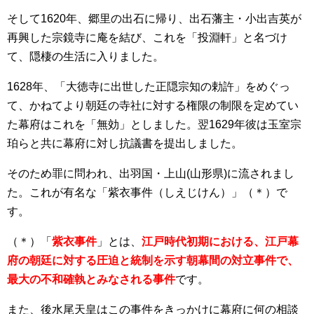
そして1620年、郷里の出石に帰り、出石藩主・小出吉英が
再興した宗鏡寺に庵を結び、これを「投淵軒」と名づけ
て、隠棲の生活に入りました。
1628年、「大徳寺に出世した正隠宗知の勅許」をめぐっ
て、かねてより朝廷の寺社に対する権限の制限を定めてい
た幕府はこれを「無効」としました。翌1629年彼は玉室宗
珀らと共に幕府に対し抗議書を提出しました。
そのため罪に問われ、出羽国・上山(山形県)に流されまし
た。これが有名な「紫衣事件（しえじけん）」（＊）で
す。
（＊）「
紫衣事件
」とは、
江戸時代初期における、江戸幕
府の朝廷に対する圧迫と統制を示す朝幕間の対立事件で、
最大の不和確執とみなされる事件
です。
また、後水尾天皇はこの事件をきっかけに幕府に何の相談