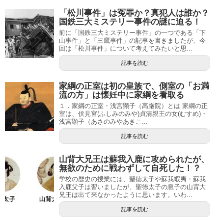
「松川事件」は冤罪か？真犯人は誰か？
国鉄三大ミステリー事件の謎に迫る！
前に「国鉄三大ミステリー事件」の一つである「下
山事件」と「三鷹事件」の記事を書きましたが、今
回は「松川事件」について考えてみたいと思...
記事を読む
家綱の正室は初の皇族で、側室の「お満
流の方」は懐妊中に家綱を看取る
１．家綱の正室・浅宮顕子（高厳院）とは 家綱の正
室は、伏見宮(ふしみのみや)貞清親王の女(むすめ)・
浅宮顕子（あさのみやあきこ...
記事を読む
山背大兄王は蘇我入鹿に攻められたが、
無欲のために戦わずして自死した！？
学校の歴史の授業には、聖徳太子や蘇我蝦夷・蘇我
入鹿父子は習いましたが、聖徳太子の息子の山背大
兄王は出て来なかったように思います。いわ...
記事を読む