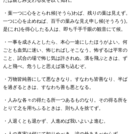
たは親しみ交わる友を以て知れ。
・葉一つに心をとられ候(そうら)わば、残りの葉は見えず。
一つに心を止めねば、百千の葉みな見え申し候(そうろう)。
是(これ)を得心したる人は、即ち千手千眼の観音にて候。
・一事を成さんとしたら、本心一途にしたほうがよい。何
ごとも血気に迷い、怖じればしそこなう。怖ずるは平常の
こと、試合の場で怖じ気は許されぬ。溝を飛ぶときは、ず
んと飛べ。危うしと思えば落ち込むぞ。
・万物皆純善にして悪なきなり。すなわち皆善なり、半ば
を過ぎるときは、すなわち善も悪となる。
・人みな各々の得たる所一つあるものなり。その得る所を
とりて之を用ちふるときは、則ち人を捨てず。
・人退くとも退かず、人進めば我いよいよ進む。
・人の真実は何にて知りぬべき。涙の外あるべからず。