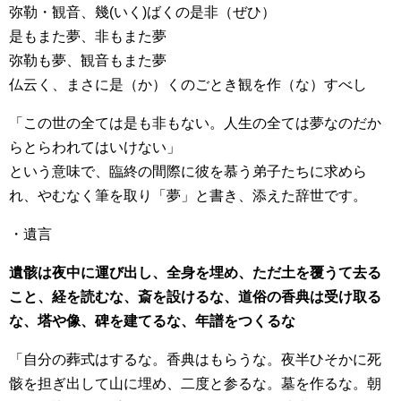
弥勒・観音、幾(いく)ばくの是非（ぜひ）
是もまた夢、非もまた夢
弥勒も夢、観音もまた夢
仏云く、まさに是（か）くのごとき観を作（な）すべし
「この世の全ては是も非もない。人生の全ては夢なのだか
らとらわれてはいけない」
という意味で、臨終の間際に彼を慕う弟子たちに求めら
れ、やむなく筆を取り「夢」と書き、添えた辞世です。
・遺言
遺骸は夜中に運び出し、全身を埋め、ただ土を覆うて去る
こと、経を読むな、斎を設けるな、道俗の香典は受け取る
な、塔や像、碑を建てるな、年譜をつくるな
「自分の葬式はするな。香典はもらうな。夜半ひそかに死
骸を担ぎ出して山に埋め、二度と参るな。墓を作るな。朝