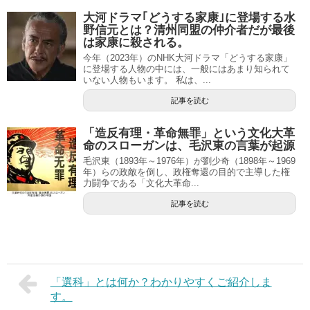
大河ドラマ｢どうする家康｣に登場する水
野信元とは？清州同盟の仲介者だが最後
は家康に殺される。
今年（2023年）のNHK大河ドラマ「どうする家康」
に登場する人物の中には、一般にはあまり知られて
いない人物もいます。 私は、...
記事を読む
「造反有理・革命無罪」という文化大革
命のスローガンは、毛沢東の言葉が起源
毛沢東（1893年～1976年）が劉少奇（1898年～1969
年）らの政敵を倒し、政権奪還の目的で主導した権
力闘争である「文化大革命...
記事を読む
「選科」とは何か？わかりやすくご紹介しま
す。