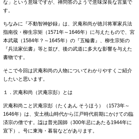
な」という意味ですが、禅問答のようで意味深長な言葉で
す。
ちなみに『
不動智
神妙録』は、沢庵和尚が徳川将軍家兵法
指南役・柳生宗矩（1571年～1646年）に与えたもので、宮
本武蔵（1584年？～1645年）の『五輪書』、柳生宗矩の
『兵法家伝書』等と並び、後の武道に多大な影響を与えた
書物です。
そこで今回は沢庵和尚の人物についてわかりやすくご紹介
したいと思います。
１．沢庵和尚（沢庵宗彭）とは
沢庵和尚こと沢庵宗彭（たくあん そうほう）（1573年～
1646年）は、安土桃山時代から江戸時代前期にかけての臨
済宗の僧です。諡は普光国師（300年忌にあたる1944年に
宣下）。号に東海・暮翁などがあります。