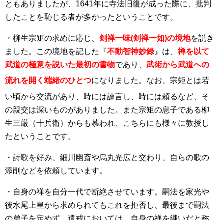
ともありましたが、1641年に寺法旧復が成った際に、批判
したことを恥じる者が多かったということです。
・柳生宗矩の求めに応じ、
剣禅一味(剣禅一如)の境地
を説き
ました。この境地を記した『
不動智神妙録
』は、
禅を以て
武道の極意を説いた最初の書物
であり、
武術から武道への
流れを開く端緒のひとつ
になりました
。なお、宗矩とは若
い頃から交流があり
、時には諫言し、時には頼るなど、そ
の親交は深いものがありました。また宗矩の息子である柳
生三厳（十兵衛）からも慕われ、こちらにも様々に教授し
たということです。
・詩歌を好み、細川幽斎や烏丸光広と交わり、自らの歌の
添削などを依頼しています。
・自身の禅を自分一代で断絶させています。嗣法を家光や
後水尾上皇から求められてもこれを拒否し、最後まで嗣法
の弟子を定めず、遺戒においては、自身の禅を継いだと称