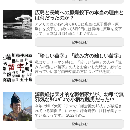
広島と長崎への原爆投下の本当の理由と
は何だったのか？
アメリカ軍が1945年8月6日に広島に原子爆弾（原
爆）を投下し、続いて8月9日には長崎に原爆を投下
して、日本は8月14日に「ポツダム...
記事を読む
「珍しい苗字」「読み方の難しい苗字」
私はサラリーマン時代、「珍しい苗字」の人や「読
み方の難しい苗字」の人とお会いした時は、必ずと
言っていいほど由来や読み方について話を聞...
記事を読む
源義経は天才的な戦術家だが、幼稚で無
邪気なｻｲｺﾊﾟｽで小柄な醜男だった!?
今年はNHK大河ドラマで「鎌倉殿の13人」が放送さ
れている関係で、にわかに鎌倉時代に注目が集まっ
ているようです。 2022年の...
記事を読む