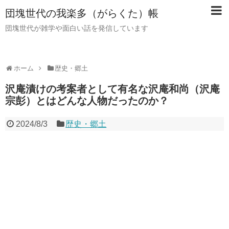
団塊世代の我楽多（がらくた）帳
団塊世代が雑学や面白い話を発信しています
ホーム
歴史・郷土
沢庵漬けの考案者として有名な沢庵和尚（沢庵
宗彭）とはどんな人物だったのか？
2024/8/3
歴史・郷土