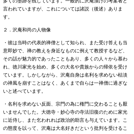
多くの墨跡を残しています。一般的に沢庵漬けの考案者と
言われていますが、これについては諸説（後述）ありま
す。
２．沢庵和尚の人物像
・彼は当時の代表的禅僧として知られ、また受け答えも当
意即妙で、禅の教えを身近なものに例えて教授するなど、
その話が魅力的であったこともあり、多くの人々から慕わ
れ、徳川家光を始め、多くの大名や貴族からの帰依を受け
ています。しかしながら、沢庵自身は名利を求めない枯淡
の禅風を崩すことはなく、あくまで自らは一禅僧に過ぎな
いと述べています。
・名利を求めない反面、宗門の為に権門に交わることも厭
いませんでした。大徳寺・妙心寺の寺法旧復のために家光
に近侍し、また乞われれば政治的助言も与えています。こ
の態度を以って、沢庵は大名好きだという批判を受けるこ