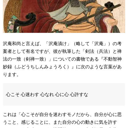
沢庵和尚と言えば、「沢庵漬け」（略して「沢庵」）の考
案者として有名ですが、彼が執筆した「剣法（兵法）と禅
法の一致（剣禅一致）」についての書物である『
不動智
神
妙録（ふどうちしんみょうろく）』に次のような言葉があ
ります。
心こそ 心迷わす 心なれ 心に心 心許すな
これは「心こそが自分を迷わすモノだから、自分が心に思
うこと、感じることに、また自分の心の動きに気を許す