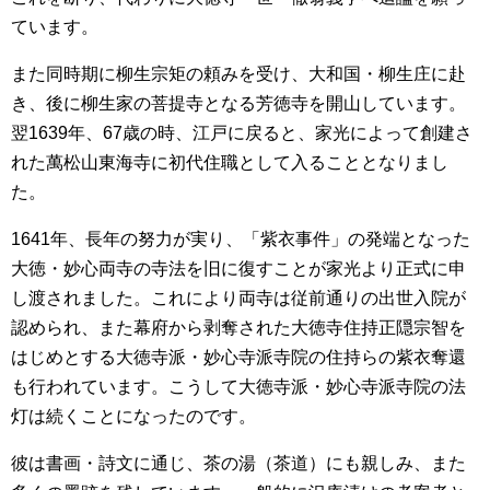
ています。
また同時期に柳生宗矩の頼みを受け、大和国・柳生庄に赴
き、後に柳生家の菩提寺となる芳徳寺を開山しています。
翌1639年、67歳の時、江戸に戻ると、家光によって創建さ
れた萬松山東海寺に初代住職として入ることとなりまし
た。
1641年、長年の努力が実り、「紫衣事件」の発端となった
大徳・妙心両寺の寺法を旧に復すことが家光より正式に申
し渡されました。これにより両寺は従前通りの出世入院が
認められ、また幕府から剥奪された大徳寺住持正隠宗智を
はじめとする大徳寺派・妙心寺派寺院の住持らの紫衣奪還
も行われています。こうして大徳寺派・妙心寺派寺院の法
灯は続くことになったのです。
彼は書画・詩文に通じ、茶の湯（茶道）にも親しみ、また