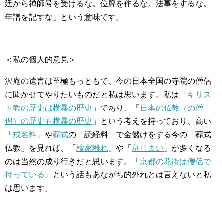
廷から禅師号を受けるな。位牌を作るな。法事をするな。
年譜を記すな」という意味です。
＜私の個人的意見＞
沢庵の遺言は至極もっともで、今の日本全国の寺院の僧侶
に聞かせてやりたいものだと私は思います。私は「
キリス
ト教の歴史は横暴の歴史
」であり、「
日本の仏教（の僧
侶）の歴史も横暴の歴史
」という考えを持っており、高い
「
戒名料
」や
葬式
の「読経料」で金儲けをする今の「葬式
仏教」を見れば、「
檀家離れ
」や「
墓じまい
」が多くなる
のは当然の成り行きだと思います。「
京都の花街は僧侶で
持っている
」という話もあながち的外れとは言えないと私
は思います。