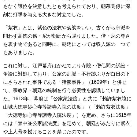
もなく譲位を決意したとも考えられており、朝幕関係に深
刻な打撃を与える大きな対立でした。
「紫衣」とは、紫色の法衣や袈裟をいい、古くから宗派を
問わず高徳の僧・尼が朝廷から賜りました。僧・尼の尊さ
を表す物であると同時に、朝廷にとっては収入源の一つで
もありました。
これに対し、江戸幕府はかねてより寺院・僧侶間の訴訟・
争論に対処しており、公家の乱脈・不行跡ぶりが白日の下
にさらされた事件である「猪熊事件」（1609年）と併せ
て、宗教界・朝廷の統制を行う必要性を認識していまし
た。1613年、幕府は「公家衆法度」と共に「勅許紫衣竝に
山城大徳寺妙心寺等諸寺入院の法度」（「勅許紫衣法度」
「大徳寺妙心寺等諸寺入院法度」）を定め、さらに1615年
には「禁中並公家諸法度」を定めて、朝廷がみだりに紫衣
や上人号を授けることを禁じたのです。