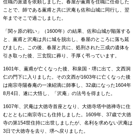
住職の派遣を依頼しました。春屋が薫甫を住職に任命した
ことで、師である薫甫と共に沢庵も佐和山城に同行し、翌
年までそこで過ごしました。
「関ヶ原の戦い」（1600年）の結果、佐和山城が陥落する
と、薫甫と沢庵は共に城を脱出し、春屋のところに落ち延
びました。この後、春屋と共に、処刑された三成の遺体を
引き取った後、三玄院に葬り、手厚く弔っています。
1601年、薫甫が亡くなった後、和泉国・堺に出て、文西洞
仁の門下に入りました。その文西が1603年に亡くなった後
は南宗寺陽春庵の一凍紹滴に師事し、32歳になった1604年
8月4日、遂に大悟し、「沢庵」の法号を得ました。
1607年、沢庵は大徳寺首座となり、大徳寺塔中徳禅寺に住
むとともに南宗寺にも住持しました。1609年、37歳で大徳
寺の第154世住持に出世しましたが、名利を求めない沢庵は
3日で大徳寺を去り、堺へ戻りました。