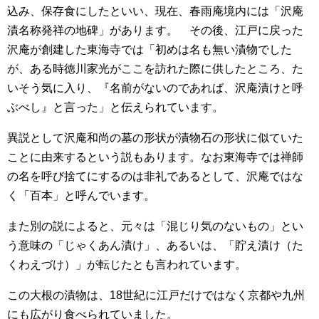
込み、保存食にしたといい、現在、春雨庵境内には「沢庵
漬名称発祥の地碑」があります。 その後、江戸に戻った
沢庵が創建した東海寺では「初めは名も無い漬物でした
が、ある時徳川家光がここを訪れた際に供したところ、た
いそう気に入り、『名前がないのであれば、沢庵漬けと呼
ぶべし』と言った」と伝えられています。
異説として沢庵和尚の墓の形状が漬物石の形状に似ていた
ことに由来するという説もあります。なお東海寺では禅師
の名を呼び捨てにするのは非礼であるとして、沢庵ではな
く「百本」と呼んでいます。
また別の説によると、元々は「混じり気のないもの」とい
う意味の「じゃくあん漬け」、あるいは、「貯え漬け（た
くわえづけ）」が転じたとも言われています。
この大根の漬物は、18世紀に江戸だけではなく京都や九州
にも広がり食べられていました。