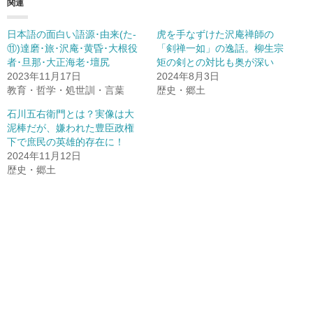
関連
日本語の面白い語源･由来(た-
虎を手なずけた沢庵禅師の
⑪)達磨･旅･沢庵･黄昏･大根役
「剣禅一如」の逸話。柳生宗
者･旦那･大正海老･壇尻
矩の剣との対比も奥が深い
2023年11月17日
2024年8月3日
教育・哲学・処世訓・言葉
歴史・郷土
石川五右衛門とは？実像は大
泥棒だが、嫌われた豊臣政権
下で庶民の英雄的存在に！
2024年11月12日
歴史・郷土