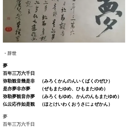
・辞世
夢
百年三万六千日
弥勒観音幾是非 （みろくかんのんいくばくのぜひ）
是亦夢非亦夢 （ぜもまたゆめ、ひもまたゆめ）
弥勒夢観音亦夢 （みろくもゆめ、かんのんもまたゆめ）
仏云応作如是観 （ほとけいわくおうさにょぜかん）
夢
百年三万六千日