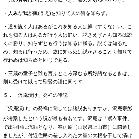
・人みな我が飢(うえ)を知りて人の飢を知らず。
・道を説く人はあるがこれを知る人は鮮（すくな）い。こ
れを知る人はあるが行う人は鮮い。説きえずとも知るは説
くに勝り、知らずとも行うは知るに勝る。説くは知るた
め、知るは行うため。故に知らぬは説かざるごとく知りて
行わぬは知らぬと同じである。
・三歳の童子と雖も言ふところ深むる所好語なるときは、
則ち受けて以って聖賢の語に同うす。
５．「沢庵漬け」発祥の諸説
「沢庵漬け」の発祥に関しては諸説ありますが、沢庵宗彭
が考案した
という説が最も有名です。沢庵は「紫衣事件」
で出羽国に流罪となり、春雨庵（山形県上山市）に隠遁し
ましたが、付近住民の差し入れた大量の大根を干して漬け