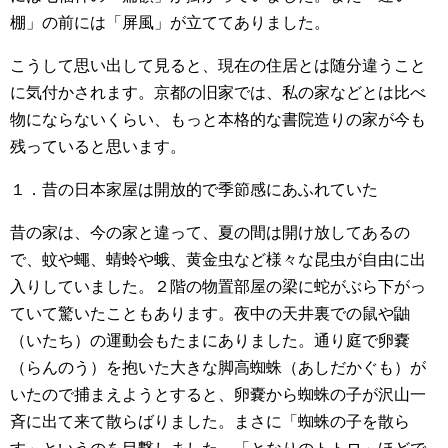
棚」の前には「屏風」が立ててありました。
こうして思い出して見ると、現在の住居とは随分違うこと
に気付かされます。京都の旧家では、私の家などとは比べ
物にならないくらい、もっと本格的な書院造りの家が今も
残っていると思います。
１．昔の日本家屋は開放的で季節感にあふれていた
昔の家は、今の家と違って、夏の間は開け放してあるの
で、蚊や蠅、蜻蛉や蛾、黄金虫など様々な昆虫が自由に出
入りしていました。２階の物置部屋の梁に蛇がぶら下がっ
ていて驚いたこともあります。夜中の天井裏での鼠や鼬
（いたち）の運動会もたまにありました。通り庭で卵嚢
（らんのう）を抱いた大きな脚高蜘蛛（あしだかぐも）が
いたので捕まえようとすると、卵嚢から蜘蛛の子が沢山一
斉に出て来て散らばりました。まさに「蜘蛛の子を散ら