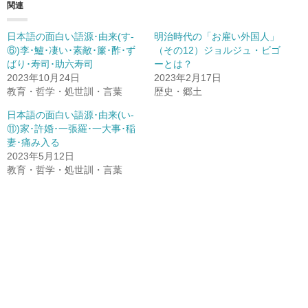
関連
日本語の面白い語源･由来(す-
明治時代の「お雇い外国人」
⑥)李･鱸･凄い･素敵･簾･酢･ず
（その12）ジョルジュ・ビゴ
ばり･寿司･助六寿司
ーとは？
2023年10月24日
2023年2月17日
教育・哲学・処世訓・言葉
歴史・郷土
日本語の面白い語源･由来(い-
⑪)家･許婚･一張羅･一大事･稲
妻･痛み入る
2023年5月12日
教育・哲学・処世訓・言葉