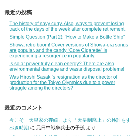
最近の投稿
The history of navy curry. Also, ways to prevent losing
track of the days of the week after complete retirement.
Simple Question (Part 2): “How to Make a Bottle Ship”
Showa retro boom! Cover versions of Showa-era songs
are popular, and the candy “Core Cigarette” is
experiencing a resurgence in popularity.
Is solar power truly clean energy? There are also
environmental damage and waste disposal problems!
Was Hiroshi Sasaki’s resignation as the director of
production for the Tokyo Olympics due to a power
struggle among the directors?
最近のコメント
今こそ「天皇家の存続」より「天皇制廃止」の検討をす
べき時期
に
元日中戦争兵士の子孫
より