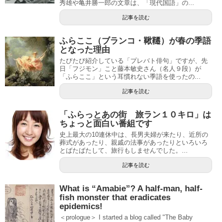
秀雄や亀井勝一郎の文章は、「現代国語」の...
記事を読む
ふらここ（ブランコ・鞦韆）が春の季語
となった理由
たびたび紹介している「プレバト俳句」ですが、先
日「フジモン」こと藤本敏史さん（名人９段）が
「ふらここ」という耳慣れない季語を使ったの...
記事を読む
「ふらっとあの街 旅ラン１０キロ」は
ちょっと面白い番組です
史上最大の10連休中は、長男夫婦が来たり、近所の
葬式があったり、親戚の法事があったりといろいろ
とばたばたして、旅行もしませんでした。...
記事を読む
What is “Amabie”? A half-man, half-
fish monster that eradicates
epidemics!
＜prologue＞ I started a blog called "The Baby