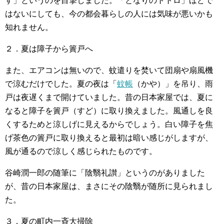
す」というのを目撃しました。「となりのトトロ」ほどで
はないにしても、今の都会暮らしの人には気味が悪いかも
知れません。
２．夏は障子から簀戸へ
また、エアコンは無いので、蚊遣りを焚いて団扇や扇風機
で涼むだけでした。夏の夜は「
蚊帳
（かや）」を吊り、雨
戸は夜遅くまで開けていました。昔の日本家屋では、夏に
なると障子を簀戸（すど）に取り換えました。風通しを良
くするためと涼しげに見えるからでしょう。白い障子を焦
げ茶色の簀戸に取り換えると最初は暗い感じがしますが、
風が通るので涼しく感じられたものです。
谷崎潤一郎の随筆に「陰翳礼讃」というのがありました
が、昔の日本家屋は、まさにその陰翳が随所に見られまし
た。
３．夏の町内一斉大掃除