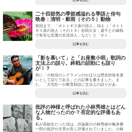
記事を読む
二十四節気の季節感溢れる季語と俳句
晩春：清明・穀雨（その５）動物
前回まで、「ホトトギス派の俳人」16人（「ホトト
ギス派の俳人（その１６）杉田久女：虚子との確執
で有名な悲運の女流俳人」など）と「ホト...
記事を読む
「影を慕いて」と「お座敷小唄」歌詞の
文法上の誤り。終戦の詔勅にも誤り
が！？
前に「小椋佳のシクラメンのかほりは歴史的仮名遣
いとして誤りである」との記事を書きました。ま
た、「大宅壮一が教育勅語に文法上の誤りがあ...
記事を読む
批評の神様と呼ばれた小林秀雄とはどん
な人物だったのか？否定的な評価もあ
る。
私が高校生だった頃は、評論家の小林秀雄や亀井勝
一郎の批評や文章が高く評価されていました。小林