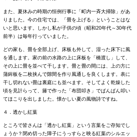
また、夏休みの時期の恒例行事に「町内一斉大掃除」があ
りました。今の住宅では、「畳を上げる」ということはな
いと思います。しかし私が子供の頃（昭和20年代～30年代
前半）は毎年行っていました。
どの家も、畳を全部上げ、床板も外して、湿った床下に風
を通します。家の前の水路の上に床板を「橋渡し」して、
その上に畳を並べて干します。畳と畳の間には、上の方に
蒲鉾板を二枚挟んで隙間を作り風通しを良くします。表に
干し切れない畳は裏庭にも並べます。そしてよく乾燥した
頃を見計らって、籐で作った「布団叩き」でぱんぱん叩い
てほこりを出しました。懐かしい夏の風物詩ですね。
４．透かし紅葉
ところで皆さんは「透かし紅葉」という言葉をご存知でし
ょうか？閉め切った障子にうっすらと映る紅葉のシルエッ