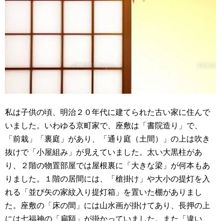
私は子供の頃、明治２０年代に建てられた古い家に住んで
いました。いわゆる京町家で、座敷は「書院造り」で、
「前栽」「裏庭」があり、「通り庭（土間）」の上は吹き
抜けで「小屋組み」が見えていました。太い大黒柱があ
り、２階の物置部屋では屋根裏に「大きな梁」が何本もあ
りました。１階の居間には、「槍掛け」や大小の提灯を入
れる「並び矢の家紋入り提灯箱」を置いた棚がありまし
た。座敷の「床の間」には山水画が掛けてあり、長押の上
には七福神の「扁額」が掛かっていました。また「違い