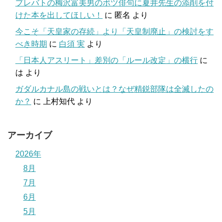
プレバトの梅沢富美男のボツ俳句に夏井先生の添削を付
けた本を出してほしい！
に
匿名
より
今こそ「天皇家の存続」より「天皇制廃止」の検討をす
べき時期
に
白須 実
より
「日本人アスリート」差別の「ルール改定」の横行
に
は
より
ガダルカナル島の戦いとは？なぜ精鋭部隊は全滅したの
か？
に
上村知代
より
アーカイブ
2026年
8月
7月
6月
5月