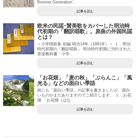
Boomer Generation'...
記事を読む
欧米の民謡･賛美歌をカバーした明治時
代初期の「翻訳唱歌」。原曲の外国民謡
とは？
＜小学唱歌集 初編 明治14年（1881年）＞ １．明治
時代初期の「翻訳唱歌」 明治時代初期に刊行された
音楽教科書「小学...
記事を読む
「お花畑」「麦の秋」「ぶらんこ」「風
光る」などの面白い季語
前にも「面白い季語」の記事を書きましたが、面白
いものがまだありますのでご紹介します。 １．お花
畑 「お花畑（はな...
記事を読む