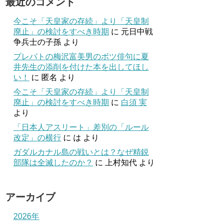
最近のコメント
今こそ「天皇家の存続」より「天皇制
廃止」の検討をすべき時期
に
元日中戦
争兵士の子孫
より
プレバトの梅沢富美男のボツ俳句に夏
井先生の添削を付けた本を出してほし
い！
に
匿名
より
今こそ「天皇家の存続」より「天皇制
廃止」の検討をすべき時期
に
白須 実
より
「日本人アスリート」差別の「ルール
改定」の横行
に
は
より
ガダルカナル島の戦いとは？なぜ精鋭
部隊は全滅したのか？
に
上村知代
より
アーカイブ
2026年