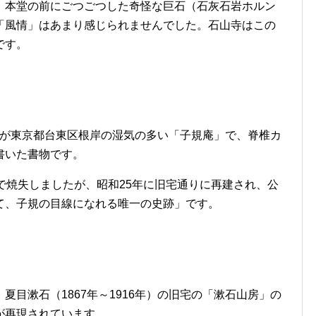
、本堂の前にごつごつした奇怪な巨石（石灰石岩ホルン
「風情」はあまり感じられませんでした。石山寺はこの
です。
年）が東京都台東区根岸の湿気の多い「子規庵」で、脊椎カ
書いた書物です。
で焼失しましたが、昭和25年に旧宅通りに再建され、公
て、子規の目線になれる唯一の史跡」です。
目漱石（1867年～1916年）の旧宅の「漱石山房」の
が再現されています。