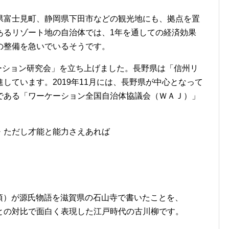
県富士見町、静岡県下田市などの観光地にも、拠点を置
あるリゾート地の自治体では、1年を通しての経済効果
の整備を急いでいるそうです。
ケーション研究会」を立ち上げました。長野県は「信州リ
しています。2019年11月には、長野県が中心となって
である「ワーケーション全国自治体協議会（ＷＡＪ）」
・ただし才能と能力さえあれば
5年頃）が源氏物語を滋賀県の石山寺で書いたことを、
との対比で面白く表現した江戸時代の古川柳です。