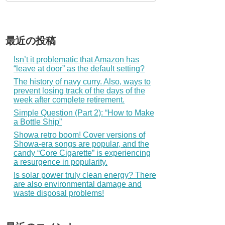
最近の投稿
Isn’t it problematic that Amazon has
“leave at door” as the default setting?
The history of navy curry. Also, ways to
prevent losing track of the days of the
week after complete retirement.
Simple Question (Part 2): “How to Make
a Bottle Ship”
Showa retro boom! Cover versions of
Showa-era songs are popular, and the
candy “Core Cigarette” is experiencing
a resurgence in popularity.
Is solar power truly clean energy? There
are also environmental damage and
waste disposal problems!