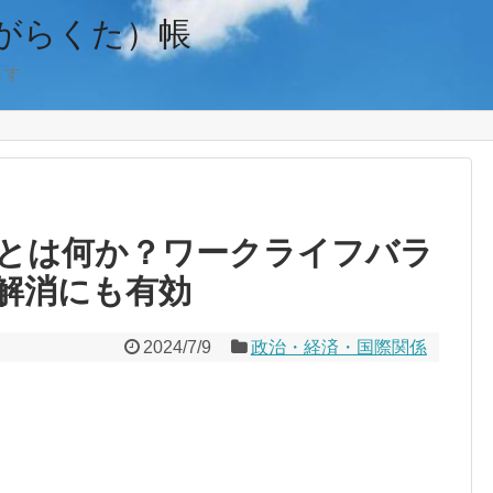
がらくた）帳
ます
とは何か？ワークライフバラ
解消にも有効
2024/7/9
政治・経済・国際関係