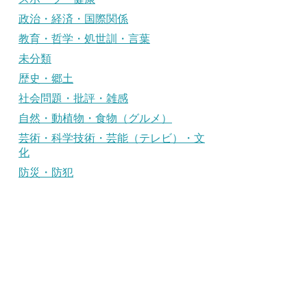
政治・経済・国際関係
教育・哲学・処世訓・言葉
未分類
歴史・郷土
社会問題・批評・雑感
自然・動植物・食物（グルメ）
芸術・科学技術・芸能（テレビ）・文
化
防災・防犯