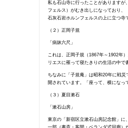
私も石山寺に行ったことがありますが
フェルス）がむき出しになっており、
石灰石岩ホルンフェルスの上に立つ寺
（２）正岡子規
「病牀六尺」
これは、正岡子規（1867年～1902
リエスに罹って寝たきりの生活の中で
ちなみに「子規庵」は昭和20年に戦災
開されています。「座って、横になっ
（３）夏目漱石
「漱石山房」
東京の「新宿区立漱石山房記念館」に、夏
一部（書斎・客間・ベランダ式回廊）