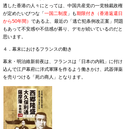
透した香港の人々にとっては、中国共産党の一党独裁政権
が定めたいびつな「
一国二制度
」も
期限付き（香港返還日
から50年間）
である上、最近の「逃亡犯条例改正案」問題
もあって不安感や不信感が募り、デモが続いているのだと
思います。
４．幕末におけるフランスの動き
幕末・明治維新前夜は、フランスは「日本の内戦」に付け
込んで江戸幕府に洋式軍隊を作るよう働きかけ、武器弾薬
を売りつける「死の商人」となります。