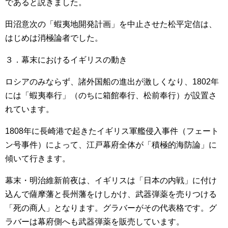
であると説きました。
田沼意次の「蝦夷地開発計画」を中止させた松平定信は、
はじめは消極論者でした。
３．幕末におけるイギリスの動き
ロシアのみならず、諸外国船の進出が激しくなり、1802年
には「蝦夷奉行」（のちに箱館奉行、松前奉行）が設置さ
れています。
1808年に長崎港で起きたイギリス軍艦侵入事件（フェート
ン号事件）によって、江戸幕府全体が「積極的海防論」に
傾いて行きます。
幕末・明治維新前夜は、イギリスは「日本の内戦」に付け
込んで薩摩藩と長州藩をけしかけ、武器弾薬を売りつける
「死の商人」となります。グラバーがその代表格です。グ
ラバーは幕府側へも武器弾薬を販売しています。