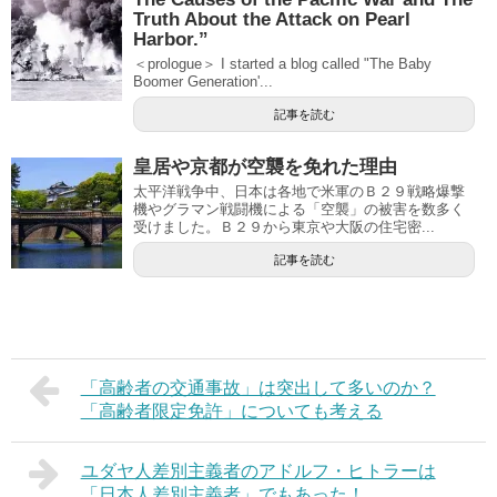
Truth About the Attack on Pearl
Harbor.”
＜prologue＞ I started a blog called "The Baby
Boomer Generation'...
記事を読む
皇居や京都が空襲を免れた理由
太平洋戦争中、日本は各地で米軍のＢ２９戦略爆撃
機やグラマン戦闘機による「空襲」の被害を数多く
受けました。Ｂ２９から東京や大阪の住宅密...
記事を読む
「高齢者の交通事故」は突出して多いのか？
「高齢者限定免許」についても考える
ユダヤ人差別主義者のアドルフ・ヒトラーは
「日本人差別主義者」でもあった！