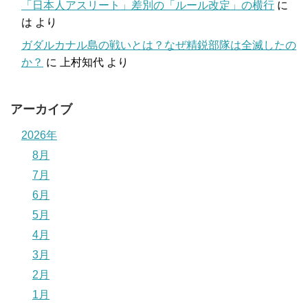
「日本人アスリート」差別の「ルール改定」の横行
に
は
より
ガダルカナル島の戦いとは？なぜ精鋭部隊は全滅したの
か？
に
上村知代
より
アーカイブ
2026年
8月
7月
6月
5月
4月
3月
2月
1月