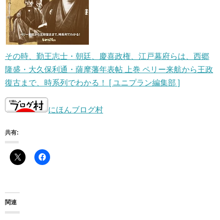
その時、勤王志士・朝廷、慶喜政権、江戸幕府らは、西郷
隆盛・大久保利通・薩摩藩年表帖 上巻 ペリー来航から王政
復古まで、時系列でわかる！ [ ユニプラン編集部 ]
にほんブログ村
共有:
関連