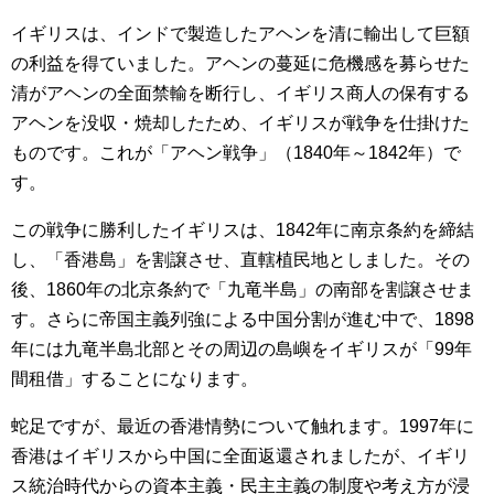
イギリスは、インドで製造したアヘンを清に輸出して巨額
の利益を得ていました。アヘンの蔓延に危機感を募らせた
清がアヘンの全面禁輸を断行し、イギリス商人の保有する
アヘンを没収・焼却したため、イギリスが戦争を仕掛けた
ものです。これが「アヘン戦争」（1840年～1842年）で
す。
この戦争に勝利したイギリスは、1842年に南京条約を締結
し、「香港島」を割譲させ、直轄植民地としました。その
後、1860年の北京条約で「九竜半島」の南部を割譲させま
す。さらに帝国主義列強による中国分割が進む中で、1898
年には九竜半島北部とその周辺の島嶼をイギリスが「99年
間租借」することになります。
蛇足ですが、最近の香港情勢について触れます。1997年に
香港はイギリスから中国に全面返還されましたが、イギリ
ス統治時代からの資本主義・民主主義の制度や考え方が浸