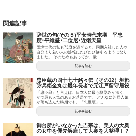
関連記事
辞世の句(その５)平安時代末期 平忠
度･平維盛･二位尼･近衛天皇
団塊世代の私も73歳を過ぎると、同期入社した人や
自分より若い人の訃報にたびたび接するようになり
ました。 そのためもあってか、最...
記事を読む
忠臣蔵の四十七士銘々伝（その32）堀部
弥兵衛金丸は最年長者で元江戸留守居役
「忠臣蔵」と言えば、日本人に最も馴染みが深く、
かつ最も人気のあるお芝居です。 どんなに芝居人気
が落ち込んだ時期でも、「忠臣蔵」...
記事を読む
御台所がいなかった吉宗は、美人の大奥
の女中を優先解雇して大奥を大整理！？