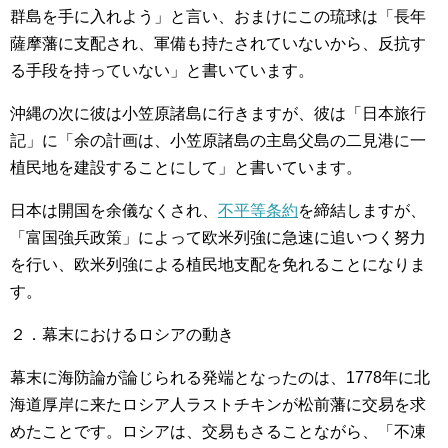
群島を手に入れよう」と言い、おまけにこの琉球は「長年
薩摩藩に支配され、軍備も持たされていないから、反抗す
る手段を持っていない」と書いています。
沖縄の次に彼は小笠原諸島に行きますが、彼は「日本旅行
記」に「余の計画は、小笠原諸島の主島父島の二見港に一
植民地を建設することにして」と書いています。
日本は開国を余儀なくされ、
不平等条約
を締結しますが、
「富国強兵政策」によって欧米列強に急速に追いつく努力
を行い、欧米列強による植民地支配を免れることになりま
す。
２．幕末におけるロシアの動き
幕末に海防論が論じられる発端となったのは、1778年に北
海道厚岸に来たロシア人ラストチキンが松前藩に交易を求
めたことです。ロシアは、交易もさることながら、「不凍