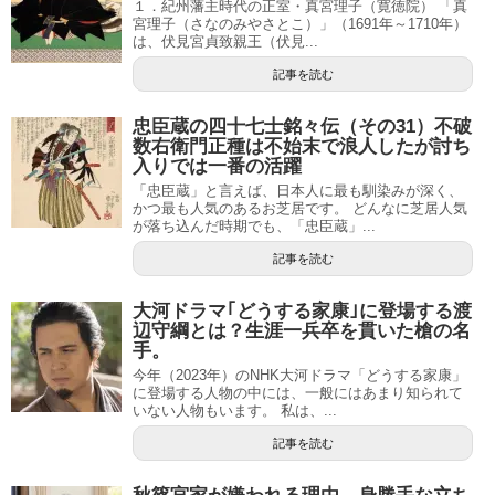
１．紀州藩主時代の正室・真宮理子（寛徳院） 「真
宮理子（さなのみやさとこ）」（1691年～1710年）
は、伏見宮貞致親王（伏見...
記事を読む
忠臣蔵の四十七士銘々伝（その31）不破
数右衛門正種は不始末で浪人したが討ち
入りでは一番の活躍
「忠臣蔵」と言えば、日本人に最も馴染みが深く、
かつ最も人気のあるお芝居です。 どんなに芝居人気
が落ち込んだ時期でも、「忠臣蔵」...
記事を読む
大河ドラマ｢どうする家康｣に登場する渡
辺守綱とは？生涯一兵卒を貫いた槍の名
手。
今年（2023年）のNHK大河ドラマ「どうする家康」
に登場する人物の中には、一般にはあまり知られて
いない人物もいます。 私は、...
記事を読む