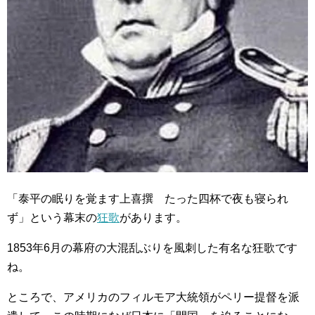
「泰平の眠りを覚ます上喜撰 たった四杯で夜も寝られ
ず」という幕末の
狂歌
があります。
1853年6月の幕府の大混乱ぶりを風刺した有名な狂歌です
ね。
ところで、アメリカのフィルモア大統領がペリー提督を派