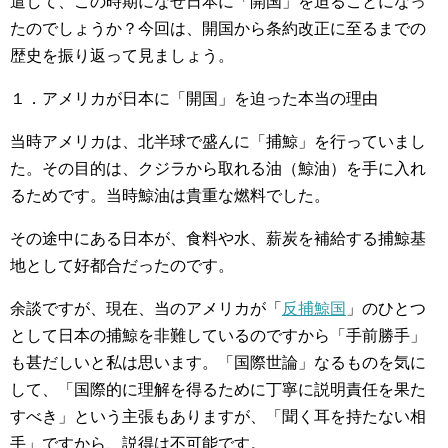
遣して、この時期になぜ日本に「開国」を迫ることになっ
たのでしょうか？今回は、開国から条約改正に至るまでの
歴史を振り返って見ましょう。
１．アメリカが日本に「開国」を迫った本当の理由
当時アメリカは、北半球で盛んに「捕鯨」を行っていまし
た。その目的は、クジラから取れる油（鯨油）を手に入れ
るためです。当時鯨油は貴重な燃料でした。
その途中にある日本が、食料や水、薪炭を補給する捕鯨基
地として好都合だったのです。
余談ですが、現在、当のアメリカが「
反捕鯨国
」のひとつ
として日本の捕鯨を非難しているのですから「手前勝手」
も甚だしいと私は思います。「国際世論」なるものを気に
して、「国際的に理解を得るために丁寧に説明責任を果た
すべき」という主張もありますが、「聞く耳を持たない相
手」ですから、説得は不可能です。