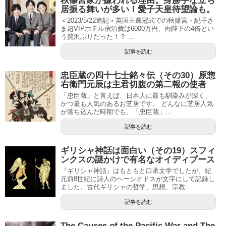
秋篠宮家が嫌われる理由。身勝手な立ち
居振る舞いが多い！愛子天皇待望論も。
＜2023/5/22追記＞英国王戴冠式での秋篠宮・紀子さ
ま超VIPホテル宿泊費は6000万円、両陛下の4倍とい
う贅沢ぶりだった！？ ...
記事を読む
忠臣蔵の四十七士銘々伝（その30）原惣
右衛門元辰は主君切腹の第二報の使者
「忠臣蔵」と言えば、日本人に最も馴染みが深く、
かつ最も人気のあるお芝居です。 どんなに芝居人気
が落ち込んだ時期でも、「忠臣蔵」...
記事を読む
ギリシャ神話は面白い（その19）スフィ
ンクスの謎かけで有名なオイディプース
『ギリシャ神話』はもともと口承文学でしたが、紀
元前8世紀に詩人のヘーシオドスが文字にして記録し
ました。古代ギリシャの哲学、思想、宗教...
記事を読む
The Causes of the Pacific War and The