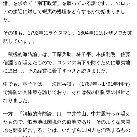
港」を求めて「南下政策」を取っている訳です。このロシ
アの接近に対して蝦夷の処理をどうするかで始まりまし
た。
その後も、1792年にラクスマン、1804年にはレザノフが来
航しています。
「積極的海防論」は、工藤兵助、林子平、本多利明、佐藤
信淵らが唱えたもので、ロシアの南下を防ぐために蝦夷地
に進出し、その経営に着手すべきと説きました。
中でも、林子平は、「海国兵談」（1787年～1791年刊行）
で海防の具体策を論じており、それは後の国防策の指針と
なりました。
一方、「消極的海防論」は、中井竹山、中井履軒らが唱え
たもので、蝦夷地は国境外の僻地であり、そのような未開
地を開発経営することは、いたずらに国力を消耗するもの