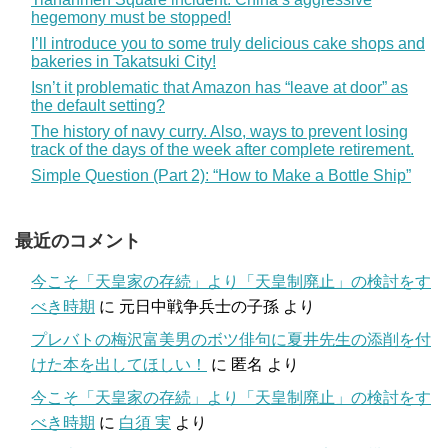
hegemony must be stopped!
I’ll introduce you to some truly delicious cake shops and
bakeries in Takatsuki City!
Isn’t it problematic that Amazon has “leave at door” as
the default setting?
The history of navy curry. Also, ways to prevent losing
track of the days of the week after complete retirement.
Simple Question (Part 2): “How to Make a Bottle Ship”
最近のコメント
今こそ「天皇家の存続」より「天皇制廃止」の検討をす
べき時期
に
元日中戦争兵士の子孫
より
プレバトの梅沢富美男のボツ俳句に夏井先生の添削を付
けた本を出してほしい！
に
匿名
より
今こそ「天皇家の存続」より「天皇制廃止」の検討をす
べき時期
に
白須 実
より