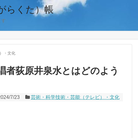
がらくた）帳
ます
）・文化
唱者荻原井泉水とはどのよう
2024/7/23
芸術・科学技術・芸能（テレビ）・文化