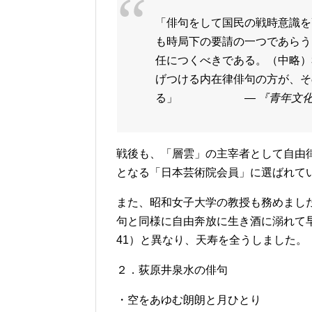
「俳句をして国民の戦時意識を
も時局下の要請の一つであらう
任につくべきである。（中略）
げつける内在律俳句の方が、そ
る」
— 『青年文化集
戦後も、「層雲」の主宰者として自由律
となる「日本芸術院会員」に選ばれて
また、昭和女子大学の教授も務めました
句と同様に自由奔放に生き酒に溺れて
41）と異なり、天寿を全うしました。
２．荻原井泉水の俳句
・空をあゆむ朗朗と月ひとり