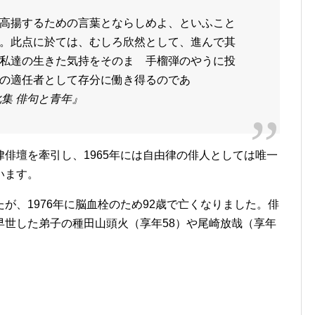
高揚するための言葉とならしめよ、といふこと
。此点に於ては、むしろ欣然として、進んで其
私達の生きた気持をそのまゝ手榴弾のやうに投
の適任者として存分に働き得るのであ
 俳句と青年』
俳壇を牽引し、1965年には自由律の俳人としては唯一
います。
が、1976年に脳血栓のため92歳で亡くなりました。俳
早世した弟子の種田山頭火（享年58）や尾崎放哉（享年