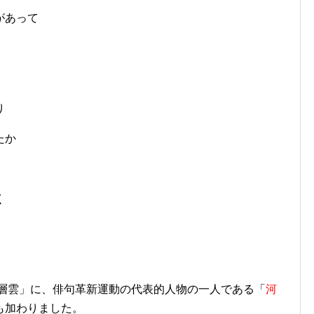
があって
り
たか
く
「層雲」に、俳句革新運動の代表的人物の一人である「
河
も加わりました。