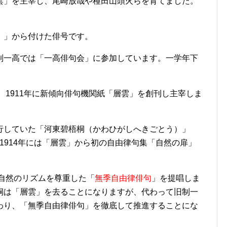
雲」を主宰し、尾崎放哉や種田山頭火らを育てました。
）」から付けた俳号です。
制一高では「一高俳句会」に参加しています。一学年下
、1911年に新傾向俳句機関紙「層雲」を創刊し主宰しま
行していた「河東碧梧桐（かわひがしへきごとう）」
た。1914年には「層雲」から初の自由律句集「自然の扉」
自然のリズムを尊重した「
無季自由律俳句
」を提唱しま
桐は「層雲」を去ることになりますが、代わって旧制一
わり、「無季自由律俳句」を徹底して推進することにな