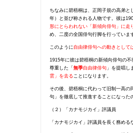
ちなみに碧梧桐は、正岡子規の高弟として
年）と並び称される人物です。彼は190
形にとらわれない「新傾向俳句」に走
め、二度の全国俳句行脚を行っていま
このように
自由律俳句への動きとして
1915年に彼は碧梧桐の新傾向俳句の
尊重した「
無季
自由律俳句
」を提唱し
雲」を去る
ことになります。
その後、碧梧桐に代わって旧制一高の
句」を徹底して推進することになった
（２）「カナモジカイ」評議員
「カナモジカイ」評議員を長く務める