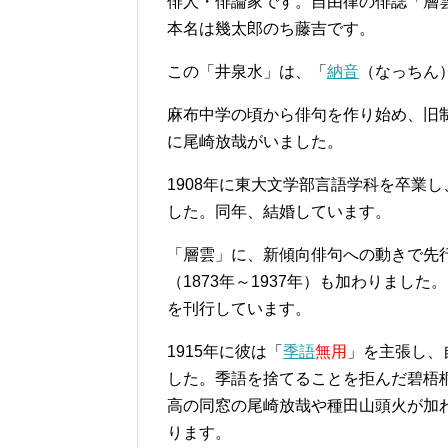
俳人・俳論家です。自由律の俳誌「層
本名は幾太郎のち藤吉です。
この「井泉水」は、「
納音
（なっちん
麻布中学の頃から俳句を作り始め、旧
に尾崎放哉がいました。
1908年に東大文学部言語学科を卒業し
した。同年、結婚しています。
「層雲」に、新傾向俳句への動きで先
（1873年～1937年）も加わりまし
を刊行しています。
1915年に彼は「
季語
無用
」を主張し、
した。季語を捨てることを拒んだ碧梧
高の同窓の尾崎放哉や種田山頭火が加
ります。