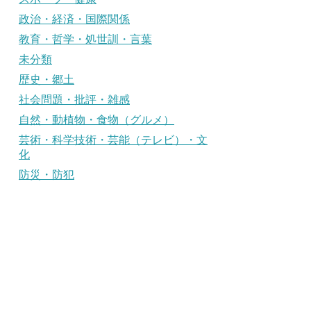
政治・経済・国際関係
教育・哲学・処世訓・言葉
未分類
歴史・郷土
社会問題・批評・雑感
自然・動植物・食物（グルメ）
芸術・科学技術・芸能（テレビ）・文
化
防災・防犯