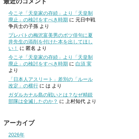
最近のコメント
今こそ「天皇家の存続」より「天皇制
廃止」の検討をすべき時期
に
元日中戦
争兵士の子孫
より
プレバトの梅沢富美男のボツ俳句に夏
井先生の添削を付けた本を出してほし
い！
に
匿名
より
今こそ「天皇家の存続」より「天皇制
廃止」の検討をすべき時期
に
白須 実
より
「日本人アスリート」差別の「ルール
改定」の横行
に
は
より
ガダルカナル島の戦いとは？なぜ精鋭
部隊は全滅したのか？
に
上村知代
より
アーカイブ
2026年