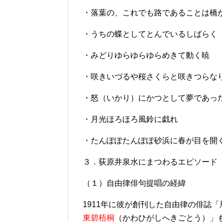
・落葉の、これでも路であることは橋
・うちの蝶としてとんでいるしばらく
・みどりゆらゆらゆらめきて動く暁
・咲きいづるや桜さくらと咲きつらな
・怒（いかり）にかつとして夢であっ
・月光ほろほろ風鈴に戯れ
・たんぽぽたんぽぽ砂浜に春が目を開
３．荻原井泉水にまつわるエピソード
（１）自由律俳句提唱の経緯
1911年に彼が創刊した自由律の俳誌
東碧梧桐
（かわひがしへきごとう）」