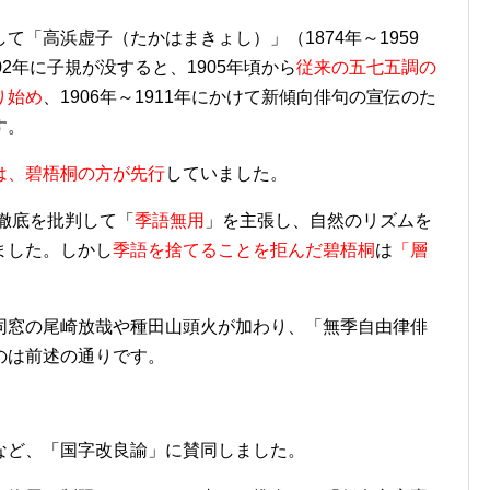
「高浜虚子（たかはまきょし）」（1874年～1959
2年に子規が没すると、1905年頃から
従来の五七五調の
り始め
、1906年～1911年にかけて新傾向俳句の宣伝のた
す。
は、碧梧桐の方が先行
していました。
不徹底を批判して「
季語無用
」を主張し、自然のリズムを
ました。しかし
季語を捨てることを拒んだ碧梧桐
は
「層
同窓の尾崎放哉や種田山頭火が加わり、「無季自由律俳
のは前述の通りです。
など、「国字改良諭」に賛同しました。