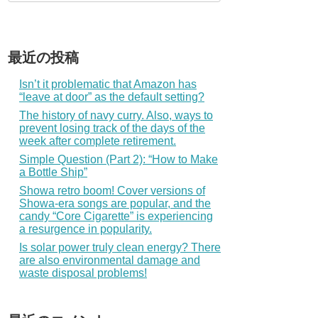
最近の投稿
Isn’t it problematic that Amazon has
“leave at door” as the default setting?
The history of navy curry. Also, ways to
prevent losing track of the days of the
week after complete retirement.
Simple Question (Part 2): “How to Make
a Bottle Ship”
Showa retro boom! Cover versions of
Showa-era songs are popular, and the
candy “Core Cigarette” is experiencing
a resurgence in popularity.
Is solar power truly clean energy? There
are also environmental damage and
waste disposal problems!