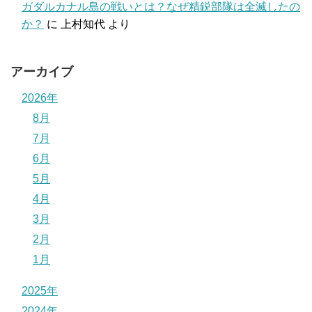
ガダルカナル島の戦いとは？なぜ精鋭部隊は全滅したの
か？
に
上村知代
より
アーカイブ
2026年
8月
7月
6月
5月
4月
3月
2月
1月
2025年
2024年