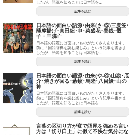
したが、語源を知ることは日本語を...
記事を読む
日本語の面白い語源･由来(さ-⑤)三度笠･
薩摩揚げ･真田紐･申･菜盛花･賽銭･骰
子・三隣亡
日本語の語源には面白いものがたくさんあります。
前に「国語辞典を読む楽しみ」という記事を書きま
したが、語源を知ることは日本語を...
記事を読む
日本語の面白い語源･由来(や-④)山勘･厄
介･焼きが回る･藪蚊･馬陸･八目鰻･山の
神
日本語の語源には面白いものがたくさんあります。
前に「国語辞典を読む楽しみ」という記事を書きま
したが、語源を知ることは日本語を...
記事を読む
言葉の区切り方が変で語尾を強める言い
方は「切り口上」に似て不快な気分にな