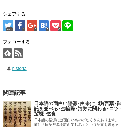
シェアする
error
0
0
フォローする
historia
関連記事
日本語の面白い語源･由来(こ-⑬)言葉･御
託を並べる･金輪際･沽券に関わる･コツ･
蜚蠊･乞食
日本語の語源には面白いものがたくさんあります。
前に「国語辞典を読む楽しみ」という記事を書きま