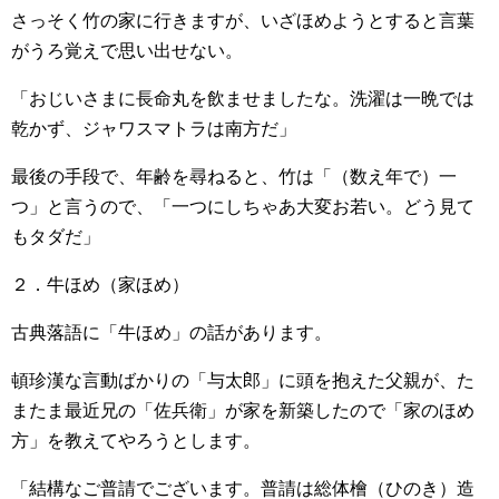
さっそく竹の家に行きますが、いざほめようとすると言葉
がうろ覚えで思い出せない。
「おじいさまに長命丸を飲ませましたな。洗濯は一晩では
乾かず、ジャワスマトラは南方だ」
最後の手段で、年齢を尋ねると、竹は「（数え年で）一
つ」と言うので、「一つにしちゃあ大変お若い。どう見て
もタダだ」
２．牛ほめ（家ほめ）
古典落語に「牛ほめ」の話があります。
頓珍漢な言動ばかりの「与太郎」に頭を抱えた父親が、た
またま最近兄の「佐兵衛」が家を新築したので「家のほめ
方」を教えてやろうとします。
「結構なご普請でございます。普請は総体檜（ひのき）造