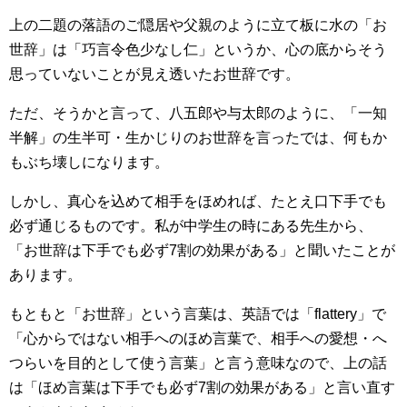
上の二題の落語のご隠居や父親のように立て板に水の「お
世辞」は「巧言令色少なし仁」というか、心の底からそう
思っていないことが見え透いたお世辞です。
ただ、そうかと言って、八五郎や与太郎のように、「一知
半解」の生半可・生かじりのお世辞を言ったでは、何もか
もぶち壊しになります。
しかし、真心を込めて相手をほめれば、たとえ口下手でも
必ず通じるものです。私が中学生の時にある先生から、
「お世辞は下手でも必ず7割の効果がある」と聞いたことが
あります。
もともと「お世辞」という言葉は、英語では「flattery」で
「心からではない相手へのほめ言葉で、相手への愛想・へ
つらいを目的として使う言葉」と言う意味なので、上の話
は「ほめ言葉は下手でも必ず7割の効果がある」と言い直す