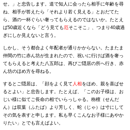
せ。」と忠告します。道で知人に会ったら相手に年齢を尋
ね、相手が答えたら「それより若く見える」とおだてた
ら、酒の一杯ぐらい奢ってもらえるのではないか。たとえ
ば50歳近くなら「どう見ても
厄
そこそこ」、つまり40歳過
ぎにしか見えないと言う。
しかし、そう都合よく年配者が通りかからない。たまたま
仲間の竹に赤ん坊が生まれたので、祝いに行けば酒を奢っ
てもらえると考えた八五郎は、再びご隠居の所へ行き、赤
ん坊のほめ方を尋ねる。
するとご隠居は、「顔をよく見て
人相
をほめ、親を喜ばせ
るとよい」と忠告します。たとえば、「このお子様は、お
じい様に似てご長命の相でいらっしゃる。栴檀（せんだ
ん）は双葉（ふたば）より芳しく、蛇（じゃ）は寸にして
その気を表すと申します。私も早くこんなお子様にあやか
りたい」とでも言えばよい。