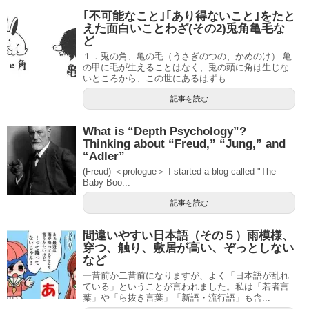
｢不可能なこと｣｢あり得ないこと｣をたと
えた面白いことわざ(その2)兎角亀毛な
ど
１．兎の角、亀の毛（うさぎのつの、かめのけ） 亀
の甲に毛が生えることはなく、兎の頭に角は生じな
いところから、この世にあるはずも...
記事を読む
What is “Depth Psychology”?
Thinking about “Freud,” “Jung,” and
“Adler”
(Freud) ＜prologue＞ I started a blog called "The
Baby Boo...
記事を読む
間違いやすい日本語（その５）雨模様、
穿つ、触り、敷居が高い、ぞっとしない
など
一昔前か二昔前になりますが、よく「日本語が乱れ
ている」ということが言われました。私は「若者言
葉」や「ら抜き言葉」「新語・流行語」も含...