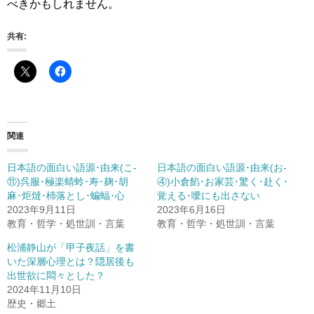
べきかもしれません。
共有:
関連
日本語の面白い語源･由来(こ-
日本語の面白い語源･由来(お-
⑪)呉服･極楽蜻蛉･寿･麹･胡
④)小倉餡･お家芸･驚く･赴く･
麻･炬燵･杮落とし･蝙蝠･心
覚える･噯にも出さない
2023年9月11日
2023年6月16日
教育・哲学・処世訓・言葉
教育・哲学・処世訓・言葉
松浦静山が「甲子夜話」を書
いた深層心理とは？隠居後も
出世欲に悶々とした？
2024年11月10日
歴史・郷土