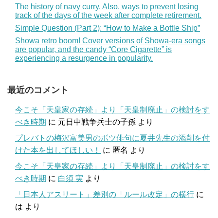
The history of navy curry. Also, ways to prevent losing
track of the days of the week after complete retirement.
Simple Question (Part 2): “How to Make a Bottle Ship”
Showa retro boom! Cover versions of Showa-era songs
are popular, and the candy “Core Cigarette” is
experiencing a resurgence in popularity.
最近のコメント
今こそ「天皇家の存続」より「天皇制廃止」の検討をす
べき時期
に
元日中戦争兵士の子孫
より
プレバトの梅沢富美男のボツ俳句に夏井先生の添削を付
けた本を出してほしい！
に
匿名
より
今こそ「天皇家の存続」より「天皇制廃止」の検討をす
べき時期
に
白須 実
より
「日本人アスリート」差別の「ルール改定」の横行
に
は
より