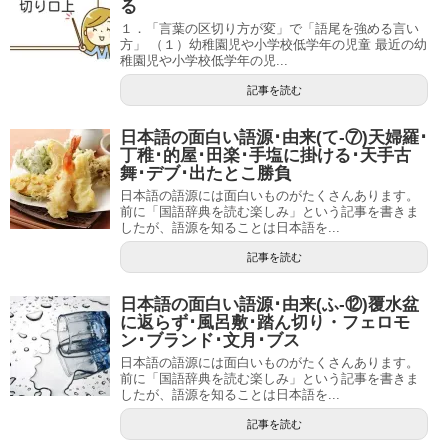
る
１．「言葉の区切り方が変」で「語尾を強める言い
方」 （１）幼稚園児や小学校低学年の児童 最近の幼
稚園児や小学校低学年の児...
記事を読む
日本語の面白い語源･由来(て-⑦)天婦羅･
丁稚･的屋･田楽･手塩に掛ける･天手古
舞･デブ･出たとこ勝負
日本語の語源には面白いものがたくさんあります。
前に「国語辞典を読む楽しみ」という記事を書きま
したが、語源を知ることは日本語を...
記事を読む
日本語の面白い語源･由来(ふ-⑫)覆水盆
に返らず･風呂敷･踏ん切り・フェロモ
ン･ブランド･文月･ブス
日本語の語源には面白いものがたくさんあります。
前に「国語辞典を読む楽しみ」という記事を書きま
したが、語源を知ることは日本語を...
記事を読む