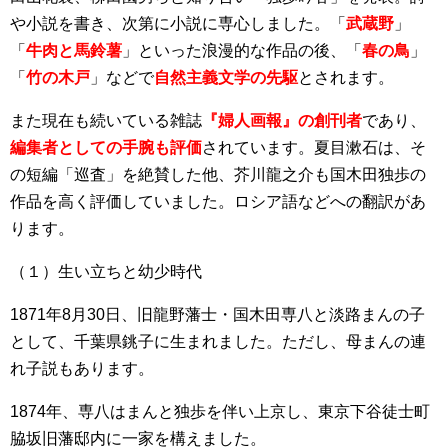
や小説を書き、次第に小説に専心しました。「
武蔵野
」
「
牛肉と馬鈴薯
」といった浪漫的な作品の後、「
春の鳥
」
「
竹の木戸
」などで
自然主義文学の先駆
とされます。
また現在も続いている雑誌
『婦人画報』の創刊者
であり、
編集者としての手腕も評価
されています。夏目漱石は、そ
の短編「巡査」を絶賛した他、芥川龍之介も国木田独歩の
作品を高く評価していました。ロシア語などへの翻訳があ
ります。
（１）生い立ちと幼少時代
1871年8月30日、旧龍野藩士・国木田専八と淡路まんの子
として、千葉県銚子に生まれました。ただし、母まんの連
れ子説もあります。
1874年、専八はまんと独歩を伴い上京し、東京下谷徒士町
脇坂旧藩邸内に一家を構えました。