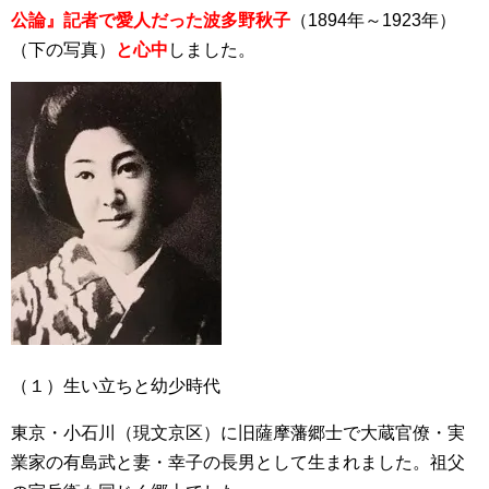
公論』記者で愛人だった波多野秋子
（1894年～1923年）
（下の写真）
と心中
しました。
（１）生い立ちと幼少時代
東京・小石川（現文京区）に旧薩摩藩郷士で大蔵官僚・実
業家の有島武と妻・幸子の長男として生まれました。祖父