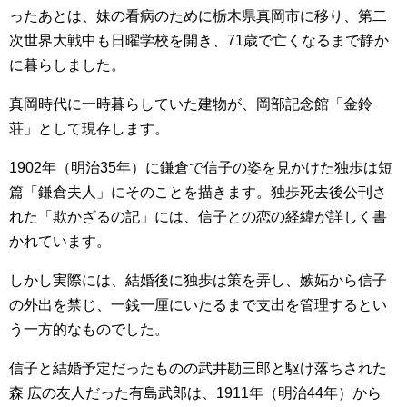
ったあとは、妹の看病のために栃木県真岡市に移り、第二
次世界大戦中も日曜学校を開き、71歳で亡くなるまで静か
に暮らしました。
真岡時代に一時暮らしていた建物が、岡部記念館「金鈴
荘」として現存します。
1902年（明治35年）に鎌倉で信子の姿を見かけた独歩は短
篇「鎌倉夫人」にそのことを描きます。独歩死去後公刊さ
れた「欺かざるの記」には、信子との恋の経緯が詳しく書
かれています。
しかし実際には、結婚後に独歩は策を弄し、嫉妬から信子
の外出を禁じ、一銭一厘にいたるまで支出を管理するとい
う一方的なものでした。
信子と結婚予定だったものの武井勘三郎と駆け落ちされた
森 広の友人だった有島武郎は、1911年（明治44年）から