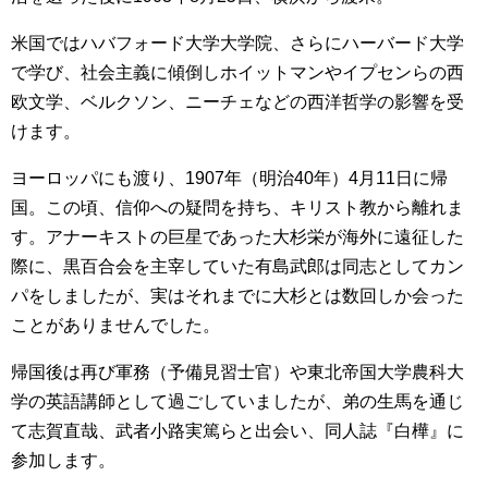
米国ではハバフォード大学大学院、さらにハーバード大学
で学び、社会主義に傾倒しホイットマンやイプセンらの西
欧文学、ベルクソン、ニーチェなどの西洋哲学の影響を受
けます。
ヨーロッパにも渡り、1907年（明治40年）4月11日に帰
国。この頃、信仰への疑問を持ち、キリスト教から離れま
す。アナーキストの巨星であった大杉栄が海外に遠征した
際に、黒百合会を主宰していた有島武郎は同志としてカン
パをしましたが、実はそれまでに大杉とは数回しか会った
ことがありませんでした。
帰国後は再び軍務（予備見習士官）や東北帝国大学農科大
学の英語講師として過ごしていましたが、弟の生馬を通じ
て志賀直哉、武者小路実篤らと出会い、同人誌『白樺』に
参加します。