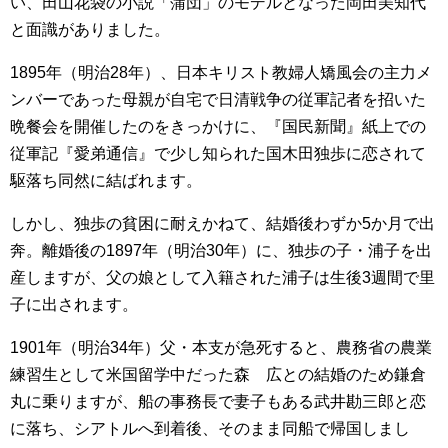
い、田山花袋の小説「蒲団」のモデルとなった岡田美知代
と面識がありました。
1895年（明治28年）、日本キリスト教婦人矯風会の主力メ
ンバーであった母親が自宅で日清戦争の従軍記者を招いた
晩餐会を開催したのをきっかけに、『国民新聞』紙上での
従軍記『愛弟通信』で少し知られた国木田独歩に恋されて
駆落ち同然に結ばれます。
しかし、独歩の貧困に耐えかねて、結婚後わずか5か月で出
奔。離婚後の1897年（明治30年）に、独歩の子・浦子を出
産しますが、父の娘として入籍された浦子は生後3週間で里
子に出されます。
1901年（明治34年）父・本支が急死すると、農務省の農業
練習生として米国留学中だった森 広との結婚のため鎌倉
丸に乗りますが、船の事務長で妻子もある武井勘三郎と恋
に落ち、シアトルへ到着後、そのまま同船で帰国しまし