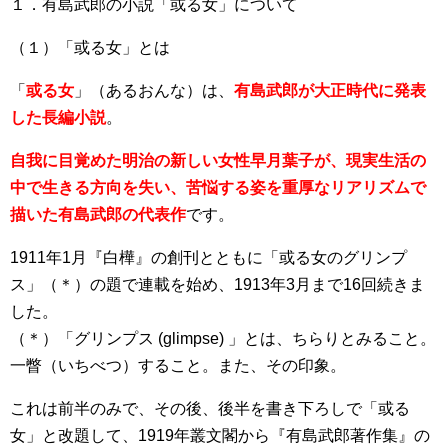
１．有島武郎の小説「或る女」について
（１）「或る女」とは
「
或る女
」（あるおんな）は、
有島武郎が大正時代に発表
した長編小説
。
自我に目覚めた明治の新しい女性早月葉子が、現実生活の
中で生きる方向を失い、苦悩する姿を重厚なリアリズムで
描いた有島武郎の代表作
です。
1911年1月『白樺』の創刊とともに「或る女のグリンプ
ス」（＊）の題で連載を始め、1913年3月まで16回続きま
した。
（＊）「グリンプス (glimpse) 」とは、ちらりとみること。
一瞥（いちべつ）すること。また、その印象。
これは前半のみで、その後、後半を書き下ろしで「或る
女」と改題して、1919年叢文閣から『有島武郎著作集』の