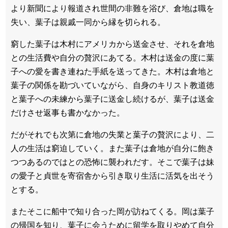
より新聞により報道され世間の非難を浴び、倉地は職を
失い、葉子は親戚一同から縁を切られる。
窮した葉子は木村にアメリカから送金させ、それを倉地
との生活費や自分の贅沢にあてる。木村は送金の度に葉
子への愛を書き連ねた手紙を送ってきた。木村は倉地と
葉子の関係を勘づいていながら、自身のキリスト教道徳
と葉子への未練から葉子に送金し続けるが、葉子は送金
だけさせ返事も書かなかった。
だがそれでも次第に倉地の失業と葉子の贅沢により、二
人の生活は窮迫していく。また葉子は倉地が自分に飽き
つつあるのではとの恐怖に襲われだす。そこで葉子は妹
の愛子と貞世を寄宿舎から引き取り生活に活気を出そう
とする。
またそこに船中で知り合った岡が訪ねてくる。岡は葉子
の帰国を知り、葉子に会うために留学を取りやめて自分