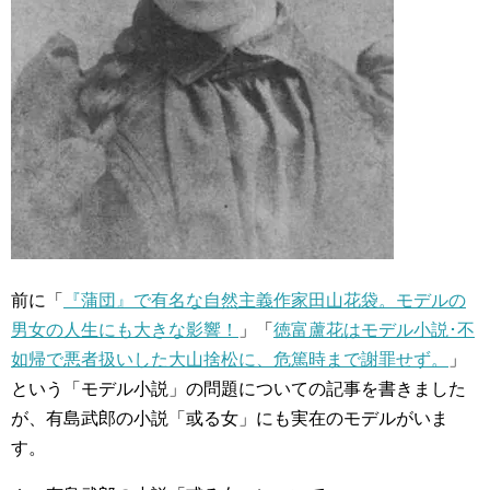
前に「
『蒲団』で有名な自然主義作家田山花袋。モデルの
男女の人生にも大きな影響！
」「
徳富蘆花はモデル小説･不
如帰で悪者扱いした大山捨松に、危篤時まで謝罪せず。
」
という「モデル小説」の問題についての記事を書きました
が、有島武郎の小説「或る女」にも実在のモデルがいま
す。