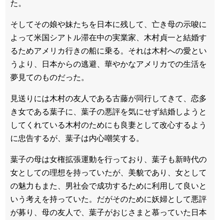
た。
そしてその娘や妹たちを日本に残して、亡き母の示唆に
よって米国シアトル滞在中の実業家、木村貞一と結婚す
るためアメリカ行きの船に乗る。それは木村への愛とい
うより、日本からの逃避、華やかなアメリカでの生活を
夢見てのものだった。
見送りには木村の友人である古藤が同行してきて、恋多
き女である葉子に、葉子の悪評を気にせず結婚しようと
してくれている木村のためにも良妻として改心するよう
に忠告するが、葉子は内心嘲笑する。
葉子の母は女権拡張運動を行っており、葉子も新時代の
女としての理想を持っていたが、美貌であり、女として
の魅力もまた、男社会で成功するために利用して良いと
いう考えを持っていた。だがそのために妖婦として悪評
が募り、母の友人で、葉子がおじさまと慕っていた日本