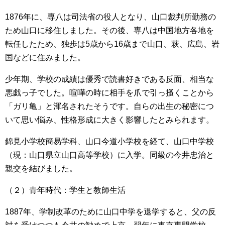
1876年に、専八は司法省の役人となり、山口裁判所勤務の
ため山口に移住しました。その後、専八は中国地方各地を
転任したため、独歩は5歳から16歳まで山口、萩、広島、岩
国などに住みました。
少年期、学校の成績は優秀で読書好きである反面、相当な
悪戯っ子でした。喧嘩の時に相手を爪で引っ掻くことから
「ガリ亀」と渾名されたそうです。自らの出生の秘密につ
いて思い悩み、性格形成に大きく影響したとみられます。
錦見小学校簡易学科、山口今道小学校を経て、山口中学校
（現：山口県立山口高等学校）に入学。同級の今井忠治と
親交を結びました。
（２）青年時代：学生と教師生活
1887年、学制改革のために山口中学を退学すると、父の反