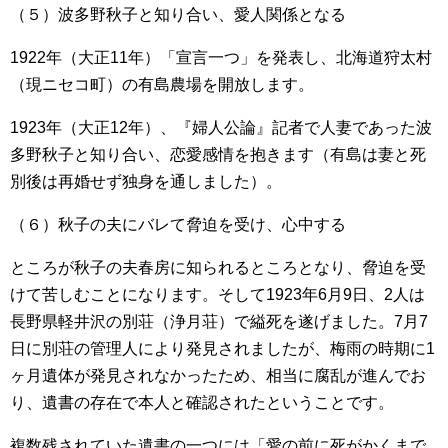
（５）波多野秋子と知り合い、愛人関係となる
1922年（大正11年）「宣言一つ」を発表し、北海道狩太村
（現ニセコ町）の有島農場を開放します。
1923年（大正12年）、『婦人公論』記者で人妻であった波
多野秋子と知り合い、恋愛感情を抱きます（有島は妻と死
別後は再婚せず独身を通しました）。
（６）秋子の夫にバレて脅迫を受け、心中する
ところが秋子の夫春房に知られるところとなり、脅迫を受
けて苦しむことになります。そして1923年6月9日、2人は
長野県軽井沢の別荘（浄月荘）で縊死を遂げました。7月7
日に別荘の管理人により発見されましたが、梅雨の時期に1
ヶ月遺体が発見されなかったため、相当に腐乱が進んでお
り、遺書の存在で本人と確認されたということです。
複数残されていた遺書の一つには「愛の前に死がかくまで