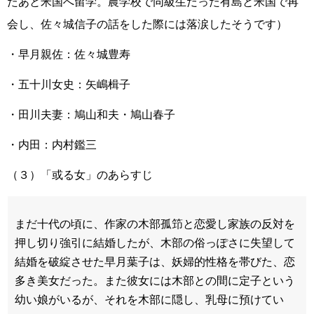
たあと米国へ留学。農学校で同級生だった有島と米国で再
会し、佐々城信子の話をした際には落涙したそうです
）
・早月親佐：佐々城豊寿
・五十川女史：矢嶋楫子
・田川夫妻：鳩山和夫・鳩山春子
・内田：内村鑑三
（３）「或る女」のあらすじ
まだ十代の頃に、作家の木部孤笻と恋愛し家族の反対を
押し切り強引に結婚したが、木部の俗っぽさに失望して
結婚を破綻させた早月葉子は、妖婦的性格を帯びた、恋
多き美女だった。また彼女には木部との間に定子という
幼い娘がいるが、それを木部に隠し、乳母に預けてい