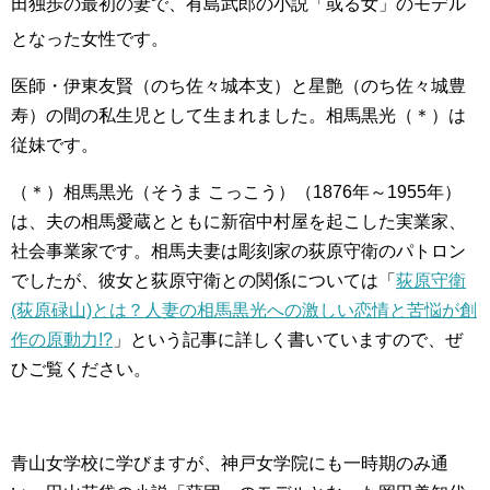
田独歩の最初の妻で、有島武郎の小説「或る女」のモデル
となった女性です
。
医師・伊東友賢（のち佐々城本支）と星艶（のち佐々城豊
寿）の間の私生児として生まれました。相馬黒光（＊）は
従妹です。
（＊）相馬黒光（そうま こっこう）（1876年～1955年）
は、夫の相馬愛蔵とともに新宿中村屋を起こした実業家、
社会事業家です。相馬夫妻は彫刻家の荻原守衛のパトロン
でしたが、彼女と荻原守衛との関係については「
荻原守衛
(荻原碌山)とは？人妻の相馬黒光への激しい恋情と苦悩が創
作の原動力!?
」という記事に詳しく書いていますので、ぜ
ひご覧ください。
青山女学校に学びますが、神戸女学院にも一時期のみ通