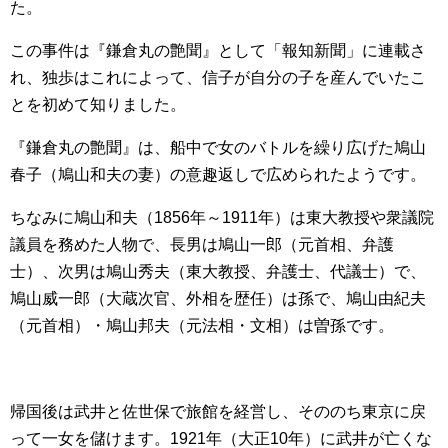
た。
この事件は『鎌倉丸の艶聞』として「報知新聞」に連載さ
れ、独歩はこれによって、信子が自分の子を産んでいたこ
とを初めて知りました。
『鎌倉丸の艶聞』は、船中で女のバトルを繰り広げた鳩山
春子（鳩山和夫の妻）の意趣返しで広められたようです。
ちなみに鳩山和夫（1856年～1911年）は東大教授や衆議院
議員を務めた人物で、長男は鳩山一郎（元首相、弁護
士）、次男は鳩山秀夫（東大教授、弁護士、代議士）で、
鳩山威一郎（大蔵次官、外相を歴任）は孫で、鳩山由紀夫
（元首相）・鳩山邦夫（元法相・文相）は曽孫です。
帰国後は武井と佐世保で旅館を経営し、そののち東京に戻
って一女を儲けます。1921年（大正10年）に武井が亡くな