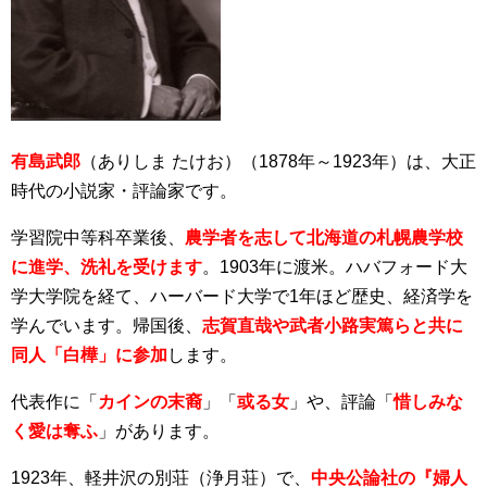
有島武郎
（ありしま たけお）（1878年～1923年）は、大正
時代の小説家・評論家です。
学習院中等科卒業後、
農学者を志して北海道の札幌農学校
に進学、洗礼を受けます
。1903年に渡米。ハバフォード大
学大学院を経て、ハーバード大学で1年ほど歴史、経済学を
学んでいます。帰国後、
志賀直哉や武者小路実篤らと共に
同人「白樺」に参加
します。
代表作に「
カインの末裔
」「
或る女
」や、評論「
惜しみな
く愛は奪ふ
」があります。
1923年、軽井沢の別荘（浄月荘）で、
中央公論社の『婦人