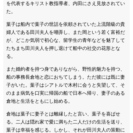
を代表するキリスト教指導者、内田にさえ見放されてい
た。
葉子は船内で葉子の世話を依頼されていた上流階級の貴
婦人である田川夫人を嘲弄し、また岡という若く富裕だ
が、どこか気弱で初心な、留学生の青年などを魅了して
たちまち田川夫人を押し退けて船中の社交の花形とな
る。
また婚約者を持つ身でありながら、野性的魅力を持つ、
船の事務長倉地と恋におちてしまう。ただ彼には既に妻
子がいた。葉子はシアトルで木村に会うと失望して、そ
のまま病気を口実に帰国の船で日本へ帰り、妻子のある
倉地と生活をともにし始める。
倉地は葉子に妻子とは離縁したと言い、葉子を喜ばせ
る。二人は隠れ家で愛に満ちた二人だけの生活を送り、
葉子は幸福を感じる。しかし、それが田川夫人の策動に