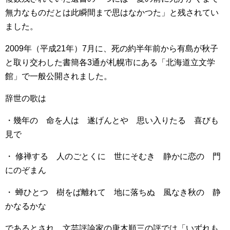
無力なものだとは此瞬間まで思はなかつた」と残されてい
ました。
2009年（平成21年）7月に、死の約半年前から有島が秋子
と取り交わした書簡各3通が札幌市にある「北海道立文学
館」で一般公開されました。
辞世の歌は
・幾年の 命を人は 遂げんとや 思い入りたる 喜びも
見で
・ 修禅する 人のごとくに 世にそむき 静かに恋の 門
にのぞまん
・ 蝉ひとつ 樹をば離れて 地に落ちぬ 風なき秋の 静
かなるかな
であるとされ、文芸評論家の唐木順三の評では「いずれも