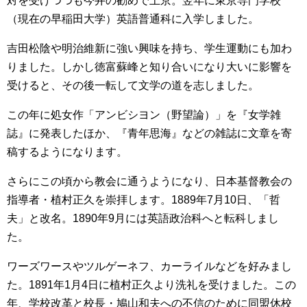
対を受けつつも今井の勧めで上京。翌年に東京専門学校
（現在の早稲田大学）英語普通科に入学しました。
吉田松陰や明治維新に強い興味を持ち、学生運動にも加わ
りました。しかし徳富蘇峰と知り合いになり大いに影響を
受けると、その後一転して文学の道を志しました。
この年に処女作「アンビシヨン（野望論）」を『女学雑
誌』に発表したほか、『青年思海』などの雑誌に文章を寄
稿するようになります。
さらにこの頃から教会に通うようになり、日本基督教会の
指導者・植村正久を崇拝します。1889年7月10日、「哲
夫」と改名。1890年9月には英語政治科へと転科しまし
た。
ワーズワースやツルゲーネフ、カーライルなどを好みまし
た。1891年1月4日に植村正久より洗礼を受けました。この
年、学校改革と校長・鳩山和夫への不信のために同盟休校