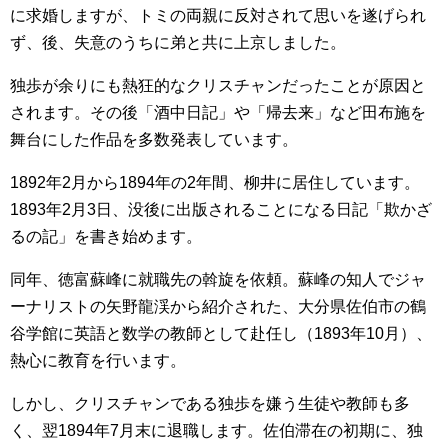
に求婚しますが、トミの両親に反対されて思いを遂げられ
ず、後、失意のうちに弟と共に上京しました。
独歩が余りにも熱狂的なクリスチャンだったことが原因と
されます。その後「酒中日記」や「帰去来」など田布施を
舞台にした作品を多数発表しています。
1892年2月から1894年の2年間、柳井に居住しています。
1893年2月3日、没後に出版されることになる日記「欺かざ
るの記」を書き始めます。
同年、徳富蘇峰に就職先の斡旋を依頼。蘇峰の知人でジャ
ーナリストの矢野龍渓から紹介された、大分県佐伯市の鶴
谷学館に英語と数学の教師として赴任し（1893年10月）、
熱心に教育を行います。
しかし、クリスチャンである独歩を嫌う生徒や教師も多
く、翌1894年7月末に退職します。佐伯滞在の初期に、独