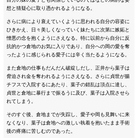
想と猜疑心に取り憑かれるようになる。
さらに病により衰えていくように思われる自分の容姿に
ひきかえ、日々美しくなっていく妹たちに次第に嫉妬と
憎悪の念を抱くようにさえなる。特に以前から自分に反
抗的かつ倉地のお気に入りであり、自分への岡の愛を奪
ったように感じられる愛子には辛く当たるようになる。
また倉地の仕事もだんだん破綻しだし、正井から葉子は
脅迫され金を奪われるようにさえなる。さらに貞世が腸
チフスで入院するにあたり、葉子の錯乱は頂点に達し、
貞世と倉地に暴行まで振るうに及び、葉子は入院させら
れてしまう。
そのすぐ後、倉地までが失踪し、愛子や岡も見舞いに来
なくなり、葉子は倉地への激しい執着を抱いたまま手術
後の疼痛に苦しむのであった。