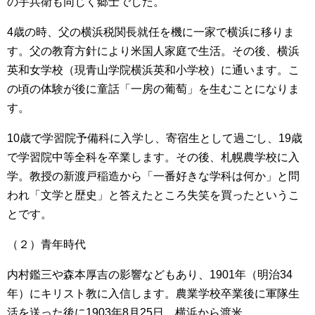
の宇兵衛も同じく郷士でした。
4歳の時、父の横浜税関長就任を機に一家で横浜に移りま
す。父の教育方針により米国人家庭で生活。その後、横浜
英和女学校（現青山学院横浜英和小学校）に通います。こ
の頃の体験が後に童話「一房の葡萄」を生むことになりま
す。
10歳で学習院予備科に入学し、寄宿生として過ごし、19歳
で学習院中等全科を卒業します。その後、札幌農学校に入
学。教授の新渡戸稲造から「一番好きな学科は何か」と問
われ「文学と歴史」と答えたところ失笑を買ったというこ
とです。
（２）青年時代
内村鑑三や森本厚吉の影響などもあり、1901年（明治34
年）にキリスト教に入信します。農業学校卒業後に軍隊生
活を送った後に1903年8月25日、横浜から渡米。