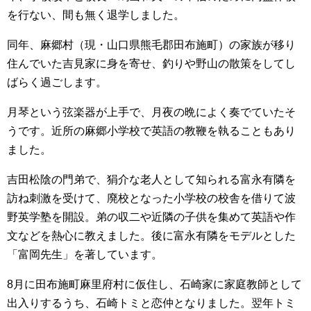
を行ない、間も無く退学しました。
同年、麻郷村（現・山口県熊毛郡田布施町）の家族が移り
住んでいた吉見家に身を寄せ、釣りや野山の散策をしてし
ばらく過ごします。
月琴という弦楽器が上手で、月夜の晩によく奏でていたそ
うです。近所の麻郷小学校で英語の教鞭を執ることもあり
ました。
吉田松陰の門弟で、狷介な老人として知られる富永有隣を
訪ね刺激を受けて、廃校となった小学校の校舎を借りて波
野英学塾を開設。弟の収二や近隣の子供を集めて英語や作
文などを熱心に教えました。後に富永有隣をモデルとした
「富岡先生」を著しています。
8月に田布施町麻里府村に仮住し、石崎家に家庭教師として
出入りするうち、石崎トミと恋仲となりました。翌年トミ