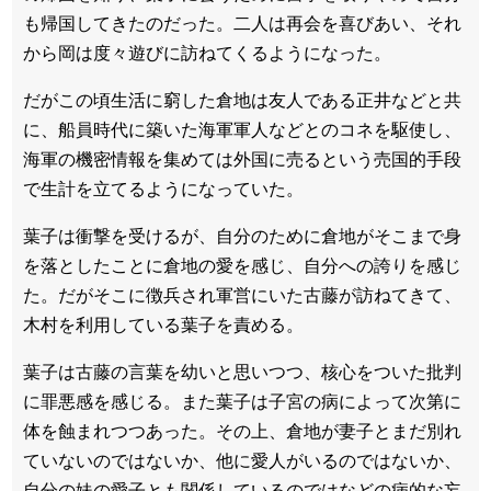
も帰国してきたのだった。二人は再会を喜びあい、それ
から岡は度々遊びに訪ねてくるようになった。
だがこの頃生活に窮した倉地は友人である正井などと共
に、船員時代に築いた海軍軍人などとのコネを駆使し、
海軍の機密情報を集めては外国に売るという売国的手段
で生計を立てるようになっていた。
葉子は衝撃を受けるが、自分のために倉地がそこまで身
を落としたことに倉地の愛を感じ、自分への誇りを感じ
た。だがそこに徴兵され軍営にいた古藤が訪ねてきて、
木村を利用している葉子を責める。
葉子は古藤の言葉を幼いと思いつつ、核心をついた批判
に罪悪感を感じる。また葉子は子宮の病によって次第に
体を蝕まれつつあった。その上、倉地が妻子とまだ別れ
ていないのではないか、他に愛人がいるのではないか、
自分の妹の愛子とも関係しているのではなどの病的な妄