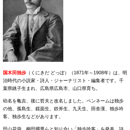
国木田独歩
（くにきだ どっぽ）（1871年～1908年）は、明
治時代の小説家・詩人・ジャーナリスト・編集者です。千
葉県銚子生まれ、広島県広島市、山口県育ち。
幼名を亀吉、後に哲夫と改名しました。ペンネームは独歩
の他、孤島生、鏡面生、鉄斧生、九天生、田舎漢、独歩吟
客、独歩生などがあります。
田山花袋、柳田國男らと知り合い「独歩吟客」を発表。詩