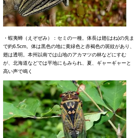
・蝦夷蝉（えぞぜみ）：セミの一種。体長は翅(はね)の先ま
で約6.5cm。体は黒色の地に黄緑色と赤褐色の斑紋があり、
翅は透明。本州以南では山地のアカマツの林などにすむ
が、北海道などでは平地にもみられ、夏、ギャーギャーと
高い声で鳴く