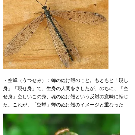
・空蝉（うつせみ）：蝉のぬけ殻のこと。もともと「現し
身」「現せ身」で、生身の人間をさしたが、のちに、「空
せ身」空しいこの身、魂のぬけ殻という反対の意味に転じ
た。これが、「空蝉」蝉のぬけ殻のイメージと重なった