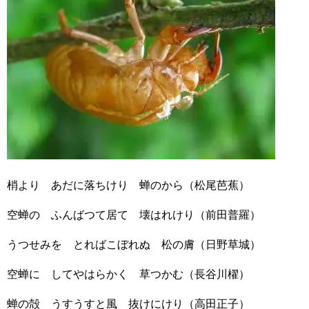
梢より あだに落ちけり 蝉のから（松尾芭蕉）
空蝉の ふんばつて居て 壊はれけり（前田普羅）
うつせみを とればこぼれぬ 松の膚（日野草城）
空蝉に してやはらかく 草つかむ（長谷川櫂）
蝉の殻 うすうすと風 抜けにけり（高田正子）