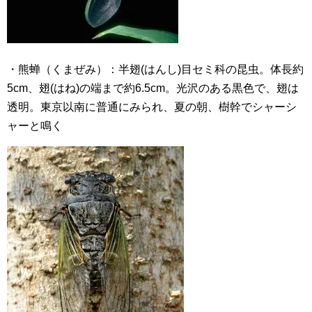
・熊蝉（くまぜみ）：半翅(はんし)目セミ科の昆虫。体長約
5cm、翅(はね)の端まで約6.5cm。光沢のある黒色で、翅は
透明。東京以南に普通にみられ、夏の朝、樹幹でシャーシ
ャーと鳴く