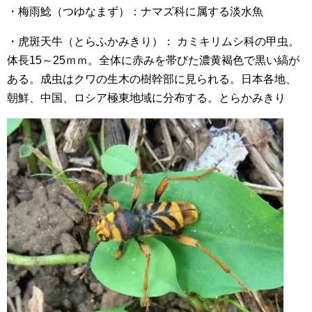
・梅雨鯰（つゆなまず）：ナマズ科に属する淡水魚
・虎斑天牛（とらふかみきり）： カミキリムシ科の甲虫。
体長15～25ｍｍ。全体に赤みを帯びた濃黄褐色で黒い縞が
ある。成虫はクワの生木の樹幹部に見られる。日本各地、
朝鮮、中国、ロシア極東地域に分布する。とらかみきり