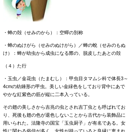
・蝉の殻（せみのから）：空蟬の別称
・蝉のぬけがら（せみのぬけがら）／蝉の蛻（せみのもぬ
け）：蝉が幼虫から成虫になる際の、脱皮したあとの殻
（４）た行
・玉虫／金花虫（たまむし）：甲虫目タマムシ科で体長3～
4cmの紡錘形の甲虫。美しい金緑色をしており背中にあで
やかな紅紫色の筋が縦に二本入っている。
その翅の美しさから吉兆の虫とされ吉丁虫とも呼ばれてお
り、死後も翅の色が退色しないことから古代から装飾品に
用いられた。法隆寺の国宝「玉虫厨子」が有名である。女
性に関わる俗信が多く、女性が持っていると良縁に恵まれ