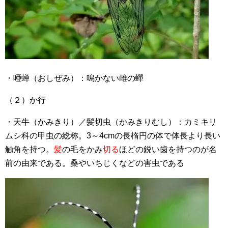
・唖蝉（おしぜみ）：鳴かない雌の蟬
（２）か行
・天牛（かみきり）／髪切虫（かみきりむし）：カミキリ
ムシ科の甲虫の総称。3～4cmの長楕円の体で体長より長い
触角を持つ。
髪
の毛をかみ
切る
ほどの鋭い歯を持つのが名
前の由来である。桑やいちじくなどの害虫である