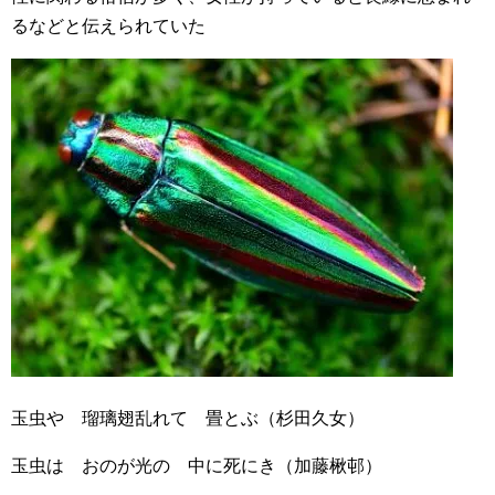
るなどと伝えられていた
玉虫や 瑠璃翅乱れて 畳とぶ（杉田久女）
玉虫は おのが光の 中に死にき（加藤楸邨）