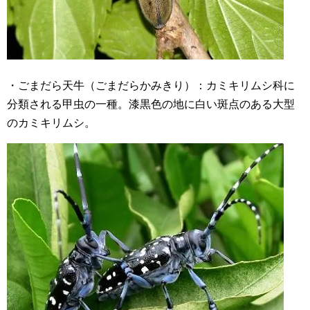
・ごまだら天牛（ごまだらかみきり）：カミキリムシ科に
分類される甲虫の一種。漆黒色の地に白い斑点のある大型
のカミキリムシ。