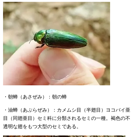
・朝蝉（あさぜみ）：朝の蝉
・油蝉（あぶらぜみ）：カメムシ目（半翅目）ヨコバイ亜
目（同翅亜目）セミ科に分類されるセミの一種。褐色の不
透明な翅をもつ大型のセミである。