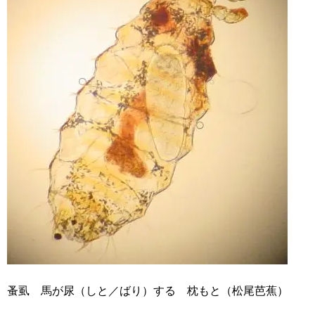
蚤虱 馬が尿（しと／ばり）する 枕もと（松尾芭蕉）