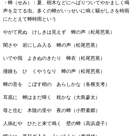
・蝉（せみ）：夏、樹木などにへばりついてやかましく鳴
声を立てる虫。多くの蝉がいっせいに鳴く騒がしさを時雨
にたとえて蝉時雨という
やがて死ぬ けしきは見えず 蝉の声（松尾芭蕉）
閑さや 岩にしみ入る 蝉の声（松尾芭蕉）
いでや我 よきぬのきたり 蝉衣（松尾芭蕉）
撞鐘も ひゞくやうなり 蝉の声（松尾芭蕉）
蝉の音を こぼす梢の あらしかな（各務支考）
耳底に 蝉はまだ啼く 枕かな（大島蓼太）
母と住む 木陰の里や 夜の蝉（小野素郷）
人病むや ひたと来て鳴く 壁の蝉（高浜虚子）