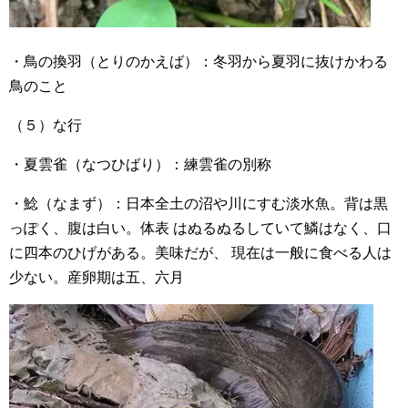
・鳥の換羽（とりのかえば）：冬羽から夏羽に抜けかわる
鳥のこと
（５）な行
・夏雲雀（なつひばり）：練雲雀の別称
・鯰（なまず）：日本全土の沼や川にすむ淡水魚。背は黒
っぽく、腹は白い。体表 はぬるぬるしていて鱗はなく、口
に四本のひげがある。美味だが、 現在は一般に食べる人は
少ない。産卵期は五、六月