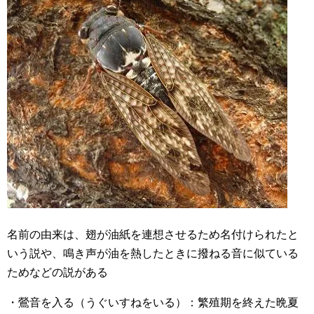
名前の由来は、翅が油紙を連想させるため名付けられたと
いう説や、鳴き声が油を熱したときに撥ねる音に似ている
ためなどの説がある
・鶯音を入る（うぐいすねをいる）：繁殖期を終えた晩夏