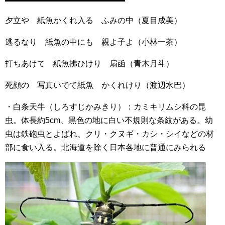
夕立や 紙魚かくれ入る ふみの中（夏目成美）
逃るなり 紙魚の中にも 親よ子よ（小林一茶）
打ちあけて 紙魚拂ひけり 扇函（青木月斗）
死顔の 写真いでて紙魚 かくれけり（渡辺水巴）
・白条天牛（しろすじかみきり）：カミキリムシ科の昆
虫。体長約5cm、黒色の地に白い不規則な条紋がある。幼
虫は鉄砲虫とよばれ、クリ・クヌギ・カシ・シイなどの材
部に食い入る。北海道を除く日本各地に普通にみられる