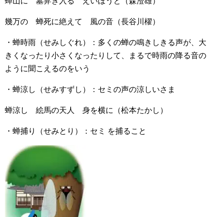
蟬山に 墓舁ぎ入る えいほうと（森澄雄）
幾万の 蝉死に絶えて 風の音（長谷川櫂）
・蝉時雨（せみしぐれ）：多くの蝉の鳴きしきる声が、大
きくなったり小さくなったりして、まるで時雨の降る音の
ように聞こえるのをいう
・蝉涼し（せみすずし）：セミの声の涼しいさま
蝉涼し 絵馬の天人 身を横に（松本たかし）
・蝉捕り（せみとり）：セミ を捕ること