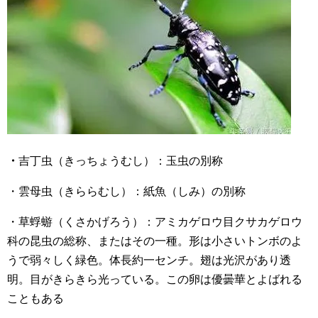
・
吉丁虫（きっちょうむし）：玉虫の別称
・雲母虫（きららむし）：紙魚（しみ）の別称
・草蜉蝣（くさかげろう）：アミカゲロウ目クサカゲロウ
科の昆虫の総称、またはその一種。形は小さいトンボのよ
うで弱々しく緑色。体長約一センチ。翅は光沢があり透
明。目がきらきら光っている。この卵は優曇華とよばれる
こともある