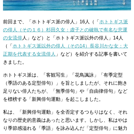
前回まで、「ホトトギス派の俳人」16人（「
ホトトギス派
の俳人（その１６）杉田久女：虚子との確執で有名な悲運
の女流俳
人」など）と「ホトトギス派以外の俳人」14人
（「
ホトトギス派以外の俳人（その14）長谷川かな女：大
正期を代表する女流俳人
」など）を紹介する記事を書いて
きました。
ホトトギス派は、「客観写生」「花鳥諷詠」「有季定型
（季語のある定型俳句）」を旨としましたが、それに飽き
足りない俳人たちが、「無季俳句」や「自由律俳句」など
を標榜する「新興俳句運動」を起こしました。
私は、「新興俳句運動」を全否定するつもりはなく、それ
なりの歴史的意義はあったと思います。しかし、私はやは
り季節感溢れる「季語」を詠み込んだ「定型俳句」に魅力