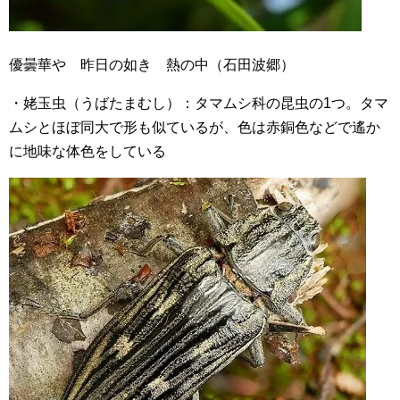
優曇華や 昨日の如き 熱の中（石田波郷）
・姥玉虫（うばたまむし）：タマムシ科の昆虫の1つ。タマ
ムシとほぼ同大で形も似ているが、色は赤銅色などで遙か
に地味な体色をしている