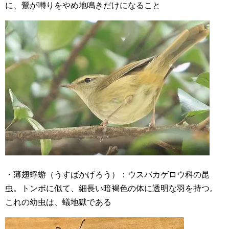
に、鶯が囀りをやめ地鳴きだけになること
・薄翅蜉蝣（うすばかげろう）：ウスバカゲロウ科の昆
虫。トンボに似て、細長い暗褐色の体に透明な羽を持つ。
これの幼虫は、蟻地獄である