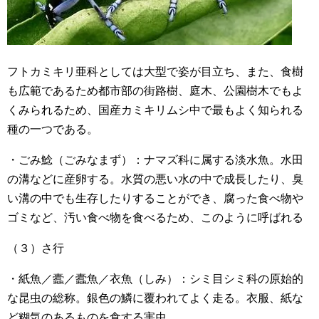
フトカミキリ亜科としては大型で姿が目立ち、また、食樹
も広範であるため都市部の街路樹、庭木、公園樹木でもよ
くみられるため、国産カミキリムシ中で最もよく知られる
種の一つである。
・ごみ鯰（ごみなまず）：ナマズ科に属する淡水魚。水田
の溝などに産卵する。水質の悪い水の中で成長したり、臭
い溝の中でも生存したりすることができ、腐った食べ物や
ゴミなど、汚い食べ物を食べるため、このように呼ばれる
（３）さ行
・紙魚／蠹／蠹魚／衣魚（しみ）：シミ目シミ科の原始的
な昆虫の総称。銀色の鱗に覆われてよく走る。衣服、紙な
ど糊気のあるものを食する害虫