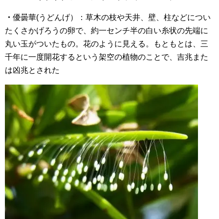
・
優曇華(うどんげ）：草木の枝や天井、壁、柱などについ
たくさかげろうの卵で、約一センチ半の白い糸状の先端に
丸い玉がついたもの。花のように見える。もともとは、三
千年に一度開花するという架空の植物のことで、吉兆また
は凶兆とされた