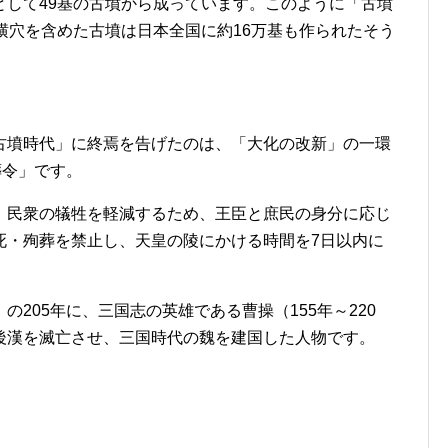
として49基の古墳から成っています。このように「古墳
横穴を含めた古墳は日本全国に約16万基も作られたそう
古墳時代」に終焉を告げたのは、「大化の改新」の一環
葬令」です。
、民衆の犠牲を軽減するため、王臣と庶民の身分に応じ
死・殉葬を禁止し、天皇の陵にかける時間を7日以内に
205年に、三国志の英雄である曹操（155年～220
後漢を滅亡させ、三国時代の魏を建国した人物です。