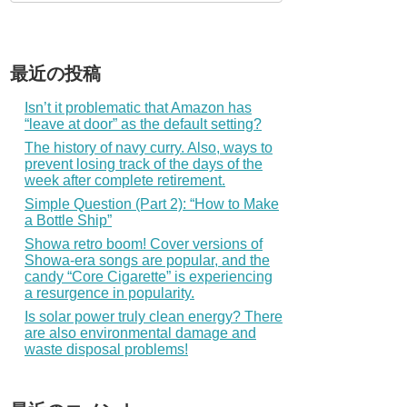
最近の投稿
Isn’t it problematic that Amazon has
“leave at door” as the default setting?
The history of navy curry. Also, ways to
prevent losing track of the days of the
week after complete retirement.
Simple Question (Part 2): “How to Make
a Bottle Ship”
Showa retro boom! Cover versions of
Showa-era songs are popular, and the
candy “Core Cigarette” is experiencing
a resurgence in popularity.
Is solar power truly clean energy? There
are also environmental damage and
waste disposal problems!