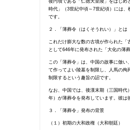
後円墳である「仁徳天皇陵」をはじめ
時代」（3世紀中頃～7世紀頃）には、
です。
２．「薄葬令（はくそうれい）」とは
これだけ膨大な数の古墳が作られた「
として646年に発布された「大化の薄
この「薄葬令」は、中国の故事に倣い
て作ってよい陵墓を制限し、人馬の殉
制限するという趣旨の詔です。
なお、中国では、後漢末期（三国時代）の
年）が薄葬令を発布しています。彼は
３．「薄葬令」発布の背景
（１）初期の大和政権（大和朝廷）