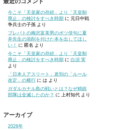
最近のコメント
今こそ「天皇家の存続」より「天皇制
廃止」の検討をすべき時期
に
元日中戦
争兵士の子孫
より
プレバトの梅沢富美男のボツ俳句に夏
井先生の添削を付けた本を出してほし
い！
に
匿名
より
今こそ「天皇家の存続」より「天皇制
廃止」の検討をすべき時期
に
白須 実
より
「日本人アスリート」差別の「ルール
改定」の横行
に
は
より
ガダルカナル島の戦いとは？なぜ精鋭
部隊は全滅したのか？
に
上村知代
より
アーカイブ
2026年