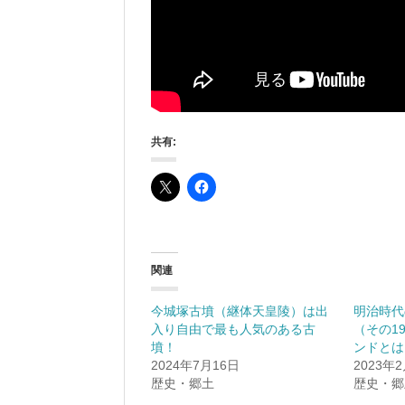
共有:
関連
今城塚古墳（継体天皇陵）は出
明治時代
入り自由で最も人気のある古
（その1
墳！
ンドとは
2024年7月16日
2023年
歴史・郷土
歴史・郷