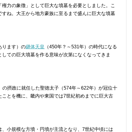
「権力の象徴」として巨大な墳墓を必要としました。こ
ですね。大王から地方豪族に至るまで盛んに巨大な墳墓
あります）の
継体天皇
（450年？～531年）の時代になる
としての巨大墳墓を作る意味が次第になくなってきま
年）の摂政に就任した聖徳太子（574年～622年）が冠位十
たことを機に、畿内や東国では7世紀初めまでに巨大古
は、小規模な方墳・円墳が主流となり、7世紀中頃には