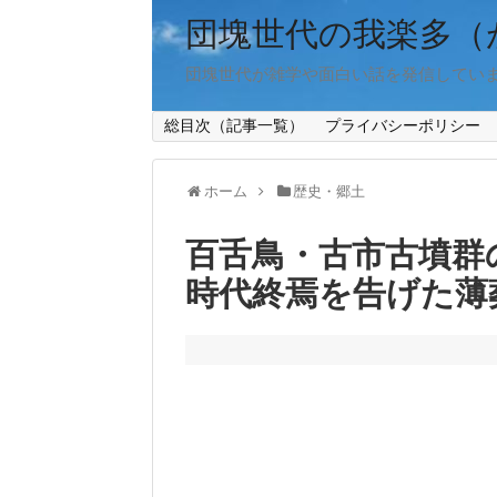
団塊世代の我楽多（
団塊世代が雑学や面白い話を発信してい
総目次（記事一覧）
プライバシーポリシー
ホーム
歴史・郷土
百舌鳥・古市古墳群
時代終焉を告げた薄