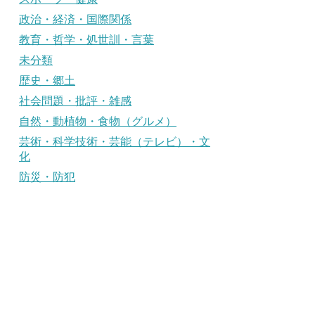
政治・経済・国際関係
教育・哲学・処世訓・言葉
未分類
歴史・郷土
社会問題・批評・雑感
自然・動植物・食物（グルメ）
芸術・科学技術・芸能（テレビ）・文
化
防災・防犯