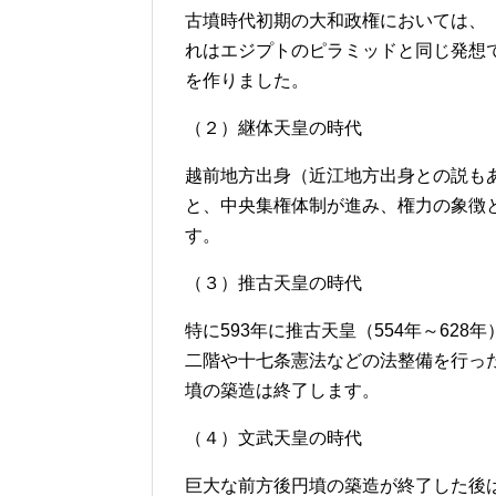
古墳時代初期の大和政権においては、
れはエジプトのピラミッドと同じ発想
を作りました。
（２）継体天皇の時代
越前地方出身（近江地方出身との説も
と、中央集権体制が進み、権力の象徴
す。
（３）推古天皇の時代
特に593年に推古天皇（554年～628
二階や十七条憲法などの法整備を行っ
墳の築造は終了します。
（４）文武天皇の時代
巨大な前方後円墳の築造が終了した後