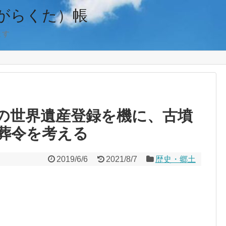
がらくた）帳
ます
の世界遺産登録を機に、古墳
葬令を考える
2019/6/6
2021/8/7
歴史・郷土