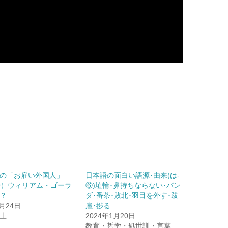
の「お雇い外国人」
日本語の面白い語源･由来(は-
9）ウィリアム・ゴーラ
⑥)埴輪･鼻持ちならない･パン
？
ダ･番茶･敗北･羽目を外す･跋
2月24日
扈･捗る
土
2024年1月20日
教育・哲学・処世訓・言葉