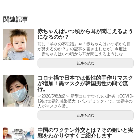
関連記事
赤ちゃんはいつ頃から耳が聞こえるよう
になるのか？
前に「羊水の不思議」や「赤ちゃんはいつ頃から目
が見えるのか？」の記事を書きましたが、今度は
「赤ちゃんはいつ頃から耳が聞こえるようにな...
記事を読む
コロナ禍で日本では個性的手作りマスク
が増加！黒マスクが韓国男性の間で流
行。
＜2020/5/8追記＞ 新型コロナウイルス肺炎（COVID-
19)の世界的感染拡大（パンデミック）で、世界中の
人がマスクを常...
記事を読む
中国のワクチン外交とは？その狙いと実
態をわかりやすくご紹介します