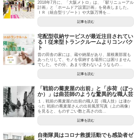
2018年7月に、「大阪メトロ」は、「駅リニューアル
計画」と「ホームドア設置計画」を発表しました。
ＩＲ（統合型リゾート）や大阪万博を...
記事を読む
宅配型収納サービスが最近注目されてい
る！従来型トランクルームよりコンパク
ト
昔の田舎の家には、蔵や納屋があり、屋根裏部屋も
あったりして、モノを収納する場所には困りません
でした。その分、あまり使わないようなもの...
記事を読む
「戦前の蕎麦屋の出前」と「歩荷（ぼっ
か）」は曲芸師のような驚異的な職人芸
１．戦前の蕎麦屋の出前の職人芸（職人技）は凄か
った 戦前の蕎麦屋さんの出前風景写真（上の画像）
を見ると、ものすごい数と高さの出...
記事を読む
自衛隊員はコロナ救援活動でも感染者ゼ