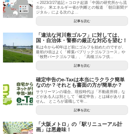
＜2023/2/27追記＞コロナ起源「中国の研究所から流
出か」 米エネルギー省が判断との報道 「朝日新聞デ
ジタル」による次のよ...
記事を読む
「違法な河川敷ゴルフ」に対しては、
国・自治体・警察の厳正な対応を望む！
私は今から40年ほど前にゴルフを始めたのですが、
最初の頃はよく「樟葉パブリックゴルフコース」や
「牧野パークゴルフ場」、「高槻ゴルフ倶...
記事を読む
確定申告のe-Taxは本当にラクラク簡単
なのか？それとも書面の方が簡単か？
サラリーマンの場合、現役時代は「不動産所得」な
どがある人は別として「確定申告」とは縁がありま
せん。 ところが退職して年...
記事を読む
「大阪メトロ」の「駅リニューアル計
画」は悪趣味！