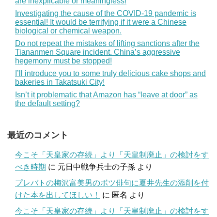
are inexplicable or meaningless!
Investigating the cause of the COVID-19 pandemic is
essential! It would be terrifying if it were a Chinese
biological or chemical weapon.
Do not repeat the mistakes of lifting sanctions after the
Tiananmen Square incident. China’s aggressive
hegemony must be stopped!
I’ll introduce you to some truly delicious cake shops and
bakeries in Takatsuki City!
Isn’t it problematic that Amazon has “leave at door” as
the default setting?
最近のコメント
今こそ「天皇家の存続」より「天皇制廃止」の検討をす
べき時期
に
元日中戦争兵士の子孫
より
プレバトの梅沢富美男のボツ俳句に夏井先生の添削を付
けた本を出してほしい！
に
匿名
より
今こそ「天皇家の存続」より「天皇制廃止」の検討をす