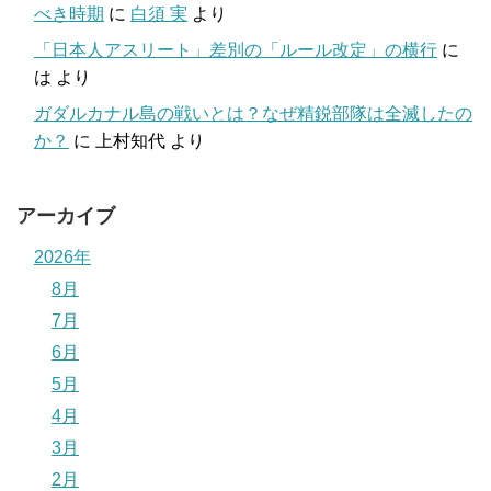
べき時期
に
白須 実
より
「日本人アスリート」差別の「ルール改定」の横行
に
は
より
ガダルカナル島の戦いとは？なぜ精鋭部隊は全滅したの
か？
に
上村知代
より
アーカイブ
2026年
8月
7月
6月
5月
4月
3月
2月