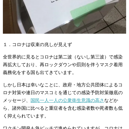
１．コロナは収束の兆しが見えず
全世界的に見るとコロナは第二波（ないし第三波）で感染
再拡大しており、再ロックダウンや罰則を伴うマスク着用
義務化をする国も出てきています。
しかし日本は幸いなことに、政府・地方公共団体によるコ
ロナ対策や連日のマスコミを通じての感染予防対策徹底の
メッセージ、
国民一人一人の公衆衛生意識の高さ
などか
ら、諸外国に比べると重症者を含む感染者数や死者数も低
く抑えられています。
ワクチン開発も急ピッチで進められていますが、コロナは