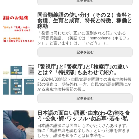
記事を読む
同音類義語の使い分け（その２）食料と
食糧、生育と成育、特長と特徴、稼働と
稼動
「発音は同じだが、互いに区別される語」である
「同音異義語」（英語では「homophone（ホモフォ
ン）」と言います）は、「いどう」（...
記事を読む
｢警視庁｣と｢警察庁｣と｢検察庁｣の違い
とは？「特捜部｣もあわせて紹介。
＜2024/4/30追記＞自民党裏金問題での東京地検特捜
部の捜査は、期待外れ 一方、自民党の裏金問題にか
かる東京地検特捜部の捜...
記事を読む
日本語の面白い語源･由来(わ-②)割を食
う･公魚･鰐･ワッフル･勿忘草･若布･私
日本語の語源には面白いものがたくさんあります。
前に「国語辞典を読む楽しみ」という記事を書きま
したが、語源を知ることは日本語を...