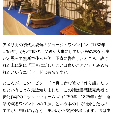
アメリカの初代大統領のジョージ・ワシントン（1732年～
1799年）が少年時代、父親が大事にしていた桜の木が邪魔
だと思って無断で伐った後、正直に告白したところ、許さ
れた上に逆に「正直に話したことは良いことだ」と褒めら
れたというエピソードは有名ですね。
ところが、このエピソードは真っ赤な嘘で「作り話」だっ
たということを最近知りました。この話は書籍販売業者で
伝記作家のロック・ウィームズ（1759年～1825年）が「逸
話で綴るワシントンの生涯」という本の中で紹介したもの
ですが、初版にはなく、第5版から突然登場します。彼は本