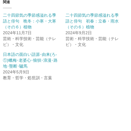
関連
二十四節気の季節感溢れる季
二十四節気の季節感溢れる季
語と俳句 晩冬：小寒・大寒
語と俳句 初春：立春・雨水
（その６）植物
（その６）植物
2024年11月7日
2024年9月2日
芸術・科学技術・芸能（テレ
芸術・科学技術・芸能（テレ
ビ）・文化
ビ）・文化
日本語の面白い語源･由来(ろ-
①)蠟梅･老婆心･狼狽･浪漫･路
地･壟断･驢馬
2024年5月9日
教育・哲学・処世訓・言葉