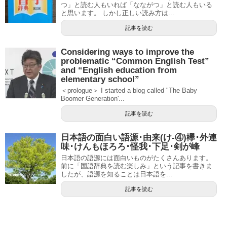
つ」と読む人もいれば「なながつ」と読む人もいる
と思います。 しかし正しい読み方は...
記事を読む
Considering ways to improve the
problematic “Common English Test”
and “English education from
elementary school”
＜prologue＞ I started a blog called "The Baby
Boomer Generation'...
記事を読む
日本語の面白い語源･由来(け-④)欅･外連
味･けんもほろろ･怪我･下足･剣が峰
日本語の語源には面白いものがたくさんあります。
前に「国語辞典を読む楽しみ」という記事を書きま
したが、語源を知ることは日本語を...
記事を読む