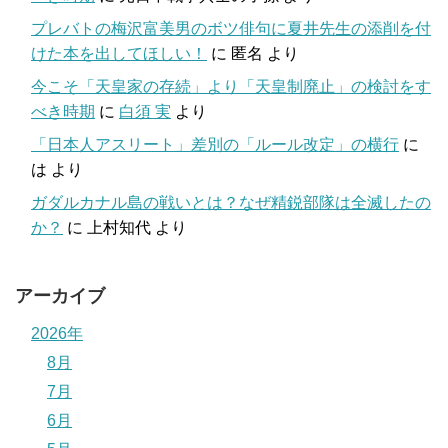
プレバトの梅沢富美男のボツ俳句に夏井先生の添削を付
けた本を出してほしい！
に
匿名
より
今こそ「天皇家の存続」より「天皇制廃止」の検討をす
べき時期
に
白須 実
より
「日本人アスリート」差別の「ルール改定」の横行
に
は
より
ガダルカナル島の戦いとは？なぜ精鋭部隊は全滅したの
か？
に
上村知代
より
アーカイブ
2026年
8月
7月
6月