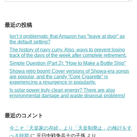
最近の投稿
Isn’t it problematic that Amazon has “leave at door” as
the default setting?
The history of navy curry. Also, ways to prevent losing
track of the days of the week after complete retirement.
Simple Question (Part 2): “How to Make a Bottle Ship”
Showa retro boom! Cover versions of Showa-era songs
are popular, and the candy “Core Cigarette” is
experiencing a resurgence in popularity.
Is solar power truly clean energy? There are also
environmental damage and waste disposal problems!
最近のコメント
今こそ「天皇家の存続」より「天皇制廃止」の検討をす
べき時期
に
元日中戦争兵士の子孫
より