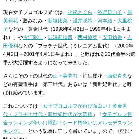
現在女子プロゴルフ界では、
小祝さくら
・
渋野日向子
・
原
英莉花
・勝みなみ・
新垣比菜
・
淺井咲希
・
河本結
・
大里桃
子
などの「黄金世代（1998年4月2日～1999年4月1日生ま
れ）」や
古江彩佳
・
澁澤莉絵留
・
西村優菜
・
安田祐香
・
吉
田優利
などの「プラチナ世代（ミレニアム世代）（2000年
4月2日～2001年4月1日生まれ）」と呼ばれる20代前半の選
手が大活躍するようになって来ました。
さらにその下の世代の
山下美夢有
・笹生優花・
西郷真央
な
どの有望選手は「第三世代」あるいは「新世紀世代」と呼
ばれ始めています。
これについては「
女子プロゴルフが再び面白い！黄金世
代・プラチナ世代・新世紀世代が大活躍
」「
女子ゴルフ賞
金ランキング争いは熾烈！シード権争いはメルセデスラン
キング。
」という記事に詳しく書いていますので、ぜひご