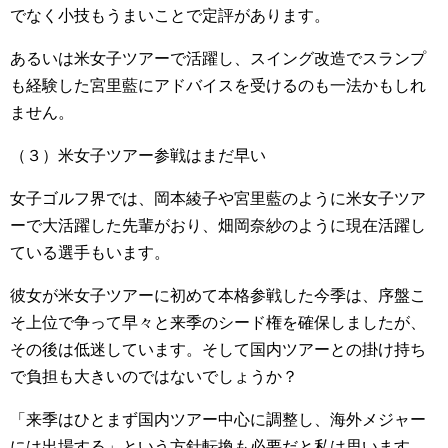
でなく小技もうまいことで定評があります。
あるいは米女子ツアーで活躍し、スイング改造でスランプ
も経験した宮里藍にアドバイスを受けるのも一法かもしれ
ません。
（３）米女子ツアー参戦はまだ早い
女子ゴルフ界では、岡本綾子や宮里藍のように米女子ツア
ーで大活躍した先輩がおり、畑岡奈紗のように現在活躍し
ている選手もいます。
彼女が米女子ツアーに初めて本格参戦した今季は、序盤こ
そ上位で争って早々と来季のシード権を確保しましたが、
その後は低迷しています。そして国内ツアーとの掛け持ち
で負担も大きいのではないでしょうか？
「来季はひとまず国内ツアー中心に調整し、海外メジャー
には出場する」という方針転換も必要だと私は思います。