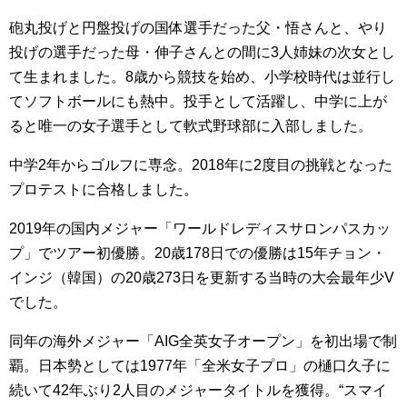
砲丸投げと円盤投げの国体選手だった父・悟さんと、やり
投げの選手だった母・伸子さんとの間に3人姉妹の次女とし
て生まれました。8歳から競技を始め、小学校時代は並行し
てソフトボールにも熱中。投手として活躍し、中学に上が
ると唯一の女子選手として軟式野球部に入部しました。
中学2年からゴルフに専念。2018年に2度目の挑戦となった
プロテストに合格しました。
2019年の国内メジャー「ワールドレディスサロンパスカッ
プ」でツアー初優勝。20歳178日での優勝は15年チョン・
インジ（韓国）の20歳273日を更新する当時の大会最年少V
でした。
同年の海外メジャー「AIG全英女子オープン」を初出場で制
覇。日本勢としては1977年「全米女子プロ」の樋口久子に
続いて42年ぶり2人目のメジャータイトルを獲得。“スマイ