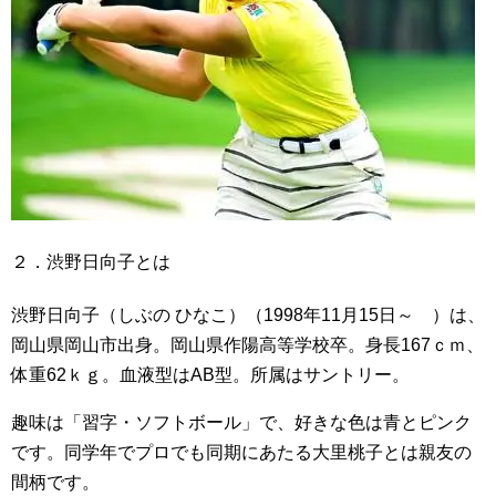
２．渋野日向子とは
渋野日向子
（しぶの ひなこ）（1998年11月15日～ ）は、
岡山県岡山市出身。岡山県作陽高等学校卒。身長167ｃｍ、
体重62ｋｇ。血液型はAB型。所属はサントリー。
趣味は「習字・ソフトボール」で、好きな色は青とピンク
です。同学年でプロでも同期にあたる大里桃子とは親友の
間柄です。