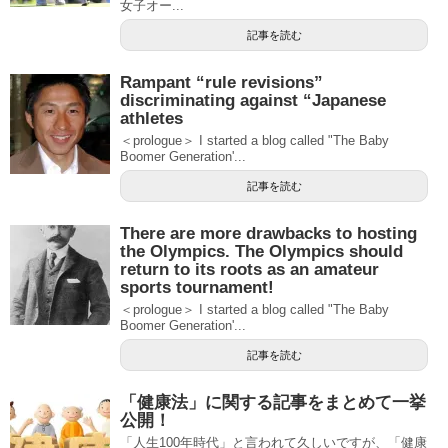
女子オー...
記事を読む
Rampant “rule revisions”
discriminating against “Japanese
athletes
＜prologue＞ I started a blog called "The Baby
Boomer Generation'...
記事を読む
There are more drawbacks to hosting
the Olympics. The Olympics should
return to its roots as an amateur
sports tournament!
＜prologue＞ I started a blog called "The Baby
Boomer Generation'...
記事を読む
「健康法」に関する記事をまとめて一挙
公開！
「人生100年時代」と言われて久しいですが、「健康