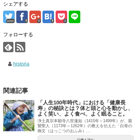
シェアする
error
0
0
フォローする
historia
関連記事
「人生100年時代」における「健康長
寿」の秘訣とは？体と頭と心を動かし、
よく笑い、よく食べ、よく眠ること。
浄土真宗本願寺八世蓮如（1415年～1499年）が、親
鸞聖人（1173年～1262年）の教えを伝えた「白骨の
御文（はっこつのおふみ）...