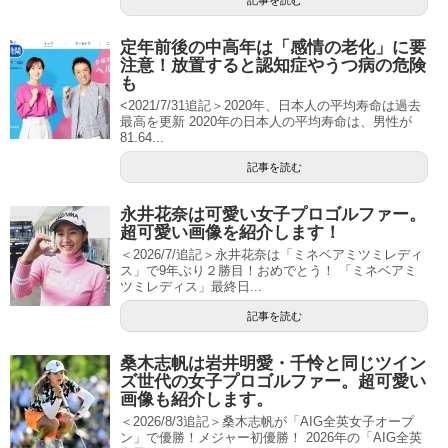
記事を読む
定年前後の中高年は「感情の老化」に要
注意！放置すると認知症やうつ病の危険
も
<2021/7/31追記＞2020年、日本人の平均寿命は過去
最高を更新 2020年の日本人の平均寿命は、男性が
81.64...
記事を読む
永井花奈は可愛い女子プロゴルファー。
超可愛い画像を紹介します！
＜2026/7/追記＞永井花奈は「ミネベアミツミレディ
ス」で9年ぶり２勝目！おめでとう！ 「ミネベアミ
ツミレディス」最終日...
記事を読む
桑木志帆は岩井明愛・千怜と同じツイン
ズ世代の女子プロゴルファー。超可愛い
画像も紹介します。
＜2026/8/3追記＞桑木志帆が「AIG全英女子オープ
ン」で優勝！メジャー初優勝！ 2026年の「AIG全英