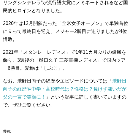
リングシンデレラ”が流行語大賞にノミネートされるなど国
民的ヒロインとなりました。
2020年は12月開催だった「全米女子オープン」で単独首位
に立って最終日を迎え、メジャー2勝目に迫りましたが4位
惜敗。
2021年「スタンレーレディス」で1年11カ月ぶりの優勝を
飾り、3週後の「樋口久子 三菱電機レディス」で国内ツア
ー6勝目。愛称は「しぶこ」。
なお、渋野日向子の経歴やエピソードについては「
渋野日
向子の経歴や中学・高校時代は？性格は？負けず嫌いだが
父の一言で笑顔に！
」という記事に詳しく書いていますの
で、ぜひご覧ください。
共有: