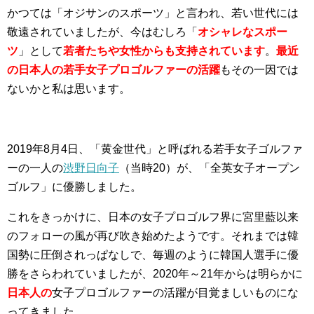
かつては「オジサンのスポーツ」と言われ、若い世代には
敬遠されていましたが、今はむしろ「
オシャレなスポー
ツ
」として
若者たちや女性からも支持されています
。
最近
の
日本人の若手女子プロゴルファーの活躍
もその一因では
ないかと私は思います。
2019年8月4日、「黄金世代」と呼ばれる若手女子ゴルファ
ーの一人の
渋野日向子
（当時20）が、「全英女子オープン
ゴルフ」に優勝しました。
これをきっかけに、日本の女子プロゴルフ界に宮里藍以来
のフォローの風が再び吹き始めたようです。それまでは韓
国勢に圧倒されっぱなしで、毎週のように韓国人選手に優
勝をさらわれていましたが、2020年～21年からは明らかに
日本人の
女子プロゴルファーの活躍が目覚ましいものにな
ってきました。