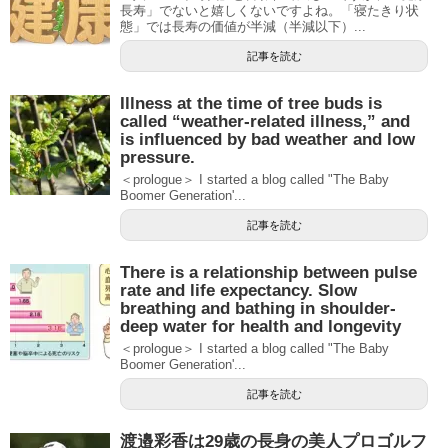
長寿」でないと嬉しくないですよね。「寝たきり状
態」では長寿の価値が半減（半減以下）...
記事を読む
Illness at the time of tree buds is
called “weather-related illness,” and
is influenced by bad weather and low
pressure.
＜prologue＞ I started a blog called "The Baby
Boomer Generation'...
記事を読む
There is a relationship between pulse
rate and life expectancy. Slow
breathing and bathing in shoulder-
deep water for health and longevity
＜prologue＞ I started a blog called "The Baby
Boomer Generation'...
記事を読む
渡邉彩香は29歳の長身の美人プロゴルフ