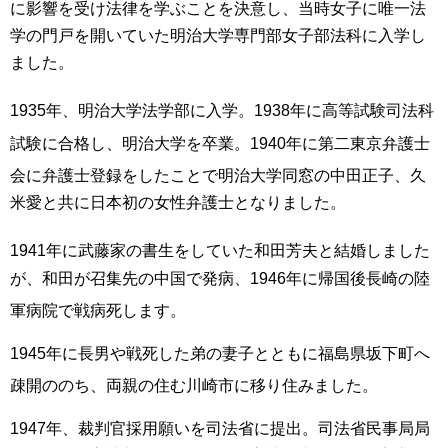
に影響を受け法律を学ぶことを決意し
、当時女子に唯一法
学の門戸を開いていた明治大学専門部女子部法科に入学し
ました。
1935年、明治大学法学部に入学
。1938年に高等試験司法科
試験に合格し
、明治大学を卒業
。1940年に第二東京弁護士
会に弁護士登録をした
ことで明治大学同窓の中田正子、久
米愛と共に日本初の女性弁護士となりました。
1941年に武藤家の書生をしていた和田芳夫
と結婚しました
が、和田が召集先の中国で発病、1946年に帰国後長崎の陸
軍病院で戦病死します
。
1945年に長男や戦死した弟の妻子とともに福島県坂下町へ
疎開
ののち、両親の住む川崎市に移り住みました。
1947年、裁判官採用願いを司法省に提出。司法省民事局局