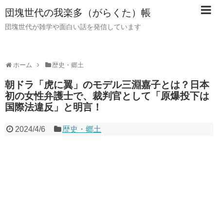
団塊世代の我楽多（がらくた）帳
団塊世代が雑学や面白い話を発信しています
ホーム
歴史・郷土
朝ドラ「虎に翼」のモデル三淵嘉子とは？日本
初の女性弁護士で、裁判官として「原爆投下は
国際法違反」と明言！
2024/4/6
歴史・郷土