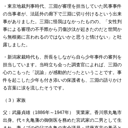
・東京地裁判事時代、三淵が審理を担当していた民事事件
の当事者が、法廷外の廊下で三淵に切り付けるという出来
事がありました。三淵に怪我はなかったものの、「女性判
事による審理の不手際から刃傷沙汰が起きたのだと世間か
ら無根拠に言われるのではないかと思うと情けない」と吐
露しました。
・新潟家裁時代も、所長をしながら自ら少年事件の審判を
担当しています。当時立ち会った調査官によれば、三淵の
心のこもった「説諭」が感動的だったということです。事
件を起こした少年も付き添いの保護者も、三淵の語りかけ
る言葉に涙を流したそうです。
（３）家族
父：武藤貞雄（1886年～1947年） 実業家。香川県丸亀市
出身。代々丸亀藩の御側医を務めた宮武家の二男として生
まれ、妻ノブの伯父で丸亀の市会議員・武藤直言の養子と