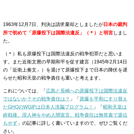
1963年12月7日、判決
は請求棄却としましたが
日本の裁判
所で初めて「原爆投下は国際法違反」（＊）と明言
しまし
た。
（＊）私も原爆投下は国際法違反の戦争犯罪だと思いま
す。また近衛文麿の早期和平を促す建言（1945年2月14日
の「近衛上奏文」）を退けて原爆投下まで日本の降伏を遅
らせた昭和天皇の戦争責任も重いと考えます。
これについては、「
広島と長崎への原爆投下は国際法違反
ではないか？その戦争責任は？
」「
原爆を平和にすり替え
たGHQのWGIPは日本人洗脳プログラム！
」「
昭和天皇は
終戦後、現人神をやめ人間宣言。戦争責任は無答責で退位
もせず
」の記事に詳しく書いていますので、ぜひご覧くだ
さい。