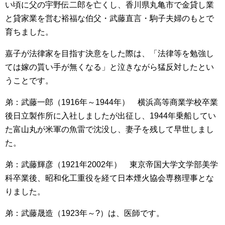
い頃に父の宇野伝二郎を亡くし、香川県丸亀市で金貸し業
と貸家業を営む裕福な伯父・武藤直言・駒子夫婦のもとで
育ちました。
嘉子が法律家を目指す決意をした際は、「法律等を勉強し
ては嫁の貰い手が無くなる」と泣きながら猛反対したとい
うことです。
弟：武藤一郎（1916年～1944年） 横浜高等商業学校卒業
後日立製作所に入社しましたが出征し、1944年乗船してい
た富山丸が米軍の魚雷で沈没し、妻子を残して早世しまし
た。
弟：武藤輝彦（1921年2002年） 東京帝国大学文学部美学
科卒業後、昭和化工重役を経て日本煙火協会専務理事とな
りました。
弟：武藤晟造（1923年～?）は、医師です。