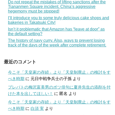
Do not repeat the mistakes of lifting sanctions after the
Tiananmen Square incident. China’s aggressive
hegemony must be stopped!
I’ll introduce you to some truly delicious cake shops and
bakeries in Takatsuki City!
Isn’t it problematic that Amazon has “leave at door” as
the default setting?
The history of navy curry. Also, ways to prevent losing
track of the days of the week after complete retirement.
最近のコメント
今こそ「天皇家の存続」より「天皇制廃止」の検討をす
べき時期
に
元日中戦争兵士の子孫
より
プレバトの梅沢富美男のボツ俳句に夏井先生の添削を付
けた本を出してほしい！
に
匿名
より
今こそ「天皇家の存続」より「天皇制廃止」の検討をす
べき時期
に
白須 実
より