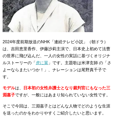
2024年度前期放送のNHK「連続テレビ小説」（朝ドラ）
は、吉田恵里香作、伊藤沙莉主演で、日本史上初めて法曹
の世界に飛び込んだ、一人の女性の実話に基づくオリジナ
ルストーリーの「
虎に翼
」です。主題歌は米津玄師 の「さ
よーならまたいつか！」、ナレーションは尾野真千子で
す。
モデル
は、
日本初の女性弁護士となり裁判官にもなった
三
淵嘉子
ですが、一般にはあまり知られていない女性です。
そこで今回は、三淵嘉子とはどんな人物でどのような生涯
を送ったのかをわかりやすくご紹介したいと思います。