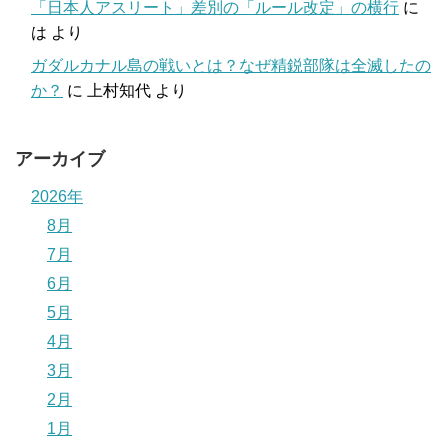
「日本人アスリート」差別の「ルール改定」の横行
に
は
より
ガダルカナル島の戦いとは？なぜ精鋭部隊は全滅したの
か？
に
上村知代
より
アーカイブ
2026年
8月
7月
6月
5月
4月
3月
2月
1月