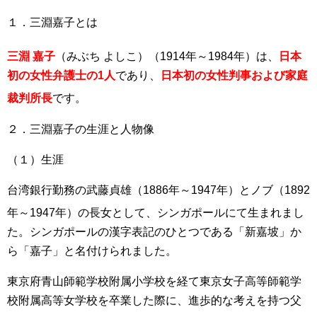
１．三淵嘉子とは
三淵 嘉子
（みぶち よしこ）（1914年～1984年）
は、
日本
初の女性弁護士の1人
であり、
日本
初の女性判事および家庭
裁判所長
です
。
２．三淵嘉子の生涯と人物像
（１）生涯
台湾銀行勤務の武藤貞雄（1886年～1947年）とノブ（1892
年～1947年）の長女
として、シンガポールにて生まれまし
た。シンガポールの漢字表記のひとつである「新嘉坡」か
ら「嘉子」と名付けられました。
東京府青山師範学校附属小学校を経て東京女子高等師範学
校附属高等女学校を卒業した際に、進歩的な考えを持つ父