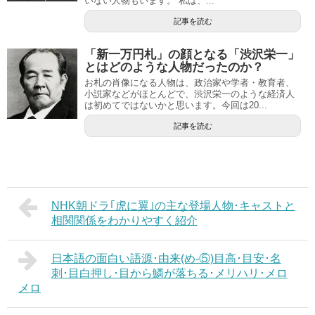
いない人物もいます。 私は、...
記事を読む
「新一万円札」の顔となる「渋沢栄一」
とはどのような人物だったのか？
お札の肖像になる人物は、政治家や学者・教育者、
小説家などがほとんどで、渋沢栄一のような経済人
は初めてではないかと思います。今回は20...
記事を読む
NHK朝ドラ｢虎に翼｣の主な登場人物･キャストと
相関関係をわかりやすく紹介
日本語の面白い語源･由来(め-⑤)目高･目安･名
刺･目白押し･目から鱗が落ちる･メリハリ･メロ
メロ