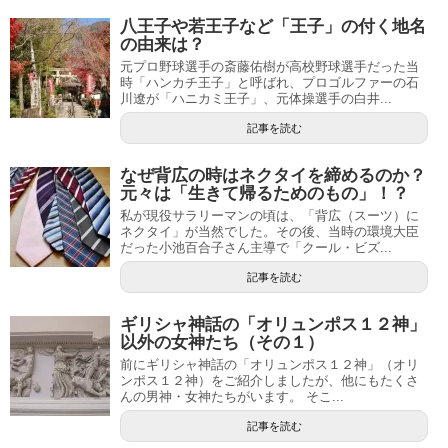
八王子や若王子など「王子」の付く地名
の由来は？
元プロ野球選手の斎藤佑樹が高校野球選手だった当
時「ハンカチ王子」と呼ばれ、プロゴルファーの石
川遼が「ハニカミ王子」、元体操選手の白井...
記事を読む
なぜ背広の時はネクタイを締めるのか？
元々は「生きて帰るためのもの」！？
私が現役サラリーマンの頃は、「背広（スーツ）に
ネクタイ」が当然でした。その後、当時の環境大臣
だった小池百合子さん主導で「クール・ビズ...
記事を読む
ギリシャ神話の「オリュンポス１２神」
以外の女神たち（その１）
前にギリシャ神話の「オリュンポス１２神」（オリ
ンポス１２神）をご紹介しましたが、他にもたくさ
んの男神・女神たちがいます。 そこ...
記事を読む