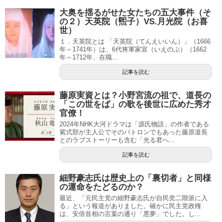
大奥を揺るがせた女たちの五大事件（そ
の２）天英院（煕子）VS.月光院（お喜
世）
１．天英院とは 「天英院（てんえいいん）」（1666
年～1741年）は、6代将軍家宣（いえのぶ）（1662
年～1712年、在職...
記事を読む
藤原実資とは？小野宮流の祖で、道長の
「この世をば」の歌を後世に広めた秀才
官僚！
2024年NHK大河ドラマは「源氏物語」の作者である
紫式部が主人公でそのパトロンでもあった藤原道長
とのラブストーリーも含む「光る君へ...
記事を読む
細野豪志氏は歴史上の「裏切者」と同様
の運命をたどるのか？
最近、「元民主党の細野豪志氏が自民党二階派に入
る」という報道がありました。確かに民主党政権
は、安倍首相の言葉の通り「悪夢」でした。し...