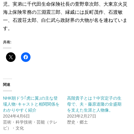
児。実弟に千代田生命保険社長の萱野章次郎、大東京火災
海上保険常務の三淵震三郎、縁戚には反町茂作、石渡敏
一、石渡荘太郎、白仁武ら政財界の大物が名を連ねていま
す。
共有:
関連
NHK朝ドラ｢虎に翼｣の主な登
高階貴子とは？中宮定子の生
場人物･キャストと相関関係を
母で、夫・藤原道隆の全盛期
わかりやすく紹介
を支えた生涯と人物像。
2024年4月6日
2023年2月27日
芸術・科学技術・芸能（テレ
歴史・郷土
ビ）・文化