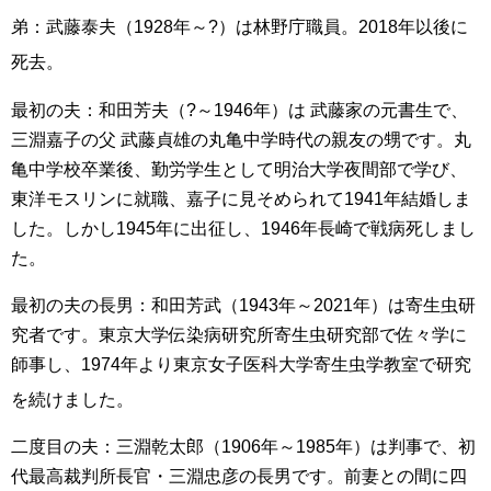
弟：武藤泰夫（1928年～?）は林野庁職員
。2018年以後に
死去
。
最初の夫：和田芳夫（?～1946年）は 武藤家の元書生で、
三淵嘉子の父 武藤貞雄の丸亀中学時代の親友の甥です。丸
亀中学校卒業後、勤労学生として明治大学夜間部で学び、
東洋モスリンに就職、嘉子に見そめられて1941年結婚しま
した。しかし1945年に出征し、1946年長崎で戦病死しまし
た。
最初の夫の長男：和田芳武（1943年～2021年）は寄生虫研
究者です。東京大学伝染病研究所寄生虫研究部で佐々学に
師事し、1974年より東京女子医科大学寄生虫学教室で研究
を続けました
。
二度目の夫：三淵乾太郎（1906年～1985年）は判事で、初
代最高裁判所長官・三淵忠彦の長男です。前妻との間に四