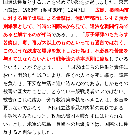
国際法違反とすることを求めて訴訟を提起しました。東京
地裁は、1963年（昭和38年）12月7日、「
広島、長崎両市
に対する原子爆弾による爆撃は、無防守都市に対する無差
別爆撃として、当時の国際法から見て、違法な戦闘行為で
あると解するのが相当
である。」、「
原子爆弾のもたらす
苦痛は、毒、毒ガス以上のものといっても過言ではなく、
このような残虐な爆弾を投下した行為は、不必要な苦痛を
与えてはならないという戦争法の基本原則に違反
している
ということができよう。」、「国家は自らの権限と責任に
おいて開始した戦争により、多くの人々を死に導き、障害
を負わせ、不安な生活に追い込んだのである。しかもその
被害の甚大なことは、とうてい一般戦災者の比ではない。
被告がこれに鑑み十分な救済策を執るべきことは、多言を
要しないであろう。それは立法府及び内閣の責務である。
本訴訟をみるにつけ、政治の貧困を嘆かずにはおられな
い」とし、米軍の広島・長崎への原爆投下は、国際法に違
反すると判決しました。