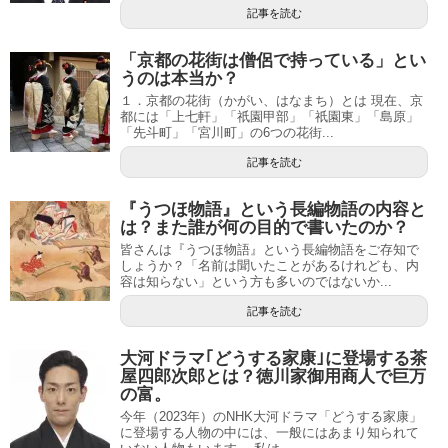
記事を読む
「京都の花街は僧侶で持っている」とい
うのは本当か？
１．京都の花街（かがい、はなまち）とは 現在、京
都には「上七軒」「祇園甲部」「祇園東」「島原」
「先斗町」「宮川町」の6つの花街...
記事を読む
『うつほ物語』という長編物語の内容と
は？また誰が何の目的で書いたのか？
皆さんは『うつほ物語』という長編物語をご存知で
しょうか？「名前は聞いたことがあるけれども、内
容は知らない」という方も多いのではないか...
記事を読む
大河ドラマ｢どうする家康｣に登場する茶
屋四郎次郎とは？徳川家御用商人で巨万
の富。
今年（2023年）のNHK大河ドラマ「どうする家康」
に登場する人物の中には、一般にはあまり知られて