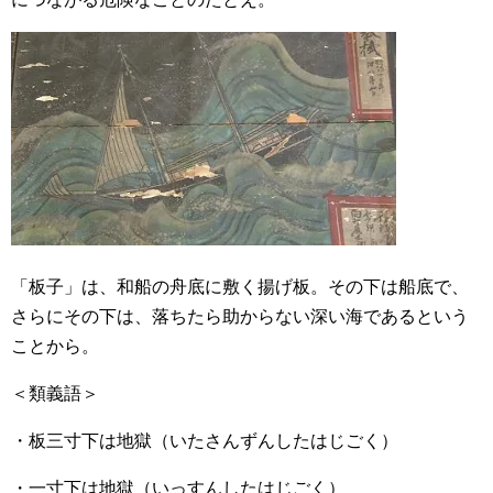
「板子」は、和船の舟底に敷く揚げ板。その下は船底で、
さらにその下は、落ちたら助からない深い海であるという
ことから。
＜類義語＞
・板三寸下は地獄（いたさんずんしたはじごく）
・一寸下は地獄（いっすんしたはじごく）