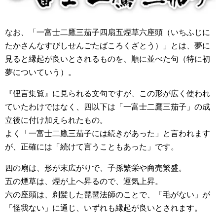
なお、「一富士二鷹三茄子四扇五煙草六座頭（いちふじに
たかさんなすびしせんごたばころくざとう）」とは、夢に
見ると縁起が良いとされるものを、順に並べた句（特に初
夢についていう）。
『俚言集覧』に見られる文句ですが、この形が広く使われ
ていたわけではなく、四以下は「一富士二鷹三茄子」の成
立後に付け加えられたもの。
よく「一富士二鷹三茄子には続きがあった」と言われます
が、正確には「続けて言うこともあった」です。
四の扇は、形が末広がりで、子孫繁栄や商売繁盛。
五の煙草は、煙が上へ昇るので、運気上昇。
六の座頭は、剃髪した琵琶法師のことで、「毛がない」が
「怪我ない」に通じ、いずれも縁起が良いとされます。