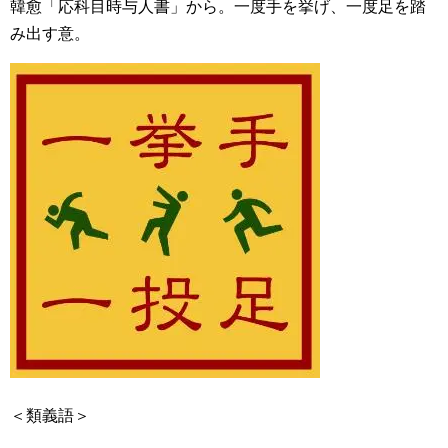
韓愈「応科目時与人書」から。一度手を挙げ、一度足を踏
み出す意。
＜類義語＞