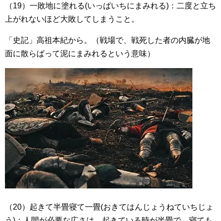
（19）一敗地に塗れる(いっぱいちにまみれる)：二度と立ち
上がれないほど大敗してしまうこと。
「史記」高祖本紀から。（戦場で、戦死した者の内臓が地
面に散らばって泥にまみれるという意味）
（20）起きて半畳寝て一畳(おきてはんじょうねていちじょ
う)：人間が必要な広さは、起きている時が半畳で、寝ても