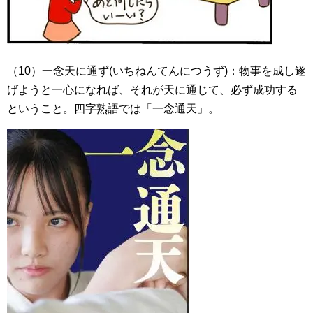
（10）一念天に通ず(いちねんてんにつうず)：物事を成し遂
げようと一心になれば、それが天に通じて、必ず成功する
ということ。四字熟語では「一念通天」。