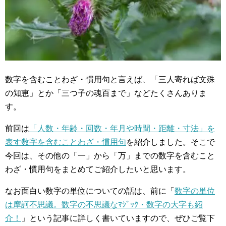
数字を含むことわざ・慣用句と言えば、「三人寄れば文殊
の知恵」とか「三つ子の魂百まで」などたくさんありま
す。
前回は
「人数・年齢・回数・年月や時間・距離・寸法」を
表す数字を含むことわざ・慣用句
を紹介しました。そこで
今回は、その他の「一」から「万」までの数字を含むこと
わざ・慣用句をまとめてご紹介したいと思います。
なお面白い数字の単位についての話は、前に「
数字の単位
は摩訶不思議。数字の不思議なﾏｼﾞｯｸ・数字の大字も紹
介！
」という記事に詳しく書いていますので、ぜひご覧下