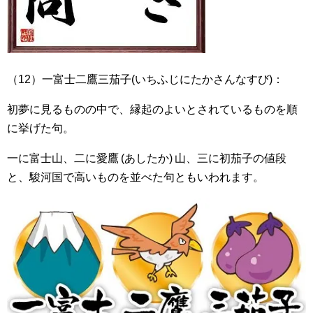
（12）一富士二鷹三茄子(いちふじにたかさんなすび)：
初夢に見るものの中で、縁起のよいとされているものを順
に挙げた句。
一に富士山、二に愛鷹 (あしたか) 山、三に初茄子の値段
と、駿河国で高いものを並べた句ともいわれます。