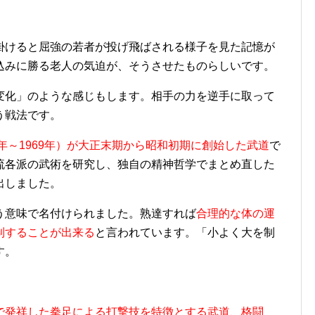
掛けると屈強の若者が投げ飛ばされる様子を見た記憶が
込みに勝る老人の気迫が、そうさせたものらしいです。
変化」のような感じもします。相手の力を逆手に取って
う戦法です。
3年～1969年）が大正末期から昭和初期に創始した武道
で
流各派の武術を研究し、独自の精神哲学でまとめ直した
出しました。
う意味で名付けられました。熟達すれば
合理的な体の運
制することが出来る
と言われています。「小よく大を制
す。
で発祥した拳足による打撃技を特徴とする武道、格闘