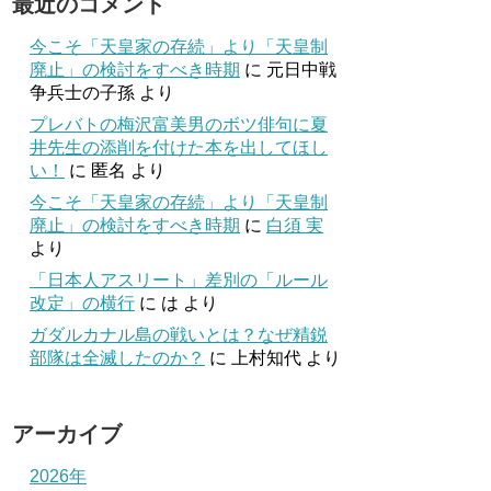
最近のコメント
今こそ「天皇家の存続」より「天皇制
廃止」の検討をすべき時期
に
元日中戦
争兵士の子孫
より
プレバトの梅沢富美男のボツ俳句に夏
井先生の添削を付けた本を出してほし
い！
に
匿名
より
今こそ「天皇家の存続」より「天皇制
廃止」の検討をすべき時期
に
白須 実
より
「日本人アスリート」差別の「ルール
改定」の横行
に
は
より
ガダルカナル島の戦いとは？なぜ精鋭
部隊は全滅したのか？
に
上村知代
より
アーカイブ
2026年