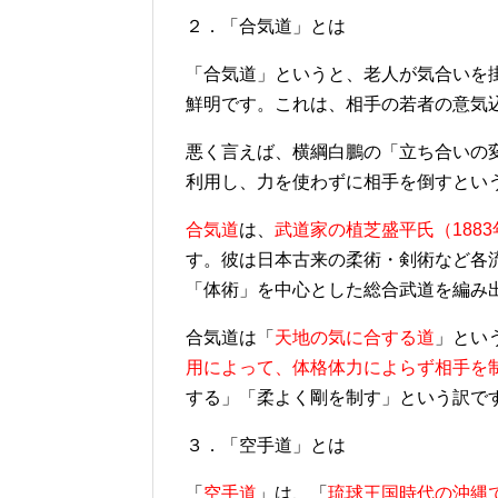
２．「合気道」とは
「合気道」というと、老人が気合いを
鮮明です。これは、相手の若者の意気
悪く言えば、横綱白鵬の「立ち合いの
利用し、力を使わずに相手を倒すとい
合気道
は、
武道家の植芝盛平氏（188
す。彼は日本古来の柔術・剣術など各
「体術」を中心とした総合武道を編み
合気道は「
天地の気に合する道
」とい
用によって、体格体力によらず相手を
する」「柔よく剛を制す」という訳で
３．「空手道」とは
「
空手道
」は、「
琉球王国時代の沖縄