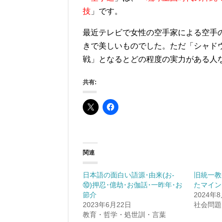
技
」です。
最近テレビで女性の空手家による空手
きで美しいものでした。ただ「シャド
戦」となるとどの程度の実力がある人
共有:
関連
日本語の面白い語源･由来(お-
旧統一教
⑩)押忍･億劫･お伽話･一昨年･お
たマイン
節介
2024年
2023年6月22日
社会問題
教育・哲学・処世訓・言葉