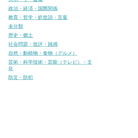
政治・経済・国際関係
教育・哲学・処世訓・言葉
未分類
歴史・郷土
社会問題・批評・雑感
自然・動植物・食物（グルメ）
芸術・科学技術・芸能（テレビ）・文
化
防災・防犯