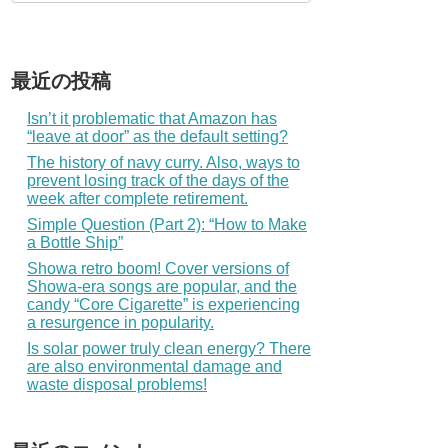
最近の投稿
Isn’t it problematic that Amazon has
“leave at door” as the default setting?
The history of navy curry. Also, ways to
prevent losing track of the days of the
week after complete retirement.
Simple Question (Part 2): “How to Make
a Bottle Ship”
Showa retro boom! Cover versions of
Showa-era songs are popular, and the
candy “Core Cigarette” is experiencing
a resurgence in popularity.
Is solar power truly clean energy? There
are also environmental damage and
waste disposal problems!