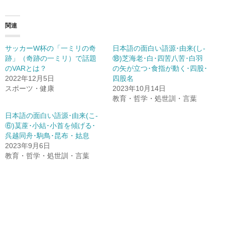
関連
サッカーW杯の「一ミリの奇
日本語の面白い語源･由来(し-
跡」（奇跡の一ミリ）で話題
⑱)芝海老･白･四苦八苦･白羽
のVARとは？
の矢が立つ･食指が動く･四股･
2022年12月5日
四股名
スポーツ・健康
2023年10月14日
教育・哲学・処世訓・言葉
日本語の面白い語源･由来(こ-
⑥)茣蓙･小結･小首を傾げる･
呉越同舟･駒鳥･昆布・姑息
2023年9月6日
教育・哲学・処世訓・言葉