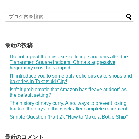
最近の投稿
Do not repeat the mistakes of lifting sanctions after the
Tiananmen Square incident. China’s aggressive
hegemony must be stopped!
I’ll introduce you to some truly delicious cake shops and
bakeries in Takatsuki City!
Isn’t it problematic that Amazon has “leave at door” as
the default setting?
The history of navy curry. Also, ways to prevent losing
track of the days of the week after complete retirement.
Simple Question (Part 2): “How to Make a Bottle Ship”
最近のコメント