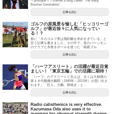
＜prologue＞ I started a blog called "The Baby
Boomer Generation'...
記事を読む
ゴルフの原風景を愉しむ「ヒッコリーゴ
ルフ」が最近徐々に人気になってい
る！？
前に「今のゴルフ界は飛距離を求めすぎている」と
言う記事を書きました。その中で、昔のパーシモン
のクラブと糸巻きボールを使った「箱庭ゴル...
記事を読む
「ハーフアスリート」の活躍が最近目覚
ましい！「東京五輪」での活躍に期待！
「ハーフ」のアスリートと言えば、古くは大相撲の
第４８代横綱大鵬関（1940年～2013年）が思い出さ
れます。「巨人、大鵬、卵焼き」と...
記事を読む
Radio calisthenics is very effective.
Kazumasa Oda also uses it to
maintain his physical strength during