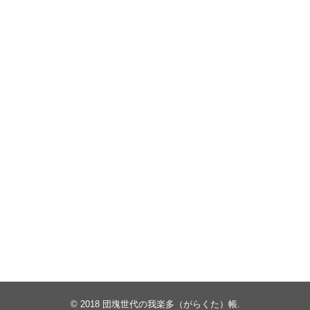
© 2018
団塊世代の我楽多（がらくた）帳
.