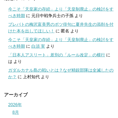
今こそ「天皇家の存続」より「天皇制廃止」の検討をす
べき時期
に
元日中戦争兵士の子孫
より
プレバトの梅沢富美男のボツ俳句に夏井先生の添削を付
けた本を出してほしい！
に
匿名
より
今こそ「天皇家の存続」より「天皇制廃止」の検討をす
べき時期
に
白須 実
より
「日本人アスリート」差別の「ルール改定」の横行
に
は
より
ガダルカナル島の戦いとは？なぜ精鋭部隊は全滅したの
か？
に
上村知代
より
アーカイブ
2026年
8月