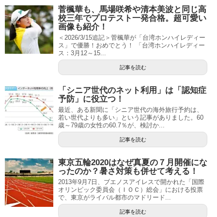
菅楓華も、馬場咲希や清本美波と同じ高
校三年でプロテスト一発合格。超可愛い
画像も紹介！
＜2026/3/15追記＞菅楓華が「台湾ホンハイレディー
ス」で優勝！おめでとう！ 「台湾ホンハイレディー
ス：3月12～15...
記事を読む
「シニア世代のネット利用」は「認知症
予防」に役立つ！
最近、ある新聞に「シニア世代の海外旅行予約は、
若い世代よりも多い」という記事がありました。60
歳～79歳の女性の60.7％が、検討か...
記事を読む
東京五輪2020はなぜ真夏の７月開催にな
ったのか？暑さ対策も併せて考える！
2013年9月7日、ブエノスアイレスで開かれた「国際
オリンピック委員会（ＩＯＣ）総会」における投票
で、東京がライバル都市のマドリード...
記事を読む