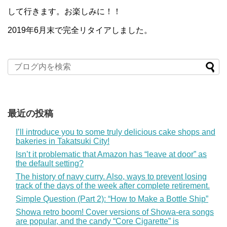
して行きます。お楽しみに！！
2019年6月末で完全リタイアしました。
最近の投稿
I’ll introduce you to some truly delicious cake shops and
bakeries in Takatsuki City!
Isn’t it problematic that Amazon has “leave at door” as
the default setting?
The history of navy curry. Also, ways to prevent losing
track of the days of the week after complete retirement.
Simple Question (Part 2): “How to Make a Bottle Ship”
Showa retro boom! Cover versions of Showa-era songs
are popular, and the candy “Core Cigarette” is