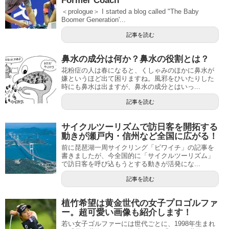
Former Coach”
＜prologue＞ I started a blog called "The Baby
Boomer Generation'...
記事を読む
鼻水の成分は何か？鼻水の役割とは？
花粉症の人は春になると、くしゃみのほかに鼻水が
嫌というほど出て困りますね。風邪をひいたりした
時にも鼻水は出ますが、鼻水の成分とはいっ...
記事を読む
サイクルツーリズムで訪日客を開拓する
動きが瀬戸内・信州など全国に広がる！
前に琵琶湖一周サイクリング「ビワイチ」の記事を
書きましたが、今全国的に「サイクルツーリズム」
で訪日客を呼び込もうとする動きが活発にな...
記事を読む
植竹希望は黄金世代の女子プロゴルファ
ー。超可愛い画像も紹介します！
若い女子ゴルファーには世代ごとに、1998年生まれ