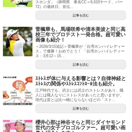
スホンダ」（静岡県 東名CC＝6,610ヤード、パー
72）の最終日、首位...
記事を読む
菅楓華も、馬場咲希や清本美波と同じ高
校三年でプロテスト一発合格。超可愛い
画像も紹介！
＜2026/3/15追記＞菅楓華が「台湾ホンハイレディー
ス」で優勝！おめでとう！ 「台湾ホンハイレディー
ス：3月12～15...
記事を読む
ｽﾄﾚｽが体に与える影響とは？自律神経と
ｽﾄﾚｽの関係やｽﾄﾚｽｺﾝﾄﾛｰﾙ法も紹介。
江戸時代でも、武士には武士のストレスがあり、職
人には職人なりにストレスがあったと思いますが、
現代は昔とは比べ物にならないほどの「スト...
記事を読む
櫻井心那は神谷そらと同じダイヤモンド
世代の女子プロゴルファー。超可愛い画