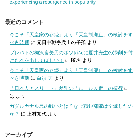
experiencing a resurgence in popularity.
最近のコメント
今こそ「天皇家の存続」より「天皇制廃止」の検討をす
べき時期
に
元日中戦争兵士の子孫
より
プレバトの梅沢富美男のボツ俳句に夏井先生の添削を付
けた本を出してほしい！
に
匿名
より
今こそ「天皇家の存続」より「天皇制廃止」の検討をす
べき時期
に
白須 実
より
「日本人アスリート」差別の「ルール改定」の横行
に
は
より
ガダルカナル島の戦いとは？なぜ精鋭部隊は全滅したの
か？
に
上村知代
より
アーカイブ