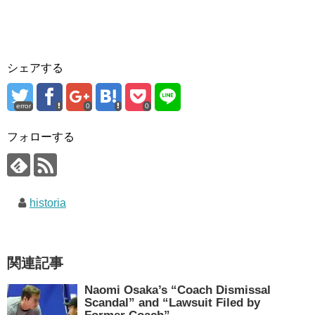
シェアする
error
0
0
フォローする
historia
関連記事
Naomi Osaka’s “Coach Dismissal
Scandal” and “Lawsuit Filed by