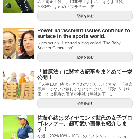
の「黄金世代」、1999年生まれの「はざま世代」、
2000年生まれの「プラチナ世代...
記事を読む
Power harassment issues continue to
surface in the sports world.
＜prologue＞ I started a blog called "The Baby
Boomer Generation'...
記事を読む
「健康法」に関する記事をまとめて一挙
公開！
「人生100年時代」と言われて久しいですが、「健康
長寿」でないと嬉しくないですよね。「寝たきり状
態」では長寿の価値が半減（半減以下）...
記事を読む
佐藤心結はダイヤモンド世代の女子プロ
ゴルファー。超可愛い画像も紹介しま
す！
今週（2024/10/4～10/6）の「スタンレー・レディー