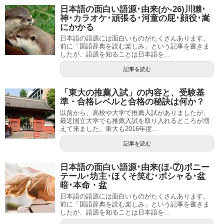
日本語の面白い語源･由来(か-26)川獺･
神･カラオケ･頑張る･河童の屁･顔役･嵩
にかかる
日本語の語源には面白いものがたくさんあります。
前に「国語辞典を読む楽しみ」という記事を書きま
したが、語源を知ることは日本語を...
記事を読む
「東大の推薦入試」の内容と、受験基
準・合格レベルと合格の秘訣は何か？
以前から、高校や大学で推薦入試がありましたが、
最近国立大学でも推薦入試を取り入れるところが増
えて来ました。東大も2016年度...
記事を読む
日本語の面白い語源･由来(ほ-⑦)ポニー
テール･坊主･ほくそ笑む･ポシャる･盆
暗･本命・盆
日本語の語源には面白いものがたくさんあります。
前に「国語辞典を読む楽しみ」という記事を書きま
したが、語源を知ることは日本語を...