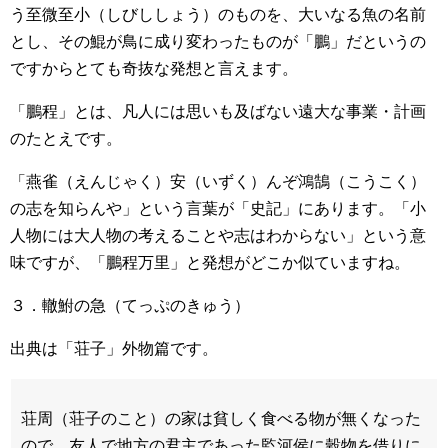
う至微至小（しびししょう）のものを、大いなる魚の名前
とし、その鯤が鳥に成り変わったものが「鵬」だというの
ですからとても奇抜な発想と言えます。
「鵬程」とは、凡人には思いも及ばない遠大な事業・計画
のたとえです。
「燕雀（えんじゃく）安（いずく）んぞ鴻鵠（こうこく）
の志を知らんや」という言葉が「史記」にあります。「小
人物には大人物の考えることや志はわからない」という意
味ですが、「鵬程万里」と発想がどこか似ていますね。
３．轍鮒の急（てっぷのきゅう）
出典は「荘子」外物篇です。
荘周（荘子のこと）の家は貧しく食べる物が無くなった
ので、友人で地方の君主であった監河侯に穀物を借りに