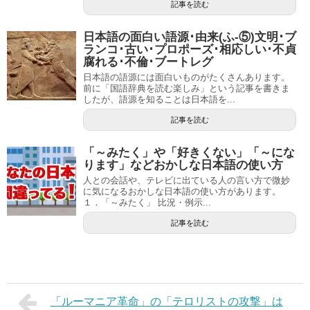
記事を読む
日本語の面白い語源･由来(ふ-⑤)文明･ブ
ランコ･古い･プロポーズ･相応しい･不貞
腐れる･不倫･ブートレグ
日本語の語源には面白いものがたくさんあります。
前に「国語辞典を読む楽しみ」という記事を書きま
したが、語源を知ることは日本語を...
記事を読む
「～みたく」や「好きくない」「～にな
ります」などおかしな日本語の使い方
人との会話や、テレビに出ている人の言い方で微妙
に気になるおかしな日本語の使い方があります。
１．「～みたく」 比況・例示...
記事を読む
「ルーマニア革命」の「テロリストの攻撃」は