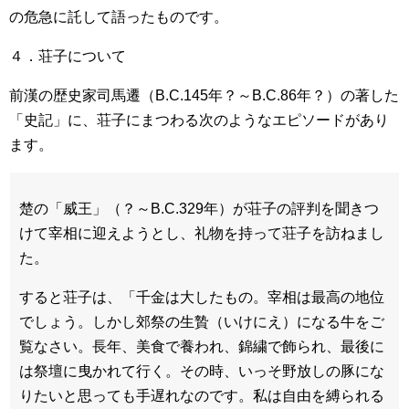
の危急に託して語ったものです。
４．荘子について
前漢の歴史家司馬遷（B.C.145年？～B.C.86年？）の著した
「史記」に、荘子にまつわる次のようなエピソードがあり
ます。
楚の「威王」（？～B.C.329年）が荘子の評判を聞きつ
けて宰相に迎えようとし、礼物を持って荘子を訪ねまし
た。
すると荘子は、「千金は大したもの。宰相は最高の地位
でしょう。しかし郊祭の生贄（いけにえ）になる牛をご
覧なさい。長年、美食で養われ、錦繍で飾られ、最後に
は祭壇に曳かれて行く。その時、いっそ野放しの豚にな
りたいと思っても手遅れなのです。私は自由を縛られる