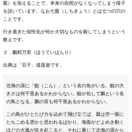
竅）を加えることで、本来の自然がなくなってしまう様子
を説いています。なお七竅（しちきょう）とは七つの穴の
ことです。
行き過ぎた知性化が何か大切なものを殺してしまうという
教えです。
２．鵬程万里（ほうていばんり）
出典は「荘子」逍遥遊です。
北海の涯に「鯤（こん）」という名の魚がいる。鯤の大
きさは何千里あるかわからない。鯤が化して鵬という名
の鳥となる。鵬の背も何千里あるかわからない。
この鳥がひとたび力を込めて飛び立てば、翼は空一面に
たちこめる雲かと思われるばかり、海面がどよめき動く
ほどの大風が吹き起こると、それに乗じて北海の涯から