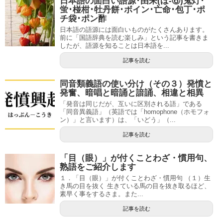
日本語の面白い語源･由来(ほ-⑥)鬼灯･
蛍･椪柑･牡丹餅･ボイン･亡命･包丁･ポ
チ袋･ポン酢
日本語の語源には面白いものがたくさんあります。
前に「国語辞典を読む楽しみ」という記事を書きま
したが、語源を知ることは日本語を...
記事を読む
同音類義語の使い分け（その３）発憤と
発奮、暗唱と暗誦と諳誦、相違と相異
「発音は同じだが、互いに区別される語」である
「同音異義語」（英語では「homophone（ホモフォ
ン）」と言います）は、「いどう」（...
記事を読む
「目（眼）」が付くことわざ・慣用句、
熟語をご紹介します
１．「目（眼）」が付くことわざ・慣用句 （１）生
き馬の目を抜く 生きている馬の目を抜き取るほど、
素早く事をするさま。また...
記事を読む