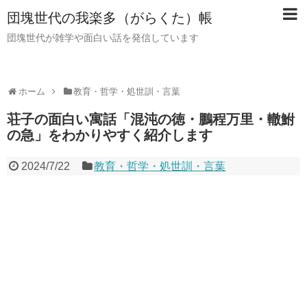
団塊世代の我楽多（がらくた）帳
団塊世代が雑学や面白い話を発信しています
ホーム
教育・哲学・処世訓・言葉
荘子の面白い寓話「混沌の徳・鵬程万里・轍鮒
の急」をわかりやすく紹介します
2024/7/22
教育・哲学・処世訓・言葉