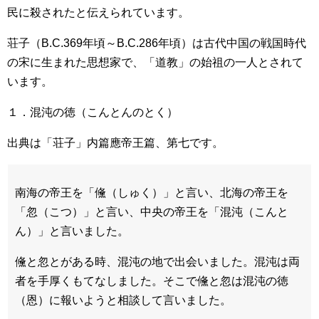
民に殺されたと伝えられています。
荘子（B.C.369年頃～B.C.286年頃）は古代中国の戦国時代
の宋に生まれた思想家で、「道教」の始祖の一人とされて
います。
１．混沌の徳（こんとんのとく）
出典は「荘子」内篇應帝王篇、第七です。
南海の帝王を「儵（しゅく）」と言い、北海の帝王を
「忽（こつ）」と言い、中央の帝王を「混沌（こんと
ん）」と言いました。
儵と忽とがある時、混沌の地で出会いました。混沌は両
者を手厚くもてなしました。そこで儵と忽は混沌の徳
（恩）に報いようと相談して言いました。