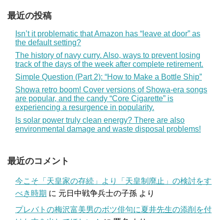
最近の投稿
Isn’t it problematic that Amazon has “leave at door” as
the default setting?
The history of navy curry. Also, ways to prevent losing
track of the days of the week after complete retirement.
Simple Question (Part 2): “How to Make a Bottle Ship”
Showa retro boom! Cover versions of Showa-era songs
are popular, and the candy “Core Cigarette” is
experiencing a resurgence in popularity.
Is solar power truly clean energy? There are also
environmental damage and waste disposal problems!
最近のコメント
今こそ「天皇家の存続」より「天皇制廃止」の検討をす
べき時期
に
元日中戦争兵士の子孫
より
プレバトの梅沢富美男のボツ俳句に夏井先生の添削を付