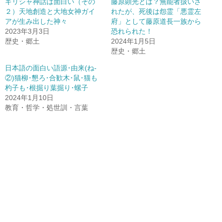
ギリシャ神話は面白い（その
藤原顕光とは？無能者扱いさ
２）天地創造と大地女神ガイ
れたが、死後は怨霊「悪霊左
アが生み出した神々
府」として藤原道長一族から
2023年3月3日
恐れられた！
歴史・郷土
2024年1月5日
歴史・郷土
日本語の面白い語源･由来(ね-
②)猫柳･懇ろ･合歓木･鼠･猫も
杓子も･根掘り葉掘り･螺子
2024年1月10日
教育・哲学・処世訓・言葉