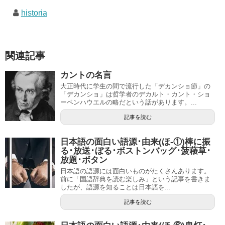
historia
関連記事
カントの名言
大正時代に学生の間で流行した「デカンショ節」の
「デカンショ」は哲学者のデカルト・カント・ショ
ーペンハウエルの略だという話があります。...
記事を読む
日本語の面白い語源･由来(ほ-①)棒に振
る･放送･ぼる･ボストンバッグ･菠薐草･
放題･ボタン
日本語の語源には面白いものがたくさんあります。
前に「国語辞典を読む楽しみ」という記事を書きま
したが、語源を知ることは日本語を...
記事を読む