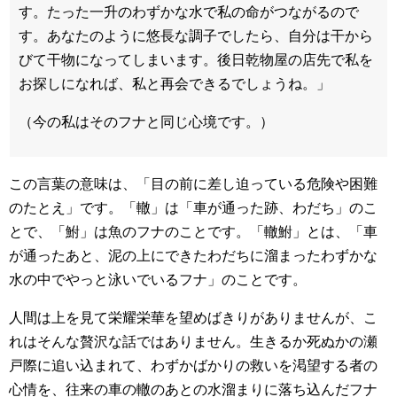
す。たった一升のわずかな水で私の命がつながるので
す。あなたのように悠長な調子でしたら、自分は干から
びて干物になってしまいます。後日乾物屋の店先で私を
お探しになれば、私と再会できるでしょうね。」
（今の私はそのフナと同じ心境です。）
この言葉の意味は、「目の前に差し迫っている危険や困難
のたとえ」です。「轍」は「車が通った跡、わだち」のこ
とで、「鮒」は魚のフナのことです。「轍鮒」とは、「車
が通ったあと、泥の上にできたわだちに溜まったわずかな
水の中でやっと泳いでいるフナ」のことです。
人間は上を見て栄耀栄華を望めばきりがありませんが、こ
れはそんな贅沢な話ではありません。生きるか死ぬかの瀬
戸際に追い込まれて、わずかばかりの救いを渇望する者の
心情を、往来の車の轍のあとの水溜まりに落ち込んだフナ