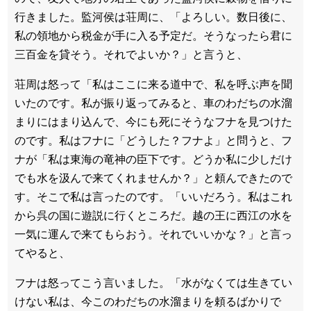
行きました。監河侯は荘周に、「よろしい。数日後に、
私の領地から税金が手に入る予定だ。そうなったら君に
三百金を貸そう。それでよいか？」と言うと、
荘周は怒って「私はここに来る道中で、私を呼ぶ声を聞
いたのです。私が振り返ってみると、車のわだちの水溜
まりにはまり込んで、今にも死にそうなフナを見つけた
のです。私はフナに「どうした？フナよ」と問うと、フ
ナが「私は東海の竜神の臣下です。どうか私に少しだけ
でも水を汲んで来てくれませんか？」と頼んできたので
す。そこで私は言ったのです。「いいだろう。私はこれ
から呉の国に遊説に行くところだ。越の王に西江の水を
一気に運んで来てもらおう。それでいいかな？」と言っ
てやると、
フナは怒ってこう言いました。「水がなくては生きてい
けない私は、今このわだちの水溜まりを頼るばかりで