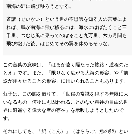
南海の涯に飛び移ろうとする。
斉諧（せいかい）という世の不思議を知る人の言葉によ
れば、鵬が南海に飛び移るには、海水にはばたくこと三
千里、つむじ風に乗ってのぼること九万里、六カ月間も
飛び続けた後、はじめてその翼を休めるそうな。
この言葉の意味は、「はるか遠く隔たった旅路・道程のた
とえ」です。また、「限りなく広がる大海の形容」や「前
途が洋々たることの形容」に用いられることもあります。
荘子は、この鵬を借りて、「世俗の常識を絶する無限に大
いなるもの、何物にも囚われることのない精神の自由の世
界に逍遥する偉大な者の存在」を示唆しようとしたので
す。
それにしても、「鯤（こん）」（はららご、魚の卵）とい