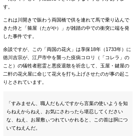
す。
これは川開きで賑わう両国橋で供を連れて馬で乗り込んで
きた侍と「箍屋（たがや）」が雑踏の中での衝突に端を発
した事件です。
余談ですが、この「両国の花火」は享保18年（1733年）に
徳川吉宗が、江戸市中を襲った疫病コロリ（「コレラ」の
こと）の犠牲者慰霊と悪疫退散を祈念して、玉屋・鍵屋の
二軒の花火屋に命じて花火を打ち上げさせたのが事の起こ
りとされています。
「すみません、職人だもんですから言葉の使いようを知
らねえからねえ、お気にさわったら堪忍してください
な、ねえ、お屋敷ぃつれていかれると、この首は胴につ
いてねえんだ。