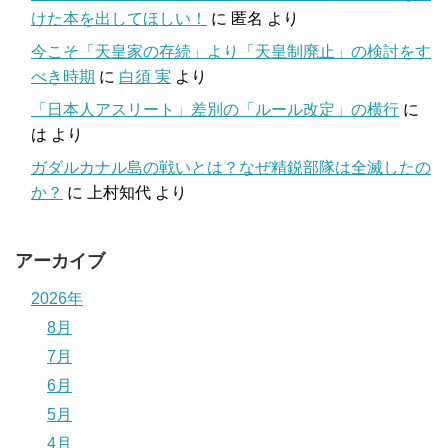
けた本を出してほしい！
に
匿名
より
今こそ「天皇家の存続」より「天皇制廃止」の検討をす
べき時期
に
白須 実
より
「日本人アスリート」差別の「ルール改定」の横行
に
は
より
ガダルカナル島の戦いとは？なぜ精鋭部隊は全滅したの
か？
に
上村知代
より
アーカイブ
2026年
8月
7月
6月
5月
4月