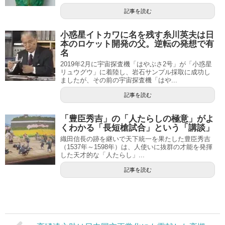
記事を読む
小惑星イトカワに名を残す糸川英夫は日
本のロケット開発の父。逆転の発想で有
名
2019年2月に宇宙探査機「はやぶさ2号」が「小惑星
リュウグウ」に着陸し、岩石サンプル採取に成功し
ましたが、その前の宇宙探査機「はや...
記事を読む
「豊臣秀吉」の「人たらしの極意」がよ
くわかる「長短槍試合」という「講談」
織田信長の跡を継いで天下統一を果たした豊臣秀吉
（1537年～1598年）は、人使いに抜群の才能を発揮
した天才的な「人たらし」...
記事を読む