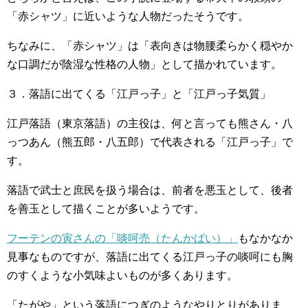
「赤シャツ」に近いような人物だったそうです。
ちなみに、「赤シャツ」は「表向きは物腰柔らかく穏やか
な口調だが陰湿な性格の人物」として描かれています。
３．落語に出てくる「江戸っ子」と「江戸っ子気質」
江戸落語（東京落語）の主役は、何と言っても熊さん・八
っつあん（熊五郎・八五郎）で代表される「江戸っ子」で
す。
落語で武士と庶民を扱う場合は、前者を悪玉として、後者
を善玉として描くことが多いようです。
フーテンの寅さんの「啖呵売（たんかばい）」
もなかなか
見事なものですが、落語に出てくる江戸っ子の啖呵にも胸
のすくような小気味よいものが多くあります。
「たがや」という落語につぎのようなやりとりがありま