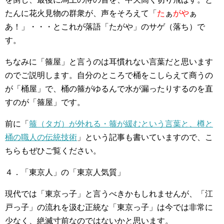
たんに花火見物の群衆が、声をそろえて「
た
ぁ
がや
ぁ
あ！」・・・とこれが落語「たがや」のサゲ（落ち）で
す。
ちなみに「箍屋」と言うのは耳慣れない言葉だと思います
のでご説明します。自分のところで桶をこしらえて商うの
が「桶屋」で、桶の箍がゆるんで水が漏ったりするのを直
すのが「箍屋」です。
前に「
箍（タガ）が外れる・箍が緩むという言葉と、樽と
桶の職人の伝統技術
」という記事も書いていますので、こ
ちらもぜひご覧ください。
４．「東京人」の「東京人気質」
現代では「東京っ子」と言うべきかもしれませんが、「江
戸っ子」の流れを汲む正統な「東京っ子」は今では非常に
少なく、絶滅寸前なのではないかと思います。