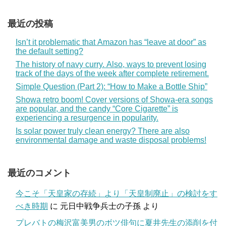
最近の投稿
Isn’t it problematic that Amazon has “leave at door” as
the default setting?
The history of navy curry. Also, ways to prevent losing
track of the days of the week after complete retirement.
Simple Question (Part 2): “How to Make a Bottle Ship”
Showa retro boom! Cover versions of Showa-era songs
are popular, and the candy “Core Cigarette” is
experiencing a resurgence in popularity.
Is solar power truly clean energy? There are also
environmental damage and waste disposal problems!
最近のコメント
今こそ「天皇家の存続」より「天皇制廃止」の検討をす
べき時期
に
元日中戦争兵士の子孫
より
プレバトの梅沢富美男のボツ俳句に夏井先生の添削を付