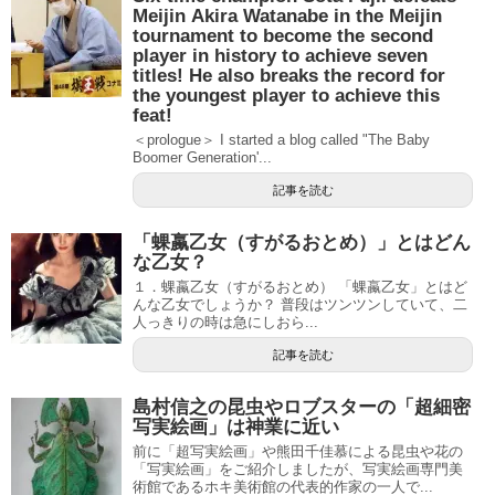
Meijin Akira Watanabe in the Meijin
tournament to become the second
player in history to achieve seven
titles! He also breaks the record for
the youngest player to achieve this
feat!
＜prologue＞ I started a blog called "The Baby
Boomer Generation'...
記事を読む
「蜾蠃乙女（すがるおとめ）」とはどん
な乙女？
１．蜾蠃乙女（すがるおとめ） 「蜾蠃乙女」とはど
んな乙女でしょうか？ 普段はツンツンしていて、二
人っきりの時は急にしおら...
記事を読む
島村信之の昆虫やロブスターの「超細密
写実絵画」は神業に近い
前に「超写実絵画」や熊田千佳慕による昆虫や花の
「写実絵画」をご紹介しましたが、写実絵画専門美
術館であるホキ美術館の代表的作家の一人で...