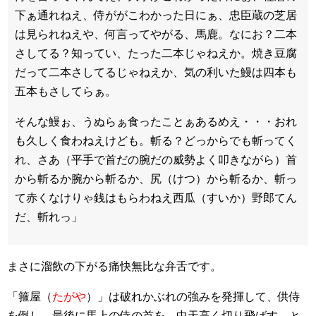
下ぁ通れねえ、侍ががこわかった日にぁ、忠臣蔵の芝居
は見られねえや、何言ってやがる、馬鹿。なにお？二本
さしてる？知ってい、たった二本じゃねえか。焼き豆腐
だって二本さしてるじゃねえか、気の利いた鰻は四本も
五本もさしてらぁ。
そんな鰻ぉ、うぬらぁ食ったことぁあるめえ・・・おれ
も久しく食わねえけども。斬る？どっからでも斬ってく
れ、さあ（平手で首だの腕だの威勢よく叩きながら）首
から斬るか腕から斬るか、尻（けつ）から斬るか、斬っ
て赤くなけりゃ銭はもらわねえ西瓜（すいか）野郎てん
だ、斬れっ」
まさに溜飲の下がる痛快無比な弁舌です。
「箍屋（
たがや
）」は破れかぶれの強みを発揮して、供侍
を倒し、最後に馬上の侍の首を、中天高く切り飛ばす。と