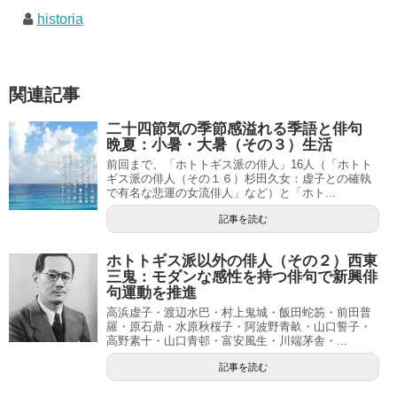
historia
関連記事
二十四節気の季節感溢れる季語と俳句
晩夏：小暑・大暑（その３）生活
前回まで、「ホトトギス派の俳人」16人（「ホトト
ギス派の俳人（その１６）杉田久女：虚子との確執
で有名な悲運の女流俳人」など）と「ホト...
記事を読む
ホトトギス派以外の俳人（その２）西東
三鬼：モダンな感性を持つ俳句で新興俳
句運動を推進
高浜虚子・渡辺水巴・村上鬼城・飯田蛇笏・前田普
羅・原石鼎・水原秋桜子・阿波野青畝・山口誓子・
高野素十・山口青邨・富安風生・川端茅舎・...
記事を読む