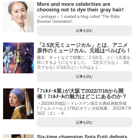
More and more celebrities are
choosing not to dye their gray hair!
＜prologue＞ I started a blog called "The Baby
Boomer Generation'...
記事を読む
「2.5次元ミュージカル」とは、アニメ
原作のミュージカル。元祖はベルばら！
最近、ネットなどで頻繁に「2.5次元」という言葉を
目にするようになりました。「2次元でもなく、3次
元でもない2.5次元というのはよく...
記事を読む
｢ﾌｪﾙﾒｰﾙ展｣が大阪で2022/7/16から開
催！ﾌｪﾙﾒｰﾙの魅力はどこにあるのか？
＜2022/6/20追記＞ドレスデン国立古典絵画館所蔵
｢フェルメールと17世紀オランダ絵画展」 2022年7月
16日（土）～9...
記事を読む
Six-time champion Sota Fujii defeats