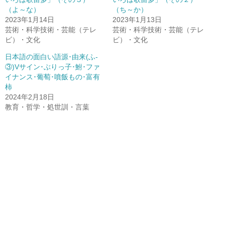
（よ～な）
（ち～か）
2023年1月14日
2023年1月13日
芸術・科学技術・芸能（テレ
芸術・科学技術・芸能（テレ
ビ）・文化
ビ）・文化
日本語の面白い語源･由来(ふ-
③)Vサイン･ぶりっ子･鮒･ファ
イナンス･葡萄･噴飯もの･富有
柿
2024年2月18日
教育・哲学・処世訓・言葉