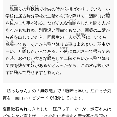
おやゆず
むてっぽう
親譲
りの
無鉄砲
で小供の時から損ばかりしている。小
こし
学校に居る時分学校の二階から飛び降りて一週間ほど
腰
ぬ
むやみ
を
抜
かした事がある。なぜそんな
無闇
をしたと聞く人が
あるかも知れぬ。別段深い理由でもない。新築の二階か
じょうだん
ら首を出していたら、同級生の一人が
冗談
に、いくら
いば
威張
っても、そこから飛び降りる事は出来まい。弱虫や
はや
こづかい
ーい。と
囃
したからである。
小使
に負ぶさって帰って来
め
た時、おやじが大きな
眼
をして二階ぐらいから飛び降り
やつ
い
て腰を抜かす
奴
があるかと
云
ったから、この次は抜かさ
ずに飛んで見せますと答えた。
「坊っちゃん」の「無鉄砲」で「喧嘩っ早い」江戸っ子気
質を、面白いエピソードで紹介しています。
夏目漱石もれっきとした「江戸っ子」ですが、漱石本人は
どちらかと言えば、この小説に登場する帝大卒の教頭の