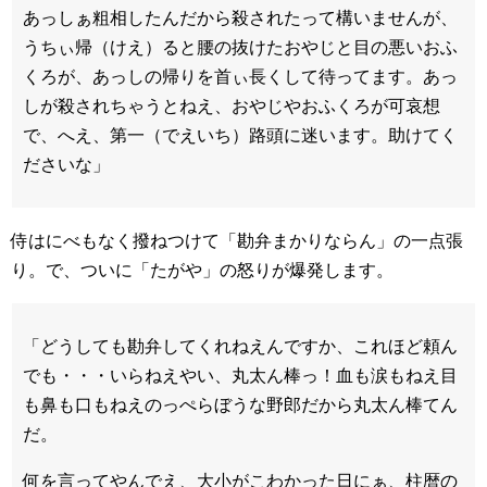
あっしぁ粗相したんだから殺されたって構いませんが、
うちぃ帰（けえ）ると腰の抜けたおやじと目の悪いおふ
くろが、あっしの帰りを首ぃ長くして待ってます。あっ
しが殺されちゃうとねえ、おやじやおふくろが可哀想
で、へえ、第一（でえいち）路頭に迷います。助けてく
ださいな」
侍はにべもなく撥ねつけて「勘弁まかりならん」の一点張
り。で、ついに「たがや」の怒りが爆発します。
「どうしても勘弁してくれねえんですか、これほど頼ん
でも・・・いらねえやい、丸太ん棒っ！血も涙もねえ目
も鼻も口もねえのっぺらぼうな野郎だから丸太ん棒てん
だ。
何を言ってやんでえ、大小がこわかった日にぁ、柱暦の