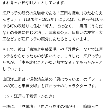
まれ育った粋な町人」としています。
江戸っ子の研究の先駆者である「三田村鳶魚（みたむらえ
んぎょ）」（1870年～1952年）によれば、江戸っ子はいわ
ゆる町の表通りに住む「町人」ではなく、「裏店（うらだ
な）の長屋に住む火消し、武家奉公人、日雇いの左官・大
工など」が江戸っ子の頭分にあたるとしています。
そして、彼は「東海道中膝栗毛」や「浮世床」などで江戸
っ子をからかったものが多いのは、こうした「江戸っ子」
たちが、「本を読むことがない無学な者」であったからと
しています。
山田洋二監督・渥美清主演の「男はつらいよ」の「フーテ
ンの寅こと車寅次郎」も江戸っ子のキャラクターです。
（２）江戸っ子気質（かたぎ）
一般に、「見栄坊」「向こう見ずの強がり」「喧嘩っ早