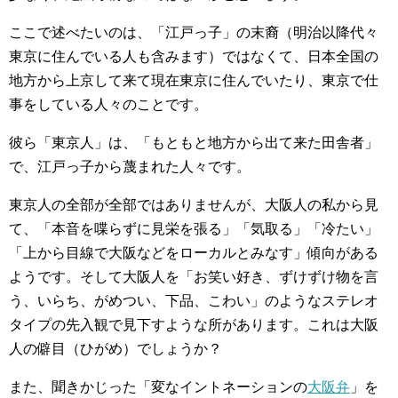
ここで述べたいのは、「江戸っ子」の末裔（明治以降代々
東京に住んでいる人も含みます）ではなくて、日本全国の
地方から上京して来て現在東京に住んでいたり、東京で仕
事をしている人々のことです。
彼ら「東京人」は、「もともと地方から出て来た田舎者」
で、江戸っ子から蔑まれた人々です。
東京人の全部が全部ではありませんが、大阪人の私から見
て、「本音を喋らずに見栄を張る」「気取る」「冷たい」
「上から目線で大阪などをローカルとみなす」傾向がある
ようです。そして大阪人を「お笑い好き、ずけずけ物を言
う、いらち、がめつい、下品、こわい」のようなステレオ
タイプの先入観で見下すような所があります。これは大阪
人の僻目（ひがめ）でしょうか？
また、聞きかじった「変なイントネーションの
大阪弁
」を