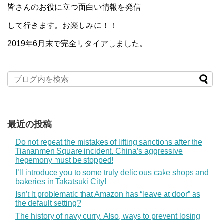
皆さんのお役に立つ面白い情報を発信
して行きます。お楽しみに！！
2019年6月末で完全リタイアしました。
最近の投稿
Do not repeat the mistakes of lifting sanctions after the
Tiananmen Square incident. China’s aggressive
hegemony must be stopped!
I’ll introduce you to some truly delicious cake shops and
bakeries in Takatsuki City!
Isn’t it problematic that Amazon has “leave at door” as
the default setting?
The history of navy curry. Also, ways to prevent losing