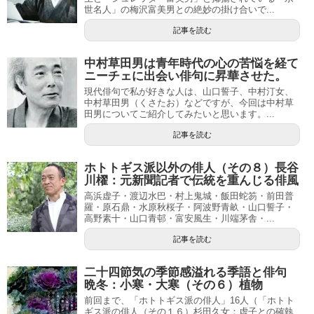
世名人」の梅沢富美男との絶妙の掛け合いで...
記事を読む
中村草田男は青年時代の心の苦悩を経て
ニーチェに出会い俳句に昇華させた。
現代俳句で私が好きな人は、山口誓子、中村汀女、
中村草田男（くさたお）などですが、今回は中村草
田男についてご紹介してみたいと思います。...
記事を読む
ホトトギス派以外の俳人（その８）長谷
川櫂：元新聞記者で伝統を重んじる俳風
高浜虚子・渡辺水巴・村上鬼城・飯田蛇笏・前田普
羅・原石鼎・水原秋桜子・阿波野青畝・山口誓子・
高野素十・山口青邨・富安風生・川端茅舎・...
記事を読む
二十四節気の季節感溢れる季語と俳句
晩冬：小寒・大寒（その６）植物
前回まで、「ホトトギス派の俳人」16人（「ホトト
ギス派の俳人（その１６）杉田久女：虚子との確執