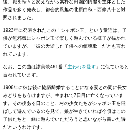
後、職を転々と変えながら素朴な田園的情趣を主体とした
作品を多く発表し、都会的風趣の北原白秋・西條八十と対
照されました。
1923年に発表されたこの「シャボン玉」という童謡は、子
供が無邪気にシャボン玉で楽しく遊んでいる様子が描かれ
ていますが、「彼の夭逝した子供への鎮魂歌」だとも言わ
れています。
なお、この曲は讃美歌461番「
主われを愛す
」に似ていると
言われています。
1908年に彼は後に協議離婚することになる妻との間に長女
みどりをもうけますが、生まれて7日目に亡くなっていま
す。その後ある日のこと、村の少女たちがシャボン玉を飛
ばして遊んでいるのを見て、娘が生きていれば今頃はこの
子供たちと一緒に遊んでいただろうと思いながら書いた詩
だというわけです。