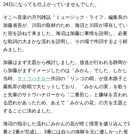
24日になっても仕上がっていませんでした。
そこへ音楽の月刊雑誌「ミュージック・ライフ」編集長の
加藤省吾が、川田の取材のため、海沼と川田が滞在してい
た宿を訪ねて来ました。海沼は加藤に事情を説明し、必要
な歌詞の大まかな流れを説明し、その場で作詞するよう頼
みました。
加藤はまず主題から検討しました。放送が行われる静岡か
ら加藤がまずイメージしたのは「みかん」でした。しかし
当時、
サトウハチロー
作詞の「リンゴの唄」が並木路子と
霧島昇の歌唱で大ヒットしており、「みかんの実」を歌う
と先輩のサトウハチローから「二番煎じ」と嫌味を言われ
る恐れがあったため、あえて「みかんの花」の方を主題と
することに決めました。
海沼の指示した流れにみかんの花が咲く情景を盛り込んで1
番と2番が完成し、3番には自らの体験を元に優しかった母