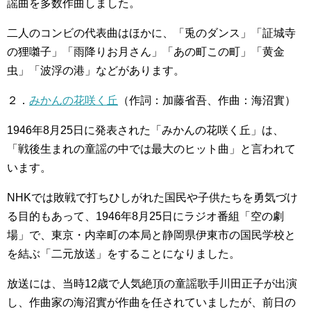
謡曲を多数作曲しました。
二人のコンビの代表曲はほかに、「兎のダンス」「証城寺
の狸囃子」「雨降りお月さん」「あの町この町」「黄金
虫」「波浮の港」などがあります。
２．
みかんの花咲く丘
（作詞：加藤省吾、作曲：海沼實）
1946年8月25日に発表された「みかんの花咲く丘」は、
「戦後生まれの童謡の中では最大のヒット曲」と言われて
います。
NHKでは敗戦で打ちひしがれた国民や子供たちを勇気づけ
る目的もあって、1946年8月25日にラジオ番組「空の劇
場」で、東京・内幸町の本局と静岡県伊東市の国民学校と
を結ぶ「二元放送」をすることになりました。
放送には、当時12歳で人気絶頂の童謡歌手川田正子が出演
し、作曲家の海沼實が作曲を任されていましたが、前日の