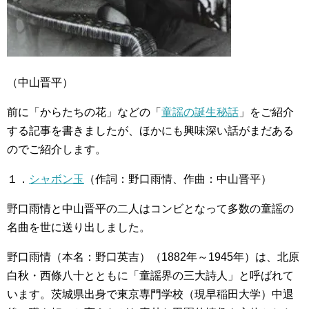
（中山晋平）
前に「からたちの花」などの「
童謡の誕生秘話
」をご紹介
する記事を書きましたが、ほかにも興味深い話がまだある
のでご紹介します。
１．
シャボン玉
（作詞：野口雨情、作曲：中山晋平）
野口雨情と中山晋平の二人はコンビとなって多数の童謡の
名曲を世に送り出しました。
野口雨情（本名：野口英吉）（1882年～1945年）は、北原
白秋・西條八十とともに「童謡界の三大詩人」と呼ばれて
います。茨城県出身で東京専門学校（現早稲田大学）中退