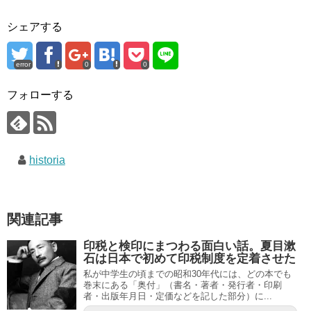
シェアする
error
0
0
フォローする
historia
関連記事
印税と検印にまつわる面白い話。夏目漱
石は日本で初めて印税制度を定着させた
私が中学生の頃までの昭和30年代には、どの本でも
巻末にある「奥付」（書名・著者・発行者・印刷
者・出版年月日・定価などを記した部分）に...