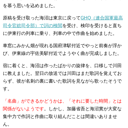
を慕う思いを込めました。
原稿を受け取った海沼は東京に戻って
GHQ（連合国軍最高
司令官総司令部）で詞の検閲
を受け、検印を受けると直ち
に伊東行の列車に乗り、列車の中で作曲を始めました。
車窓にみかん畑が現れる国府津駅付近でやっと前奏が浮か
び、伊東線の宇佐美駅付近でようやく曲が完成しました。
宿に着くと、海沼は作ったばかりの旋律を、口移しで川田
に教えました。翌日の放送では川田はまだ歌詞を覚えてお
らず、彼が名刺の裏に書いた歌詞を見ながら歌ったそうで
す。
「名曲」ができるかどうかは、「それに要した時間」とは
関係がないようです
。しかし、加藤省吾と海沼實が大変な
集中力で作詞と作曲に取り組んだことは間違いありませ
ん。