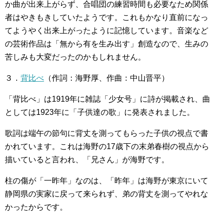
か曲が出来上がらず、合唱団の練習時間も必要なため関係
者はやきもきしていたようです。これもかなり直前になっ
てようやく出来上がったように記憶しています。音楽など
の芸術作品は「無から有を生み出す」創造なので、生みの
苦しみも大変だったのかもしれません。
３．
背比べ
（作詞：海野厚、作曲：中山晋平）
「背比べ」は1919年に雑誌「少女号」に詩が掲載され、曲
としては1923年に「子供達の歌」に発表されました。
歌詞は端午の節句に背丈を測ってもらった子供の視点で書
かれています。これは海野の17歳下の末弟春樹の視点から
描いていると言われ、「兄さん」が海野です。
柱の傷が「一昨年」なのは、「昨年」は海野が東京にいて
静岡県の実家に戻って来られず、弟の背丈を測ってやれな
かったからです。