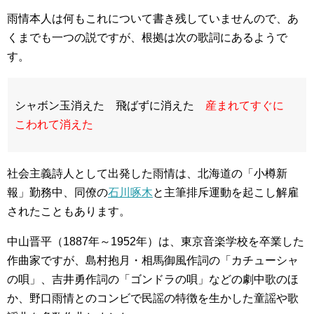
雨情本人は何もこれについて書き残していませんので、あ
くまでも一つの説ですが、根拠は次の歌詞にあるようで
す。
シャボン玉消えた 飛ばずに消えた
産まれてすぐに
こわれて消えた
社会主義詩人として出発した雨情は、北海道の「小樽新
報」勤務中、同僚の
石川啄木
と主筆排斥運動を起こし解雇
されたこともあります。
中山晋平（1887年～1952年）は、東京音楽学校を卒業した
作曲家ですが、島村抱月・相馬御風作詞の「カチューシャ
の唄」、吉井勇作詞の「ゴンドラの唄」などの劇中歌のほ
か、野口雨情とのコンビで民謡の特徴を生かした童謡や歌