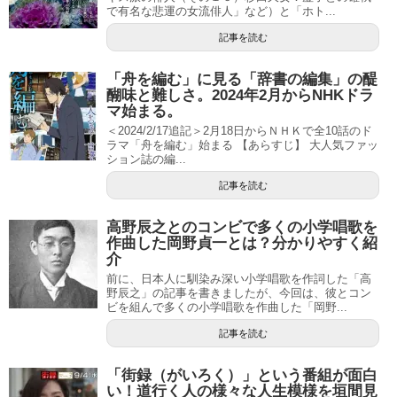
で有名な悲運の女流俳人」など）と「ホト...
記事を読む
「舟を編む」に見る「辞書の編集」の醍
醐味と難しさ。2024年2月からNHKドラ
マ始まる。
＜2024/2/17追記＞2月18日からＮＨＫで全10話のド
ラマ「舟を編む」始まる 【あらすじ】 大人気ファッ
ション誌の編...
記事を読む
高野辰之とのコンビで多くの小学唱歌を
作曲した岡野貞一とは？分かりやすく紹
介
前に、日本人に馴染み深い小学唱歌を作詞した「高
野辰之」の記事を書きましたが、今回は、彼とコン
ビを組んで多くの小学唱歌を作曲した「岡野...
記事を読む
「街録（がいろく）」という番組が面白
い！道行く人の様々な人生模様を垣間見