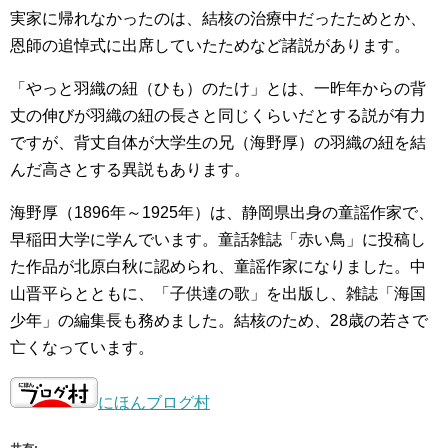
実家に帰れなかったのは、結核の治療中だったためとか、
恩師の追悼式に出席していたためなど諸説があります。
「やっと羽織の紐（ひも）のたけ」とは、一昨年からの背
丈の伸びが羽織の紐の長さと同じくらいだとする説が有力
ですが、背丈自体が大学生の兄（海野厚）の羽織の紐を結
んだ高さとする異説もあります。
海野厚（1896年～1925年）は、静岡県出身の童謡作家で、
早稲田大学に学んでいます。童話雑誌「赤い鳥」に投稿し
た作品が北原白秋に認められ、童謡作家になりました。中
山晋平らとともに、「子供達の歌」を出版し、雑誌「海国
少年」の編集長も務めました。結核のため、28歳の若さで
亡くなっています。
にほんブログ村