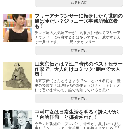
記事を読む
フリーアナウンサーに転身したら世間の
風は冷たい？ジャニーズ事務所独立者
も！
テレビ局の人気局アナが、高収入に憧れてフリーア
ナウンサーに転身する例は多いですが、成功する人
は一握りです。 １．局アナがフリー...
記事を読む
山東京伝とは？江戸時代のベストセラー
作家で、大人向けコミック･劇画で大人
気！
山東京伝（さんとうきょうでん）という名前は、歴
史の授業で「江戸時代の戯作者（げさくしゃ）」と
して習いますので、誰でも知っていると思い...
記事を読む
中村汀女は日常生活を明るく詠んだが、
「台所俳句」と揶揄された！
今テレビ番組の「プレバト」俳句が、夏井いつき先
生と「シュレッダー富美男」と揶揄されている「永