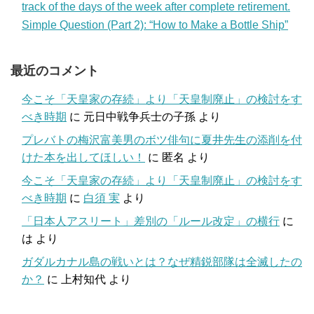
track of the days of the week after complete retirement.
Simple Question (Part 2): “How to Make a Bottle Ship”
最近のコメント
今こそ「天皇家の存続」より「天皇制廃止」の検討をす
べき時期
に
元日中戦争兵士の子孫
より
プレバトの梅沢富美男のボツ俳句に夏井先生の添削を付
けた本を出してほしい！
に
匿名
より
今こそ「天皇家の存続」より「天皇制廃止」の検討をす
べき時期
に
白須 実
より
「日本人アスリート」差別の「ルール改定」の横行
に
は
より
ガダルカナル島の戦いとは？なぜ精鋭部隊は全滅したの
か？
に
上村知代
より