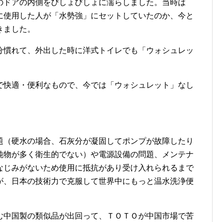
のドアの内側をびしょびしょに濡らしました。当時は
に使用した人が「水勢強」にセットしていたのか、今と
きました。
分慣れて、外出した時に洋式トイレでも「ウォシュレッ
で快適・便利なもので、今では「ウォシュレット」なし
題（硬水の場合、石灰分が凝固してポンプが故障したり
純物が多く衛生的でない）や電源設備の問題、メンテナ
なじみがないため使用に抵抗があり受け入れられるまで
が、日本の技術力で克服して世界中にもっと温水洗浄便
む中国製の類似品が出回って、ＴＯＴＯが中国市場で苦