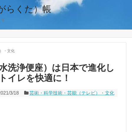
がらくた）帳
ます
）・文化
水洗浄便座）は日本で進化し
トイレを快適に！
2021/3/18
芸術・科学技術・芸能（テレビ）・文化