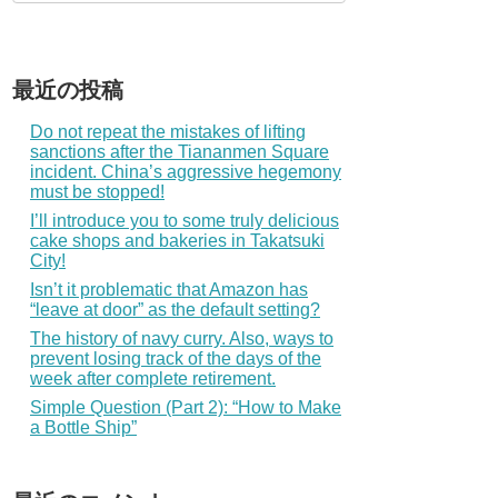
最近の投稿
Do not repeat the mistakes of lifting
sanctions after the Tiananmen Square
incident. China’s aggressive hegemony
must be stopped!
I’ll introduce you to some truly delicious
cake shops and bakeries in Takatsuki
City!
Isn’t it problematic that Amazon has
“leave at door” as the default setting?
The history of navy curry. Also, ways to
prevent losing track of the days of the
week after complete retirement.
Simple Question (Part 2): “How to Make
a Bottle Ship”