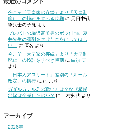
最近のコメント
今こそ「天皇家の存続」より「天皇制
廃止」の検討をすべき時期
に
元日中戦
争兵士の子孫
より
プレバトの梅沢富美男のボツ俳句に夏
井先生の添削を付けた本を出してほし
い！
に
匿名
より
今こそ「天皇家の存続」より「天皇制
廃止」の検討をすべき時期
に
白須 実
より
「日本人アスリート」差別の「ルール
改定」の横行
に
は
より
ガダルカナル島の戦いとは？なぜ精鋭
部隊は全滅したのか？
に
上村知代
より
アーカイブ
2026年