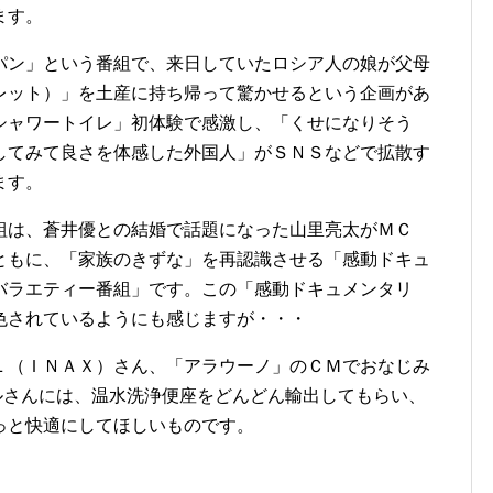
ます。
パン」という番組で、来日していたロシア人の娘が父母
レット）」を土産に持ち帰って驚かせるという企画があ
シャワートイレ」初体験で感激し、「くせになりそう
してみて良さを体感した外国人」がＳＮＳなどで拡散す
ます。
組は、蒼井優との結婚で話題になった山里亮太がＭＣ
ともに、「家族のきずな」を再認識させる「感動ドキュ
バラエティー番組」です。この「感動ドキュメンタリ
色されているようにも感じますが・・・
Ｌ（ＩＮＡＸ）さん、「アラウーノ」のＣＭでおなじみ
タイルさんには、温水洗浄便座をどんどん輸出してもらい、
っと快適にしてほしいものです。