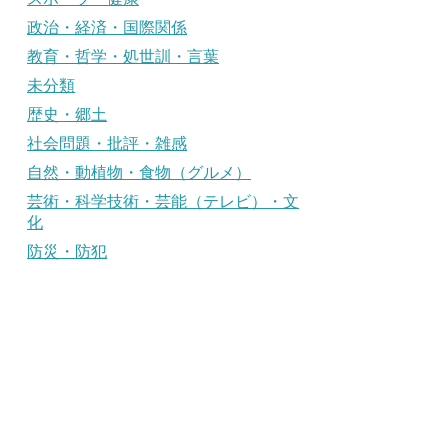
政治・経済・国際関係
教育・哲学・処世訓・言葉
未分類
歴史・郷土
社会問題・批評・雑感
自然・動植物・食物（グルメ）
芸術・科学技術・芸能（テレビ）・文
化
防災・防犯