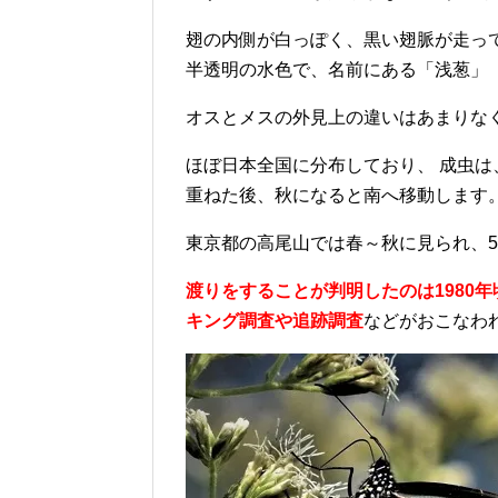
翅の内側が白っぽく、黒い翅脈が走っ
半透明の水色で、名前にある「浅葱」
オスとメスの外見上の違いはあまりな
ほぼ日本全国に分布しており、 成虫
重ねた後、秋になると南へ移動します
東京都の高尾山では春～秋に見られ、5
渡りをすることが判明したのは1980年
キング調査や追跡調査
などがおこなわ