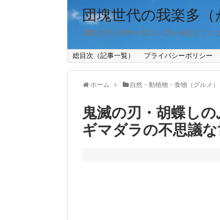
団塊世代の我楽多（
団塊世代が雑学や面白い話を発信してい
総目次（記事一覧）
プライバシーポリシー
ホーム
自然・動植物・食物（グルメ）
鬼滅の刃・胡蝶しの
ギマダラの不思議な