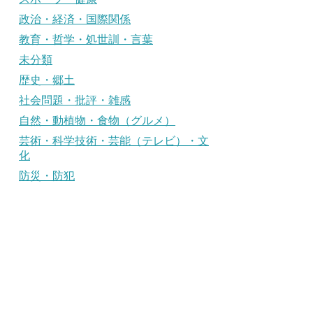
政治・経済・国際関係
教育・哲学・処世訓・言葉
未分類
歴史・郷土
社会問題・批評・雑感
自然・動植物・食物（グルメ）
芸術・科学技術・芸能（テレビ）・文
化
防災・防犯