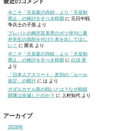
最近のコメント
今こそ「天皇家の存続」より「天皇制
廃止」の検討をすべき時期
に
元日中戦
争兵士の子孫
より
プレバトの梅沢富美男のボツ俳句に夏
井先生の添削を付けた本を出してほし
い！
に
匿名
より
今こそ「天皇家の存続」より「天皇制
廃止」の検討をすべき時期
に
白須 実
より
「日本人アスリート」差別の「ルール
改定」の横行
に
は
より
ガダルカナル島の戦いとは？なぜ精鋭
部隊は全滅したのか？
に
上村知代
より
アーカイブ
2026年