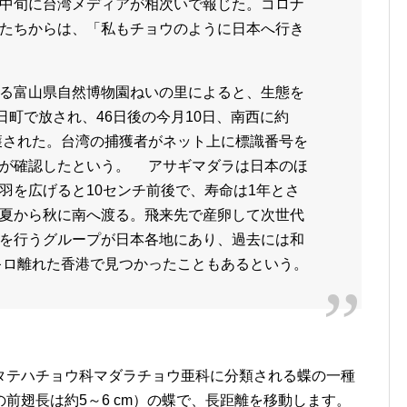
中旬に台湾メディアが相次いで報じた。コロナ
たちからは、「私もチョウのように日本へ行き
る富山県自然博物園ねいの里によると、生態を
日町で放され、46日後の今月10日、南西に約
捕獲された。台湾の捕獲者がネット上に標識番号を
員が確認したという。 アサギマダラは日本のほ
羽を広げると10センチ前後で、寿命は1年とさ
夏から秋に南へ渡る。飛来先で産卵して次世代
を行うグループが日本各地にあり、過去には和
0キロ離れた香港で見つかったこともあるという。
タテハチョウ科マダラチョウ亜科に分類される蝶の一種
前翅長は約5～6 cm）の蝶で、長距離を移動します。