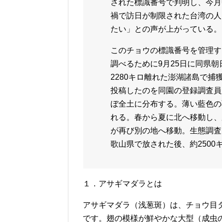
された標識番号で判明し、今月
禍で訪日が制限された台湾の人
たい」との声が上がっている。
このチョウの標識番号を管理す
調べるために9月25日に同県朝
2280キロ離れた澎湖諸島で
投稿したのを同園の登録調査
ぼ全土に分布する。薄い藍色の
れる。春から夏に北へ移動し、
が再び別の地へ移動。生態調査
歌山県で放された後、約250
１．アサギマダラとは
アサギマダラ（浅葱斑）は、チョウ目
です。翅の模様が鮮やかな大型（成虫の