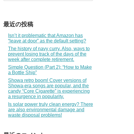
最近の投稿
Isn’t it problematic that Amazon has
“leave at door” as the default setting?
The history of navy curry. Also, ways to
prevent losing track of the days of the
week after complete retirement.
Simple Question (Part 2): “How to Make
a Bottle Ship”
Showa retro boom! Cover versions of
Showa-era songs are popular, and the
candy “Core Cigarette” is experiencing
a resurgence in popularity.
Is solar power truly clean energy? There
are also environmental damage and
waste disposal problems!