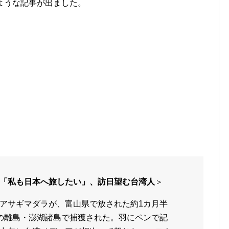
次のような記事が出ました。
「私も日本へ旅したい」、訪日望む台湾人
＞
アサギマダラが、富山県で放された約1カ月半
の離島・澎湖諸島で捕獲された。羽にペンで記