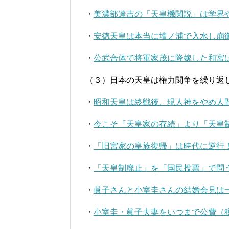
・
美濃部達吉の「天皇機関説」は学界
・
安徳天皇は本当に壇ノ浦で入水し崩
・
公武合体で将軍家茂に降嫁した和宮
（３）日本の天皇は権力闘争を繰り返
・
昭和天皇は終戦後、現人神をやめ人
・
今こそ「天皇家の存続」より「天皇
・
「旧宮家の皇族復帰」は時代に逆行
・
「天皇制廃止」を「国民投票」で問
・
眞子さんと小室圭さんの結婚会見は
・
小室圭・眞子夫妻をいつまで公費（