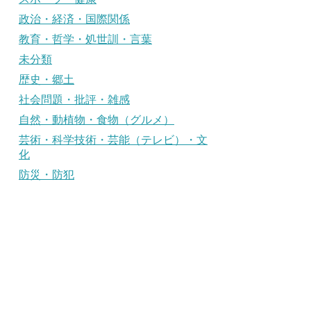
政治・経済・国際関係
教育・哲学・処世訓・言葉
未分類
歴史・郷土
社会問題・批評・雑感
自然・動植物・食物（グルメ）
芸術・科学技術・芸能（テレビ）・文
化
防災・防犯