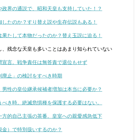
や政界の通説で、昭和天皇も支持していた！？
御したのか？すり替え説や生存伝説もある！
は果たして本物だったのか？替え玉説に迫る！
し、残念な天皇も多いことはあまり知られていない
間宣言。戦争責任は無答責で退位もせず
制廃止」の検討をすべき時期
！男性の皇位継承候補者増加は本当に必要か？
うべき時。絶滅危惧種を保護する必要はない。
一方的自己主張の茶番。皇室への親愛感急低下
税金）で特別扱いするのか？