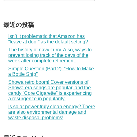
最近の投稿
Isn’t it problematic that Amazon has
“leave at door” as the default setting?
The history of navy curry. Also, ways to
prevent losing track of the days of the
week after complete retirement.
Simple Question (Part 2): “How to Make
a Bottle Ship”
Showa retro boom! Cover versions of
Showa-era songs are popular, and the
candy “Core Cigarette” is experiencing
a resurgence in popularity.
Is solar power truly clean energy? There
are also environmental damage and
waste disposal problems!