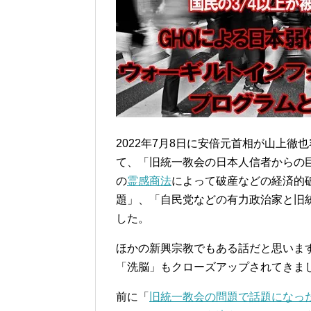
2022年7月8日に安倍元首相が山上
て、「旧統一教会の日本人信者からの
の
霊感商法
によって破産などの経済的
題」、「自民党などの有力政治家と旧
した。
ほかの新興宗教でもある話だと思いま
「洗脳」もクローズアップされてきま
前に「
旧統一教会の問題で話題になっ