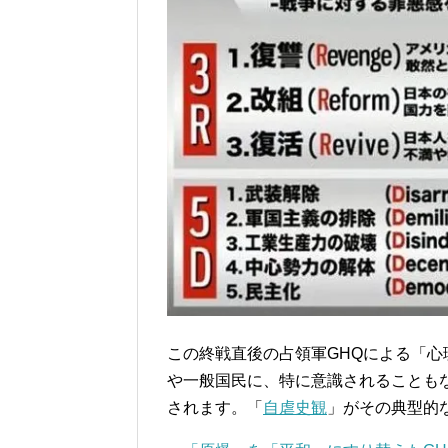
この終戦直後の占領軍GHQによる「心
や一般国民に、特に意識されることも
されます。「
自虐史観
」がその典型的