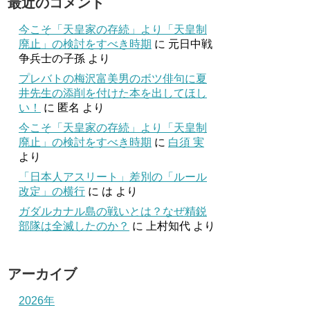
最近のコメント
今こそ「天皇家の存続」より「天皇制
廃止」の検討をすべき時期
に
元日中戦
争兵士の子孫
より
プレバトの梅沢富美男のボツ俳句に夏
井先生の添削を付けた本を出してほし
い！
に
匿名
より
今こそ「天皇家の存続」より「天皇制
廃止」の検討をすべき時期
に
白須 実
より
「日本人アスリート」差別の「ルール
改定」の横行
に
は
より
ガダルカナル島の戦いとは？なぜ精鋭
部隊は全滅したのか？
に
上村知代
より
アーカイブ
2026年