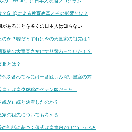
Qの「WGIP」は日本人洗脳プログラム！
は？GHQによる教育改革とその影響とは？
問があることを多くの日本人は知らない
たのか？嘘だとすれば今の天皇家の祖先は？
朝系統の大室寅之祐にすり替わっていた！？
真相とは？
時代を含めて私には一番親しみ深い皇室の方
天皇）は皇位僭称のペテン師だった！
皇統が正統と決着したのか？
皇家の祖先についても考える
等の神話に基づく儀式は皇室内だけで行うべき