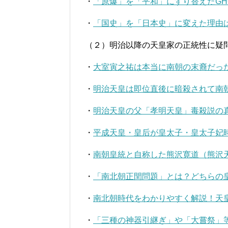
・
「原爆」を「平和」にすり替えたGH
・
「国史」を「日本史」に変えた理由
（２）明治以降の天皇家の正統性に疑
・
大室寅之祐は本当に南朝の末裔だっ
・
明治天皇は即位直後に暗殺されて南
・
明治天皇の父「孝明天皇」毒殺説の
・
平成天皇・皇后が皇太子・皇太子妃
・
南朝皇統と自称した熊沢寛道（熊沢
・
「南北朝正閏問題」とは？どちらの
・
南北朝時代をわかりやすく解説！天
・
「三種の神器引継ぎ」や「大嘗祭」