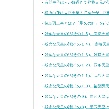
・
有間皇子は人が好過ぎて蘇我赤兄の
・
柳原白蓮は大正天皇の従妹だが、正
・
後鳥羽上皇とは？「承久の乱」を起
・
残念な天皇の話(その１５)。崇徳天
・
残念な天皇の話(その１４)。 崇峻
・
残念な天皇の話(その１３)。雄略天
・
残念な天皇の話(その１２)。四条天
・
残念な天皇の話(その１１)。武烈天
・
残念な天皇の話(その１０)。後醍醐
・
残念な天皇の話(その９)。白河天皇
・
残念な天皇の話(その８)。聖武天皇