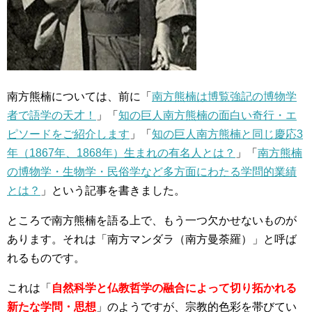
南方熊楠については、前に「
南方熊楠は博覧強記の博物学
者で語学の天才！
」「
知の巨人南方熊楠の面白い奇行・エ
ピソードをご紹介します
」「
知の巨人南方熊楠と同じ慶応3
年（1867年、1868年）生まれの有名人とは？
」「
南方熊楠
の博物学・生物学・民俗学など多方面にわたる学問的業績
とは？
」という記事を書きました。
ところで南方熊楠を語る上で、もう一つ欠かせないものが
あります。それは「南方マンダラ（南方曼荼羅）」と呼ば
れるものです。
これは「
自然科学と仏教哲学の融合によって切り拓かれる
新たな学問・思想
」のようですが、宗教的色彩を帯びてい