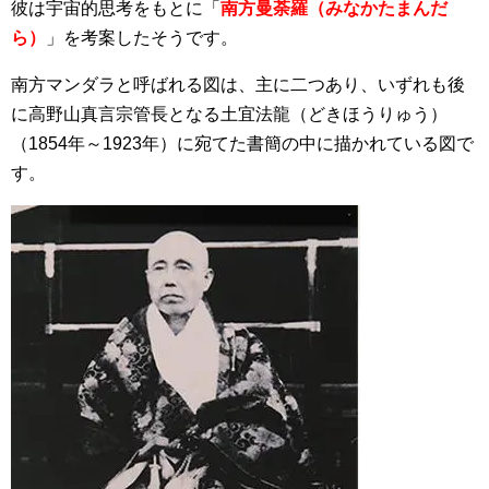
彼は宇宙的思考をもとに「
南方曼荼羅（みなかたまんだ
ら）
」を考案したそうです。
南方マンダラと呼ばれる図は、主に二つあり、いずれも後
に高野山真言宗管長となる土宜法龍（どきほうりゅう）
（1854年～1923年）に宛てた書簡の中に描かれている図で
す。