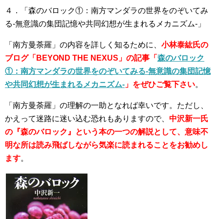
４．「森のバロック①：南方マンダラの世界をのぞいてみ
る-無意識の集団記憶や共同幻想が生まれるメカニズム-」
「南方曼荼羅」の内容を詳しく知るために、
小林泰紘氏の
ブログ「BEYOND THE NEXUS」の記事「
森のバロック
①：南方マンダラの世界をのぞいてみる-無意識の集団記憶
や共同幻想が生まれるメカニズム-
」をぜひご覧下さい
。
「南方曼荼羅」の理解の一助となれば幸いです。ただし、
かえって迷路に迷い込む恐れもありますので、
中沢新一氏
の『森のバロック』という本の一つの解説として、意味不
明な所は読み飛ばしながら気楽に読まれることをお勧めし
ます
。