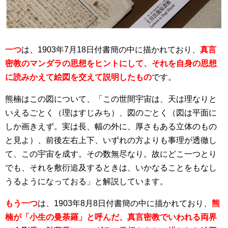
一つ
は、1903年7月18日付書簡の中に描かれており、
真言
密教のマンダラの思想をヒントにして、それを自身の思想
に読みかえて絵図を交えて説明したもの
です。
熊楠はこの図について、「この世間宇宙は、天は理なりと
いえるごとく（理はすじみち）、図のごとく（図は平面に
しか画きえず。実は長、幅の外に、厚さもある立体のもの
と見よ）、前後左右上下、いずれの方よりも事理が透徹し
て、この宇宙を成す。その数無尽なり。故にどこ一つとり
でも、それを敷衍追及するときは、いかなることをもなし
うるようになっておる」と解説しています。
もう一つ
は、1903年8月8日付書簡の中に描かれており、
熊
楠が「小生の曼荼羅」と呼んだ、真言密教でいわれる両界