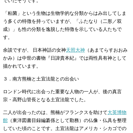
でいたそうです。
「粘菌」という生物は生物学的な分類からはみ出してしま
う多くの特徴を持っていますが、「ふたなり（二形／双
成）」も性の分類を逸脱した特徴を示している人たちで
す。
余談ですが、 日本神話の女神
天照大神
（あまてらすおおみ
かみ）は中世の書物『日諱貴本紀』では両性具有神として
描かれています。
３．南方熊楠と土宜法龍との出会い
ロンドン時代に出会った重要な人物の一人が、後の真言
宗・高野山管長となる土宜法龍でした。
二人が出会ったのは、熊楠がフランクスを助けて
大英博物
館
（東洋図書目録編纂係として勤務）の仏像・仏具を整理
していた頃のことです。土宜法龍はアメリカ・シカゴでの