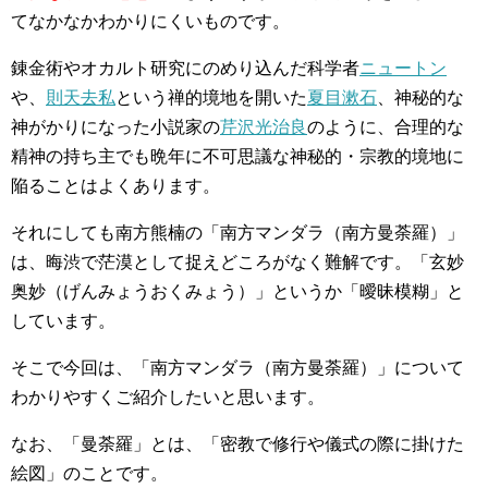
てなかなかわかりにくいものです。
錬金術やオカルト研究にのめり込んだ科学者
ニュートン
や、
則天去私
という禅的境地を開いた
夏目漱石
、神秘的な
神がかりになった小説家の
芹沢光治良
のように、合理的な
精神の持ち主でも晩年に不可思議な神秘的・宗教的境地に
陥ることはよくあります。
それにしても南方熊楠の「南方マンダラ（南方曼荼羅）」
は、晦渋で茫漠として捉えどころがなく難解です。「玄妙
奥妙（げんみょうおくみょう）」というか「曖昧模糊」と
しています。
そこで今回は、「南方マンダラ（南方曼荼羅）」について
わかりやすくご紹介したいと思います。
なお、「曼荼羅」とは、「密教で修行や儀式の際に掛けた
絵図」のことです。