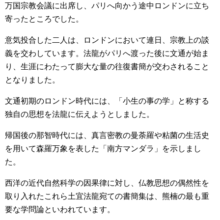
万国宗教会議に出席し、パリへ向かう途中ロンドンに立ち
寄ったところでした。
意気投合した二人は、ロンドンにおいて連日、宗教上の談
義を交わしています。法龍がパリへ渡った後に文通が始ま
り、生涯にわたって膨大な量の往復書簡が交わされること
となりました。
文通初期のロンドン時代には、「小生の事の学」と称する
独自の思想を法龍に伝えようとしました。
帰国後の那智時代には、真言密教の曼荼羅や粘菌の生活史
を用いて森羅万象を表した「南方マンダラ」を示しまし
た。
西洋の近代自然科学の因果律に対し、仏教思想の偶然性を
取り入れたこれら土宜法龍宛ての書簡集は、熊楠の最も重
要な学問論といわれています。