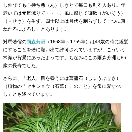
し伸びても心持ち悪（あ）しきとて毎日も剃る人あり。年
老いては元気減りて・・・、風に感じて咳嗽（がいそう）
（＝せき）を生ず。四十以上は月代を剃らずして一つに束
ねたるによろし」とあります。
対馬藩儒の
雨森芳洲
（1668年～1755年）は43歳の時に総髪
にすることを藩に願い出て許可されていますが、こういう
常識が背景にあったようです。ちなみにこの雨森芳洲も86
歳の長寿でした。
さらに、「老人、目を養うには菖蒲石（しょうぶせき）
（植物の「セキショウ（石菖）」のこと）を常に愛すべ
し」とも述べています。