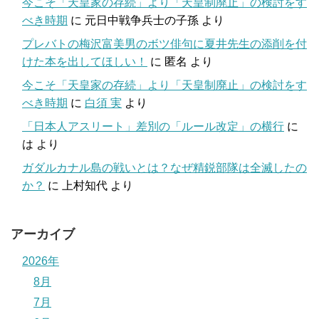
今こそ「天皇家の存続」より「天皇制廃止」の検討をす
べき時期
に
元日中戦争兵士の子孫
より
プレバトの梅沢富美男のボツ俳句に夏井先生の添削を付
けた本を出してほしい！
に
匿名
より
今こそ「天皇家の存続」より「天皇制廃止」の検討をす
べき時期
に
白須 実
より
「日本人アスリート」差別の「ルール改定」の横行
に
は
より
ガダルカナル島の戦いとは？なぜ精鋭部隊は全滅したの
か？
に
上村知代
より
アーカイブ
2026年
8月
7月