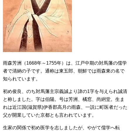
雨森芳洲（1668年～1755年）は、江戸中期の対馬藩の儒学
者で清納の子です。通称は東五郎、朝鮮では雨森東の名で
知られています。
初め俊良、のち対馬藩主宗義誠より諱の1字を与えられ誠清
と称しました。字は伯陽。号は芳洲、橘窓、尚絅堂。生ま
れは近江国(滋賀県)伊香郡高月の雨森、一説に町医者だった
父が開業していた京都とも言われています。
生家の関係で初め医学を志しましたが、やがて儒学へ転