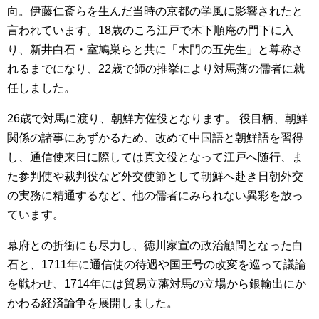
向。伊藤仁斎らを生んだ当時の京都の学風に影響されたと
言われています。18歳のころ江戸で木下順庵の門下に入
り、新井白石・室鳩巣らと共に「木門の五先生」と尊称さ
れるまでになり、22歳で師の推挙により対馬藩の儒者に就
任しました。
26歳で対馬に渡り、朝鮮方佐役となります。 役目柄、朝鮮
関係の諸事にあずかるため、改めて中国語と朝鮮語を習得
し、通信使来日に際しては真文役となって江戸へ随行、ま
た参判使や裁判役など外交使節として朝鮮へ赴き日朝外交
の実務に精通するなど、他の儒者にみられない異彩を放っ
ています。
幕府との折衝にも尽力し、徳川家宣の政治顧問となった白
石と、1711年に通信使の待遇や国王号の改変を巡って議論
を戦わせ、1714年には貿易立藩対馬の立場から銀輸出にか
かわる経済論争を展開しました。