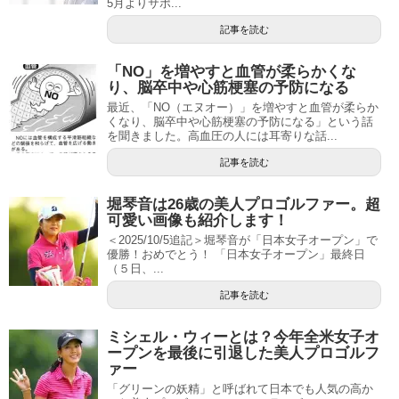
5月よりサポ...
記事を読む
「NO」を増やすと血管が柔らかくな
り、脳卒中や心筋梗塞の予防になる
最近、「NO（エヌオー）」を増やすと血管が柔らか
くなり、脳卒中や心筋梗塞の予防になる」という話
を聞きました。高血圧の人には耳寄りな話...
記事を読む
堀琴音は26歳の美人プロゴルファー。超
可愛い画像も紹介します！
＜2025/10/5追記＞堀琴音が「日本女子オープン」で
優勝！おめでとう！ 「日本女子オープン」最終日
（５日、...
記事を読む
ミシェル・ウィーとは？今年全米女子オ
ープンを最後に引退した美人プロゴルフ
ァー
「グリーンの妖精」と呼ばれて日本でも人気の高か