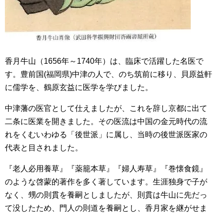
香月牛山（1656年～1740年）は、臨床で活躍した名医で
す。豊前国(福岡県)中津の人で、のち筑前に移り、貝原益軒
に儒学を、鶴原玄益に医学を学びました。
中津藩の医官として仕えましたが、これを辞し京都に出て
二条に医業を開きました。その医流は中国の金元時代の流
れをくむいわゆる「後世派」に属し、当時の後世派医家の
代表と目されました。
『老人必用養草』『薬籠本草』『婦人寿草』『巻懐食鏡』
のような啓蒙的著作を多く著しています。生涯独身で子が
なく、甥の則貫を養嗣としましたが、則貫は牛山に先だっ
て没したため、門人の則道を養嗣とし、香月家を継がせま