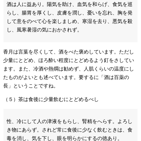
酒は人に益あり。陽気を助け、血気を和らげ、食気を巡
らし、腸胃を厚くし、皮膚を潤し、憂いを忘れ、胸を発
して意をのべて心を楽しましめ、寒湿を去り、悪気を殺
し、風寒暑湿の気におかされず。
香月は言葉を尽くして、酒をべた褒めしています。ただし
少量にとどめ、ほろ酔い程度にとどめるよう釘をさしてい
ます。また、冷酒や熱燗は勧めず、人肌くらいの温度にし
たものがよいとも述べています。要するに「酒は百薬の
長」ということですね。
（５）茶は食後に少量飲むにとどめるべし
性、冷にして人の津液をもらし、腎精をへらす。よろし
き物にあらず。されど常に食後に少なく飲むときは、食
毒を消し、気を下し、眼を明らかにするの徳あり。