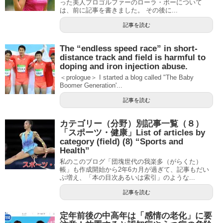
った美人プロゴルファーのローラ・ボーについて
は、前に記事を書きました。 その後に...
記事を読む
The “endless speed race” in short-
distance track and field is harmful to
doping and iron injection abuse.
＜prologue＞ I started a blog called "The Baby
Boomer Generation'...
記事を読む
カテゴリー（分野）別記事一覧（８）
「スポーツ・健康」List of articles by
category (field) (8) “Sports and
Health”
私のこのブログ「団塊世代の我楽多（がらくた）
帳」も作成開始から2年6カ月が過ぎて、記事もだい
ぶ増え、「本の目次あるいは索引」のような...
記事を読む
定年前後の中高年は「感情の老化」に要