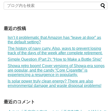
最近の投稿
Isn’t it problematic that Amazon has “leave at door” as
the default setting?
The history of navy curry. Also, ways to prevent losing
track of the days of the week after complete retirement.
Simple Question (Part 2): “How to Make a Bottle Ship”
Showa retro boom! Cover versions of Showa-era songs
are popular, and the candy “Core Cigarette” is
experiencing a resurgence in popularity.
Is solar power truly clean energy? There are also
environmental damage and waste disposal problems!
最近のコメント