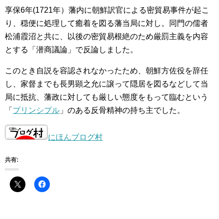
享保6年(1721年）藩内に朝鮮訳官による密貿易事件が起こ
り、穏便に処理して癒着を図る藩当局に対し。同門の儒者
松浦霞沼と共に、以後の密貿易根絶のため厳罰主義を内容
とする「潜商議論」で反論しました。
このとき自説を容認されなかったため、朝鮮方佐役を辞任
し、家督までも長男顕之允に譲って隠居を図るなどして当
局に抵抗、藩政に対しても厳しい態度をもって臨むという
「
プリンシプル
」のある反骨精神の持ち主でした。
にほんブログ村
共有: