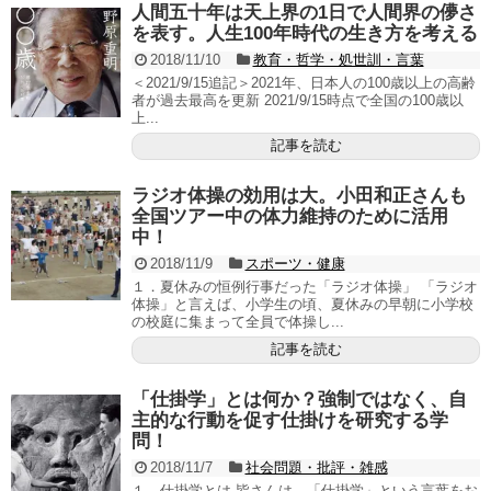
人間五十年は天上界の1日で人間界の儚さ
を表す。人生100年時代の生き方を考える
2018/11/10
教育・哲学・処世訓・言葉
＜2021/9/15追記＞2021年、日本人の100歳以上の高齢
者が過去最高を更新 2021/9/15時点で全国の100歳以
上...
記事を読む
ラジオ体操の効用は大。小田和正さんも
全国ツアー中の体力維持のために活用
中！
2018/11/9
スポーツ・健康
１．夏休みの恒例行事だった「ラジオ体操」 「ラジオ
体操」と言えば、小学生の頃、夏休みの早朝に小学校
の校庭に集まって全員で体操し...
記事を読む
「仕掛学」とは何か？強制ではなく、自
主的な行動を促す仕掛けを研究する学
問！
2018/11/7
社会問題・批評・雑感
１．仕掛学とは 皆さんは、「仕掛学」という言葉をお