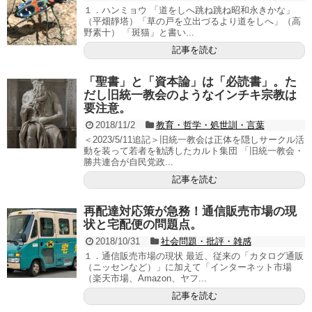
１．ハンミョウ 「道をしへ跳ね跳ね昭和永きかな」
（平畑靜塔）「草の戸を立出づるより道をしへ」（高
野素十） 「斑猫」と書い...
記事を読む
「聖書」と「資本論」は「必読書」。た
だし旧統一教会のようなインチキ宗教は
要注意。
2018/11/2
教育・哲学・処世訓・言葉
＜2023/5/11追記＞旧統一教会は正体を隠しサークル活
動を装って若者を勧誘したカルト集団 「旧統一教会・
勝共連合が自民党政...
記事を読む
再配達対応策が急務！通信販売市場の現
状と宅配便の問題点。
2018/10/31
社会問題・批評・雑感
１．通信販売市場の現状 最近、従来の「カタログ通販
（ニッセンなど）」に加えて「インターネット市場
（楽天市場、Amazon、ヤフ...
記事を読む