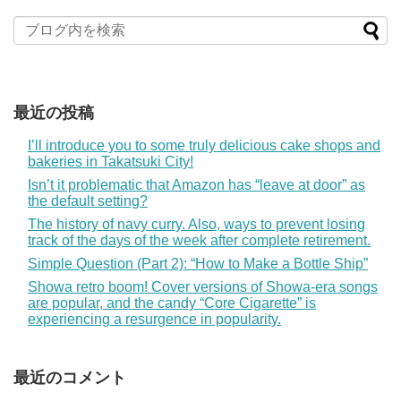
最近の投稿
I’ll introduce you to some truly delicious cake shops and
bakeries in Takatsuki City!
Isn’t it problematic that Amazon has “leave at door” as
the default setting?
The history of navy curry. Also, ways to prevent losing
track of the days of the week after complete retirement.
Simple Question (Part 2): “How to Make a Bottle Ship”
Showa retro boom! Cover versions of Showa-era songs
are popular, and the candy “Core Cigarette” is
experiencing a resurgence in popularity.
最近のコメント