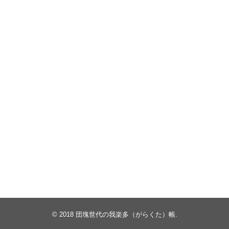
© 2018
団塊世代の我楽多（がらくた）帳
.