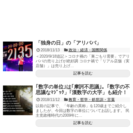
「独身の日」の「アリババ」
2018/11/13
政治・経済・国際関係
＜2020/9/18追記＞コロナ禍の「巣ごもり需要」でアリ
ババの売り上げが絶好調 コロナ禍で「リアル店舗（実
店舗）」は売り上げ...
記事を読む
｢数字の単位｣は｢摩訶不思議｣。｢数字の不
思議なﾏｼﾞｯｸ」｢漢数字の大字」も紹介！
2018/11/12
教育・哲学・処世訓・言葉
以前の記事で、「年齢の異称」を120歳までご紹介し
ましたが、今回は数字の単位についてお話します。 民
主党政権時代の2009年に...
記事を読む