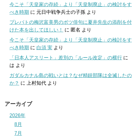
今こそ「天皇家の存続」より「天皇制廃止」の検討をす
べき時期
に
元日中戦争兵士の子孫
より
プレバトの梅沢富美男のボツ俳句に夏井先生の添削を付
けた本を出してほしい！
に
匿名
より
今こそ「天皇家の存続」より「天皇制廃止」の検討をす
べき時期
に
白須 実
より
「日本人アスリート」差別の「ルール改定」の横行
に
は
より
ガダルカナル島の戦いとは？なぜ精鋭部隊は全滅したの
か？
に
上村知代
より
アーカイブ
2026年
8月
7月