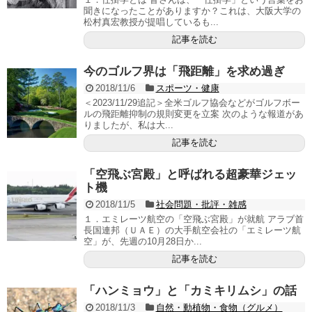
聞きになったことがありますか？これは、大阪大学の
松村真宏教授が提唱しているも...
記事を読む
今のゴルフ界は「飛距離」を求め過ぎ
2018/11/6
スポーツ・健康
＜2023/11/29追記＞全米ゴルフ協会などがゴルフボー
ルの飛距離抑制の規則変更を立案 次のような報道があ
りましたが、私は大...
記事を読む
「空飛ぶ宮殿」と呼ばれる超豪華ジェッ
ト機
2018/11/5
社会問題・批評・雑感
１．エミレーツ航空の「空飛ぶ宮殿」が就航 アラブ首
長国連邦（ＵＡＥ）の大手航空会社の「エミレーツ航
空」が、先週の10月28日か...
記事を読む
「ハンミョウ」と「カミキリムシ」の話
2018/11/3
自然・動植物・食物（グルメ）