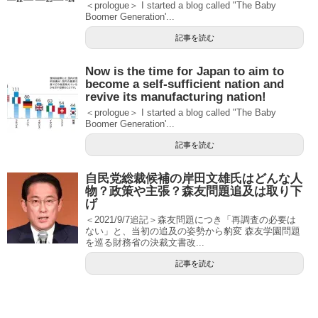
＜prologue＞ I started a blog called "The Baby
Boomer Generation'...
記事を読む
Now is the time for Japan to aim to
become a self-sufficient nation and
revive its manufacturing nation!
＜prologue＞ I started a blog called "The Baby
Boomer Generation'...
記事を読む
自民党総裁候補の岸田文雄氏はどんな人
物？政策や主張？森友問題追及は取り下
げ
＜2021/9/7追記＞森友問題につき「再調査の必要は
ない」と、当初の追及の姿勢から豹変 森友学園問題
を巡る財務省の決裁文書改...
記事を読む