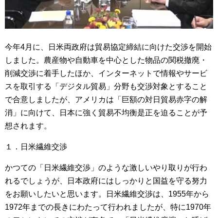
今年4月に、日米両政府は貿易協定締結に向けた交渉を開始
しました。農産物や自動車を中心とした物品の関税撤廃・
削減交渉に着手したほか、インターネットで情報やサービ
スを取引する「デジタル貿易」分野も交渉対象とすること
で合意しましたが、アメリカは「巨額の対日貿易赤字の解
消」に向けて、日本に強く貿易不均衡是正を迫ることが予
想されます。
１．日米繊維交渉
かつての「日米繊維交渉」のような激しいやり取りが行わ
れるでしょうが、日本政府にはしっかりと国益を守る努力
をお願いしたいと思います。日米繊維交渉は、1955年から
1972年までの長きにわたって行われましたが、特に1970年