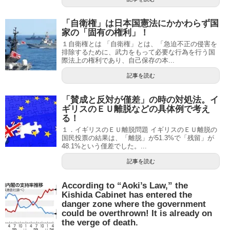
「自衛権」は日本国憲法にかかわらず国
家の「固有の権利」！
１自衛権とは 「自衛権」とは、「急迫不正の侵害を
排除するために、武力をもって必要な行為を行う国
際法上の権利であり、自己保存の本...
記事を読む
「賛成と反対が僅差」の時の対処法。イ
ギリスのＥＵ離脱などの具体例で考え
る！
１．イギリスのＥＵ離脱問題 イギリスのＥＵ離脱の
国民投票の結果は、「離脱」が51.3%で「残留」が
48.1%という僅差でした。...
記事を読む
According to “Aoki’s Law,” the
Kishida Cabinet has entered the
danger zone where the government
could be overthrown! It is already on
the verge of death.