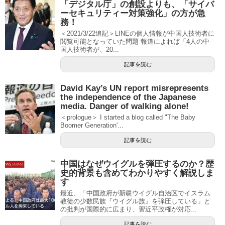
「デジタル庁」の創設よりも、「サイバ
ーセキュリティー対策強化」の方が急
務！
＜2021/3/22追記＞LINEの個人情報が中国人技術者に
閲覧可能となっていた問題 報道によれば「4人の中
国人技術者が、20...
記事を読む
David Kay’s UN report misrepresents
the independence of the Japanese
media. Danger of walking alone!
＜prologue＞ I started a blog called "The Baby
Boomer Generation'...
記事を読む
中国はなぜウイグルを弾圧するのか？歴
史的背景も含めてわかりやすく解説しま
す
最近、「中国政府が新疆ウイグル自治区でイスラム
教徒の少数民族『ウイグル族』を弾圧している」と
の批判が国際的に広まり、習近平政権が対応...
記事を読む