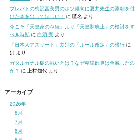
プレバトの梅沢富美男のボツ俳句に夏井先生の添削を付
けた本を出してほしい！
に
匿名
より
今こそ「天皇家の存続」より「天皇制廃止」の検討をす
べき時期
に
白須 実
より
「日本人アスリート」差別の「ルール改定」の横行
に
は
より
ガダルカナル島の戦いとは？なぜ精鋭部隊は全滅したの
か？
に
上村知代
より
アーカイブ
2026年
8月
7月
6月