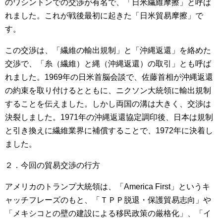
のワシントンでの交渉が有名で、「日米繊維摩擦」と呼ば
れました。これが戦後最初に起きた「日米貿易摩擦」で
す。
この交渉は、「繊維の輸出規制」と「沖縄返還」を絡めた
交渉で、「糸（繊維）と縄（沖縄返還）の取引」とも呼ば
れました。1969年の日米首脳会談で、佐藤首相が沖縄返還
の約束を取り付けるとともに、ニクソン大統領に輸出規制
することを伝えました。しかし両国の溝は大きく、交渉は
決裂しました。1971年の沖縄返還協定調印後、日本は規制
と引き換えに繊維業界に補償することで、1972年に決着し
ました。
２．今回の貿易交渉の行方
アメリカのトランプ大統領は、「America First」というキ
ャッチフレーズのもと、「ＴＰＰ脱退・保護貿易志向」や
「メキシコとの壁の建設による移民政策の厳格化」、「イ