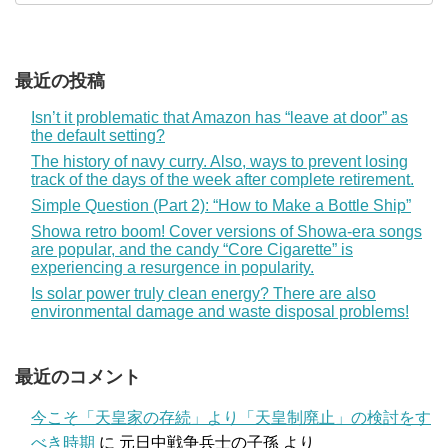
最近の投稿
Isn’t it problematic that Amazon has “leave at door” as
the default setting?
The history of navy curry. Also, ways to prevent losing
track of the days of the week after complete retirement.
Simple Question (Part 2): “How to Make a Bottle Ship”
Showa retro boom! Cover versions of Showa-era songs
are popular, and the candy “Core Cigarette” is
experiencing a resurgence in popularity.
Is solar power truly clean energy? There are also
environmental damage and waste disposal problems!
最近のコメント
今こそ「天皇家の存続」より「天皇制廃止」の検討をす
べき時期
に
元日中戦争兵士の子孫
より