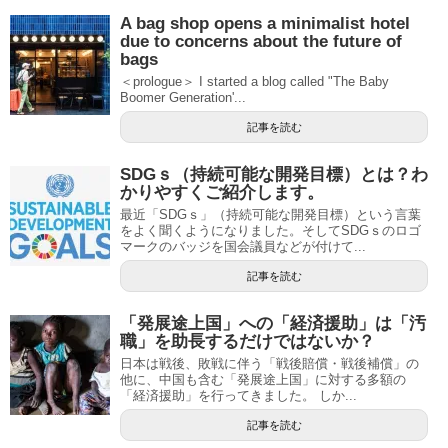
A bag shop opens a minimalist hotel
due to concerns about the future of
bags
＜prologue＞ I started a blog called "The Baby
Boomer Generation'...
記事を読む
SDGｓ（持続可能な開発目標）とは？わ
かりやすくご紹介します。
最近「SDGｓ」（持続可能な開発目標）という言葉
をよく聞くようになりました。そしてSDGｓのロゴ
マークのバッジを国会議員などが付けて...
記事を読む
「発展途上国」への「経済援助」は「汚
職」を助長するだけではないか？
日本は戦後、敗戦に伴う「戦後賠償・戦後補償」の
他に、中国も含む「発展途上国」に対する多額の
「経済援助」を行ってきました。 しか...
記事を読む