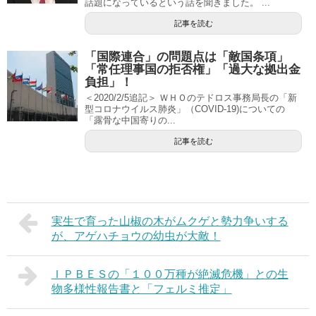
話題になっているという話を聞きました。 ...
記事を読む
「国際連合」の問題点は「敵国条項」
「常任理事国の拒否権」「過大な拠出金
負担」！
＜2020/2/5追記＞ ＷＨＯのテドロス事務局長の「新
型コロナウイルス肺炎」（COVID-19)についての
「露骨な中国寄りの...
記事を読む
実生で育った山椒の木がムクゲと勢力争いする
が、アゲハチョウの幼虫が大敵！
ＩＰＢＥＳの「１００万種が絶滅危機」との生
物多様性報告書と「フェルミ推定」