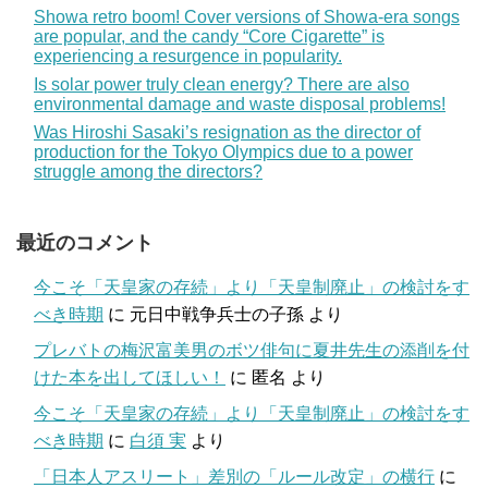
Showa retro boom! Cover versions of Showa-era songs
are popular, and the candy “Core Cigarette” is
experiencing a resurgence in popularity.
Is solar power truly clean energy? There are also
environmental damage and waste disposal problems!
Was Hiroshi Sasaki’s resignation as the director of
production for the Tokyo Olympics due to a power
struggle among the directors?
最近のコメント
今こそ「天皇家の存続」より「天皇制廃止」の検討をす
べき時期
に
元日中戦争兵士の子孫
より
プレバトの梅沢富美男のボツ俳句に夏井先生の添削を付
けた本を出してほしい！
に
匿名
より
今こそ「天皇家の存続」より「天皇制廃止」の検討をす
べき時期
に
白須 実
より
「日本人アスリート」差別の「ルール改定」の横行
に