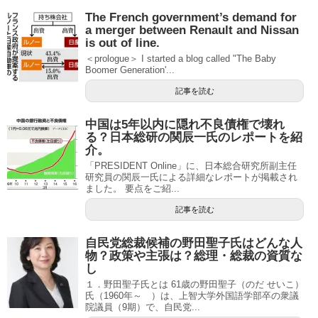
The French government’s demand for
a merger between Renault and Nissan
is out of line.
＜prologue＞ I started a blog called "The Baby
Boomer Generation'...
記事を読む
中国は5年以内に隠れ不良債権で壊れ
る？日本総研の関辰一氏のレポートを紹
介。
「PRESIDENT Online」に、日本総合研究所副主任
研究員の関辰一氏による詳細なレポートが掲載され
ました。 要点をご紹...
記事を読む
自民党総裁候補の野田聖子氏はどんな人
物？政策や主張は？総理・総裁の資質な
し
１．野田聖子氏とは 61歳の野田聖子（のだ せいこ）
氏（1960年～ ）は、上智大学外国語学部卒の衆議
院議員（9期）で、自民党...