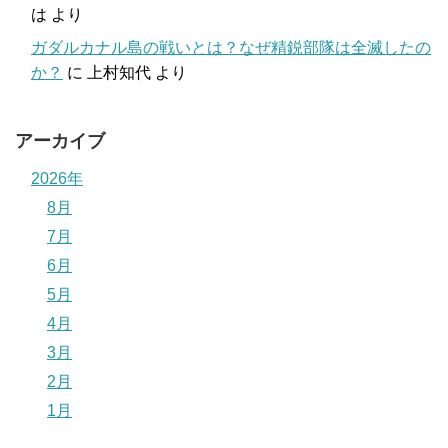
は
より
ガダルカナル島の戦いとは？なぜ精鋭部隊は全滅したの
か？
に
上村知代
より
アーカイブ
2026年
8月
7月
6月
5月
4月
3月
2月
1月