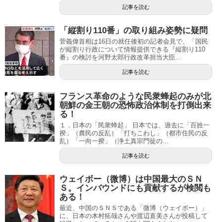
記事を読む
「縦割り110番」の取り組み姿勢に疑問
菅義偉首相は16日の就任後初の記者会見で、「国民
が縦割り行政について情報提供できる『縦割り110
番』の検討を河野太郎行政改革担当大臣...
記事を読む
フランス革命のような民衆蜂起のみが北
朝鮮の金王朝の恐怖政治体制を打倒出来
る！
１．日本の「民衆蜂起」 日本では、過去に「百姓一
揆」（農民の反乱）「打ちこわし」（都市住民の反
乱）「一向一揆」（浄土真宗門徒の...
記事を読む
ウェイボー（微博）は中国最大のＳＮ
Ｓ。インバウンドにも貢献するが検閲も
ある！
最近、中国のＳＮＳである「微博（ウェイボー）」
に、日本の木村拓哉さんや渡辺直美さんが投稿して